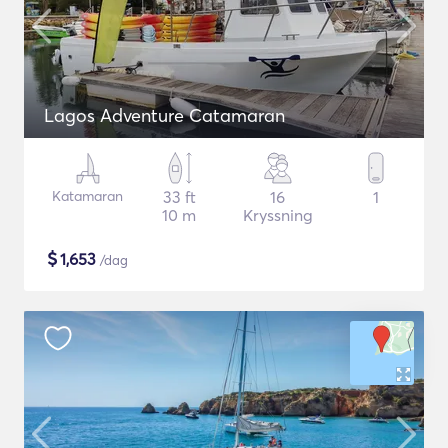
Lagos Adventure Catamaran
Katamaran
33 ft
16
1
10 m
Kryssning
$
1,653
/dag