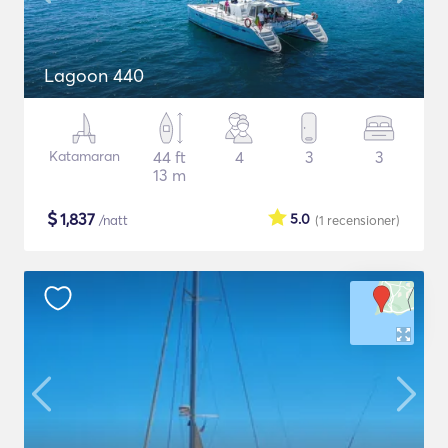
Lagoon 440
Katamaran
44 ft
4
3
3
13 m
$
1,837
5.0
/natt
(1
recensioner
)