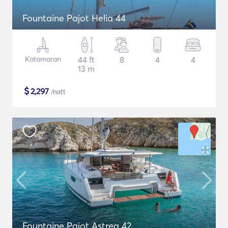
Fountaine Pajot Helia 44
Katamaran
44 ft
8
4
4
13 m
$
2,297
/natt
Fountaine Pajot Astrea 42