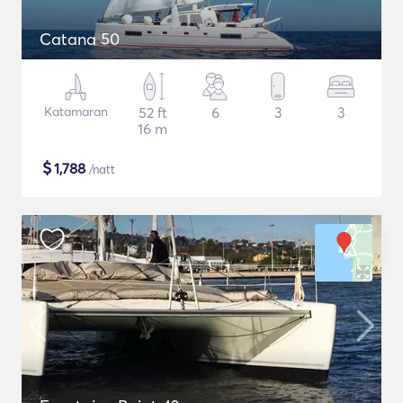
Catana 50
Katamaran
52 ft
6
3
3
16 m
$
1,788
/natt