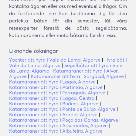
kontakta ägaren eller oss med eventuella frågor. Om
du fortfarande inte kan bestämma dig för den
perfekta båten för din semester, låt våra
reseexperter föreslå de bästa segelbåtarna,
katamaranerna eller motorbåtarna för din resa.
Liknande sökningar
Yachter att hyra i Vale da Lama, Algarve
|
Hyra båt i
Vale da Lama, Algarve
|
Segelbåtar att hyra i Vale
da Lama, Algarve
|
Katamaraner att hyra i Alvor,
Algarve
|
Katamaraner att hyra i Sargaçal, Algarve
|
Katamaraner att hyra i Lagos, Algarve
|
Katamaraner att hyra i Portimão, Algarve
|
Katamaraner att hyra i Ferragudo, Algarve
|
Katamaraner att hyra i Lagoa, Centro
|
Katamaraner att hyra i Budens, Algarve
|
Katamaraner att hyra i Ponte de Baixo, Algarve
|
Katamaraner att hyra i Arábia, Algarve
|
Katamaraner att hyra i Poço das Canas, Algarve
|
Katamaraner att hyra i Assumadas, Algarve
|
Katamaraner att hyra i Albufeira, Algarve