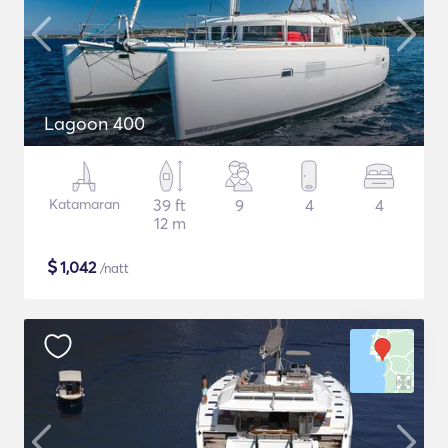
Lagoon 400
Katamaran
39 ft
9
4
4
12 m
$
1,042
/natt