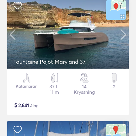
Fountaine Pajot Maryland 37
Katamaran
37 ft
14
2
11 m
Kryssning
$
2,641
/dag