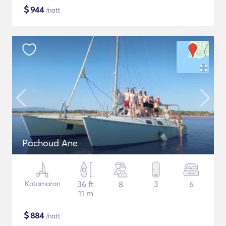
$
944
/natt
Pachoud Ane
Katamaran
36 ft
8
3
6
11 m
$
884
/natt