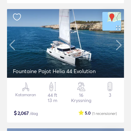
Fountaine Pajot Helia 44 Evolution
Katamaran
44 ft
16
3
13 m
Kryssning
$
2,067
5.0
/dag
(1
recensioner
)