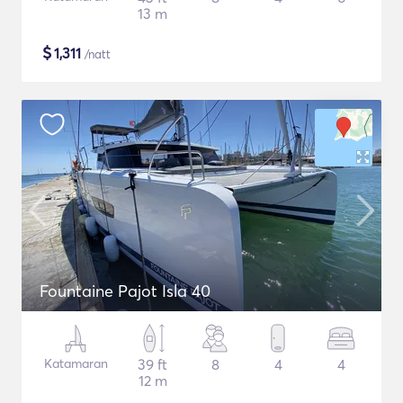
13 m
$
1,311
/natt
Fountaine Pajot Isla 40
Katamaran
39 ft
8
4
4
12 m