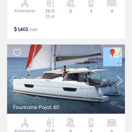
Katamaran
38 ft
8
4
4
12 m
$
1,402
/natt
Fountaine Pajot 40
Katamaran
43 ft
8
4
6