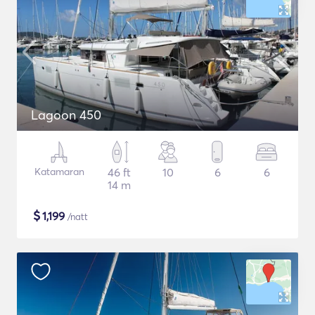
Lagoon 450
Katamaran
46 ft
10
6
6
14 m
$
1,199
/natt