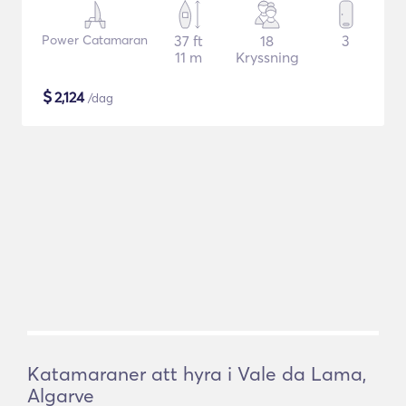
Power Catamaran
37 ft
18
3
11 m
Kryssning
$
2,124
/dag
Katamaraner att hyra i Vale da Lama,
Algarve