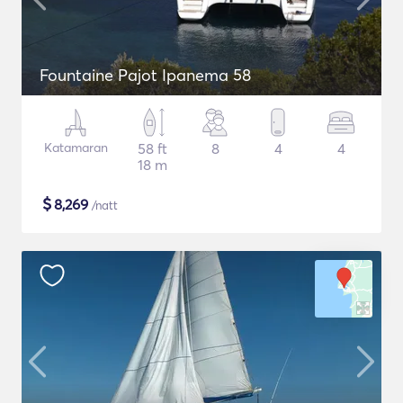
Fountaine Pajot Ipanema 58
Katamaran
58 ft
8
4
4
18 m
$
8,269
/natt