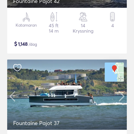
Fountaine Pajot 42
Katamaran
45 ft
14
4
14 m
Kryssning
$
1,148
/dag
Fountaine Pajot 37