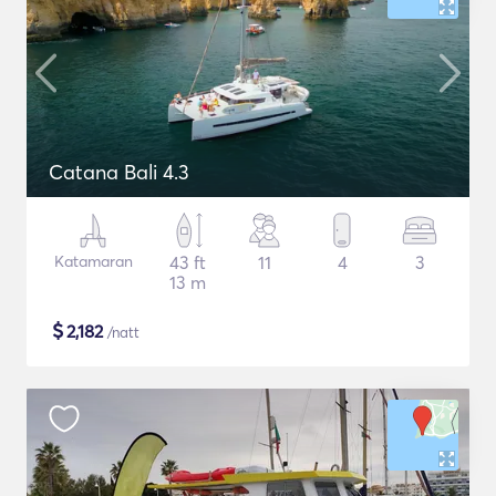
Catana Bali 4.3
Katamaran
43 ft
11
4
3
13 m
$
2,182
/natt