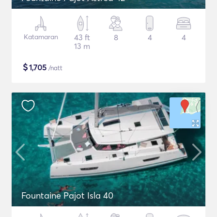
Katamaran
43 ft
8
4
4
13 m
$
1,705
/natt
Fountaine Pajot Isla 40