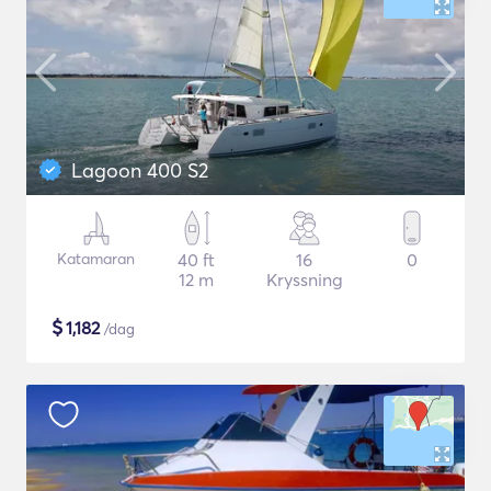
Lagoon 400 S2
Katamaran
40 ft
16
0
12 m
Kryssning
$
1,182
/dag