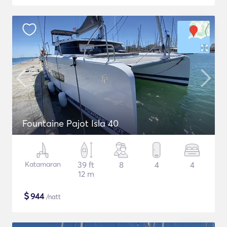
Fountaine Pajot Isla 40
Katamaran
39 ft
8
4
4
12 m
$
944
/natt