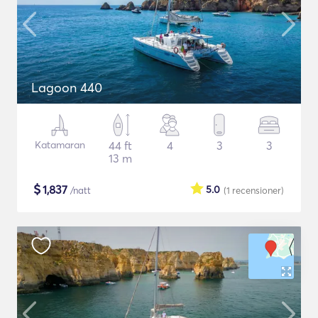
Lagoon 440
Katamaran
44 ft
4
3
3
13 m
$
1,837
5.0
/natt
(1
recensioner
)