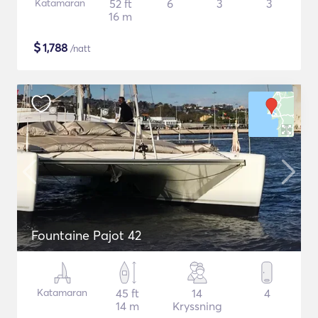
Katamaran
52 ft
6
3
3
16 m
$
1,788
/natt
Fountaine Pajot 42
Katamaran
45 ft
14
4
14 m
Kryssning