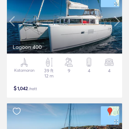
Lagoon 400
Katamaran
39 ft
9
4
4
12 m
$
1,042
/natt