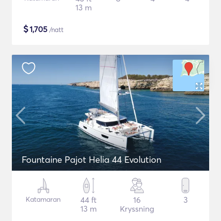
13 m
$
1,705
/natt
Fountaine Pajot Helia 44 Evolution
Katamaran
44 ft
16
3
13 m
Kryssning