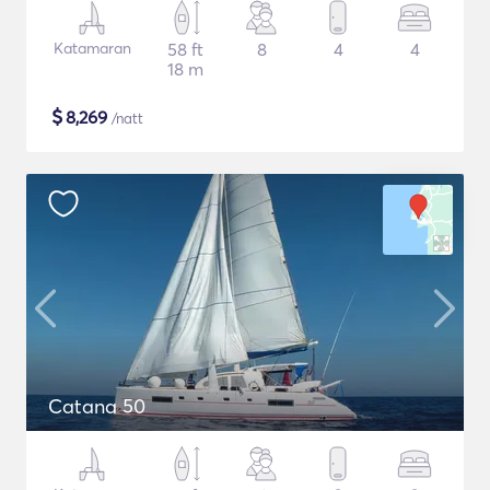
Katamaran
58 ft
8
4
4
18 m
$
8,269
/natt
Catana 50