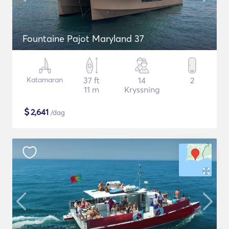
Fountaine Pajot Maryland 37
Katamaran
37 ft
14
2
11 m
Kryssning
$
2,641
/dag