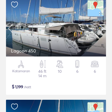
Lagoon 450
Katamaran
46 ft
10
6
6
14 m
$
1,199
/natt