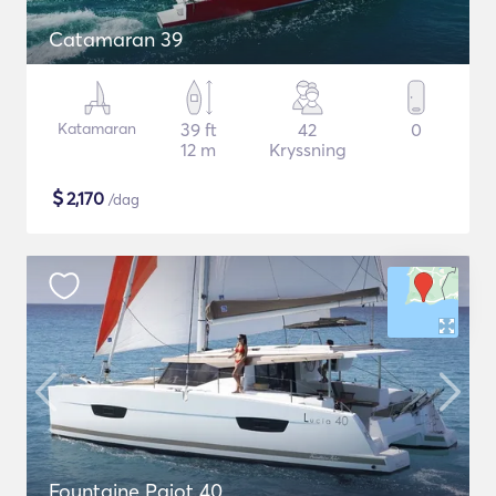
Catamaran 39
Katamaran
39 ft
42
0
12 m
Kryssning
$
2,170
/dag
Fountaine Pajot 40