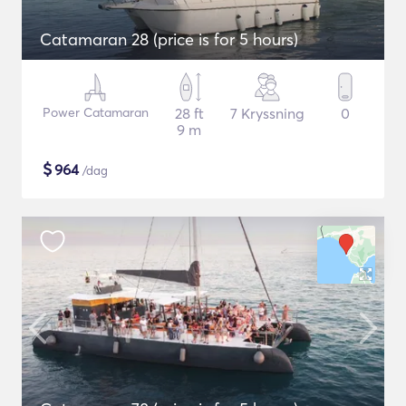
Catamaran 28 (price is for 5 hours)
Power Catamaran
28 ft
7 Kryssning
0
9 m
$
964
/dag