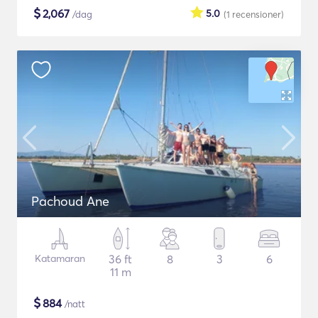
$
2,067
5.0
/dag
(1
recensioner
)
Pachoud Ane
Katamaran
36 ft
8
3
6
11 m
$
884
/natt