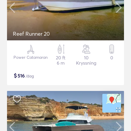
Reef Runner 20
Power Catamaran
20 ft
10
0
6 m
Kryssning
$
516
/dag