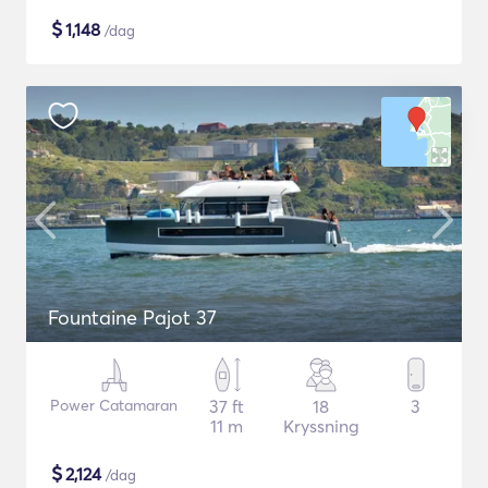
$
1,148
/dag
Fountaine Pajot 37
Power Catamaran
37 ft
18
3
11 m
Kryssning
$
2,124
/dag