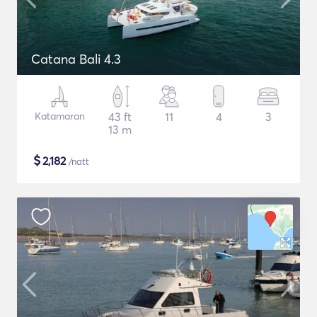
Catana Bali 4.3
Katamaran
43 ft
11
4
3
13 m
$
2,182
/natt