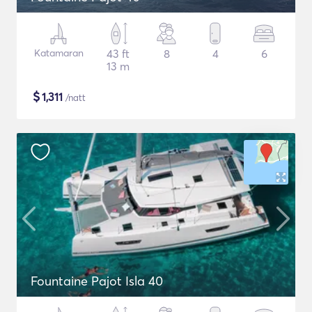
Katamaran
43 ft
8
4
6
13 m
$
1,311
/natt
Fountaine Pajot Isla 40