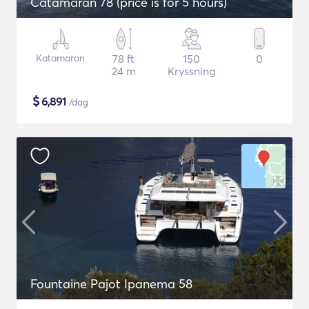
Catamaran 78 (price is for 5 hours)
Katamaran
78 ft
150
0
24 m
Kryssning
$
6,891
/dag
Fountaine Pajot Ipanema 58