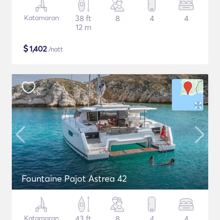
Katamaran
38 ft
8
4
4
12 m
$
1,402
/natt
Fountaine Pajot Astrea 42
Katamaran
43 ft
8
4
4