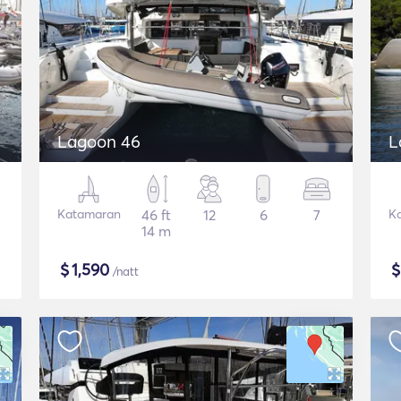
Lagoon 46
L
Katamaran
46 ft
12
6
7
K
14 m
$
1,590
/natt