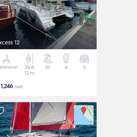
xcess 12
atamaran
39 ft
10
4
5
12 m
$
1,246
/natt