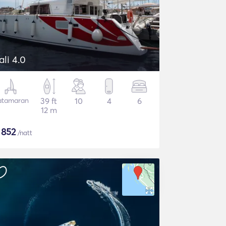
ali 4.0
atamaran
39 ft
10
4
6
12 m
$
852
/natt