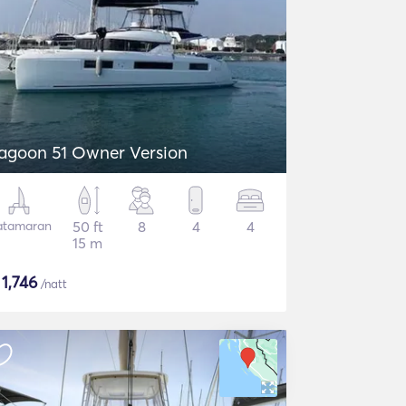
agoon 51 Owner Version
atamaran
50 ft
8
4
4
15 m
$
1,746
/natt