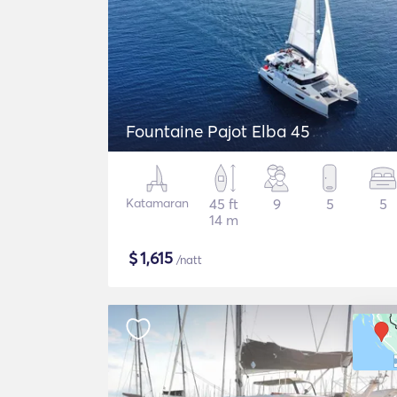
Fountaine Pajot Elba 45
Katamaran
45 ft
9
5
5
14 m
$
1,615
/natt