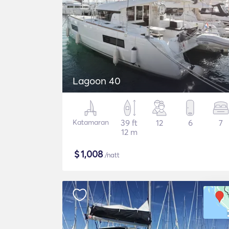
Lagoon 40
Katamaran
39 ft
12
6
7
12 m
$
1,008
/natt