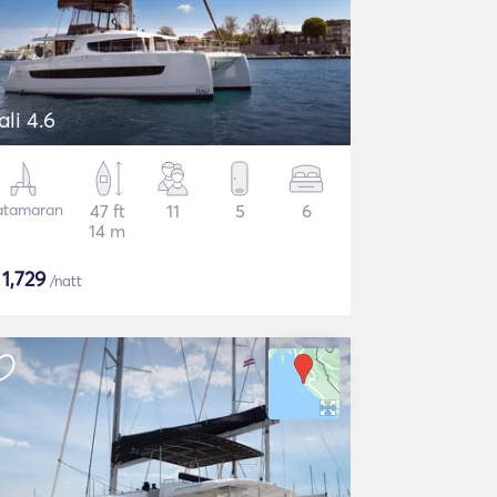
ali 4.6
atamaran
47 ft
11
5
6
14 m
$
1,729
/natt