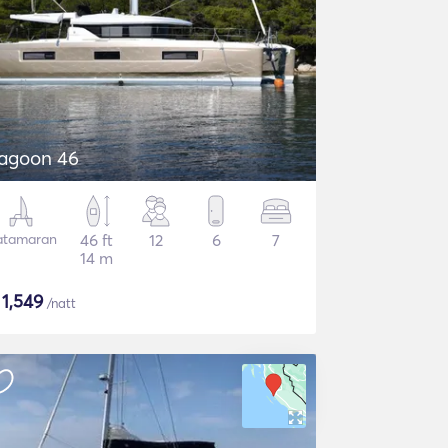
agoon 46
atamaran
46 ft
12
6
7
14 m
$
1,549
/natt