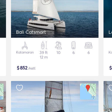
Bali Catsmart
L
Katamaran
39 ft
10
6
6
K
12 m
$
852
/natt