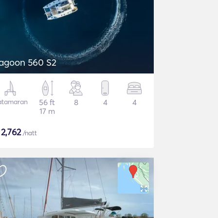
agoon 560 S2
atamaran
56 ft
8
4
4
17 m
$
2,762
/natt