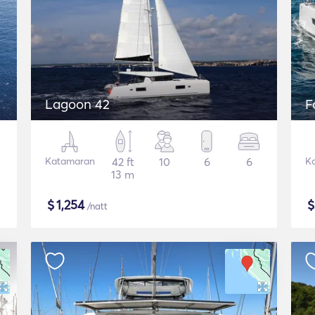
Lagoon 42
F
Katamaran
42 ft
10
6
6
K
13 m
$
1,254
/natt