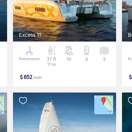
Excess 11
B
Katamaran
37 ft
10
6
5
K
11 m
$
852
/natt