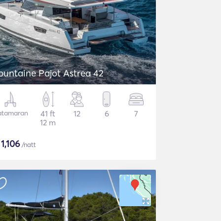
ountaine Pajot Astrea 42
atamaran
41 ft
12
6
7
12 m
$
1,106
/natt