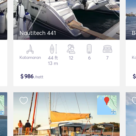
Nautitech 441
B
Katamaran
44 ft
12
6
7
K
13 m
$
986
/natt