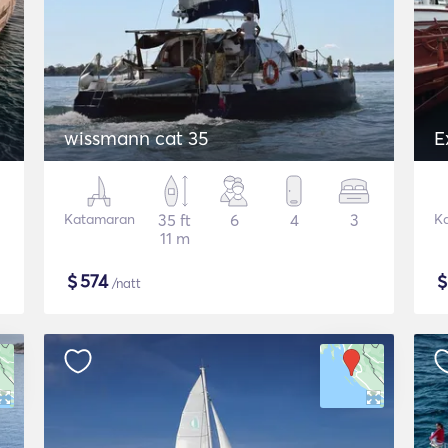
wissmann cat 35
E
Katamaran
35 ft
6
4
3
K
11 m
$
574
/natt