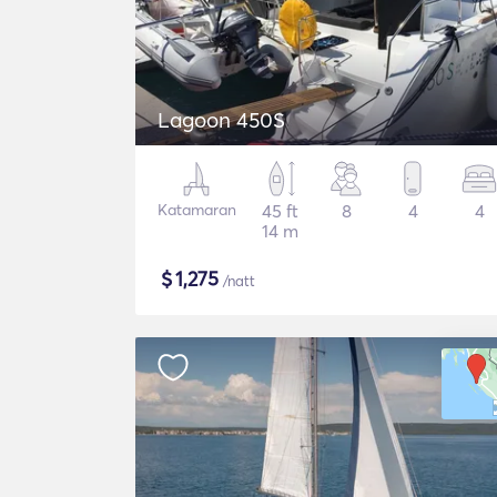
Lagoon 450S
Katamaran
45 ft
8
4
4
14 m
$
1,275
/natt