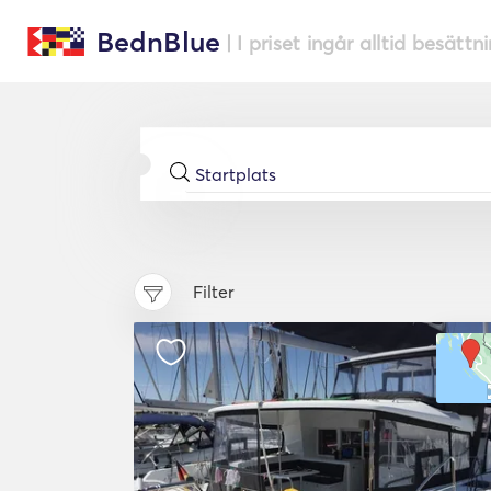
BednBlue
| I priset ingår alltid besättn
Filter