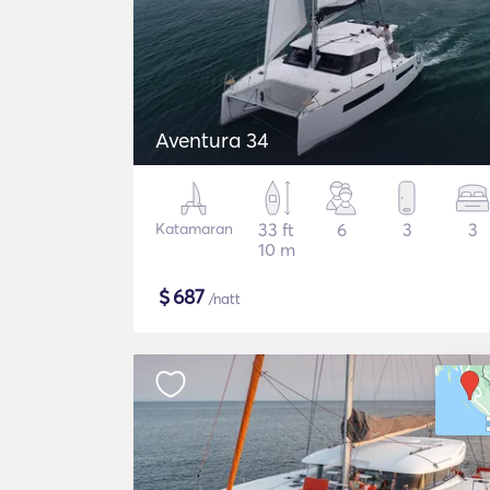
Aventura 34
Katamaran
33 ft
6
3
3
10 m
$
687
/natt