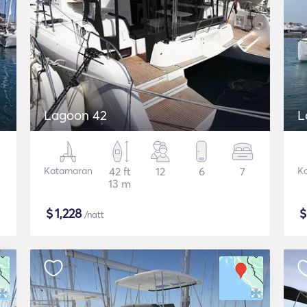
Lagoon 42
L
Katamaran
42 ft
12
6
7
K
13 m
$
1,228
/natt