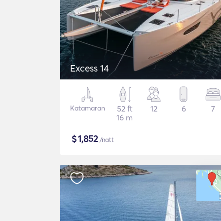
Excess 14
Katamaran
52 ft
12
6
7
16 m
$
1,852
/natt