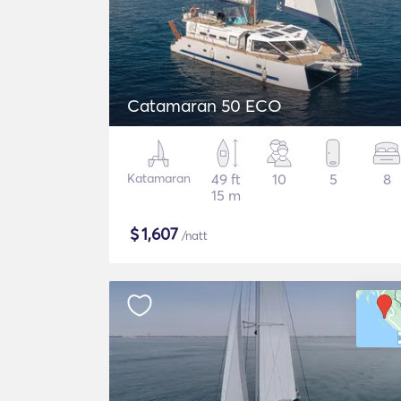
Catamaran 50 ECO
Katamaran
49 ft
10
5
8
15 m
$
1,607
/natt