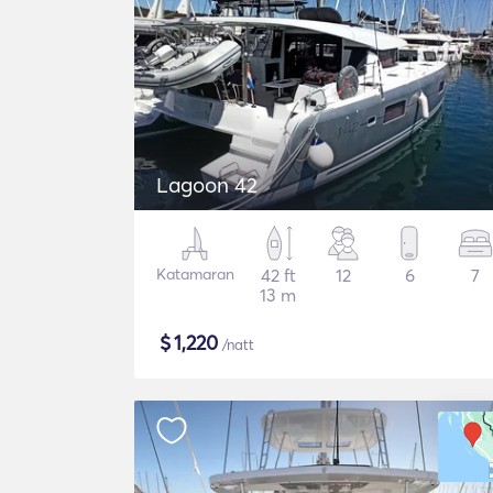
Lagoon 42
Katamaran
42 ft
12
6
7
13 m
$
1,220
/natt