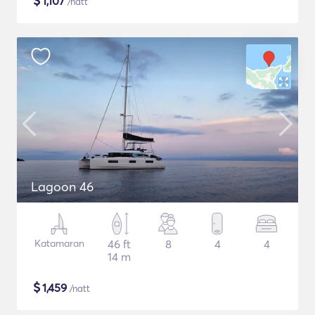
$
1,107
/natt
Lagoon 46
Katamaran
46 ft
8
4
4
14 m
$
1,459
/natt