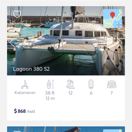
Lagoon 380 S2
Katamaran
38 ft
12
6
7
12 m
$
868
/natt