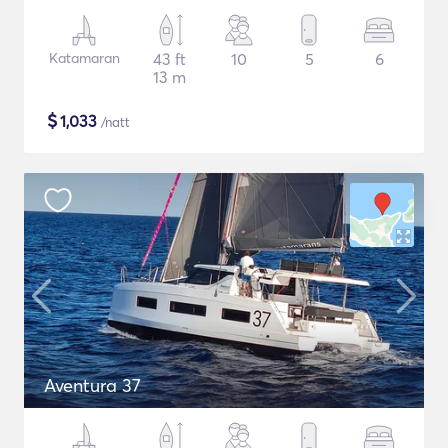
Katamaran
43 ft
10
5
6
13 m
$
1,033
/natt
Aventura 37