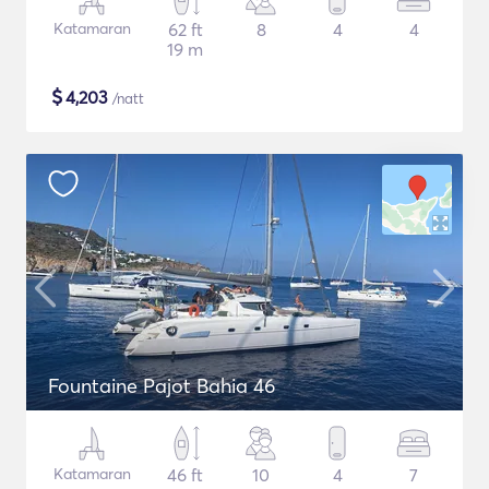
Katamaran
62 ft
8
4
4
19 m
$
4,203
/natt
Fountaine Pajot Bahia 46
Katamaran
46 ft
10
4
7