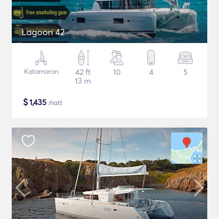
Lagoon 42
Katamaran
42 ft
10
4
5
13 m
$
1,435
/natt