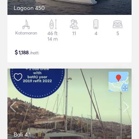
Lagoon 450
Katamaran
46 ft
11
4
5
14 m
$
1,188
/natt
Bali 4.1