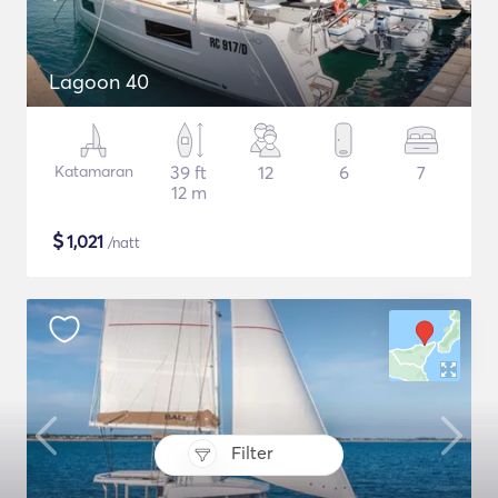
Lagoon 40
Katamaran
39 ft
12
6
7
12 m
$
1,021
/natt
Filter