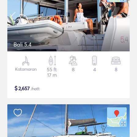
Bali 5.4
Katamaran
55 ft
8
4
8
17 m
$
2,657
/natt