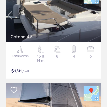
Catana 4.5
Katamaran
45 ft
8
4
6
14 m
$
1,311
/natt