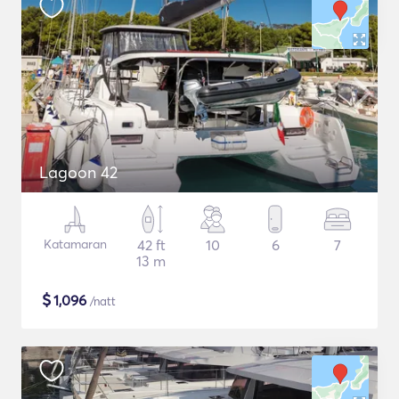
Lagoon 42
Katamaran
42 ft
10
6
7
13 m
$
1,096
/natt