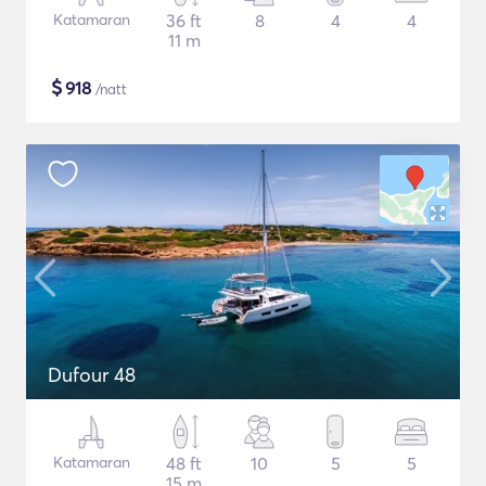
Katamaran
36 ft
8
4
4
11 m
$
918
/natt
Dufour 48
Katamaran
48 ft
10
5
5
15 m