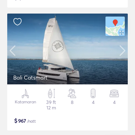
Bali Catsmart
Katamaran
39 ft
8
4
4
12 m
$
967
/natt