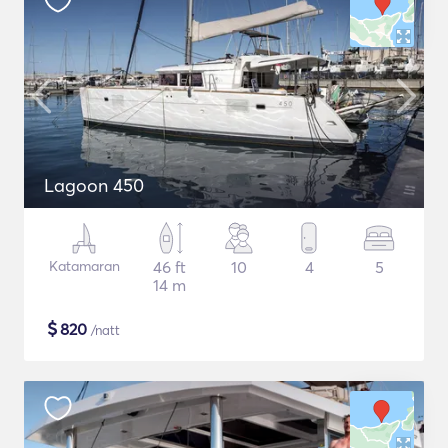
Lagoon 450
Katamaran
46 ft
10
4
5
14 m
$
820
/natt