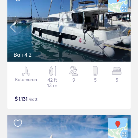
Bali 4.2
Katamaran
42 ft
9
5
5
13 m
$
1,131
/natt