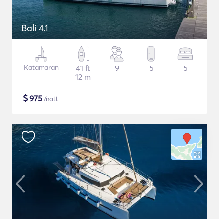
Bali 4.1
Katamaran
41 ft
9
5
5
12 m
$
975
/natt