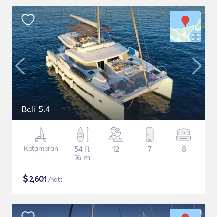
Bali 5.4
Katamaran
54 ft
12
7
8
16 m
$
2,601
/natt