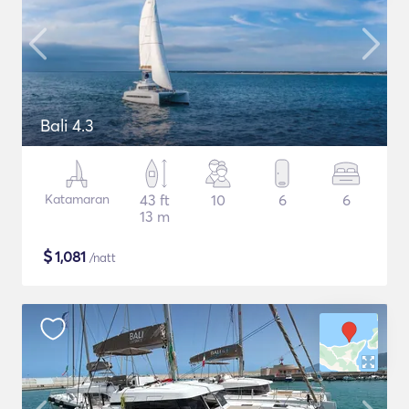
Bali 4.3
Katamaran
43 ft
10
6
6
13 m
$
1,081
/natt