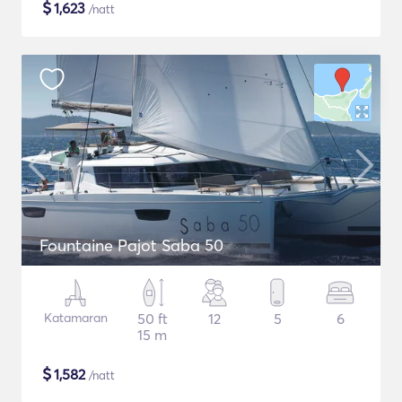
$
1,623
/natt
Fountaine Pajot Saba 50
Katamaran
50 ft
12
5
6
15 m
$
1,582
/natt