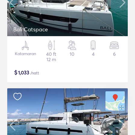
Bali Catspace
Katamaran
40 ft
10
4
6
12 m
$
1,033
/natt