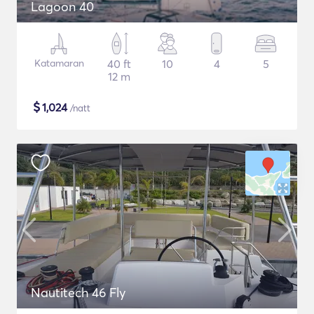
Lagoon 40
Katamaran
40 ft
10
4
5
12 m
$
1,024
/natt
Nautitech 46 Fly