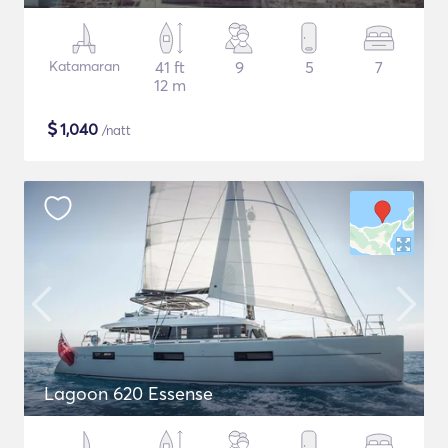
Katamaran
41 ft
9
5
7
12 m
$
1,040
/natt
Lagoon 620 Essense