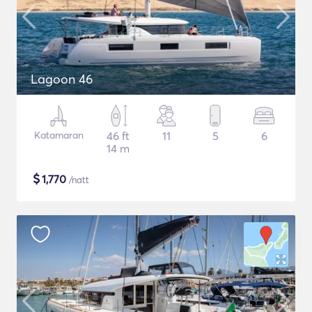
Lagoon 46
Katamaran
46 ft
11
5
6
14 m
$
1,770
/natt