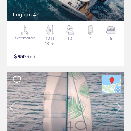
Lagoon 42
Katamaran
42 ft
10
4
5
13 m
$
950
/natt