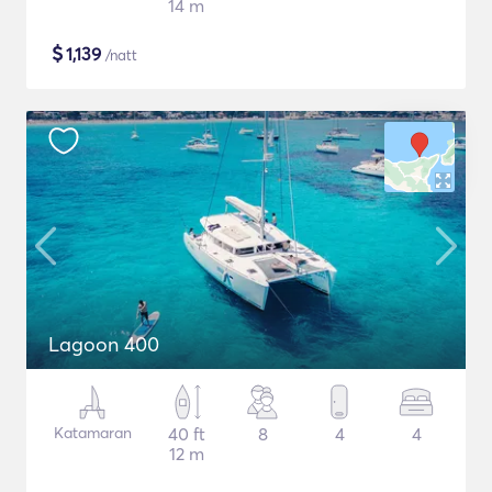
14 m
$
1,139
/natt
Lagoon 400
Katamaran
40 ft
8
4
4
12 m