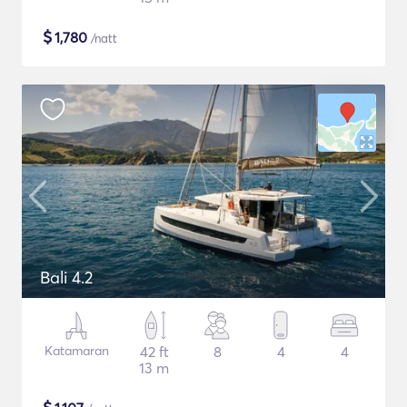
$
1,780
/natt
Bali 4.2
Katamaran
42 ft
8
4
4
13 m