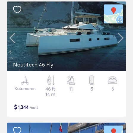
Nautitech 46 Fly
Katamaran
46 ft
11
5
6
14 m
$
1,344
/natt