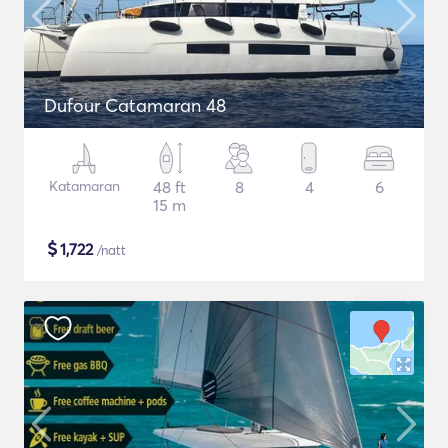
Dufour Catamaran 48
Katamaran
48 ft
8
4
6
15 m
$
1,722
/natt