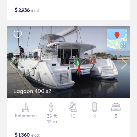
$
2,936
/natt
Lagoon 400 s2
Katamaran
39 ft
10
4
5
12 m
$
1,360
/natt