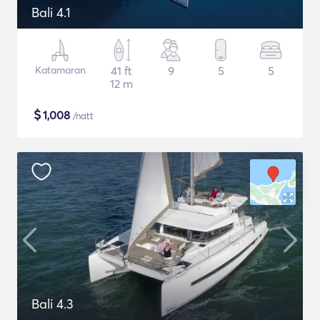
Bali 4.1
Katamaran
41 ft
9
5
5
12 m
$
1,008
/natt
Bali 4.3