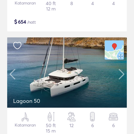
Katamaran
40 ft
8
4
4
12 m
$
654
/natt
Lagoon 50
Katamaran
50 ft
12
6
6
15 m