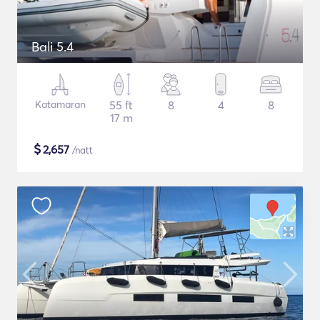
Bali 5.4
Katamaran
55 ft
8
4
8
17 m
$
2,657
/natt