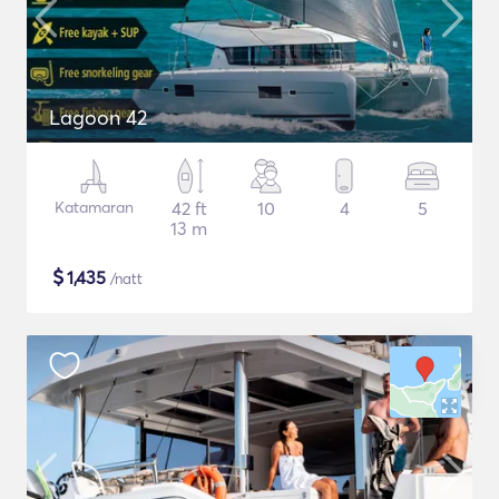
Lagoon 42
Katamaran
42 ft
10
4
5
13 m
$
1,435
/natt