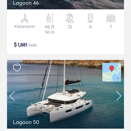
Lagoon 46
Katamaran
46 ft
12
6
7
14 m
$
1,881
/natt
Lagoon 50