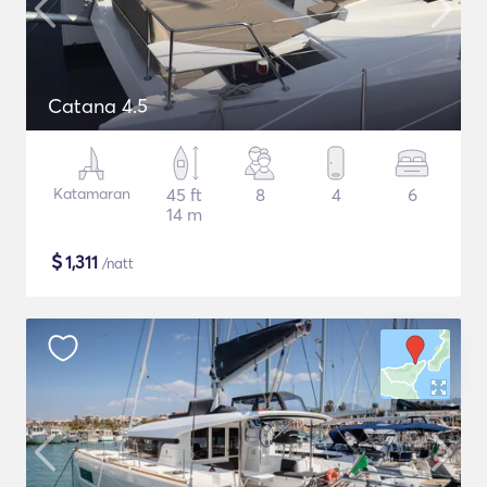
Catana 4.5
Katamaran
45 ft
8
4
6
14 m
$
1,311
/natt