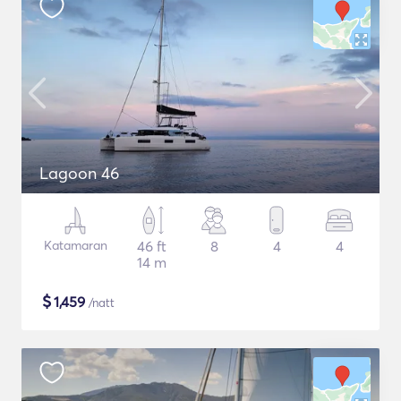
Lagoon 46
Katamaran
46 ft
8
4
4
14 m
$
1,459
/natt