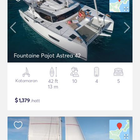
Fountaine Pajot Astrea 42
Katamaran
42 ft
10
4
5
13 m
$
1,379
/natt