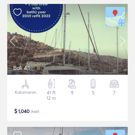
Bali 4.1
Katamaran
41 ft
9
5
7
12 m
$
1,040
/natt