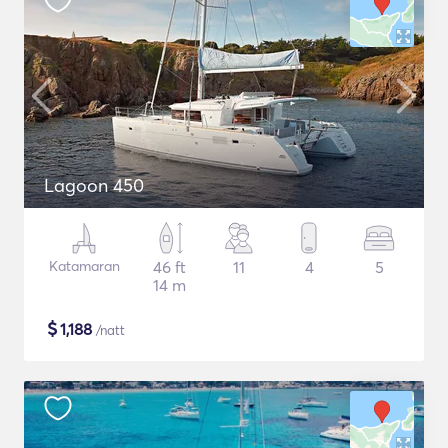
Lagoon 450
Katamaran
46 ft
11
4
5
14 m
$
1,188
/natt