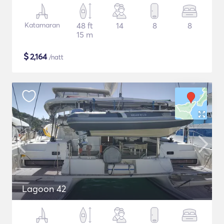
Katamaran
48 ft
14
8
8
15 m
$
2,164
/natt
Lagoon 42