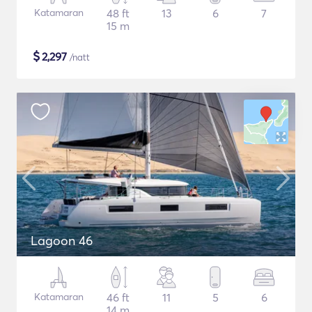
Katamaran
48 ft
13
6
7
15 m
$
2,297
/natt
Lagoon 46
Katamaran
46 ft
11
5
6
14 m