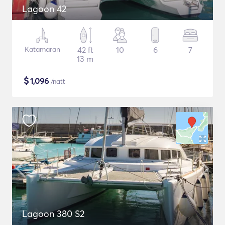
Lagoon 42
Katamaran
42 ft
10
6
7
13 m
$
1,096
/natt
Lagoon 380 S2