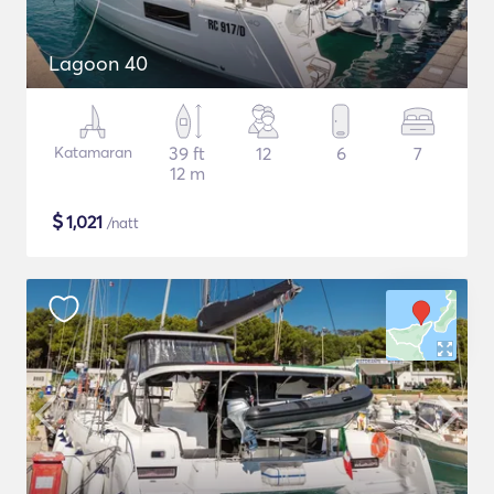
Lagoon 40
Katamaran
39 ft
12
6
7
12 m
$
1,021
/natt