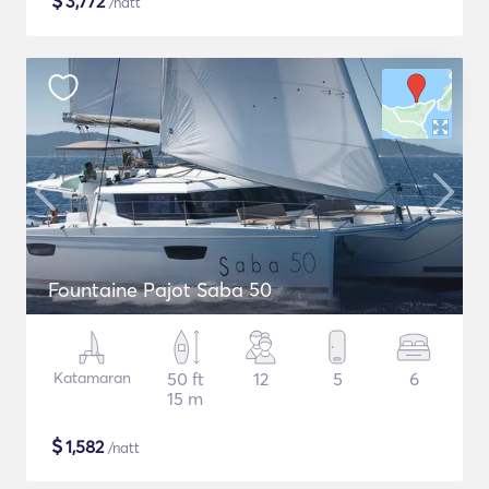
$
3,772
/natt
Fountaine Pajot Saba 50
Katamaran
50 ft
12
5
6
15 m
$
1,582
/natt