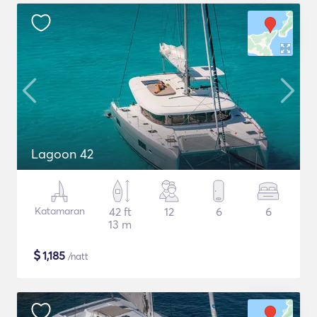
Lagoon 42
Katamaran
42 ft
12
6
6
13 m
$
1,185
/natt