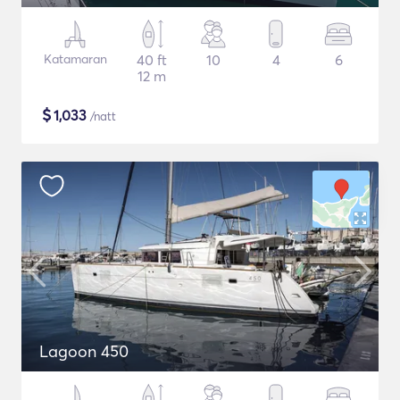
Katamaran
40 ft
10
4
6
12 m
$
1,033
/natt
Lagoon 450