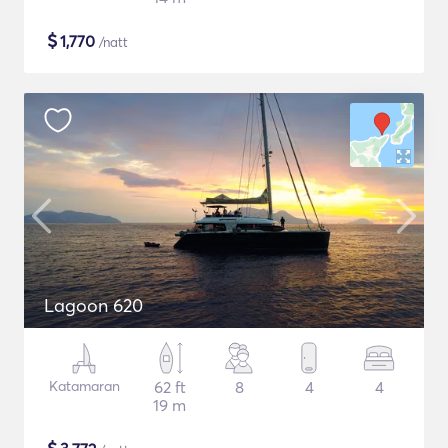
$
1,770
/natt
Lagoon 620
Katamaran
62 ft
8
4
4
19 m