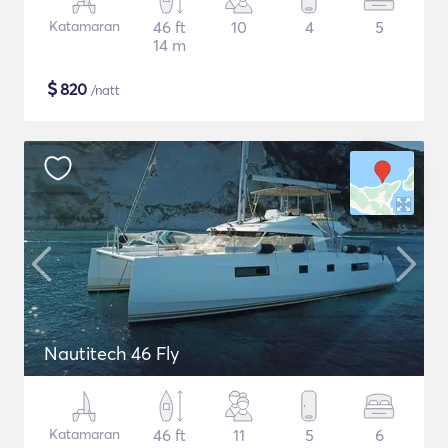
Katamaran
46 ft
10
4
5
14 m
$
820
/natt
Nautitech 46 Fly
Katamaran
46 ft
11
5
6