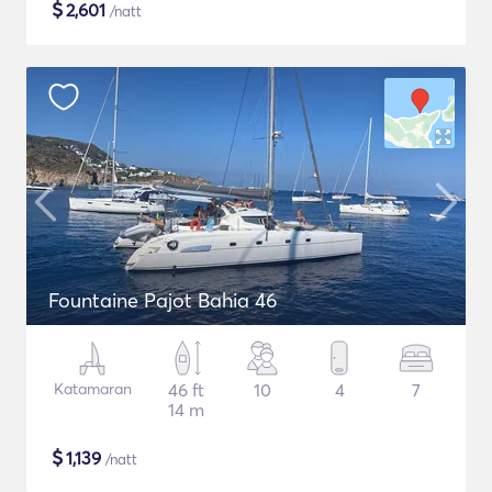
$
2,601
/natt
Fountaine Pajot Bahia 46
Katamaran
46 ft
10
4
7
14 m
$
1,139
/natt