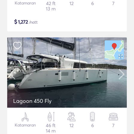
Katamaran
42 ft
12
6
7
13 m
$
1,272
/natt
Lagoon 450 Fly
Katamaran
46 ft
12
6
7
14 m