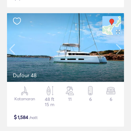
Dufour 48
Katamaran
48 ft
11
6
6
15 m
$
1,584
/natt