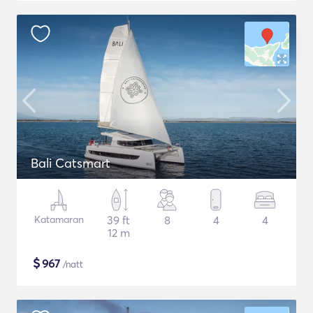
Bali Catsmart
Katamaran
39 ft
8
4
4
12 m
$
967
/natt