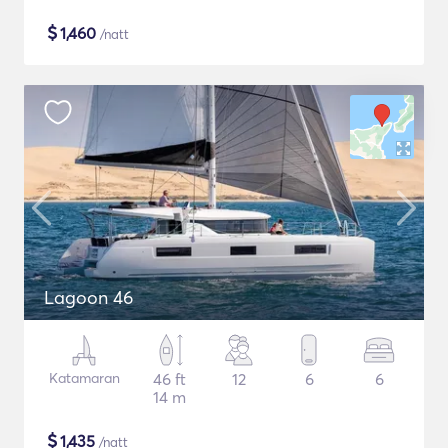
$
1,460
/natt
Lagoon 46
Katamaran
46 ft
12
6
6
14 m
$
1,435
/natt