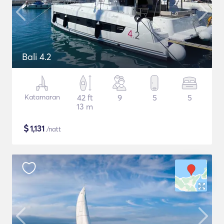
Bali 4.2
Katamaran
42 ft
9
5
5
13 m
$
1,131
/natt