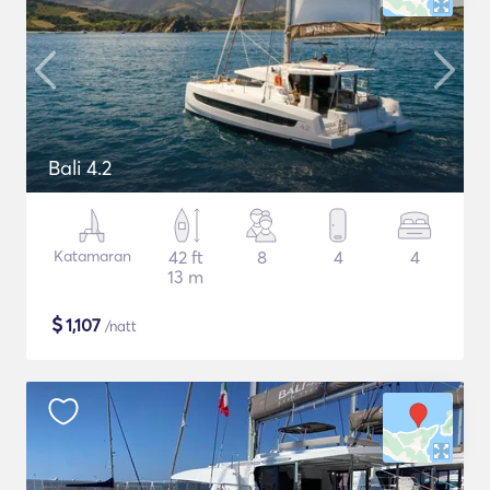
Bali 4.2
Katamaran
42 ft
8
4
4
13 m
$
1,107
/natt