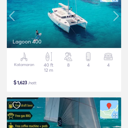
Lagoon 400
Katamaran
40 ft
8
4
4
12 m
$
1,623
/natt