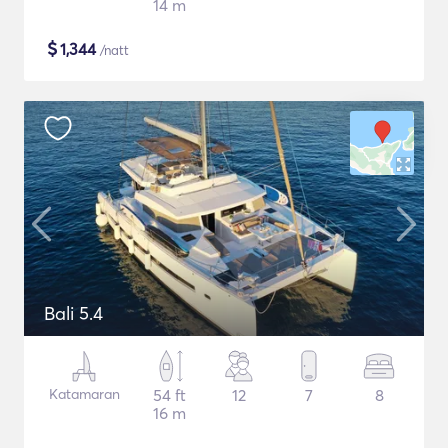
14 m
$
1,344
/natt
Bali 5.4
Katamaran
54 ft
12
7
8
16 m