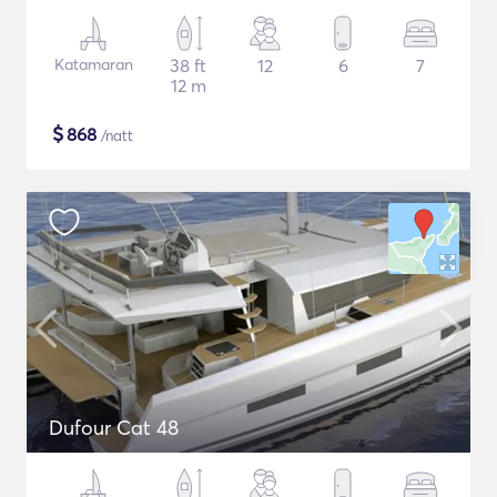
Katamaran
38 ft
12
6
7
12 m
$
868
/natt
Dufour Cat 48