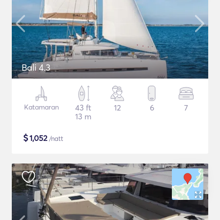
Bali 4.3
Katamaran
43 ft
12
6
7
13 m
$
1,052
/natt