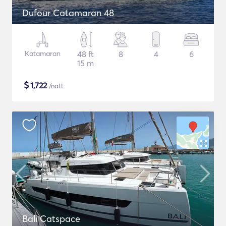
Dufour Catamaran 48
Katamaran
48 ft
8
4
6
15 m
$
1,722
/natt
Bali Catspace