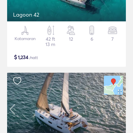
Lagoon 42
Katamaran
42 ft
12
6
7
13 m
$
1,234
/natt