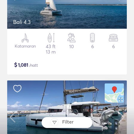
Bali 4.3
Katamaran
43 ft
10
6
6
13 m
$
1,081
/natt
Filter