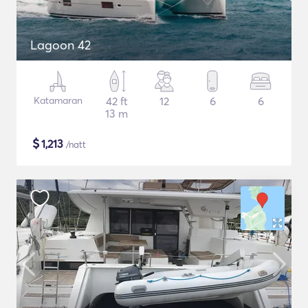
Lagoon 42
Katamaran
42 ft
12
6
6
13 m
$
1,213
/natt