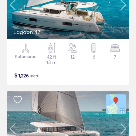
Lagoon 42
Katamaran
42 ft
12
6
7
13 m
$
1,226
/natt