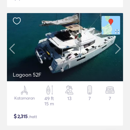
Lagoon 52F
Katamaran
49 ft
13
7
7
15 m
$
2,315
/natt