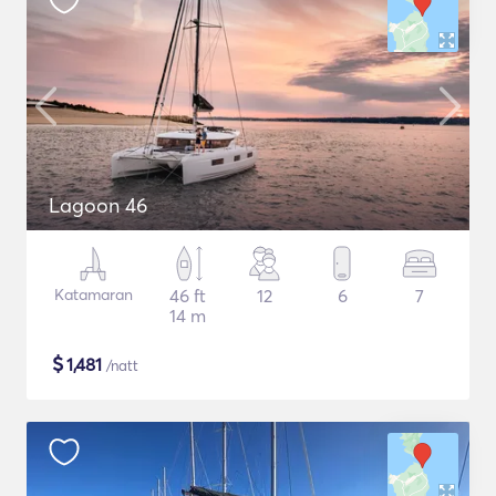
Lagoon 46
Katamaran
46 ft
12
6
7
14 m
$
1,481
/natt