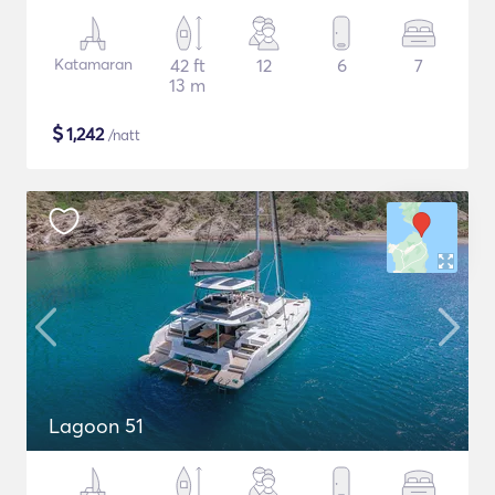
Katamaran
42 ft
12
6
7
13 m
$
1,242
/natt
Lagoon 51