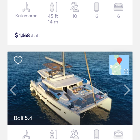
Katamaran
45 ft
10
6
6
14 m
$
1,468
/natt
Bali 5.4