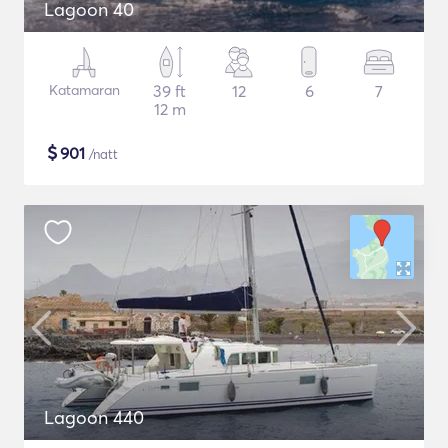
Lagoon 40
Katamaran
39 ft
12
6
7
12 m
$
901
/natt
Lagoon 440