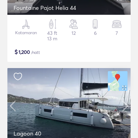
Fountaine Pajot Helia 44
Katamaran
43 ft
12
6
7
13 m
$
1,200
/natt
Lagoon 40