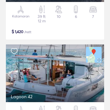
Katamaran
39 ft
10
6
7
12 m
$
1,420
/natt
Lagoon 42