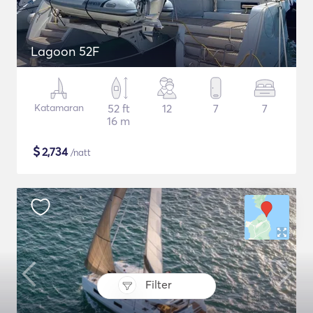
Lagoon 52F
Katamaran
52 ft
12
7
7
16 m
$
2,734
/natt
Filter