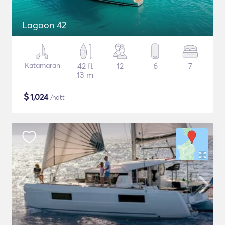
Lagoon 42
Katamaran
42 ft
12
6
7
13 m
$
1,024
/natt