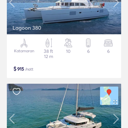
Lagoon 380
Katamaran
38 ft
10
6
6
12 m
$
915
/natt