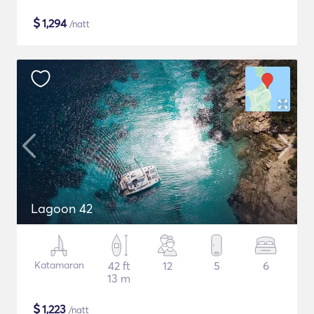
$
1,294
/natt
Lagoon 42
Katamaran
42 ft
12
5
6
13 m
$
1,223
/natt