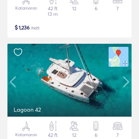
Katamaran
42 ft
12
6
7
13 m
$
1,236
/natt
Lagoon 42
Katamaran
42 ft
12
6
7