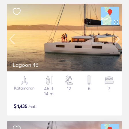
Lagoon 46
Katamaran
46 ft
12
6
7
14 m
$
1,435
/natt