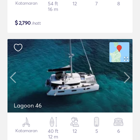
Katamaran
54 ft
12
7
8
16 m
$
2,790
/natt
Lagoon 46
Katamaran
40 ft
12
5
6
12 m