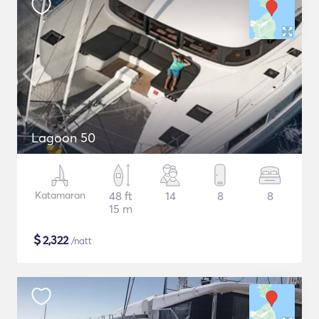
Lagoon 50
Katamaran
48 ft
14
8
8
15 m
$
2,322
/natt