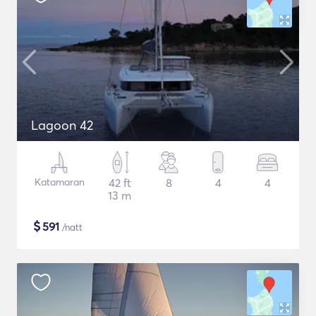
Lagoon 42
Katamaran
42 ft
8
4
4
13 m
$
591
/natt