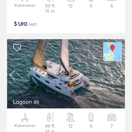
Katamaran
50 ft
12
6
6
15 m
$
1,812
/natt
Lagoon 46
Katamaran
46 ft
12
6
7
14 m