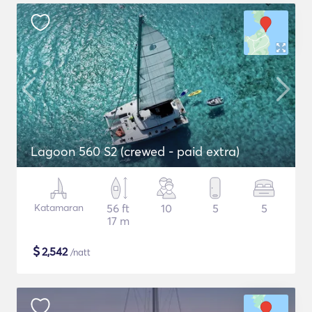
Lagoon 560 S2 (crewed - paid extra)
Katamaran
56 ft
10
5
5
17 m
$
2,542
/natt