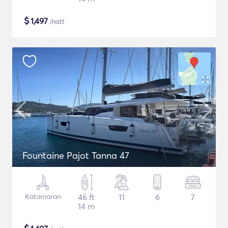
$
1,497
/natt
Fountaine Pajot Tanna 47
Katamaran
46 ft
11
6
7
14 m