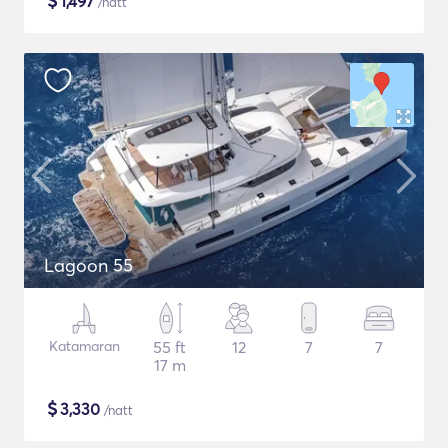
$
1,497
/natt
Lagoon 55
Katamaran
55 ft
12
7
7
17 m
$
3,330
/natt