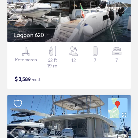
Lagoon 620
Katamaran
62 ft
12
7
7
19 m
$
3,589
/natt