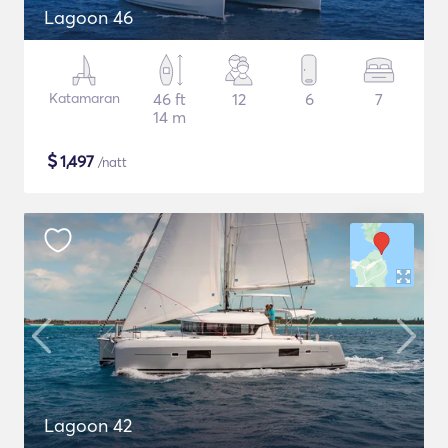
Lagoon 46
Katamaran
46 ft
12
6
7
14 m
$
1,497
/natt
Lagoon 42