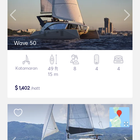
Wave 50
Katamaran
49 ft
8
4
4
15 m
$
1,402
/natt