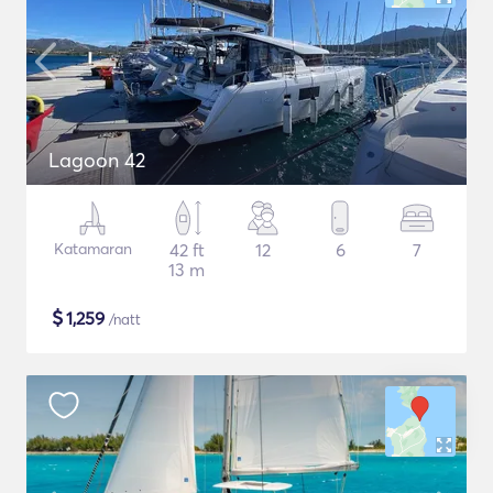
Lagoon 42
Katamaran
42 ft
12
6
7
13 m
$
1,259
/natt