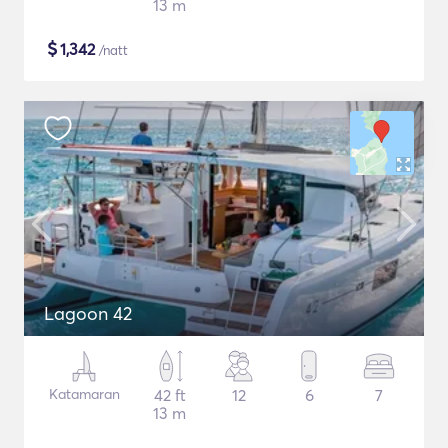
13 m
$
1,342
/natt
Lagoon 42
Katamaran
42 ft
12
6
7
13 m