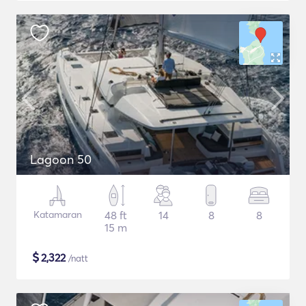
Lagoon 50
Katamaran
48 ft
14
8
8
15 m
$
2,322
/natt