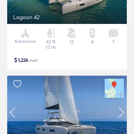
Lagoon 42
Katamaran
42 ft
12
6
7
13 m
$
1,226
/natt