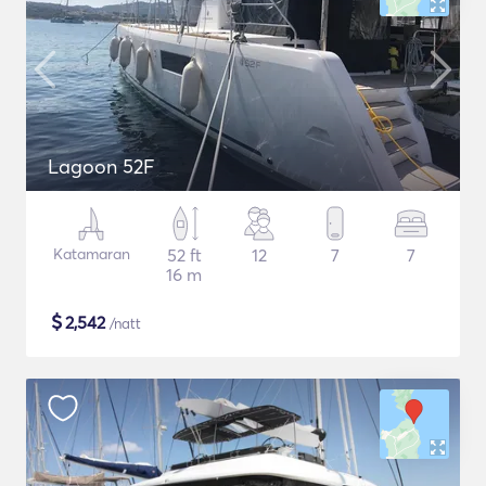
Lagoon 52F
Katamaran
52 ft
12
7
7
16 m
$
2,542
/natt