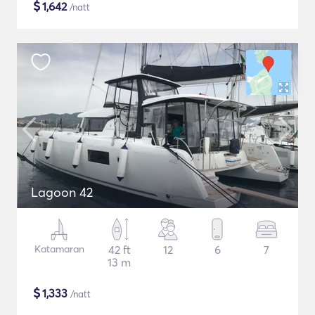
$
1,642
/natt
Lagoon 42
Katamaran
42 ft
12
6
7
13 m
$
1,333
/natt