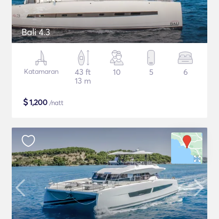
Bali 4.3
Katamaran
43 ft
10
5
6
13 m
$
1,200
/natt