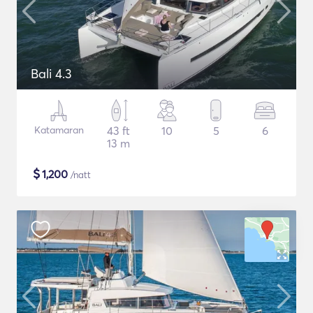
Bali 4.3
Katamaran
43 ft
10
5
6
13 m
$
1,200
/natt