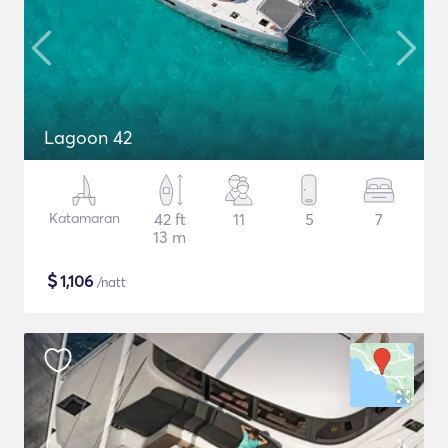
Lagoon 42
Katamaran
42 ft
11
5
7
13 m
$
1,106
/natt