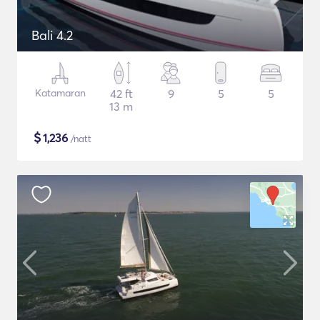
Bali 4.2
Katamaran
42 ft
9
5
5
13 m
$
1,236
/natt