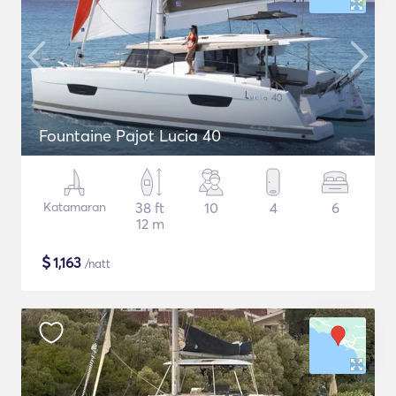
Fountaine Pajot Lucia 40
Katamaran
38 ft
10
4
6
12 m
$
1,163
/natt