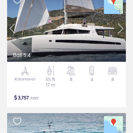
Bali 5.4
Katamaran
55 ft
8
4
8
17 m
$
3,757
/natt