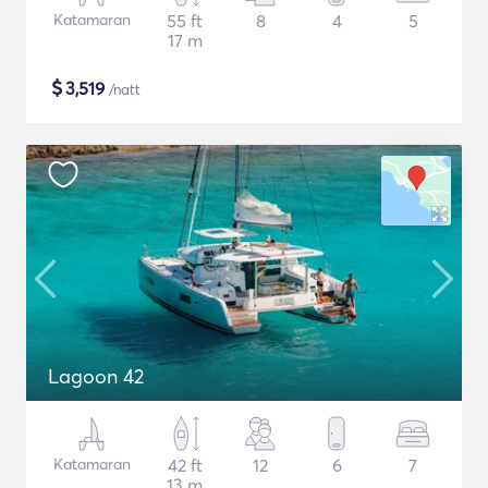
Katamaran
55 ft
8
4
5
17 m
$
3,519
/natt
Lagoon 42
Katamaran
42 ft
12
6
7
13 m