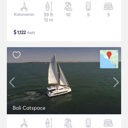
Katamaran
39 ft
10
5
5
12 m
$
1,122
/natt
Bali Catspace