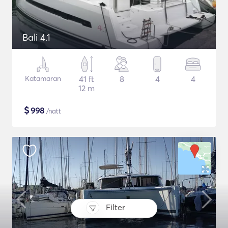
Bali 4.1
Katamaran
41 ft
8
4
4
12 m
$
998
/natt
Filter