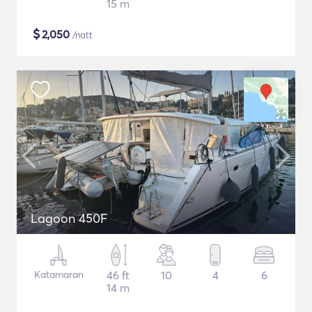
15 m
$
2,050
/natt
Lagoon 450F
Katamaran
46 ft
10
4
6
14 m