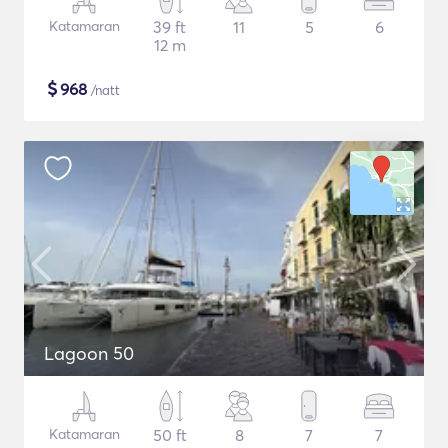
Katamaran
39 ft
11
5
6
12 m
$
968
/natt
Lagoon 50
Katamaran
50 ft
8
7
7