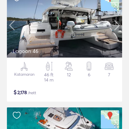
Lagoon 46
Katamaran
46 ft
12
6
7
14 m
$
2,178
/natt