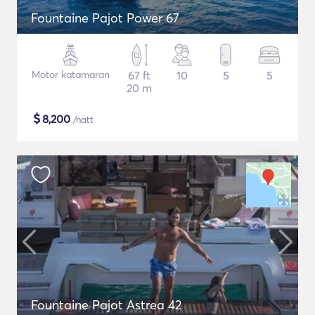
Fountaine Pajot Power 67
Motor katamaran
67 ft
10
5
5
20 m
$
8,200
/natt
Fountaine Pajot Astrea 42