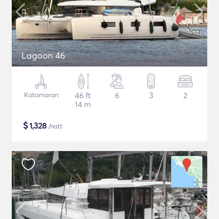
Lagoon 46
Katamaran
46 ft
6
3
2
14 m
$
1,328
/natt