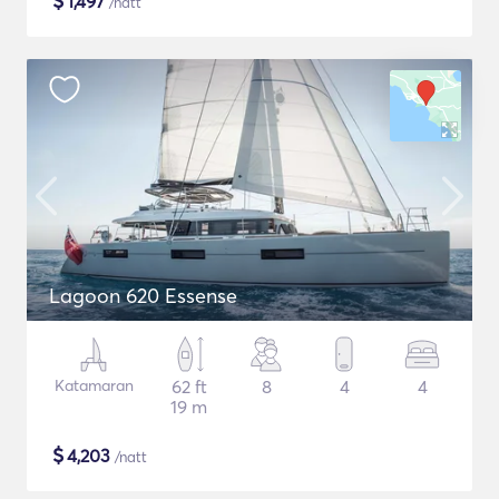
$
1,497
/natt
Lagoon 620 Essense
Katamaran
62 ft
8
4
4
19 m
$
4,203
/natt