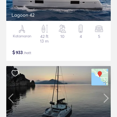
Lagoon 42
Katamaran
42 ft
10
4
5
13 m
$
933
/natt