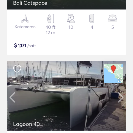
Bali Catspace
Katamaran
40 ft
10
4
5
12 m
$
1,171
/natt
Lagoon 40