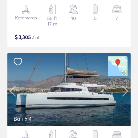
Katamaran
55 ft
10
5
7
17 m
$
3,305
/natt
Bali 5.4