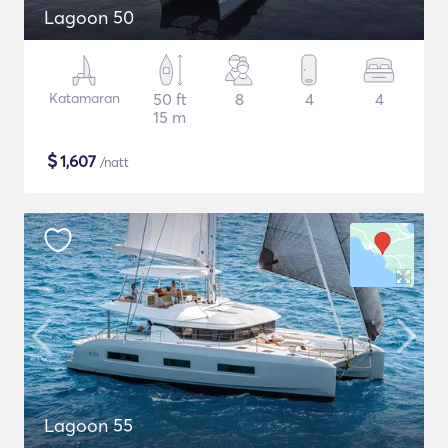
Lagoon 50
Katamaran
50 ft
8
4
4
15 m
$
1,607
/natt
Lagoon 55