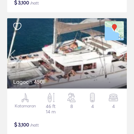
$
3,100
/natt
Lagoon 450F
Katamaran
46 ft
8
4
4
14 m
$
3,100
/natt