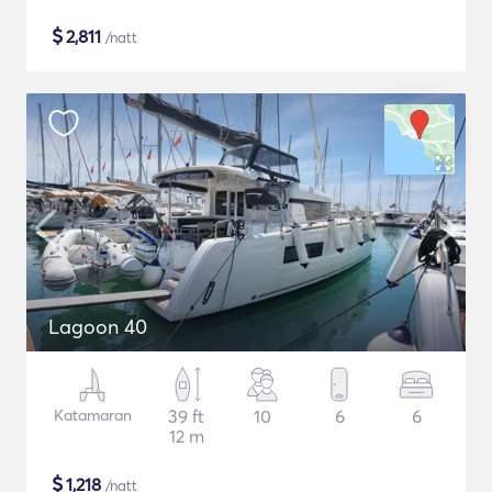
$
2,811
/natt
Lagoon 40
Katamaran
39 ft
10
6
6
12 m
$
1,218
/natt