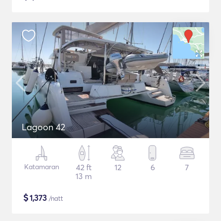
Lagoon 42
Katamaran
42 ft
12
6
7
13 m
$
1,373
/natt