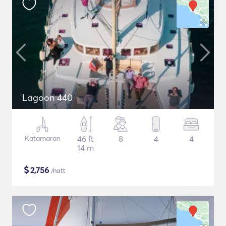
Lagoon 440
Katamaran
46 ft
8
4
4
14 m
$
2,756
/natt