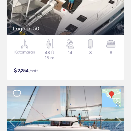
Lagoon 50
Katamaran
48 ft
14
8
8
15 m
$
2,254
/natt