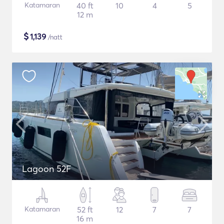
Katamaran
40 ft
10
4
5
12 m
$
1,139
/natt
Lagoon 52F
Katamaran
52 ft
12
7
7
16 m