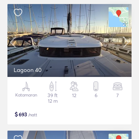
Lagoon 40
Katamaran
39 ft
12
6
7
12 m
$
693
/natt