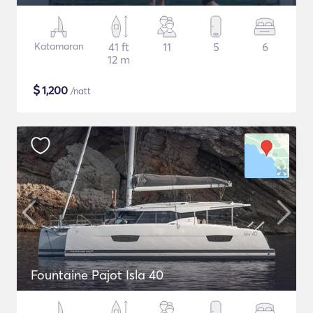
Katamaran
41 ft
11
5
6
12 m
$
1,200
/natt
Fountaine Pajot Isla 40