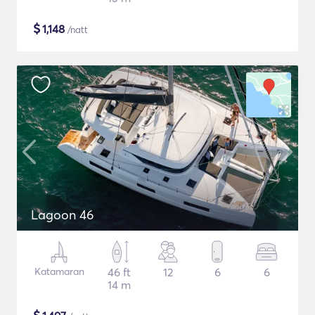
$
1,148
/natt
Lagoon 46
Katamaran
46 ft
12
6
6
14 m