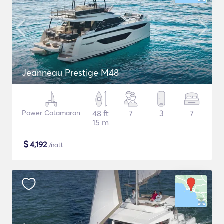
Jeanneau Prestige M48
Power Catamaran
48 ft
7
3
7
15 m
$
4,192
/natt