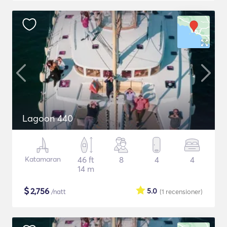
Lagoon 440
Katamaran
46 ft
8
4
4
14 m
$
2,756
5.0
/natt
(1
recensioner
)