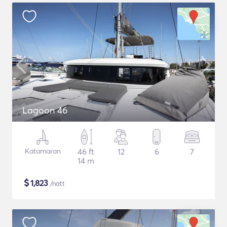
Lagoon 46
Katamaran
46 ft
12
6
7
14 m
$
1,823
/natt