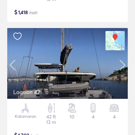
$
1,418
/natt
Lagoon 42
Katamaran
42 ft
10
4
4
13 m