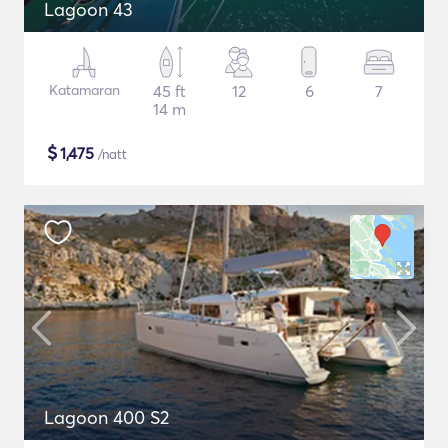
Lagoon 43
Katamaran
45 ft
12
6
7
14 m
$
1,475
/natt
Lagoon 400 S2