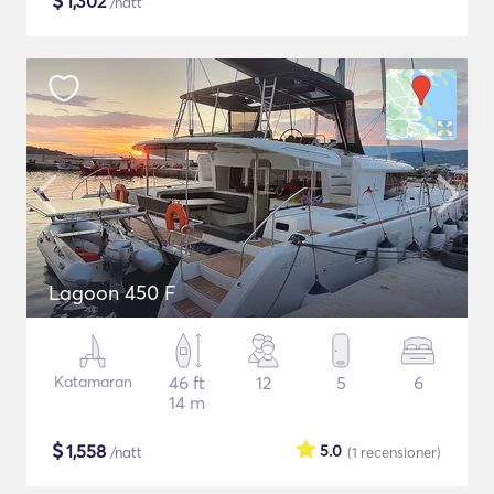
$
1,302
/natt
Lagoon 450 F
Katamaran
46 ft
12
5
6
14 m
$
1,558
5.0
/natt
(1
recensioner
)