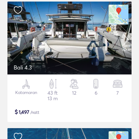
Bali 4.3
Katamaran
43 ft
12
6
7
13 m
$
1,497
/natt