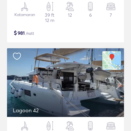
Katamaran
39 ft
12
6
7
12 m
$
981
/natt
Lagoon 42