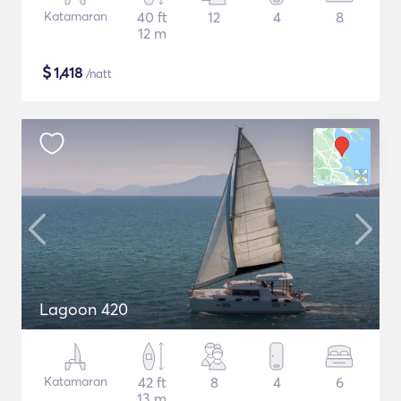
Katamaran
40 ft
12
4
8
12 m
$
1,418
/natt
Lagoon 420
Katamaran
42 ft
8
4
6
13 m