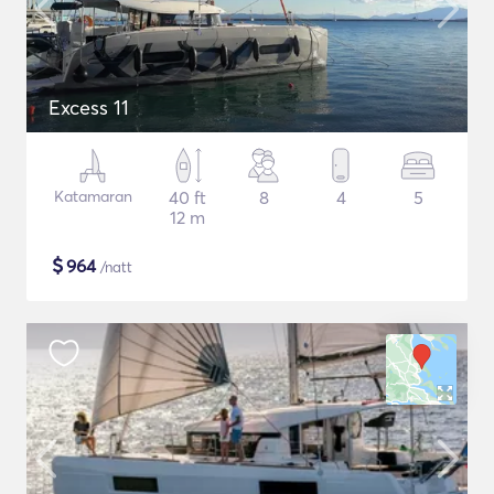
Excess 11
Katamaran
40 ft
8
4
5
12 m
$
964
/natt