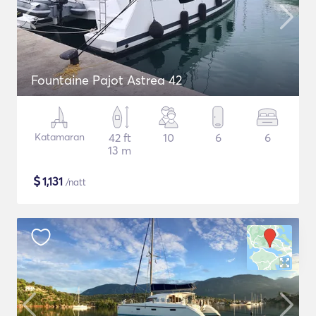
Fountaine Pajot Astrea 42
Katamaran
42 ft
10
6
6
13 m
$
1,131
/natt