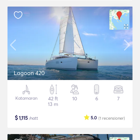
Lagoon 420
Katamaran
42 ft
10
6
7
13 m
$
1,115
5.0
/natt
(1
recensioner
)