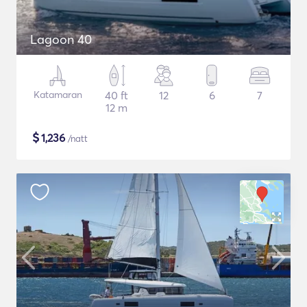
Lagoon 40
Katamaran
40 ft
12
6
7
12 m
$
1,236
/natt