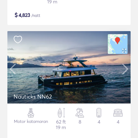
19 m
$
4,823
/natt
Nauticks NN62
Motor katamaran
62 ft
8
4
4
19 m