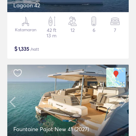
Lagoon 42
Katamaran
42 ft
12
6
7
13 m
$
1,335
/natt
Fountaine Pajot New 41 (2027)