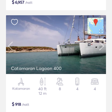
$
6,957
/natt
Catamaran Lagoon 400
Katamaran
40 ft
8
4
4
12 m
$
918
/natt