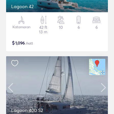
Lagoon 42
Katamaran
42 ft
10
6
6
13 m
$
1,096
/natt
Lagoon 400 S2