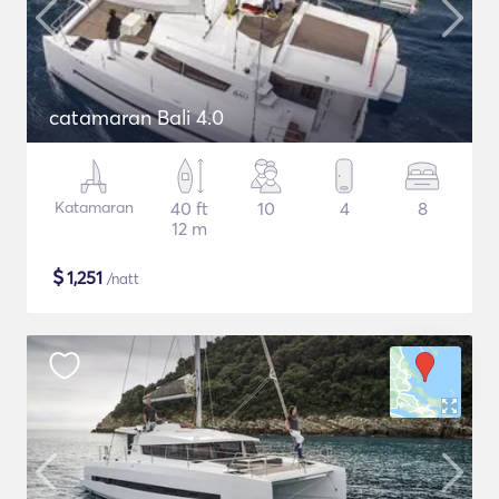
catamaran Bali 4.0
Katamaran
40 ft
10
4
8
12 m
$
1,251
/natt