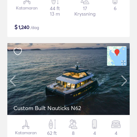
Katamaran
44 ft
17
6
13 m
Kryssning
$
1,240
/dag
Custom Built Nauticks N62
Katamaran
62 ft
8
4
4