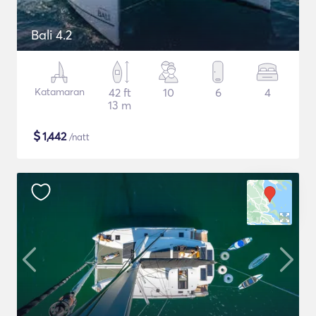
Bali 4.2
Katamaran
42 ft
10
6
4
13 m
$
1,442
/natt