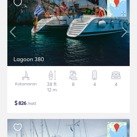
Lagoon 380
Katamaran
38 ft
8
4
4
12 m
$
826
/natt