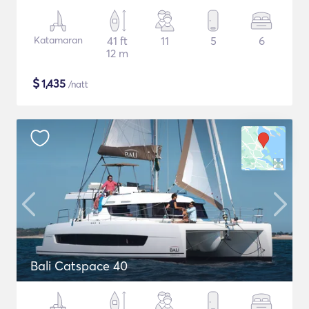
Katamaran
41 ft
11
5
6
12 m
$
1,435
/natt
Bali Catspace 40