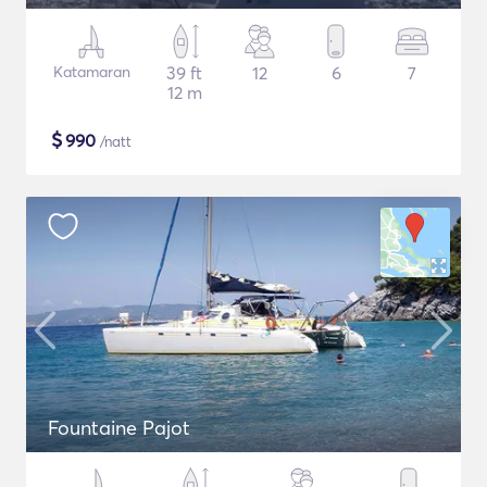
Katamaran
39 ft
12
6
7
12 m
$
990
/natt
Fountaine Pajot