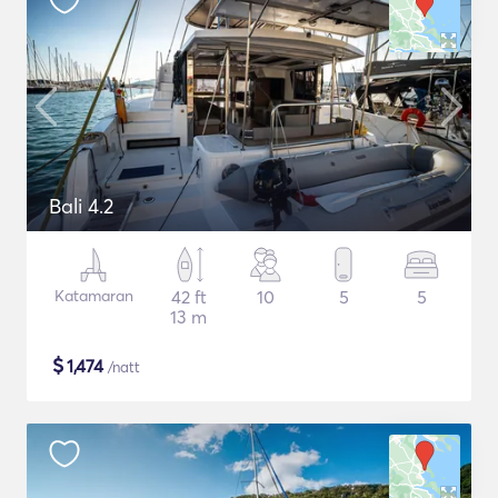
Bali 4.2
Katamaran
42 ft
10
5
5
13 m
$
1,474
/natt