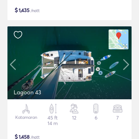
$
1,435
/natt
Lagoon 43
Katamaran
45 ft
12
6
7
14 m
$
1,458
/natt