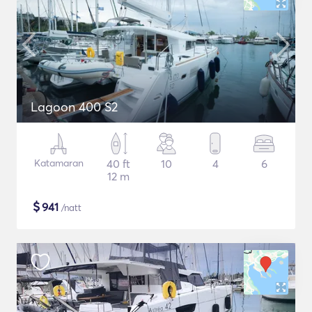
Lagoon 400 S2
Katamaran
40 ft
10
4
6
12 m
$
941
/natt