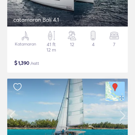
catamaran Bali 4.1
Katamaran
41 ft
12
4
7
12 m
$
1,390
/natt