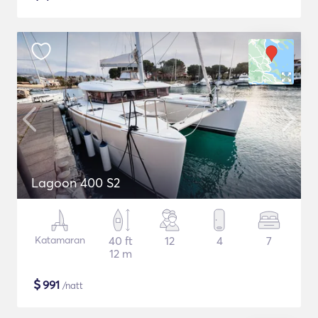
Lagoon 400 S2
Katamaran
40 ft
12
4
7
12 m
$
991
/natt