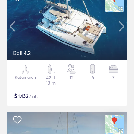
Bali 4.2
Katamaran
42 ft
12
6
7
13 m
$
1,432
/natt