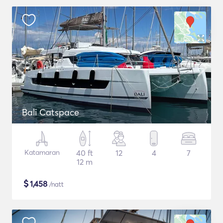
Bali Catspace
Katamaran
40 ft
12
4
7
12 m
$
1,458
/natt