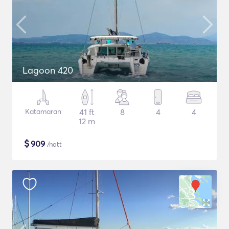
Lagoon 420
Katamaran
41 ft
8
4
4
12 m
$
909
/natt