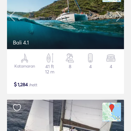
Bali 4.1
Katamaran
41 ft
8
4
4
12 m
$
1,284
/natt