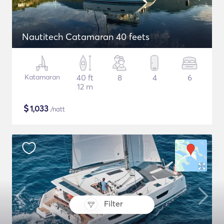
Nautitech Catamaran 40 feets
Katamaran
40 ft
8
4
6
12 m
$
1,033
/natt
Filter