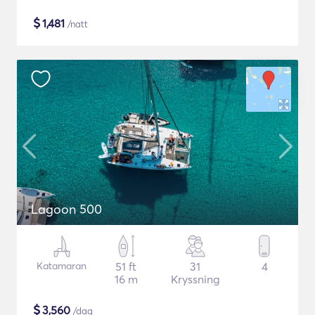
$
1,481
/natt
Lagoon 500
Katamaran
51 ft
31
4
16 m
Kryssning
$
3,560
/dag