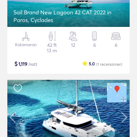
Sail Brand New Lagoon 42 CAT 2022 in
Paros, Cyclades
Katamaran
42 ft
12
6
6
13 m
$
1,119
5.0
/natt
(1
recensioner
)