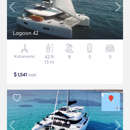
Lagoon 42
Katamaran
42 ft
8
5
5
13 m
$
1,541
/natt