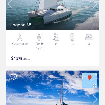
Lagoon 38
Katamaran
38 ft
8
6
4
12 m
$
1,378
/natt