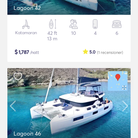
Lagoon 42
Katamaran
42 ft
10
4
6
13 m
$
1,787
5.0
/natt
(1
recensioner
)
Lagoon 46