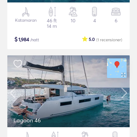
Katamaran
46 ft
10
4
6
14 m
$
1,984
5.0
/natt
(1
recensioner
)
Lagoon 46