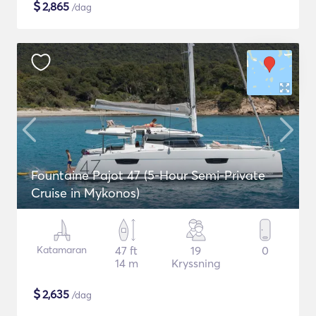
$
2,865
/dag
Fountaine Pajot 47 (5-Hour Semi-Private
Cruise in Mykonos)
Katamaran
47 ft
19
0
14 m
Kryssning
$
2,635
/dag