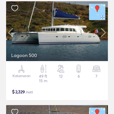
Lagoon 500
Katamaran
49 ft
12
6
7
15 m
$
2,329
/natt