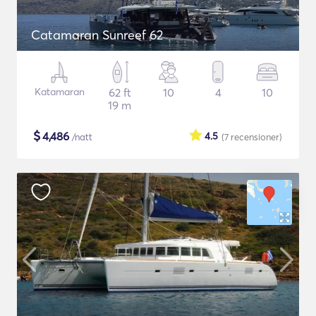
Catamaran Sunreef 62
Katamaran
62 ft
10
4
10
19 m
$
4,486
4.5
/natt
(7
recensioner
)