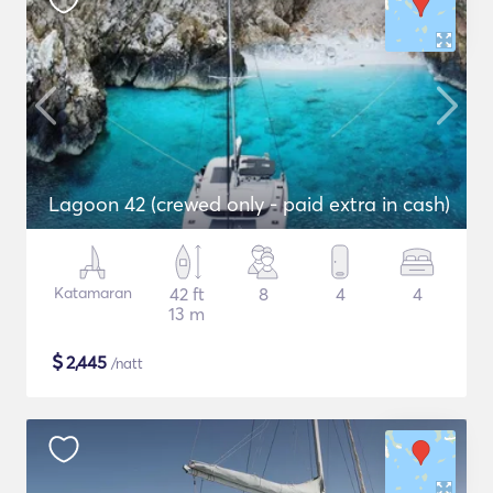
Lagoon 42 (crewed only - paid extra in cash)
Katamaran
42 ft
8
4
4
13 m
$
2,445
/natt