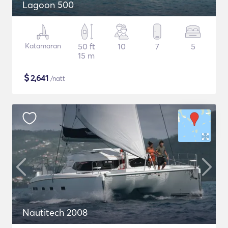
Lagoon 500
Katamaran
50 ft
10
7
5
15 m
$
2,641
/natt
Nautitech 2008