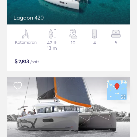
Lagoon 420
Katamaran
42 ft
10
4
5
13 m
$
2,813
/natt