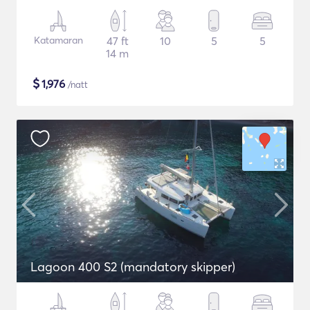
Katamaran
47 ft
10
5
5
14 m
$
1,976
/natt
Lagoon 400 S2 (mandatory skipper)