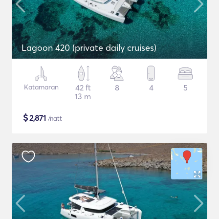
Lagoon 420 (private daily cruises)
Katamaran
42 ft
8
4
5
13 m
$
2,871
/natt