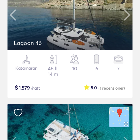
Lagoon 46
Katamaran
46 ft
10
6
7
14 m
$
1,579
5.0
/natt
(1
recensioner
)