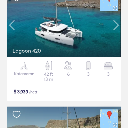
Lagoon 420
Katamaran
42 ft
6
3
3
13 m
$
3,939
/natt