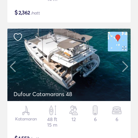
$
2,362
/natt
Dufour Catamarans 48
Katamaran
48 ft
12
6
6
15 m