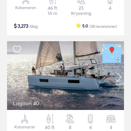
Katamaran
46 ft
23
4
14 m
Kryssning
$
3,273
5.0
/dag
(38
recensioner
)
Lagoon 40
Katamaran
40 ft
8
4
4