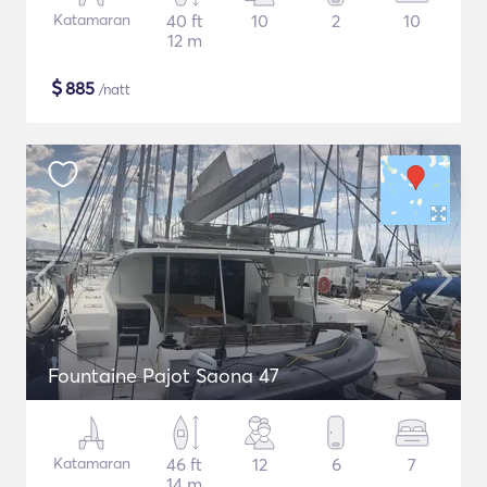
Katamaran
40 ft
10
2
10
12 m
$
885
/natt
Fountaine Pajot Saona 47
Katamaran
46 ft
12
6
7
14 m