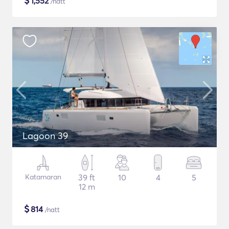
$
1,552
/natt
Lagoon 39
Katamaran
39 ft
10
4
5
12 m
$
814
/natt