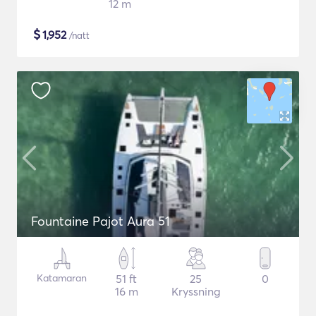
12 m
$
1,952
/natt
Fountaine Pajot Aura 51
Katamaran
51 ft
25
0
16 m
Kryssning