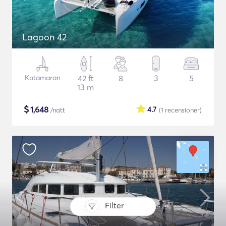
Lagoon 42
Katamaran
42 ft
8
3
5
13 m
$
1,648
4.7
/natt
(1
recensioner
)
Filter