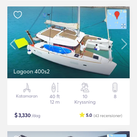
Lagoon 400s2
Katamaran
40 ft
10
8
12 m
Kryssning
$
3,330
5.0
/dag
(43
recensioner
)