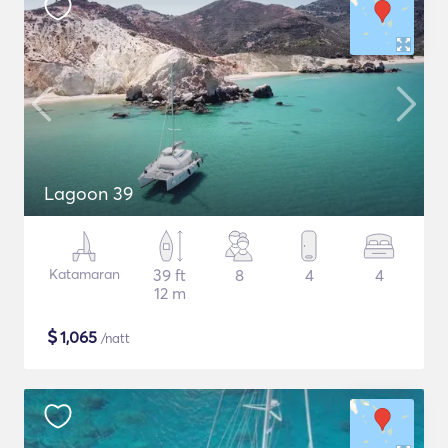
Lagoon 39
Katamaran
39 ft
8
4
4
12 m
$
1,065
/natt