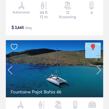
Katamaran
44 ft
12
4
13 m
Kryssning
$
3,445
/dag
Fountaine Pajot Bahia 46