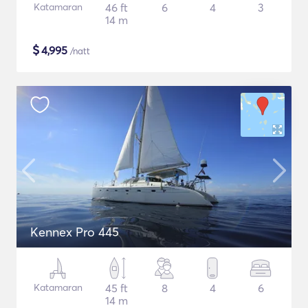
Katamaran
46 ft
6
4
3
14 m
$
4,995
/natt
Kennex Pro 445
Katamaran
45 ft
8
4
6
14 m