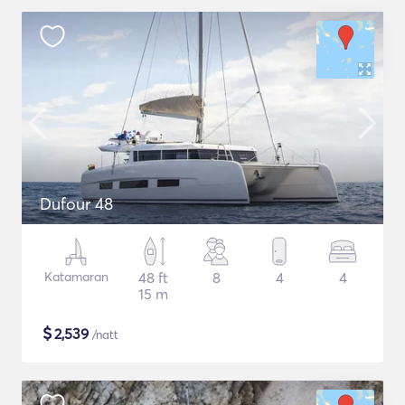
Dufour 48
Katamaran
48 ft
8
4
4
15 m
$
2,539
/natt