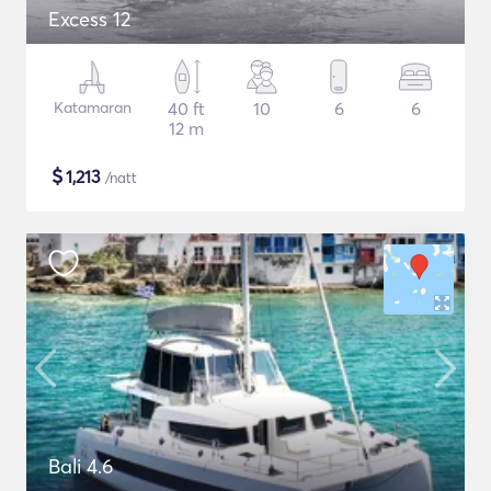
Excess 12
Katamaran
40 ft
10
6
6
12 m
$
1,213
/natt
Bali 4.6