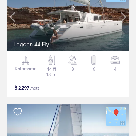
Lagoon 44 Fly
Katamaran
44 ft
8
6
4
13 m
$
2,297
/natt