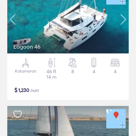
Lagoon 46
Katamaran
46 ft
8
4
4
14 m
$
1,230
/natt