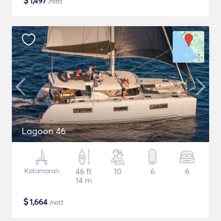
$
1,497
/natt
Lagoon 46
Katamaran
46 ft
10
6
6
14 m
$
1,664
/natt