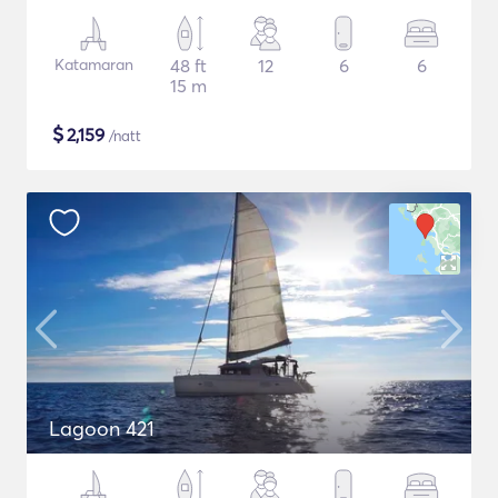
Katamaran
48 ft
12
6
6
15 m
$
2,159
/natt
Lagoon 421