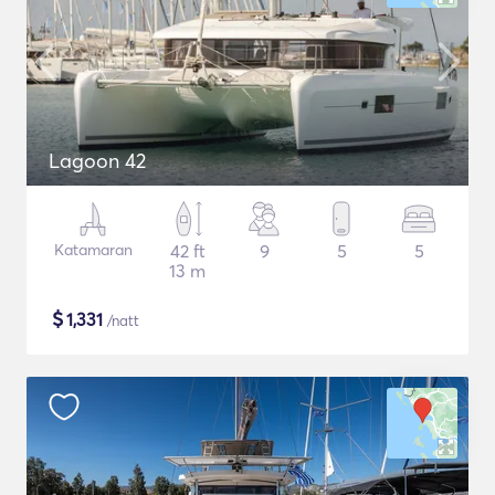
Lagoon 42
Katamaran
42 ft
9
5
5
13 m
$
1,331
/natt