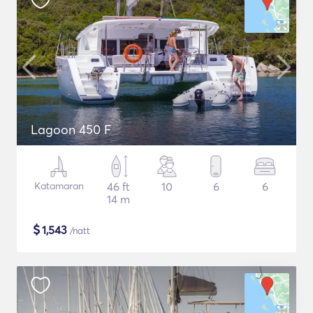
Lagoon 450 F
Katamaran
46 ft
10
6
6
14 m
$
1,543
/natt