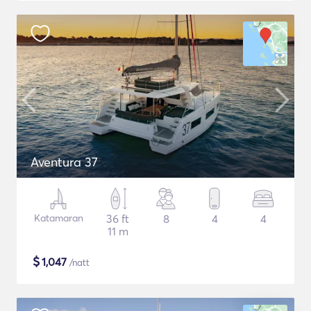
Aventura 37
Katamaran
36 ft
8
4
4
11 m
$
1,047
/natt