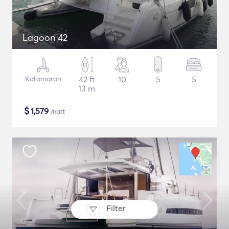
Lagoon 42
Katamaran
42 ft
10
5
5
13 m
$
1,579
/natt
Filter