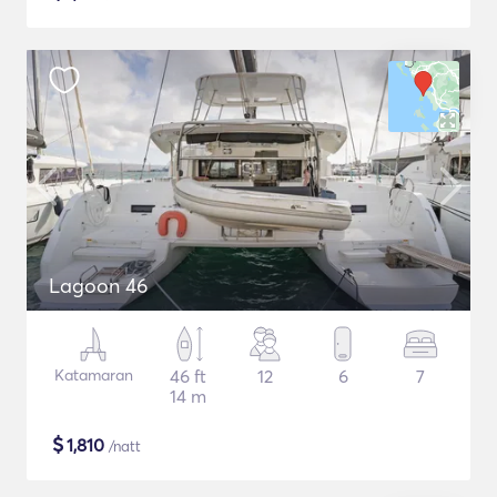
Lagoon 46
Katamaran
46 ft
12
6
7
14 m
$
1,810
/natt