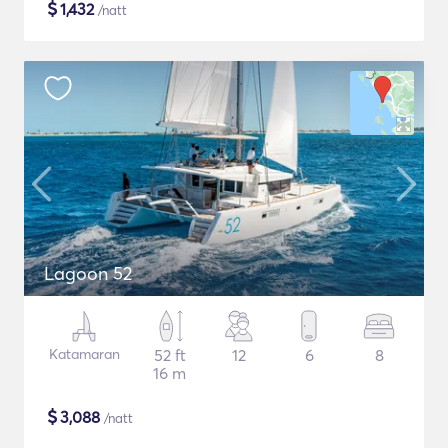
$
1,432
/natt
Lagoon 52
Katamaran
52 ft
12
6
8
16 m
$
3,088
/natt