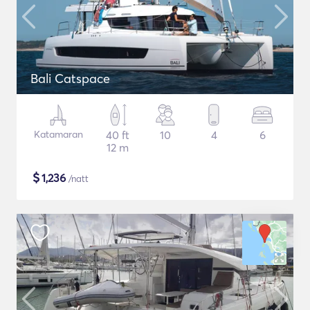
Bali Catspace
Katamaran
40 ft
10
4
6
12 m
$
1,236
/natt