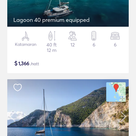
Lagoon 40 premium equipped
Katamaran
40 ft
12
6
6
12 m
$
1,366
/natt