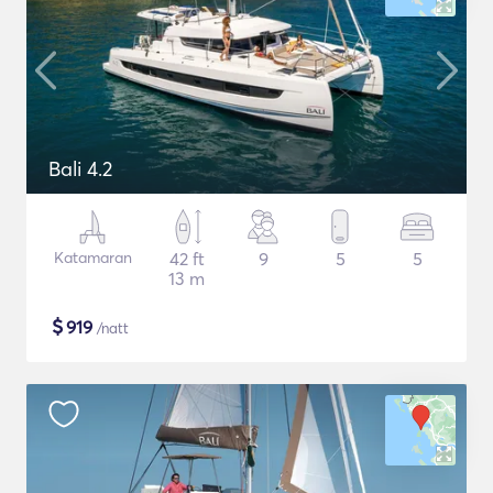
Bali 4.2
Katamaran
42 ft
9
5
5
13 m
$
919
/natt