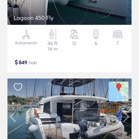
Lagoon 450 Fly
Katamaran
46 ft
12
6
7
14 m
$
849
/natt