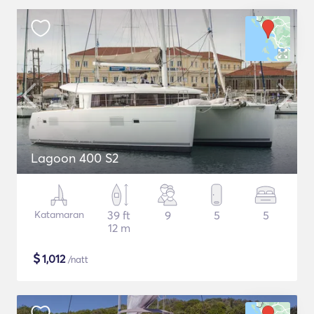
Lagoon 400 S2
Katamaran
39 ft
9
5
5
12 m
$
1,012
/natt