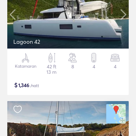
Lagoon 42
Katamaran
42 ft
8
4
4
13 m
$
1,346
/natt