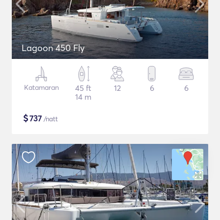
Lagoon 450 Fly
Katamaran
45 ft
12
6
6
14 m
$
737
/natt