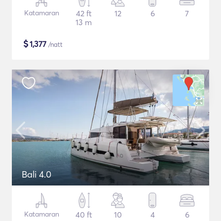
Katamaran
42 ft
12
6
7
13 m
$
1,377
/natt
Bali 4.0
Katamaran
40 ft
10
4
6