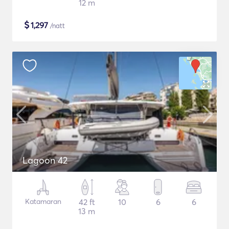
12 m
$
1,297
/natt
Lagoon 42
Katamaran
42 ft
10
6
6
13 m