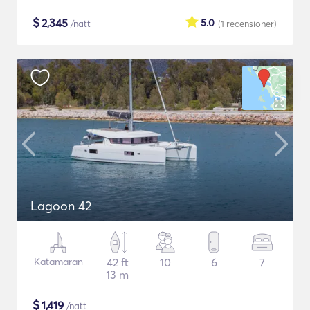
$
2,345
5.0
/natt
(1
recensioner
)
Lagoon 42
Katamaran
42 ft
10
6
7
13 m
$
1,419
/natt