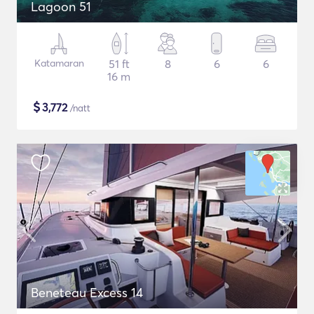
Lagoon 51
Katamaran
51 ft
8
6
6
16 m
$
3,772
/natt
Beneteau Excess 14