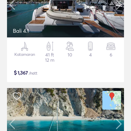
Bali 4.1
Katamaran
41 ft
10
4
6
12 m
$
1,367
/natt