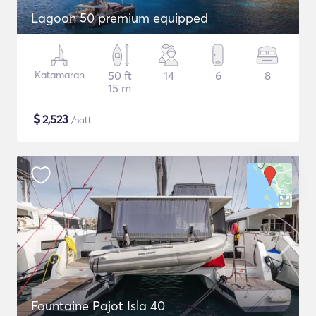
Lagoon 50 premium equipped
Katamaran
50 ft
14
6
8
15 m
$
2,523
/natt
Fountaine Pajot Isla 40