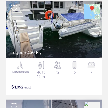
Lagoon 450 Fly
Katamaran
46 ft
12
6
7
14 m
$
1,092
/natt