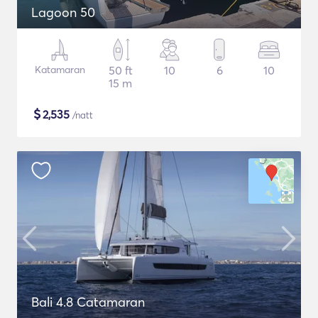
Lagoon 50
Katamaran
50 ft
10
6
10
15 m
$
2,535
/natt
Bali 4.8 Catamaran