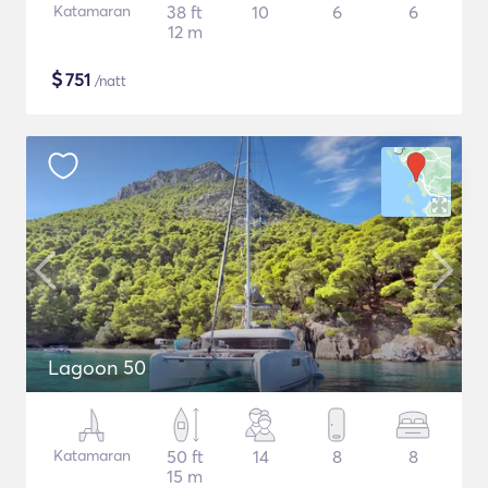
Katamaran
38 ft
10
6
6
12 m
$
751
/natt
Lagoon 50
Katamaran
50 ft
14
8
8
15 m