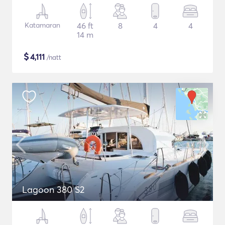
Katamaran
46 ft
8
4
4
14 m
$
4,111
/natt
Lagoon 380 S2