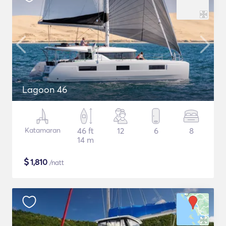
Lagoon 46
Katamaran
46 ft
12
6
8
14 m
$
1,810
/natt