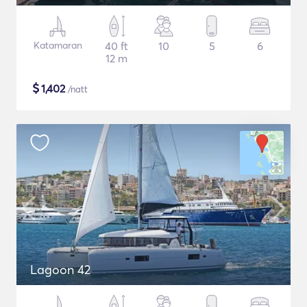
Katamaran
40 ft
10
5
6
12 m
$
1,402
/natt
Lagoon 42