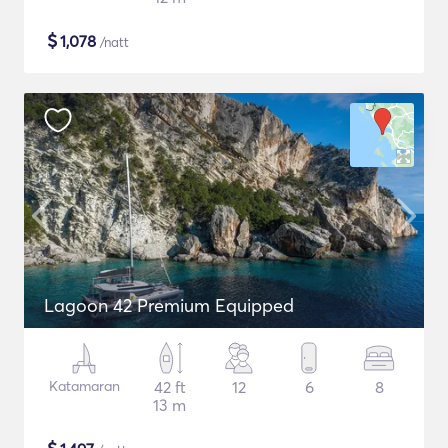
$
1,078
/natt
Lagoon 42 Premium Equipped
Katamaran
42 ft
12
6
8
13 m