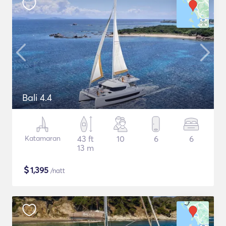
Bali 4.4
Katamaran
43 ft
10
6
6
13 m
$
1,395
/natt