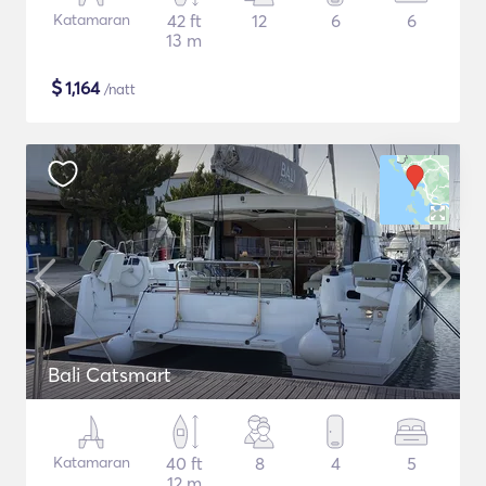
Katamaran
42 ft
12
6
6
13 m
$
1,164
/natt
Bali Catsmart
Katamaran
40 ft
8
4
5
12 m