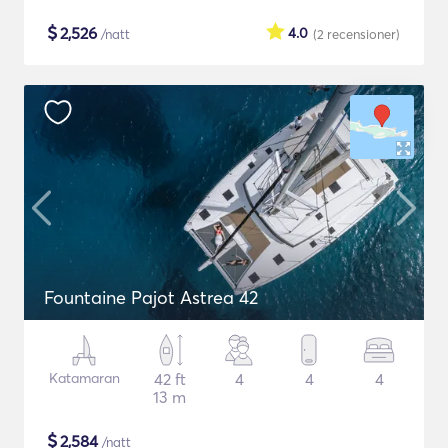
$
2,526
4.0
/natt
(2
recensioner
)
Fountaine Pajot Astrea 42
Katamaran
42 ft
4
4
4
13 m
$
2,584
/natt