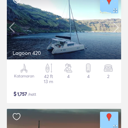
Lagoon 420
Katamaran
42 ft
4
4
2
13 m
$
1,757
/natt