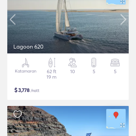
Lagoon 620
Katamaran
62 ft
10
5
5
19 m
$
3,778
/natt