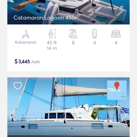
Catamaran Lagoon 450F
Katamaran
45 ft
8
4
4
14 m
$
3,445
/natt