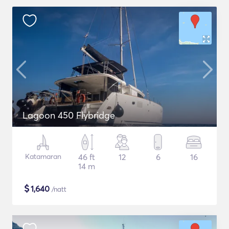
Lagoon 450 Flybridge
Katamaran
46 ft
12
6
16
14 m
$
1,640
/natt