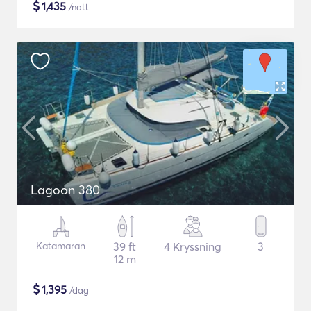
$
1,435
/natt
Lagoon 380
Katamaran
39 ft
4 Kryssning
3
12 m
$
1,395
/dag