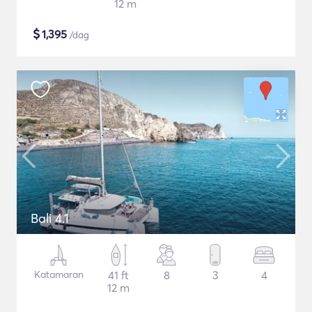
12 m
$
1,395
/dag
Bali 4.1
Katamaran
41 ft
8
3
4
12 m