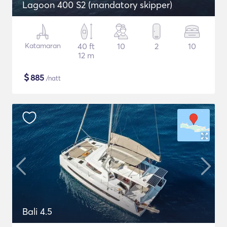
Lagoon 400 S2 (mandatory skipper)
Katamaran
40 ft
10
2
10
12 m
$
885
/natt
Bali 4.5