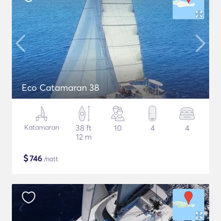
Eco Catamaran 38
Katamaran
38 ft
10
4
4
12 m
$
746
/natt