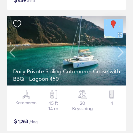
$
459
/natt
Daily Private Sailing Catamaran Cruise with
BBQ - Lagoon 450
Katamaran
45 ft
20
4
14 m
Kryssning
$
1,263
/dag