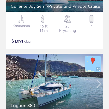
Caliente Joy Semi-Private and Private Cruise
Katamaran
45 ft
25
4
14 m
Kryssning
$
1,091
/dag
Lagoon 380