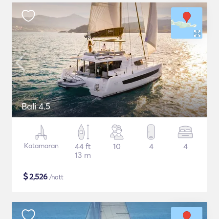
Bali 4.5
Katamaran
44 ft
10
4
4
13 m
$
2,526
/natt