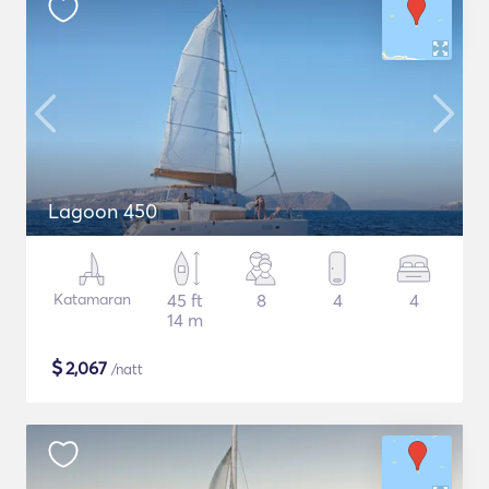
Lagoon 450
Katamaran
45 ft
8
4
4
14 m
$
2,067
/natt