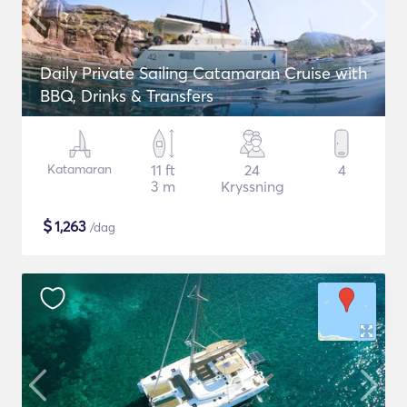
Daily Private Sailing Catamaran Cruise with
BBQ, Drinks & Transfers
Katamaran
11 ft
24
4
3 m
Kryssning
$
1,263
/dag