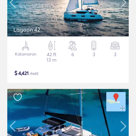
Lagoon 42
Katamaran
42 ft
6
3
3
13 m
$
4,421
/natt