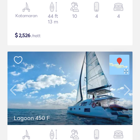
Katamaran
44 ft
10
4
4
13 m
$
2,526
/natt
Lagoon 450 F