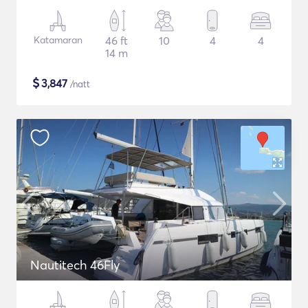
Katamaran
46 ft
10
4
4
14 m
$
3,847
/natt
Nautitech 46Fly