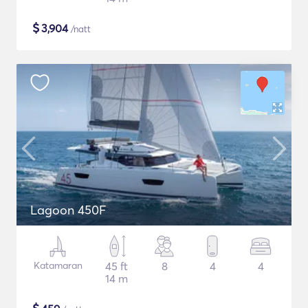
$
3,904
/natt
Lagoon 450F
Katamaran
45 ft
8
4
4
14 m