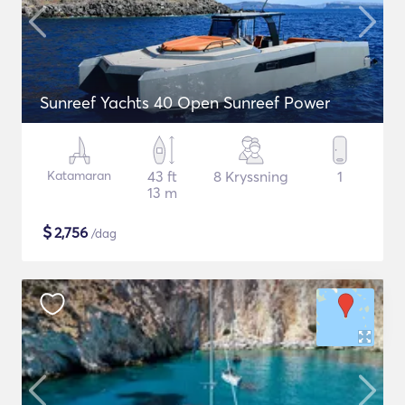
Sunreef Yachts 40 Open Sunreef Power
Katamaran
43 ft
8 Kryssning
1
13 m
$
2,756
/dag