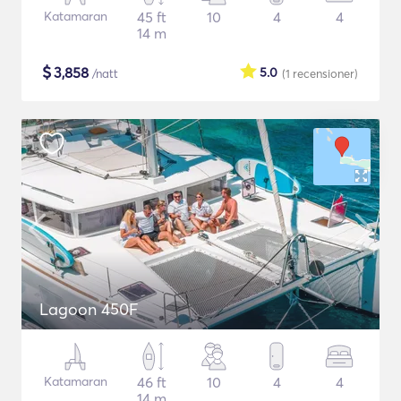
Katamaran
45 ft
10
4
4
14 m
$
3,858
5.0
/natt
(1
recensioner
)
Lagoon 450F
Katamaran
46 ft
10
4
4
14 m