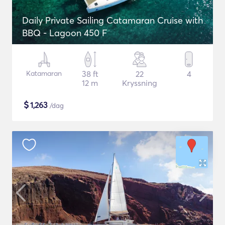
Daily Private Sailing Catamaran Cruise with
BBQ - Lagoon 450 F
Katamaran
38 ft
22
4
12 m
Kryssning
$
1,263
/dag