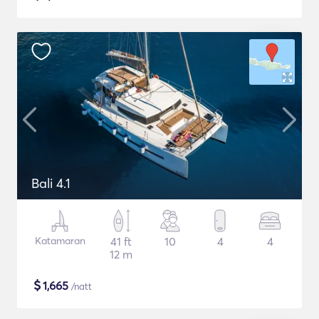
Bali 4.1
Katamaran
41 ft
10
4
4
12 m
$
1,665
/natt