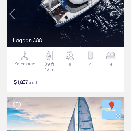
Lagoon 380
Katamaran
39 ft
8
4
4
12 m
$
1,837
/natt