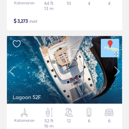
Katamaran
44 ft
10
4
4
13 m
$
3,273
/natt
Lagoon 52F
Katamaran
52 ft
12
6
6
16 m