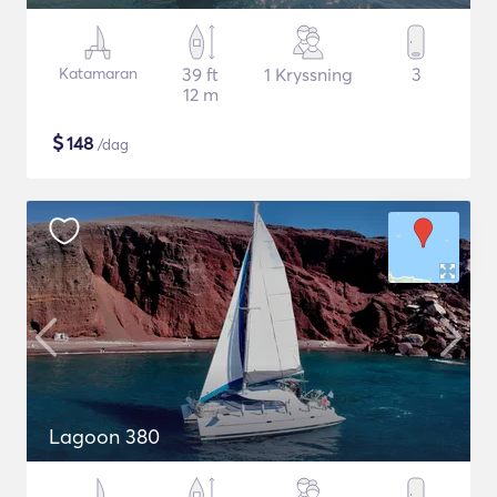
Katamaran
39 ft
1 Kryssning
3
12 m
$
148
/dag
Lagoon 380