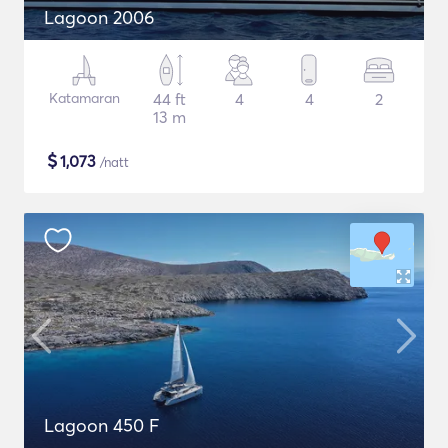
Lagoon 2006
Katamaran
44 ft
4
4
2
13 m
$
1,073
/natt
Lagoon 450 F