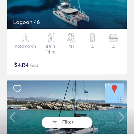
Lagoon 46
Katamaran
46 ft
10
4
4
14 m
$
4,134
/natt
Filter