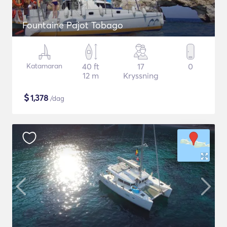
Fountaine Pajot Tobago
Katamaran
40 ft
17
0
12 m
Kryssning
$
1,378
/dag