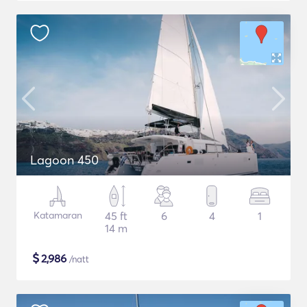
Lagoon 450
Katamaran
45 ft
6
4
1
14 m
$
2,986
/natt