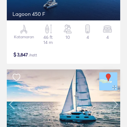
Lagoon 450 F
Katamaran
46 ft
10
4
4
14 m
$
3,847
/natt