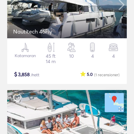
Nautitech 46Fly
Katamaran
45 ft
10
4
4
14 m
$
3,858
5.0
/natt
(1
recensioner
)