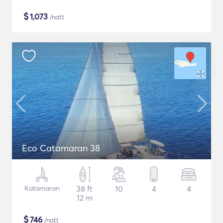
$
1,073
/natt
Eco Catamaran 38
Katamaran
38 ft
10
4
4
12 m
$
746
/natt