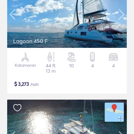
Lagoon 450 F
Katamaran
44 ft
10
4
4
13 m
$
3,273
/natt