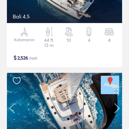
Bali 4.5
Katamaran
44 ft
10
4
4
13 m
$
2,526
/natt