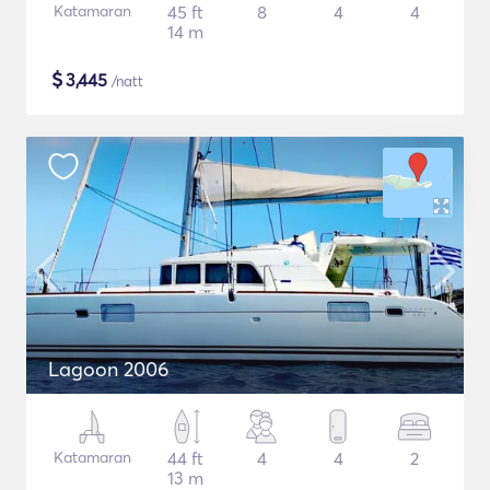
Katamaran
45 ft
8
4
4
14 m
$
3,445
/natt
Lagoon 2006
Katamaran
44 ft
4
4
2
13 m