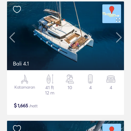
Bali 4.1
Katamaran
41 ft
10
4
4
12 m
$
1,665
/natt