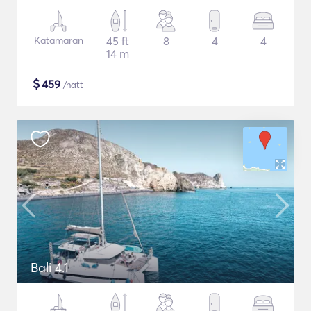
Katamaran
45 ft
8
4
4
14 m
$
459
/natt
Bali 4.1