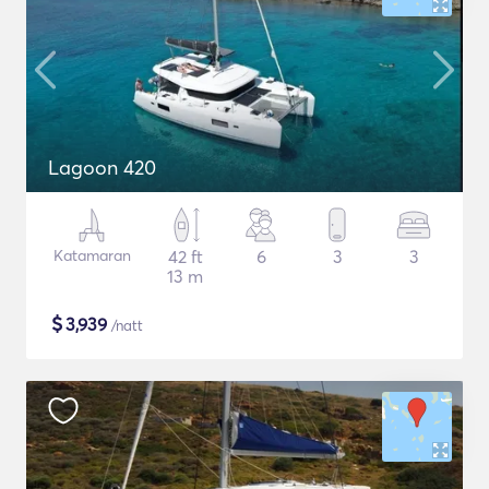
Lagoon 420
Katamaran
42 ft
6
3
3
13 m
$
3,939
/natt