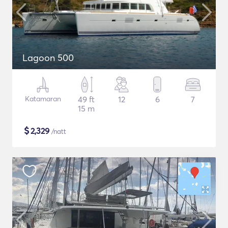
Lagoon 500
Katamaran
49 ft
12
6
7
15 m
$
2,329
/natt