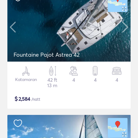
Fountaine Pajot Astrea 42
Katamaran
42 ft
4
4
4
13 m
$
2,584
/natt