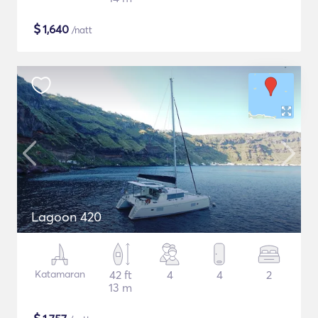
$
1,640
/natt
Lagoon 420
Katamaran
42 ft
4
4
2
13 m