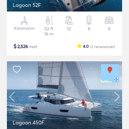
Lagoon 52F
Katamaran
52 ft
12
6
6
16 m
$
2,526
4.0
/natt
(2
recensioner
)
Lagoon 450F