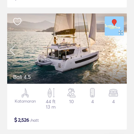
Bali 4.5
Katamaran
44 ft
10
4
4
13 m
$
2,526
/natt