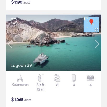
$
1,190
/natt
Lagoon 39
Katamaran
39 ft
8
4
4
12 m
$
1,065
/natt