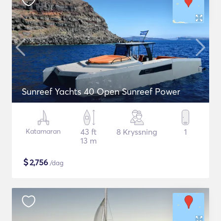
Sunreef Yachts 40 Open Sunreef Power
Katamaran
43 ft
8 Kryssning
1
13 m
$
2,756
/dag