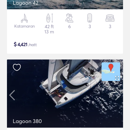
Lagoon 42
Katamaran
42 ft
6
3
3
13 m
$
4,421
/natt
Lagoon 380