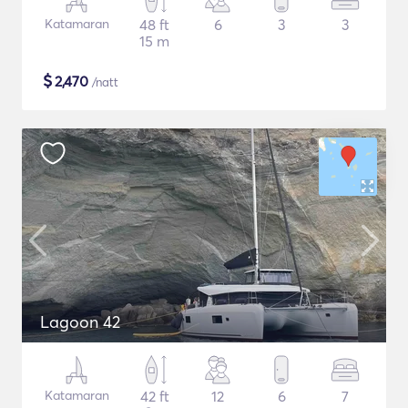
Katamaran
48 ft
6
3
3
15 m
$
2,470
/natt
Lagoon 42
Katamaran
42 ft
12
6
7