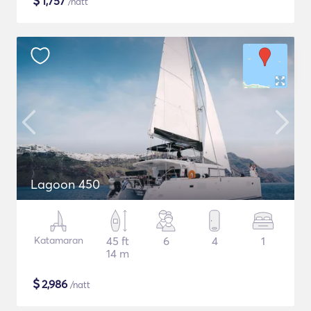
$
1,757
/natt
Lagoon 450
Katamaran
45 ft
6
4
1
14 m
$
2,986
/natt