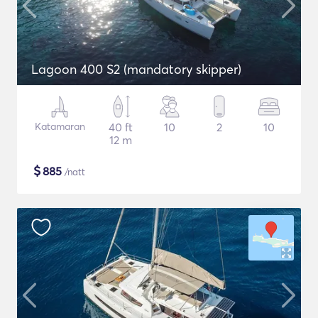
Lagoon 400 S2 (mandatory skipper)
Katamaran
40 ft
10
2
10
12 m
$
885
/natt