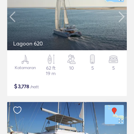
Lagoon 620
Katamaran
62 ft
10
5
5
19 m
$
3,778
/natt