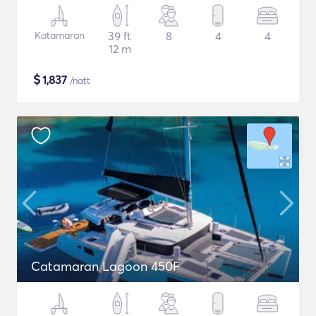
Katamaran
39 ft
8
4
4
12 m
$
1,837
/natt
Catamaran Lagoon 450F