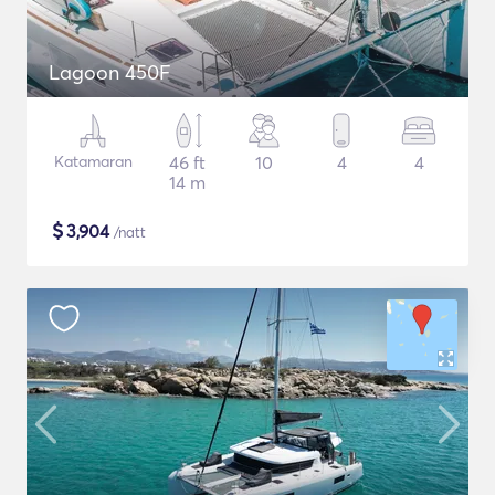
Lagoon 450F
Katamaran
46 ft
10
4
4
14 m
$
3,904
/natt