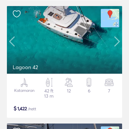
Lagoon 42
Katamaran
42 ft
12
6
7
13 m
$
1,422
/natt