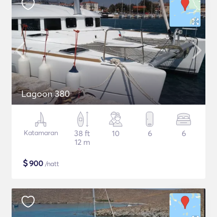
Lagoon 380
Katamaran
38 ft
10
6
6
12 m
$
900
/natt