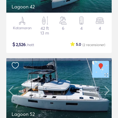
Lagoon 42
Katamaran
42 ft
6
4
4
13 m
$
2,526
5.0
/natt
(2
recensioner
)
Lagoon 52