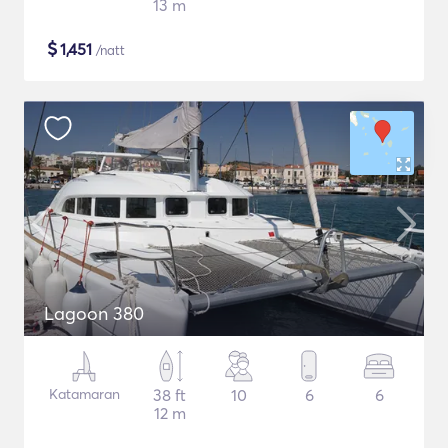
13 m
$
1,451
/natt
Lagoon 380
Katamaran
38 ft
10
6
6
12 m