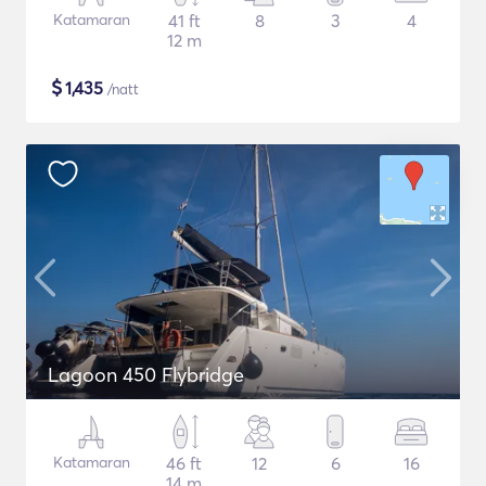
Katamaran
41 ft
8
3
4
12 m
$
1,435
/natt
Lagoon 450 Flybridge
Katamaran
46 ft
12
6
16
14 m