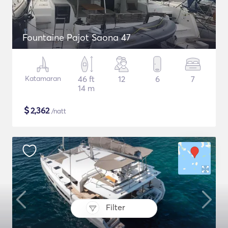
Fountaine Pajot Saona 47
Katamaran
46 ft
12
6
7
14 m
$
2,362
/natt
Filter