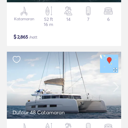
Katamaran
52 ft
14
7
6
16 m
$
2,865
/natt
Dufour 48 Catamaran