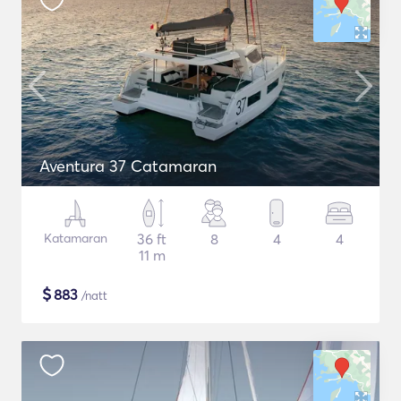
Aventura 37 Catamaran
Katamaran
36 ft
8
4
4
11 m
$
883
/natt