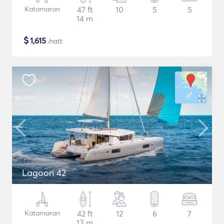
Katamaran
47 ft
10
5
5
14 m
$
1,615
/natt
Lagoon 42
Katamaran
42 ft
12
6
7
13 m