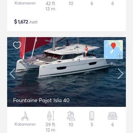
Katamaran
42 ft
10
6
6
13 m
$
1,672
/natt
Fountaine Pajot Isla 40
Katamaran
39 ft
10
5
6
12 m