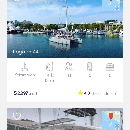
Lagoon 440
Katamaran
44 ft
8
6
6
13 m
$
2,297
4.0
/natt
(1
recensioner
)