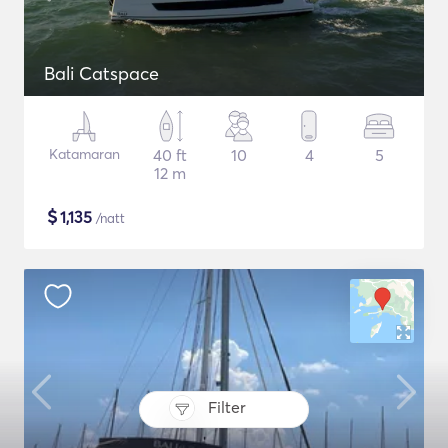
Bali Catspace
Katamaran
40 ft
10
4
5
12 m
$
1,135
/natt
Filter