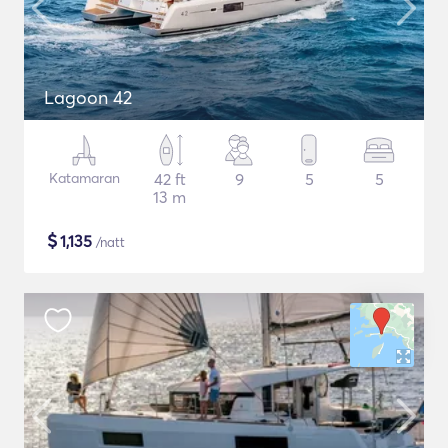
Lagoon 42
Katamaran
42 ft
9
5
5
13 m
$
1,135
/natt