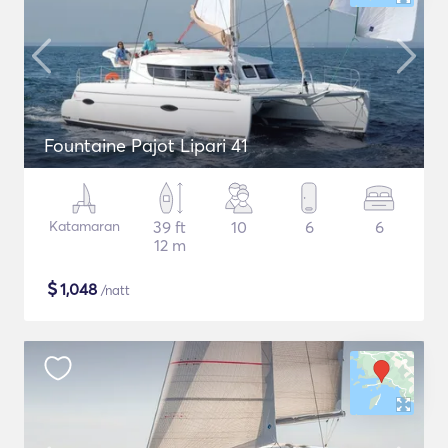
Fountaine Pajot Lipari 41
Katamaran
39 ft
10
6
6
12 m
$
1,048
/natt