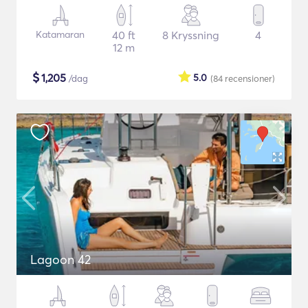
Katamaran
40 ft
8 Kryssning
4
12 m
$
1,205
5.0
/dag
(84
recensioner
)
Lagoon 42