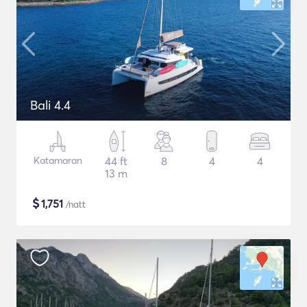
Bali 4.4
Katamaran
44 ft
8
4
4
13 m
$
1,751
/natt