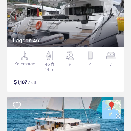
Lagoon 46
Katamaran
46 ft
9
4
7
14 m
$
1,107
/natt