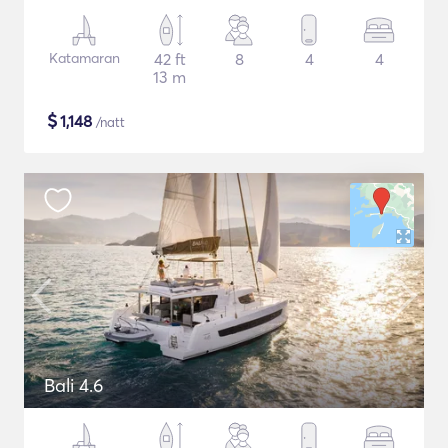
Katamaran
42 ft
8
4
4
13 m
$
1,148
/natt
Bali 4.6