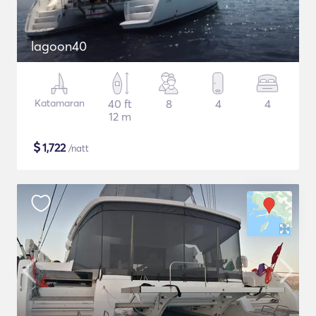
lagoon40
Katamaran
40 ft
8
4
4
12 m
$
1,722
/natt