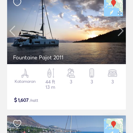
Fountaine Pajot 2011
Katamaran
44 ft
3
3
3
13 m
$
1,607
/natt