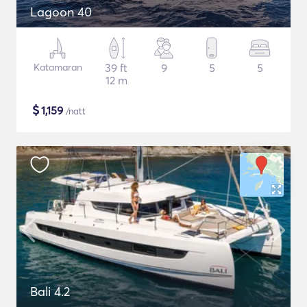
Lagoon 40
Katamaran
39 ft
9
5
5
12 m
$
1,159
/natt
Bali 4.2