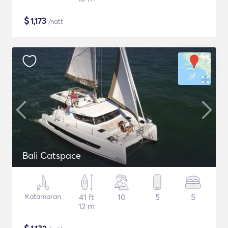
$
1,173
/natt
Bali Catspace
Katamaran
41 ft
10
5
5
12 m