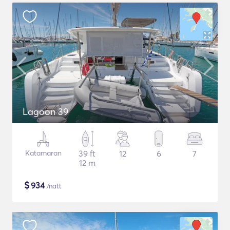
Lagoon 39
Katamaran
39 ft
12
6
7
12 m
$
934
/natt