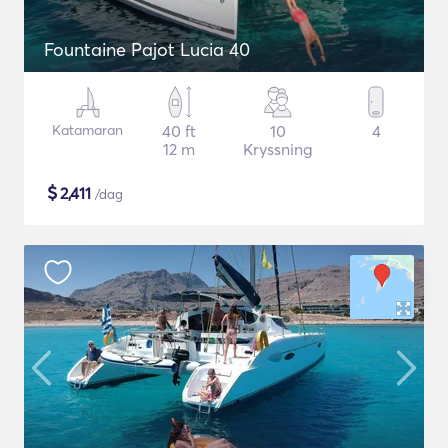
Fountaine Pajot Lucia 40
Katamaran
40 ft
10
4
12 m
Kryssning
$
2,411
/dag