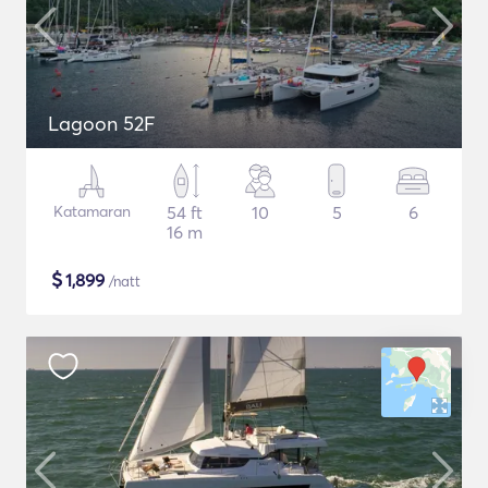
Lagoon 52F
Katamaran
54 ft
10
5
6
16 m
$
1,899
/natt