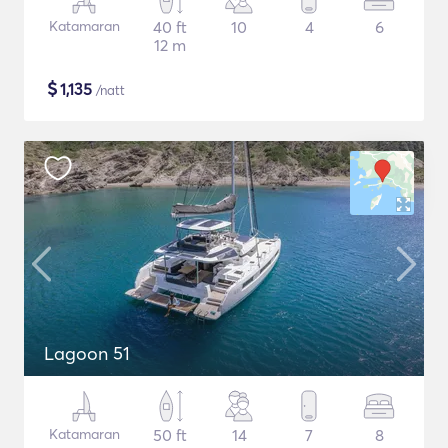
Katamaran
40 ft
10
4
6
12 m
$
1,135
/natt
Lagoon 51
Katamaran
50 ft
14
7
8