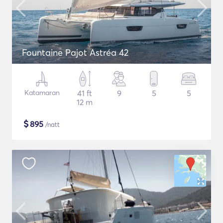
Fountaine Pajot Astréa 42
Katamaran
41 ft
9
5
5
12 m
$
895
/natt