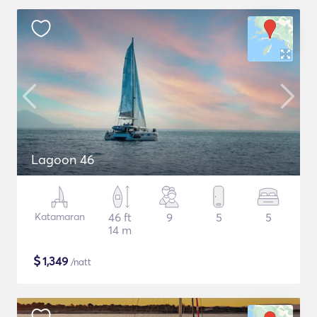
Lagoon 46
Katamaran
46 ft
9
5
5
14 m
$
1,349
/natt