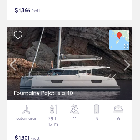
$
1,366
/natt
Fountaine Pajot Isla 40
Katamaran
39 ft
11
5
6
12 m
$
1,301
/natt