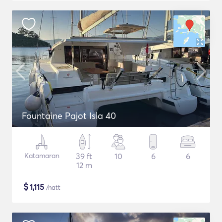
Fountaine Pajot Isla 40
Katamaran
39 ft
10
6
6
12 m
$
1,115
/natt