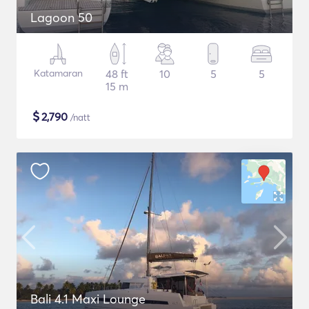
Lagoon 50
Katamaran
48 ft
10
5
5
15 m
$
2,790
/natt
Bali 4.1 Maxi Lounge