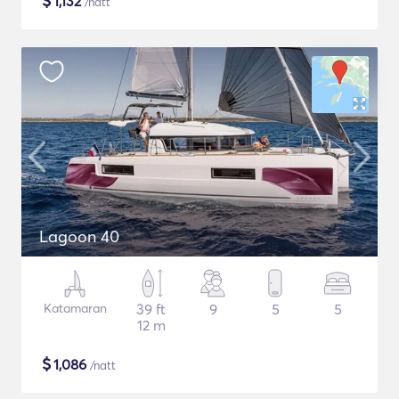
$
1,132
/natt
Lagoon 40
Katamaran
39 ft
9
5
5
12 m
$
1,086
/natt