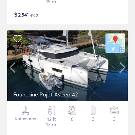
15 m
$
2,541
/natt
Fountaine Pajot Astrea 42
Katamaran
42 ft
6
3
3
13 m