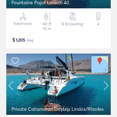
Fountaine Pajot Lavezzi 40
Katamaran
40 ft
8 Kryssning
4
12 m
$
1,205
/dag
Private Catamaran Daytrip Lindos/Rhodes