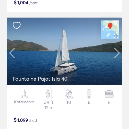
$
1,004
/natt
Fountaine Pajot Isla 40
Katamaran
39 ft
10
6
6
12 m
$
1,099
/natt