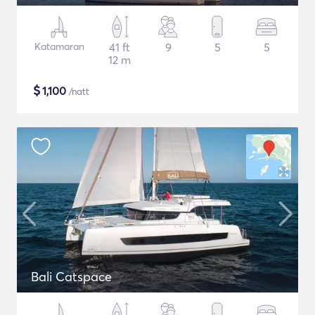
Katamaran
41 ft
9
5
5
12 m
$
1,100
/natt
Bali Catspace