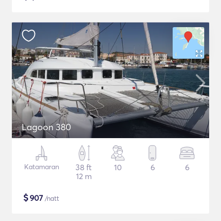
Lagoon 380
Katamaran
38 ft
10
6
6
12 m
$
907
/natt