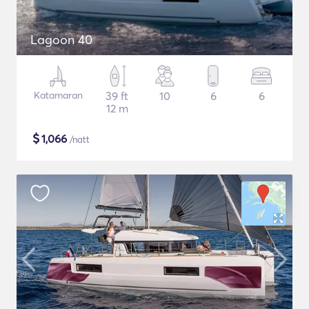
Lagoon 40
Katamaran
39 ft
10
6
6
12 m
$
1,066
/natt