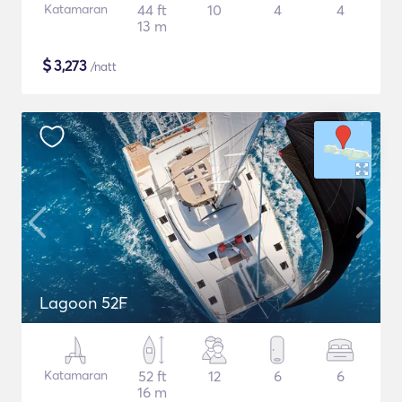
Katamaran
44 ft
10
4
4
13 m
$
3,273
/natt
Lagoon 52F
Katamaran
52 ft
12
6
6
16 m