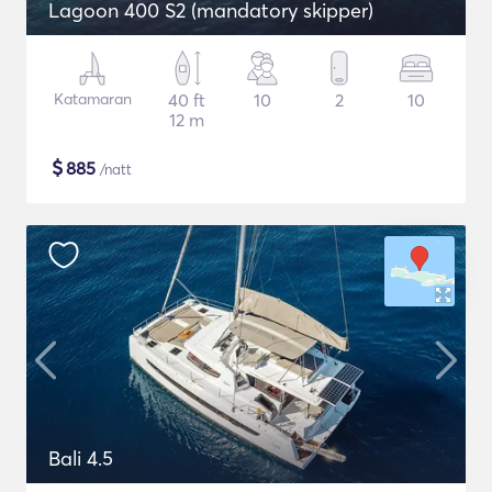
Lagoon 400 S2 (mandatory skipper)
Katamaran
40 ft
10
2
10
12 m
$
885
/natt
Bali 4.5