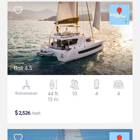
Bali 4.5
Katamaran
44 ft
10
4
4
13 m
$
2,526
/natt