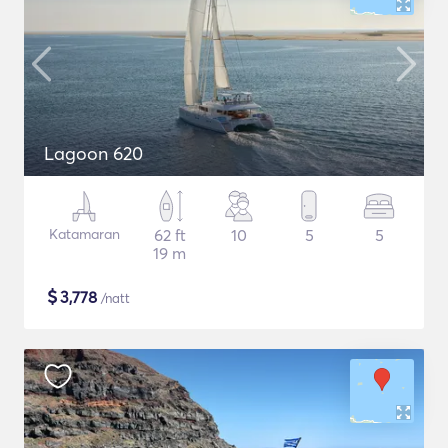
Lagoon 620
Katamaran
62 ft
10
5
5
19 m
$
3,778
/natt