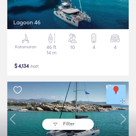
Lagoon 46
Katamaran
46 ft
10
4
4
14 m
$
4,134
/natt
Filter