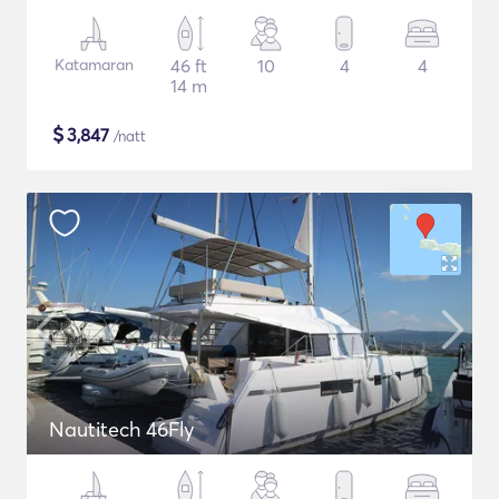
Katamaran
46 ft
10
4
4
14 m
$
3,847
/natt
Nautitech 46Fly