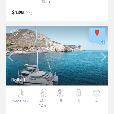
12 m
$
1,395
/dag
Bali 4.1
Katamaran
41 ft
8
3
4
12 m