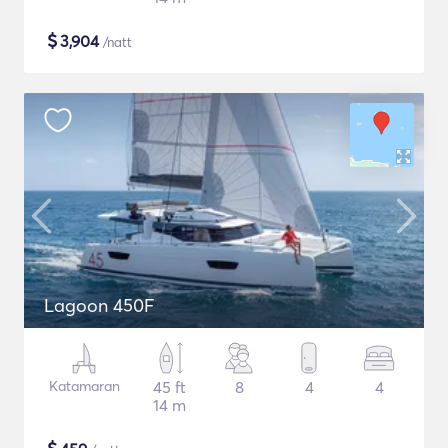
$
3,904
/natt
Lagoon 450F
Katamaran
45 ft
8
4
4
14 m