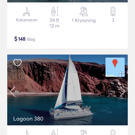
Katamaran
39 ft
1 Kryssning
3
12 m
$
148
/dag
Lagoon 380