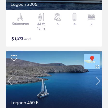
Lagoon 2006
Katamaran
44 ft
4
4
2
13 m
$
1,073
/natt
Lagoon 450 F