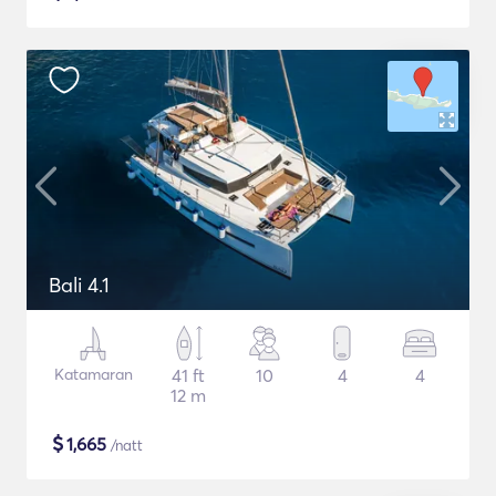
Bali 4.1
Katamaran
41 ft
10
4
4
12 m
$
1,665
/natt