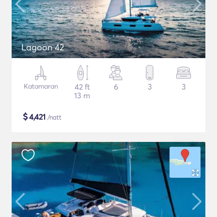
Lagoon 42
Katamaran
42 ft
6
3
3
13 m
$
4,421
/natt