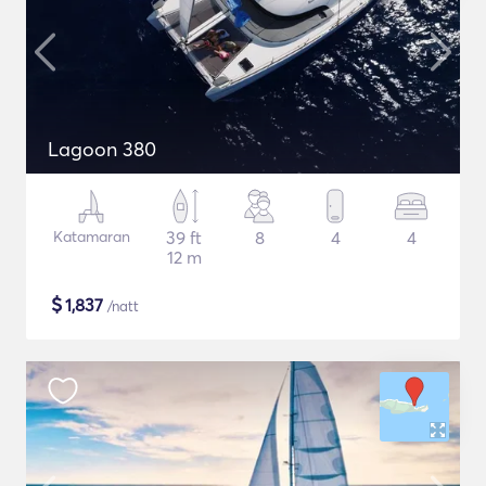
Lagoon 380
Katamaran
39 ft
8
4
4
12 m
$
1,837
/natt