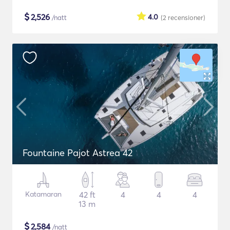
$
2,526
4.0
/natt
(2
recensioner
)
Fountaine Pajot Astrea 42
Katamaran
42 ft
4
4
4
13 m
$
2,584
/natt