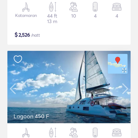
Katamaran
44 ft
10
4
4
13 m
$
2,526
/natt
Lagoon 450 F