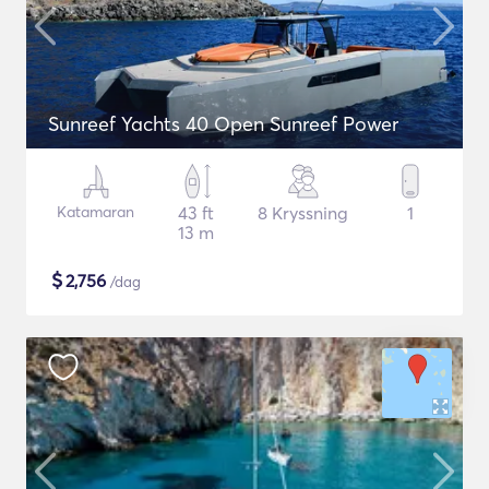
Sunreef Yachts 40 Open Sunreef Power
Katamaran
43 ft
8 Kryssning
1
13 m
$
2,756
/dag