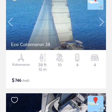
Eco Catamaran 38
Katamaran
38 ft
10
4
4
12 m
$
746
/natt