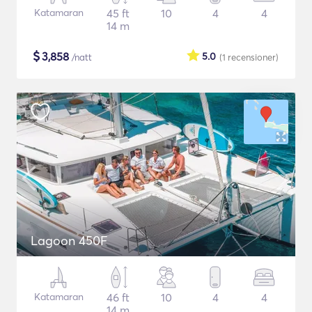
Katamaran
45 ft
10
4
4
14 m
$
3,858
5.0
/natt
(1
recensioner
)
Lagoon 450F
Katamaran
46 ft
10
4
4
14 m