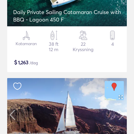
Daily Private Sailing Catamaran Cruise with
BBQ - Lagoon 450 F
Katamaran
38 ft
22
4
12 m
Kryssning
$
1,263
/dag