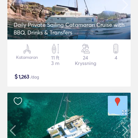
Daily Private Sailing Catamaran Cruise with
BBQ, Drinks & Transfers
Katamaran
11 ft
24
4
3 m
Kryssning
$
1,263
/dag