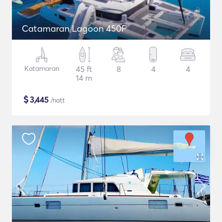
Catamaran Lagoon 450F
Katamaran
45 ft
8
4
4
14 m
$
3,445
/natt