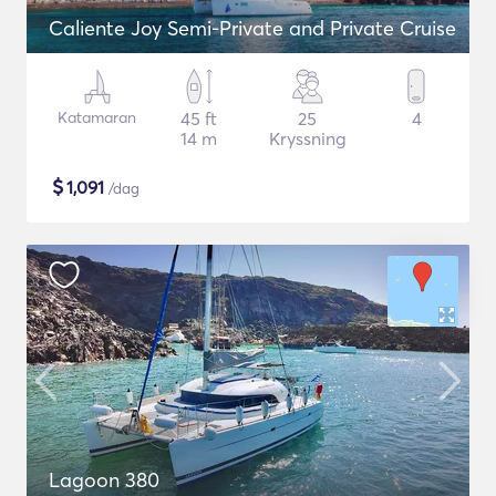
Caliente Joy Semi-Private and Private Cruise
Katamaran
45 ft
25
4
14 m
Kryssning
$
1,091
/dag
Lagoon 380