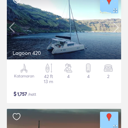
Lagoon 420
Katamaran
42 ft
4
4
2
13 m
$
1,757
/natt