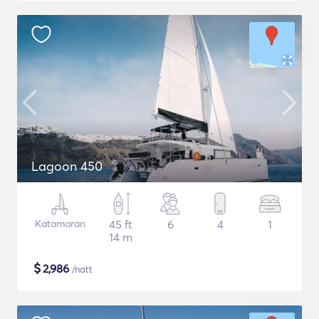
Lagoon 450
Katamaran
45 ft
6
4
1
14 m
$
2,986
/natt