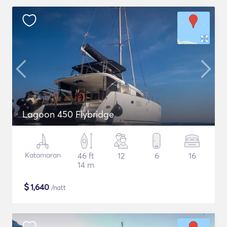
Lagoon 450 Flybridge
Katamaran
46 ft
12
6
16
14 m
$
1,640
/natt