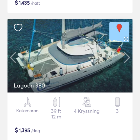
$
1,435
/natt
Lagoon 380
Katamaran
39 ft
4 Kryssning
3
12 m
$
1,395
/dag