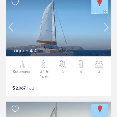
Lagoon 450
Katamaran
45 ft
8
4
4
14 m
$
2,067
/natt