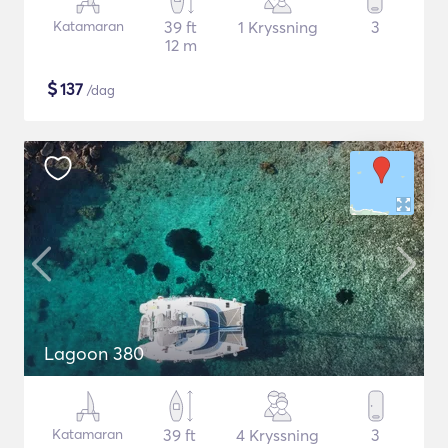
Katamaran
39 ft
1 Kryssning
3
12 m
$
137
/dag
Lagoon 380
Katamaran
39 ft
4 Kryssning
3