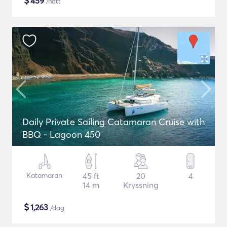
$
459
/natt
Daily Private Sailing Catamaran Cruise with
BBQ - Lagoon 450
Katamaran
45 ft
20
4
14 m
Kryssning
$
1,263
/dag