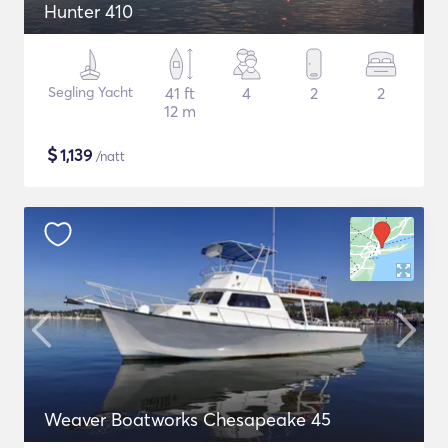
Hunter 410
Segling Yacht
41 ft
4
2
2
12 m
$
1,139
/natt
Weaver Boatworks Chesapeake 45