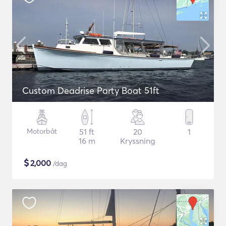
Custom Deadrise Party Boat 51ft
Motorbåt
51 ft
20
1
16 m
Kryssning
$
2,000
/dag