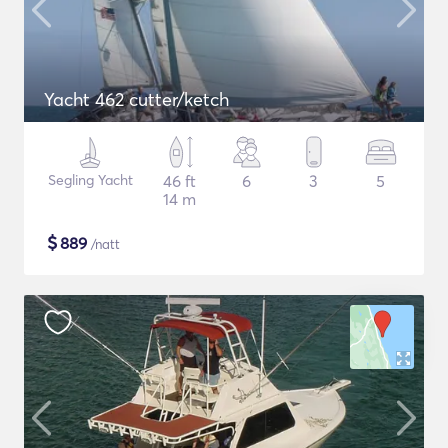
Yacht 462 cutter/ketch
Segling Yacht
46 ft
6
3
5
14 m
$
889
/natt