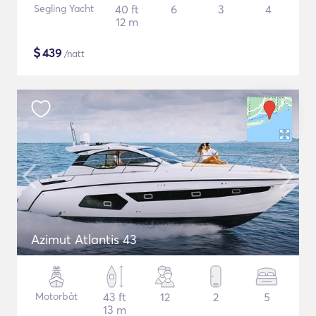
Segling Yacht
40 ft
6
3
4
12 m
$
439
/natt
Azimut Atlantis 43
Motorbåt
43 ft
12
2
5
13 m