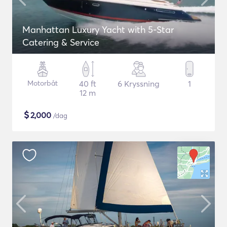
Manhattan Luxury Yacht with 5-Star
Catering & Service
Motorbåt
40 ft
6 Kryssning
1
12 m
$
2,000
/dag