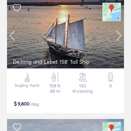
DeJong and Lebet 158' Tall Ship
Segling Yacht
158 ft
150
0
48 m
Kryssning
$
9,800
/dag