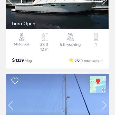
Tiara Open
Motorbåt
38 ft
6 Kryssning
1
12 m
$
1,139
5.0
/dag
(1
recensioner
)