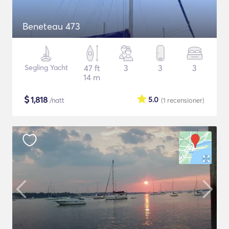
Beneteau 473
Segling Yacht
47 ft
3
3
3
14 m
$
1,818
5.0
/natt
(1
recensioner
)