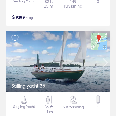
Segling Yacht
82 ft
149
0
25 m
Kryssning
$
9,199
/dag
Sailing yacht 35
Segling Yacht
35 ft
6 Kryssning
1
11 m