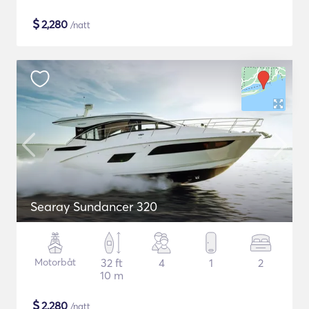
$
2,280
/natt
Searay Sundancer 320
Motorbåt
32 ft
4
1
2
10 m
$
2,280
/natt