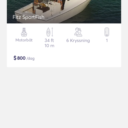
Fitz SportFish
Motorbåt
34 ft
6 Kryssning
1
10 m
$
800
/dag