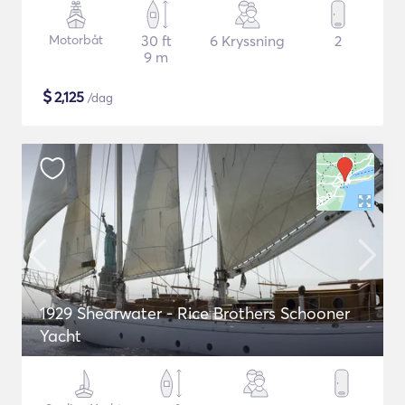
Motorbåt
30 ft
6 Kryssning
2
9 m
$
2,125
/dag
1929 Shearwater - Rice Brothers Schooner
Yacht