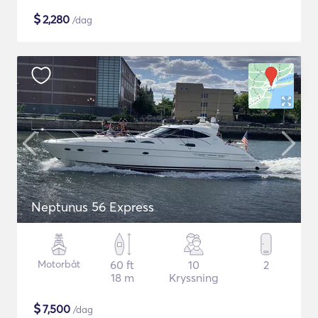
$
2,280
/dag
Neptunus 56 Express
Motorbåt
60 ft
10
2
18 m
Kryssning
$
7,500
/dag