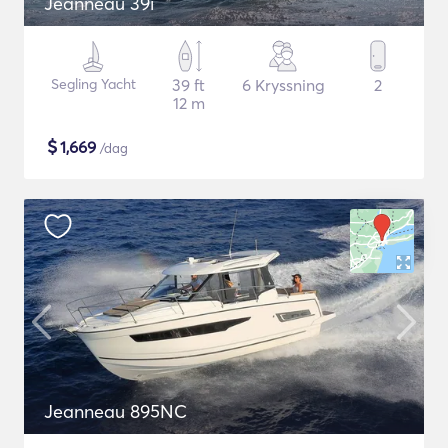
Jeanneau 39i
Segling Yacht
39 ft
6 Kryssning
2
12 m
$
1,669
/dag
Jeanneau 895NC