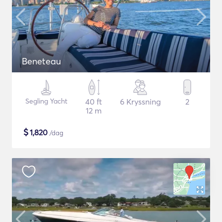
Beneteau
Segling Yacht
40 ft
6 Kryssning
2
12 m
$
1,820
/dag