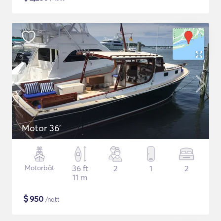
Motor 36'
Motorbåt
36 ft
2
1
2
11 m
$
950
/natt