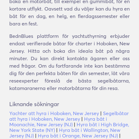
boka en motorbåt, till exempel en gummibåt, för en
kortare utflykt. Oavsett vad du väljer kan du hyra en
båt för en dag, en helg, en flerdagssemester eller
bara en fest.
BednBlues plattform för yachtuthyrning erbjuder
endast verifierade båtar för charter i Hoboken, New
Jersey. Hitta och boka din ideala båt på några
minuter. Du kan direkt kontakta ägaren eller oss
med frågor. Om du fortfarande inte kan bestämma
dig för den perfekta båten för din semester, låt våra
reseexperter föreslå de bästa segelbåtarna,
katamaranerna eller motorbåtarna för din resa.
Liknande sökningar
Yachter att hyra i Hoboken, New Jersey
|
Segelbåtar
att hyra i Hoboken, New Jersey
|
Hyra båt i
Moonachie, New Jersey (NJ)
|
Hyra båt i High Bridge,
New York State (NY)
|
Hyra båt i Wallington, New
Jersey (NJ)
|
Hyra båt i Orange, New Jersey (NJ)
|