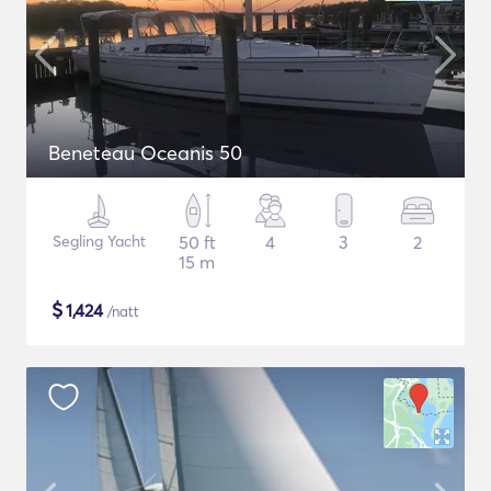
Beneteau Oceanis 50
Segling Yacht
50 ft
4
3
2
15 m
$
1,424
/natt