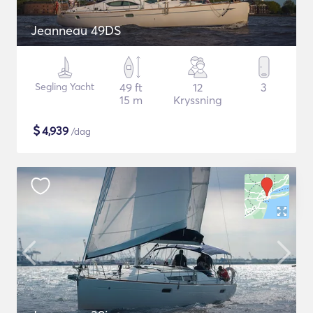
Jeanneau 49DS
Segling Yacht
49 ft
12
3
15 m
Kryssning
$
4,939
/dag