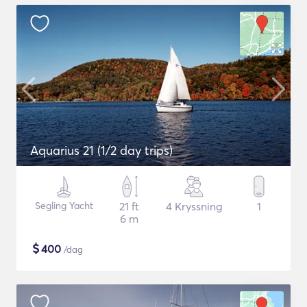
Aquarius 21 (1/2 day trips)
Segling Yacht
21 ft
4 Kryssning
1
6 m
$
400
/dag