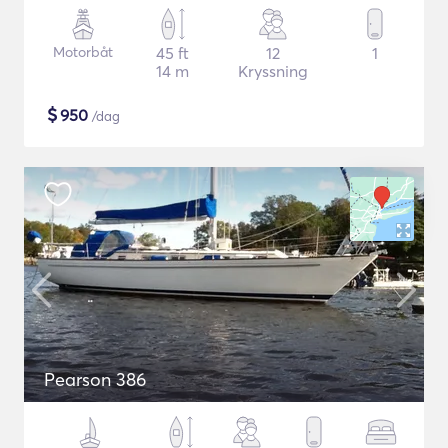
Motorbåt
45 ft
12
1
14 m
Kryssning
$
950
/dag
Pearson 386