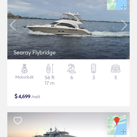
Searay Flybridge
Motorbåt
56 ft
6
3
5
17 m
$
4,699
/natt