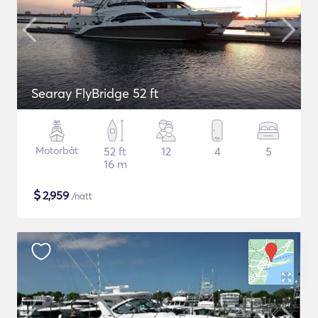
Searay FlyBridge 52 ft
Motorbåt
52 ft
12
4
5
16 m
$
2,959
/natt