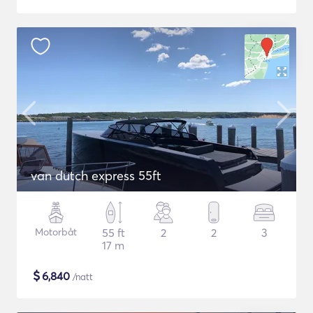
van dutch express 55ft
Motorbåt
55 ft
2
2
3
17 m
$
6,840
/natt