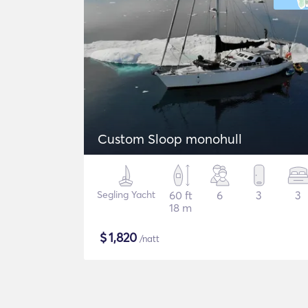
Custom Sloop monohull
Segling Yacht
60 ft
6
3
3
18 m
$
1,820
/natt