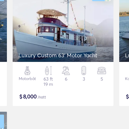
Luxury Custom 63' Motor Yacht
L
Motorbåt
63 ft
6
3
5
K
19 m
$
8,000
/natt