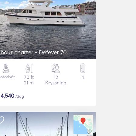
 hour charter - Defever 70
otorbåt
70 ft
12
4
21 m
Kryssning
$
4,540
/dag