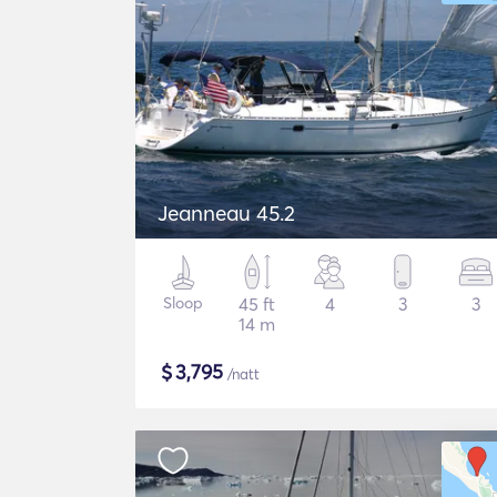
Jeanneau 45.2
Sloop
45 ft
4
3
3
14 m
$
3,795
/natt