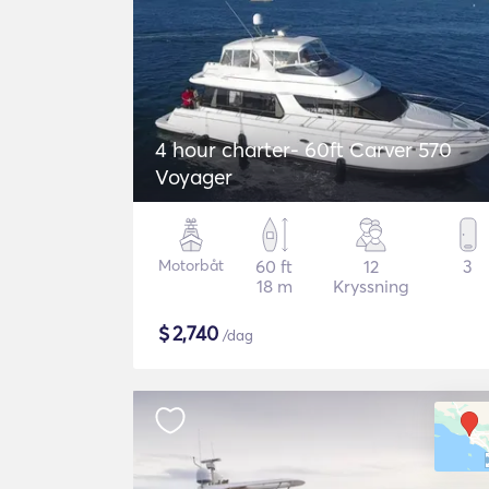
4 hour charter- 60ft Carver 570
Voyager
Motorbåt
60 ft
12
3
18 m
Kryssning
$
2,740
/dag