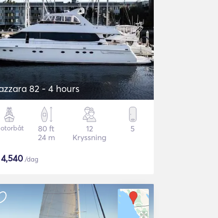
azzara 82 - 4 hours
otorbåt
80 ft
12
5
24 m
Kryssning
$
4,540
/dag