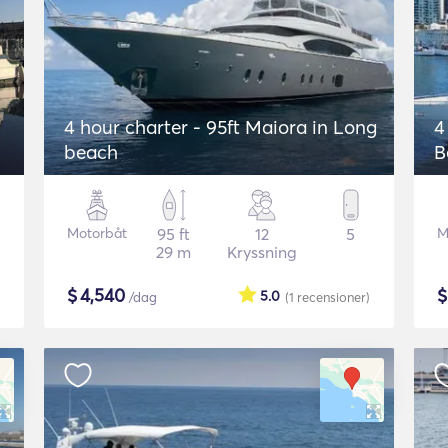
4 hour charter - 95ft Maiora in Long
4
beach
B
Motorbåt
95 ft
12
5
M
29 m
Kryssning
$
4,540
5.0
/dag
(1
recensioner
)