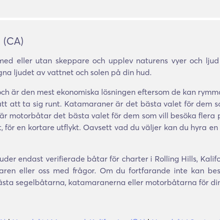
n (CA)
ed eller utan skeppare och upplev naturens vyer och ljud so
gna ljudet av vattnet och solen på din hud.
 och är den mest ekonomiska lösningen eftersom de kan rymm
 sätt att ta sig runt. Katamaraner är det bästa valet för dem s
t, är motorbåtar det bästa valet för dem som vill besöka fle
för en kortare utflykt. Oavsett vad du väljer kan du hyra en
er endast verifierade båtar för charter i Rolling Hills, Kali
aren eller oss med frågor. Om du fortfarande inte kan be
bästa segelbåtarna, katamaranerna eller motorbåtarna för din