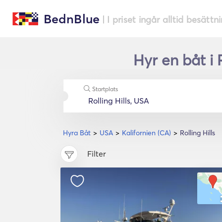
BednBlue
| I priset ingår alltid besättn
Hyr en båt i 
Startplats
Hyra Båt
USA
Kalifornien (CA)
Rolling Hills
Filter