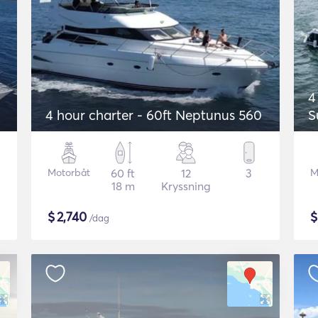
4
4 hour charter - 60ft Neptunus 560
S
Motorbåt
60 ft
12
3
M
18 m
Kryssning
$
2,740
/dag