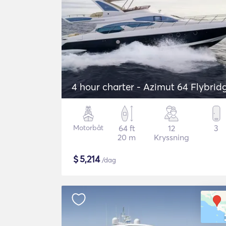
4 hour charter - Azimut 64 Flybrid
Motorbåt
64 ft
12
3
20 m
Kryssning
$
5,214
/dag