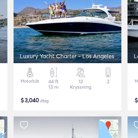
Luxury Yacht Charter - Los Angeles
L
Motorbåt
44 ft
12
2
M
13 m
Kryssning
$
3,040
/dag