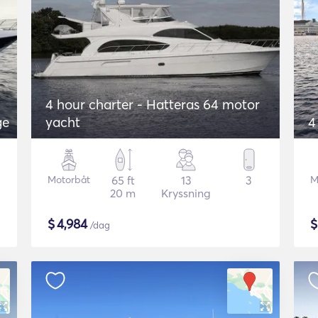
4 hour charter - Hatteras 64 motor
ge
yacht
4
Motorbåt
65 ft
13
3
M
20 m
Kryssning
$
4,984
/dag