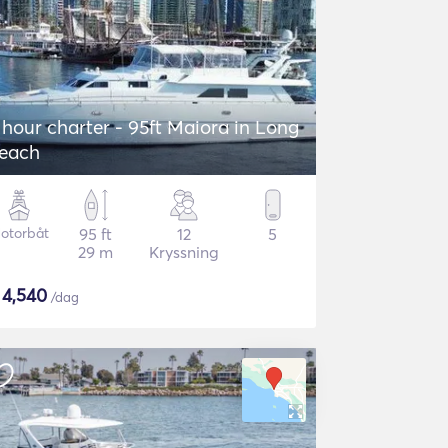
 hour charter - 95ft Maiora in Long
each
otorbåt
95 ft
12
5
29 m
Kryssning
$
4,540
/dag