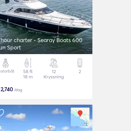
 hour charter - Searay Boats 600
un Sport
otorbåt
58 ft
12
2
18 m
Kryssning
$
2,740
/dag