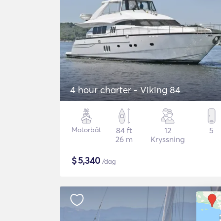
4 hour charter - Viking 84
Motorbåt
84 ft
12
5
26 m
Kryssning
$
5,340
/dag