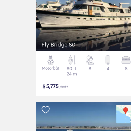
Fly Bridge 80'
Motorbåt
80 ft
8
4
8
24 m
$
5,775
/natt