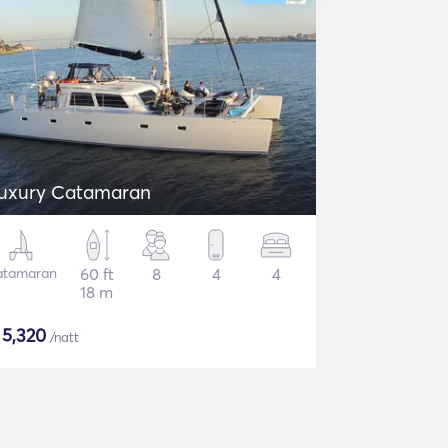
uxury Catamaran
atamaran
60 ft
8
4
4
18 m
$
5,320
/natt