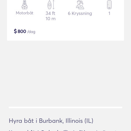
Motorbåt
34 ft
6 Kryssning
1
10 m
$
800
/dag
Hyra båt i Burbank, Illinois (IL)