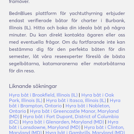
framöver.
BednBlues plattform för yachtuthyrning erbjuder
endast verifierade båtar för charter i Burbank,
Illinois (IL). Hitta och boka din ideala båt på några
minuter. Du kan direkt kontakta ägaren eller oss
med eventuella frågor. Om du fortfarande inte kan
bestämma dig för den perfekta båten för din
semester, låt våra reseexperter föreslå de bästa
segelbåtarna, katamaranerna eller motorbåtarna
för din resa.
Liknande sökningar
Hyra båt i Brookfield, Illinois (IL)
|
Hyra båt i Oak
Park, Illinois (IL)
|
Hyra båt i Itasca, Illinois (IL)
|
Hyra
båt i Brampton, Ontario
|
Hyra båt i Nobleton,
Ontario
|
Hyra båt i Greencastle Manor, Maryland
(MD)
|
Hyra båt i Fort Dupont, District of Columbia
(DC)
|
Hyra båt i Glenarden, Maryland (MD)
|
Hyra
båt i Lansdowne, Maryland (MD)
|
Hyra båt i Clinton,
Maryland (MD)
|
Hyra båt i Gambrills, Maryland (MD)