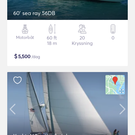
60' sea ray 56DB
Motorbåt
60 ft
20
0
18 m
Kryssning
$
5,500
/dag