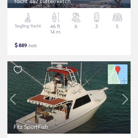
Yacht 462 cutter/ketch
Segling Yacht
46 ft
6
3
5
14 m
$
889
/natt
Fitz SportFish