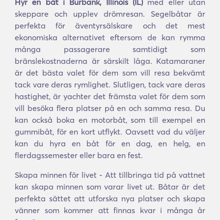
Hyr en båt i Burbank, Illinois (IL)
med eller utan
skeppare och upplev drömresan. Segelbåtar är
perfekta för äventyrsälskare och det mest
ekonomiska alternativet eftersom de kan rymma
många passagerare samtidigt som
bränslekostnaderna är särskilt låga. Katamaraner
är det bästa valet för dem som vill resa bekvämt
tack vare deras rymlighet. Slutligen, tack vare deras
hastighet, är yachter det främsta valet för dem som
vill besöka flera platser på en och samma resa. Du
kan också boka en motorbåt, som till exempel en
gummibåt, för en kort utflykt. Oavsett vad du väljer
kan du hyra en båt för en dag, en helg, en
flerdagssemester eller bara en fest.
Skapa minnen för livet - Att tillbringa tid på vattnet
kan skapa minnen som varar livet ut. Båtar är det
perfekta sättet att utforska nya platser och skapa
vänner som kommer att finnas kvar i många år