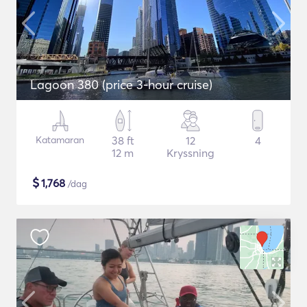
Lagoon 380 (price 3-hour cruise)
Katamaran
38 ft
12
4
12 m
Kryssning
$
1,768
/dag