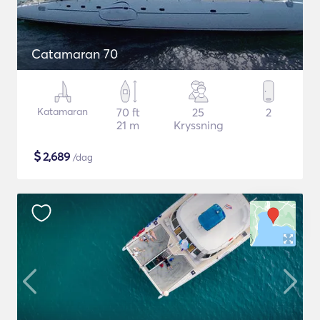
Catamaran 70
Katamaran
70 ft
25
2
21 m
Kryssning
$
2,689
/dag