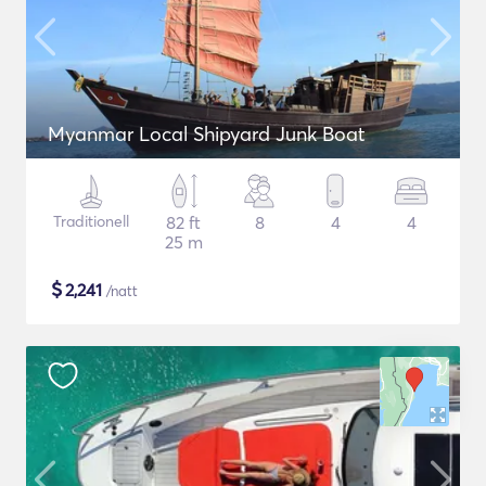
Myanmar Local Shipyard Junk Boat
Traditionell
82 ft
8
4
4
25 m
$
2,241
/natt