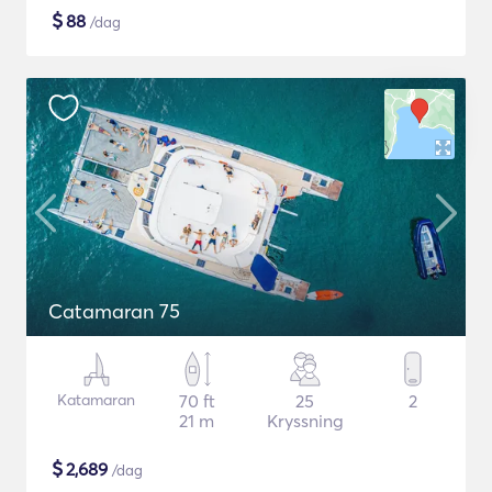
$
88
/dag
Catamaran 75
Katamaran
70 ft
25
2
21 m
Kryssning
$
2,689
/dag