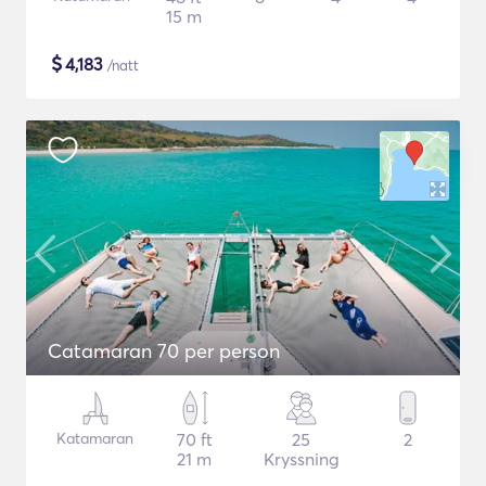
15 m
$
4,183
/natt
Catamaran 70 per person
Katamaran
70 ft
25
2
21 m
Kryssning