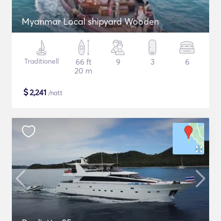
Myanmar Local shipyard Wooden
Traditionell
66 ft
9
3
6
20 m
$
2,241
/natt