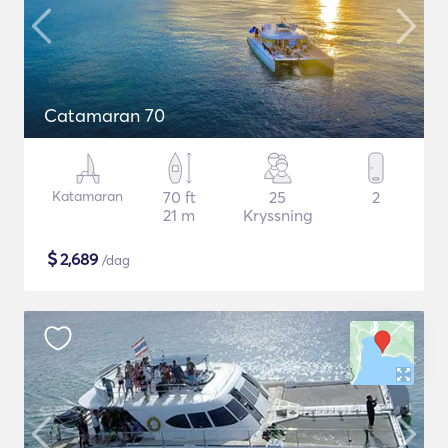
Catamaran 70
Katamaran
70 ft
25
2
21 m
Kryssning
$
2,689
/dag