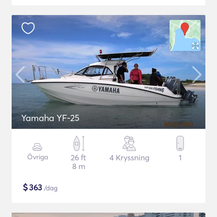
Yamaha YF-25
Övriga
26 ft
4 Kryssning
1
8 m
$
363
/dag