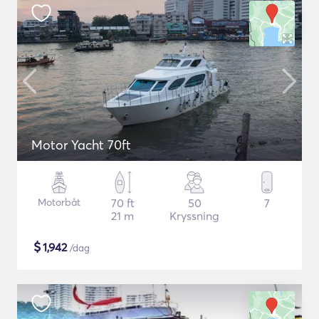
Motor Yacht 70ft
Motorbåt
70 ft
50
7
21 m
Kryssning
$
1,942
/dag