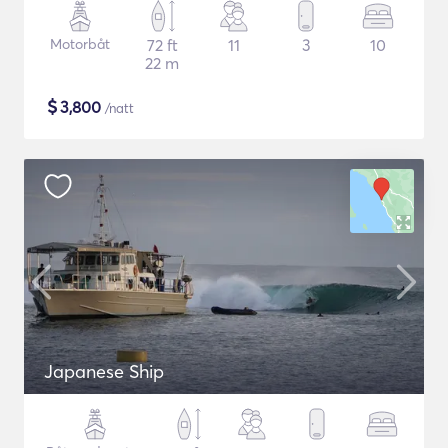
Motorbåt
72 ft
11
3
10
22 m
$
3,800
/natt
Japanese Ship