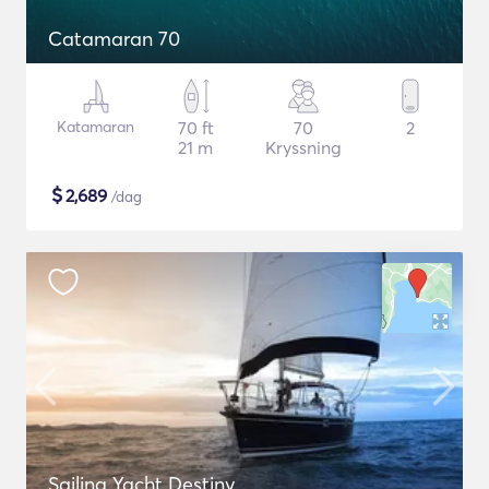
Catamaran 70
Katamaran
70 ft
70
2
21 m
Kryssning
$
2,689
/dag
Sailing Yacht Destiny