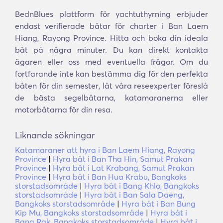
BednBlues plattform för yachtuthyrning erbjuder
endast verifierade båtar för charter i Ban Laem
Hiang, Rayong Province. Hitta och boka din ideala
båt på några minuter. Du kan direkt kontakta
ägaren eller oss med eventuella frågor. Om du
fortfarande inte kan bestämma dig för den perfekta
båten för din semester, låt våra reseexperter föreslå
de bästa segelbåtarna, katamaranerna eller
motorbåtarna för din resa.
Liknande sökningar
Katamaraner att hyra i Ban Laem Hiang, Rayong
Province
|
Hyra båt i Ban Tha Hin, Samut Prakan
Province
|
Hyra båt i Lat Krabang, Samut Prakan
Province
|
Hyra båt i Ban Hua Krabu, Bangkoks
storstadsområde
|
Hyra båt i Bang Khlo, Bangkoks
storstadsområde
|
Hyra båt i Ban Sala Daeng,
Bangkoks storstadsområde
|
Hyra båt i Ban Bung
Kip Mu, Bangkoks storstadsområde
|
Hyra båt i
Bang Rak, Bangkoks storstadsområde
|
Hyra båt i