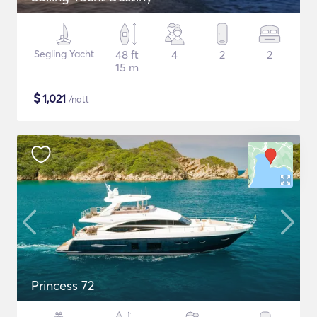
Segling Yacht
48 ft
4
2
2
15 m
$
1,021
/natt
Princess 72