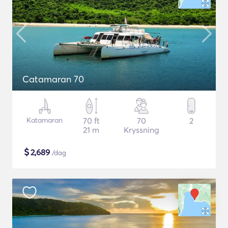
Catamaran 70
Katamaran
70 ft
70
2
21 m
Kryssning
$
2,689
/dag