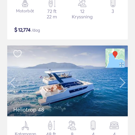
Motorbåt
72 ft
12
3
22 m
Kryssning
$
12,774
/dag
Heliotrop 48
Katamaran
48 ft
8
4
4