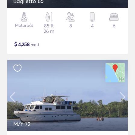
Baglietto 85
Motorbåt
85 ft
8
4
6
26 m
$
4,258
/natt
M/Y 72