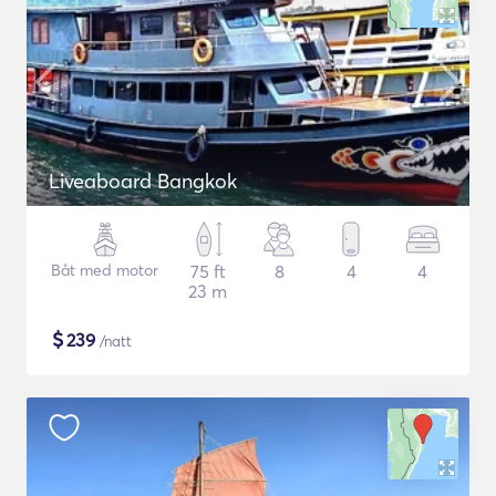
Liveaboard Bangkok
Båt med motor
75 ft
8
4
4
23 m
$
239
/natt