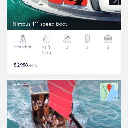
Nimbus T11 speed boat
Motorbåt
41 ft
2
2
2
12 m
$
2,958
/natt