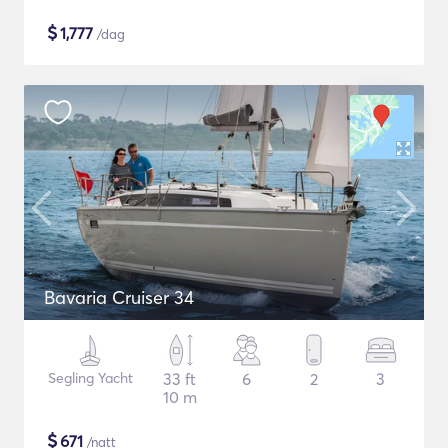
$
1,777
/dag
Bavaria Cruiser 34
Segling Yacht
33 ft
6
2
3
10 m
$
671
/natt