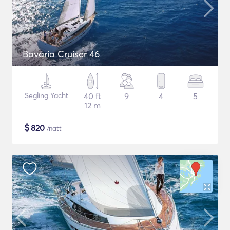
Bavaria Cruiser 46
Segling Yacht
40 ft
9
4
5
12 m
$
820
/natt