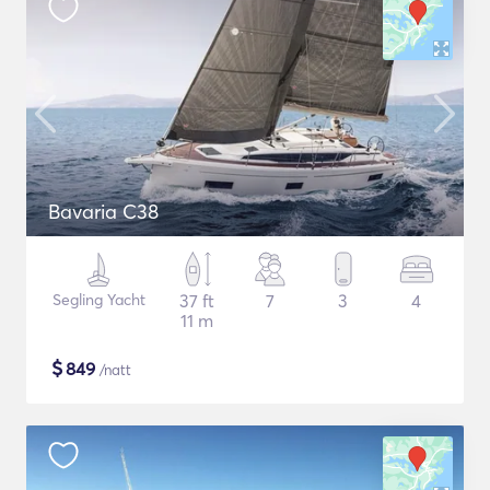
Bavaria C38
Segling Yacht
37 ft
7
3
4
11 m
$
849
/natt