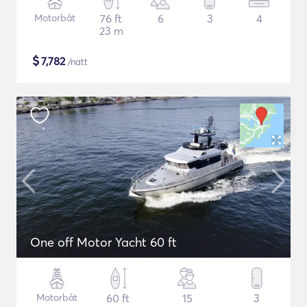
Motorbåt
76 ft
6
3
4
23 m
$
7,782
/natt
One off Motor Yacht 60 ft
Motorbåt
60 ft
15
3