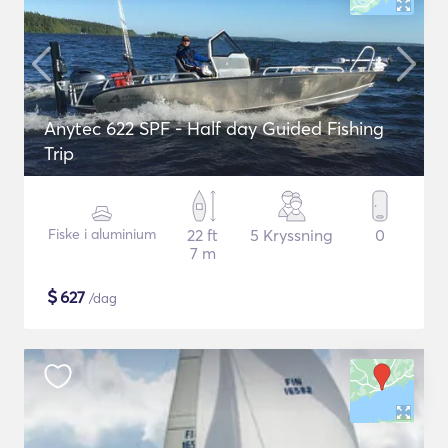
Anytec 622 SPF - Half day Guided Fishing
Trip
Fiske i aluminium
22 ft
5 Kryssning
0
7 m
$
627
/dag