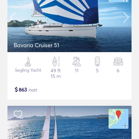
Bavaria Cruiser 51
Segling Yacht
49 ft
11
5
6
15 m
$
863
/natt