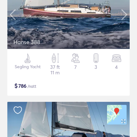
Hanse 388
Segling Yacht
37 ft
7
3
4
11 m
$
786
/natt