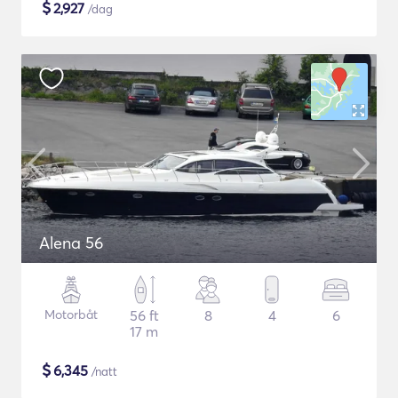
$
2,927
/dag
Alena 56
Motorbåt
56 ft
8
4
6
17 m
$
6,345
/natt