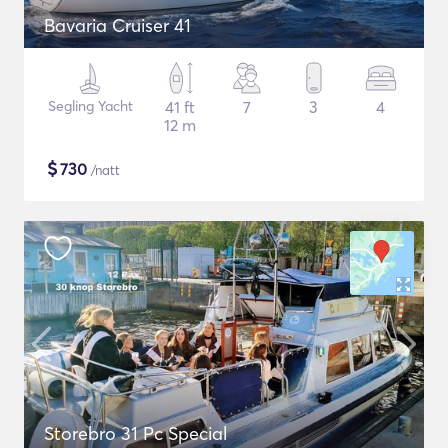
Bavaria Cruiser 41
Segling Yacht
41 ft
7
3
4
12 m
$
730
/natt
Storebro 31 Pc Special