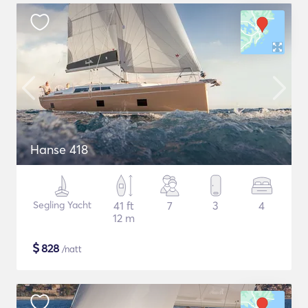
Hanse 418
Segling Yacht
41 ft
7
3
4
12 m
$
828
/natt