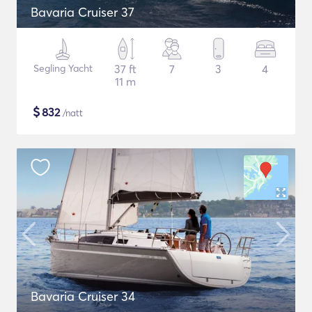
Bavaria Cruiser 37
Segling Yacht
37 ft
7
3
4
11 m
$
832
/natt
Bavaria Cruiser 34