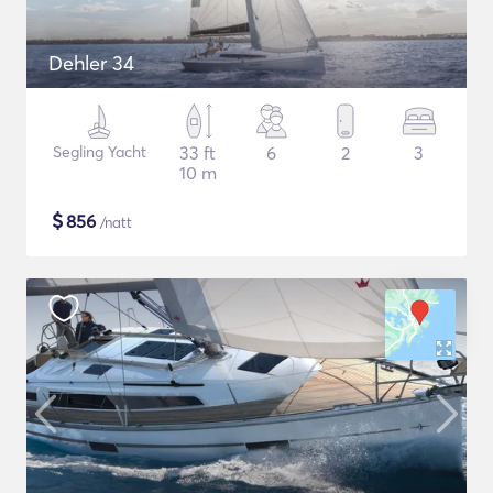
Dehler 34
Segling Yacht
33 ft
6
2
3
10 m
$
856
/natt