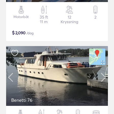
Motorbåt
35 ft
12
2
11 m
Kryssning
$
2,090
/dag
Benetti 76