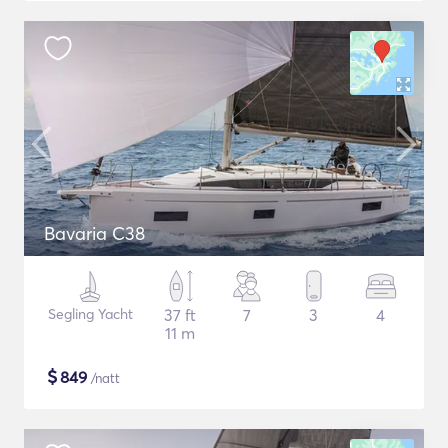
Bavaria C38
Segling Yacht
37 ft
7
3
4
11 m
$
849
/natt