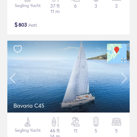
Segling Yacht
37 ft
6
3
3
11 m
$
803
/natt
Bavaria C45
Segling Yacht
46 ft
11
5
5
14 m