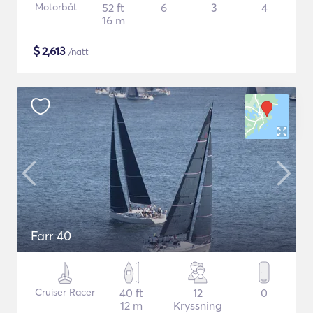
Motorbåt
52 ft
6
3
4
16 m
$
2,613
/natt
Farr 40
Cruiser Racer
40 ft
12
0
12 m
Kryssning