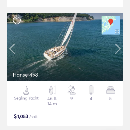
Hanse 458
Segling Yacht
46 ft
9
4
5
14 m
$
1,053
/natt