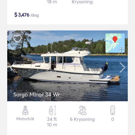
18 m
Kryssning
$
3,476
/dag
Sargo Minor 34 Wr
Motorbåt
34 ft
6 Kryssning
0
10 m