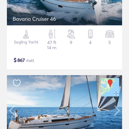
Bavaria Cruiser 46
Segling Yacht
47 ft
9
4
5
14 m
$
867
/natt