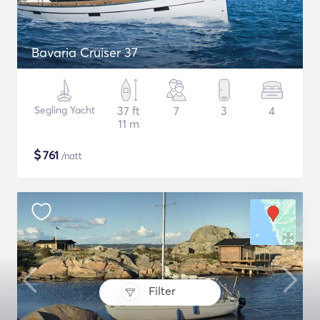
Bavaria Cruiser 37
Segling Yacht
37 ft
7
3
4
11 m
$
761
/natt
Filter