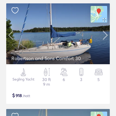
Robertson and Sons Comfort 30
Segling Yacht
30 ft
6
3
5
9 m
$
918
/natt