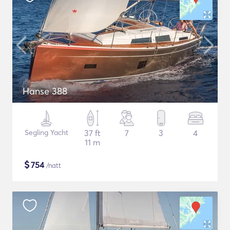
Hanse 388
Segling Yacht
37 ft
7
3
4
11 m
$
754
/natt