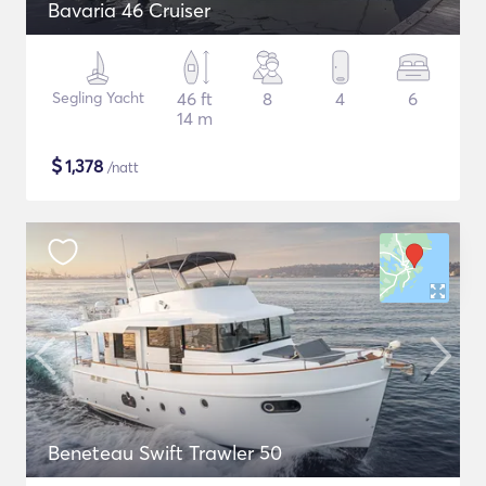
Bavaria 46 Cruiser
Segling Yacht
46 ft
8
4
6
14 m
$
1,378
/natt
Beneteau Swift Trawler 50