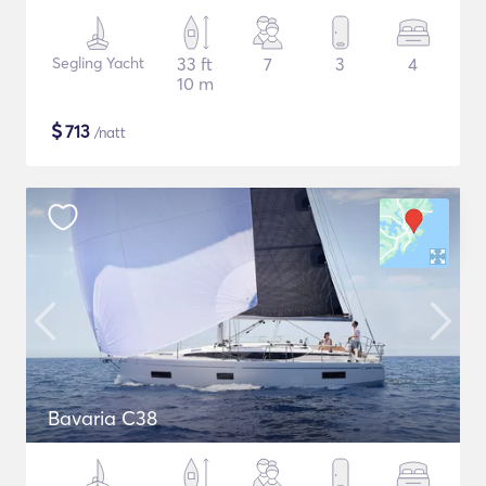
Segling Yacht
33 ft
7
3
4
10 m
$
713
/natt
Bavaria C38