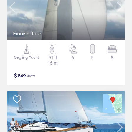
Finnish Tour
Segling Yacht
51 ft
6
5
8
16 m
$
849
/natt