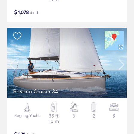
$
1,078
/natt
Bavaria Cruiser 34
Segling Yacht
33 ft
6
2
3
10 m