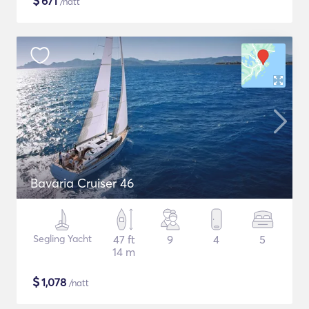
$
671
/natt
Bavaria Cruiser 46
Segling Yacht
47 ft
9
4
5
14 m
$
1,078
/natt