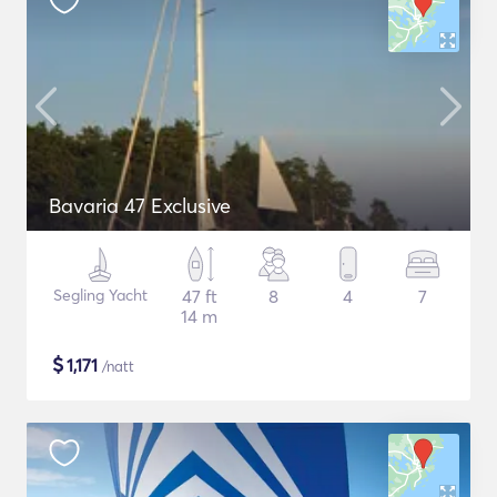
Bavaria 47 Exclusive
Segling Yacht
47 ft
8
4
7
14 m
$
1,171
/natt