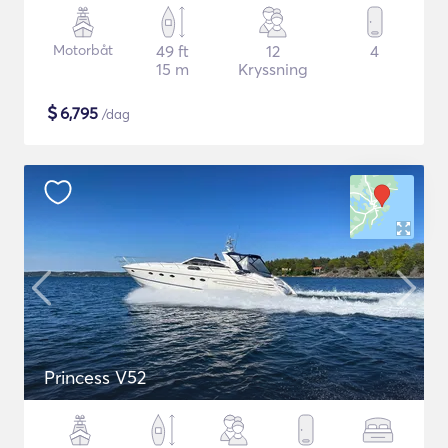
Motorbåt
49 ft
12
4
15 m
Kryssning
$
6,795
/dag
Princess V52