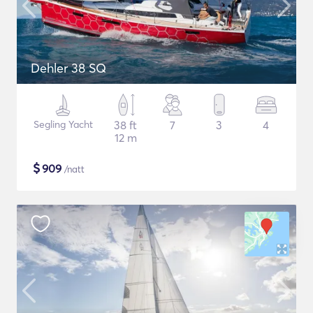
Dehler 38 SQ
Segling Yacht
38 ft
7
3
4
12 m
$
909
/natt