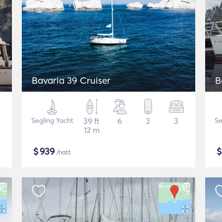
Bavaria 39 Cruiser
B
Segling Yacht
39 ft
6
3
3
Se
12 m
$
939
/natt