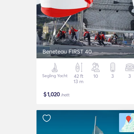
Beneteau FIRST 40
Segling Yacht
42 ft
10
3
3
13 m
$
1,020
/natt