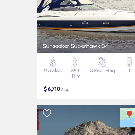
Sunseeker Superhawk 34
Motorbåt
35 ft
8 Kryssning
1
11 m
$
6,710
/dag