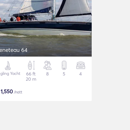
eneteau 64
gling Yacht
66 ft
8
5
4
20 m
$
1,550
/natt