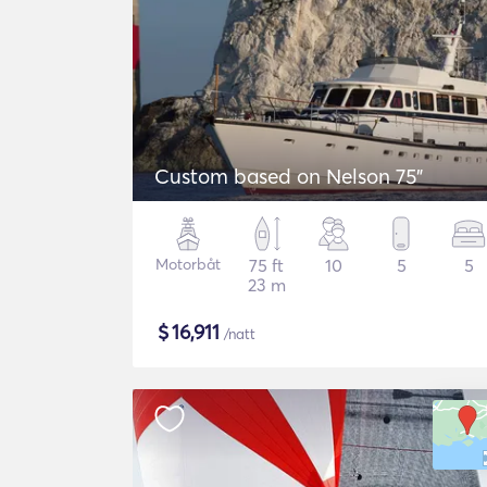
Custom based on Nelson 75"
Motorbåt
75 ft
10
5
5
23 m
$
16,911
/natt