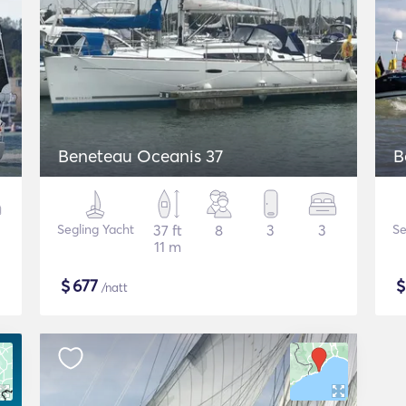
Beneteau Oceanis 37
B
Segling Yacht
37 ft
8
3
3
Se
11 m
$
677
/natt