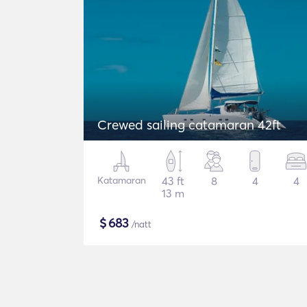
Crewed sailing catamaran 42ft
Katamaran
43 ft
8
4
4
13 m
$
683
/natt