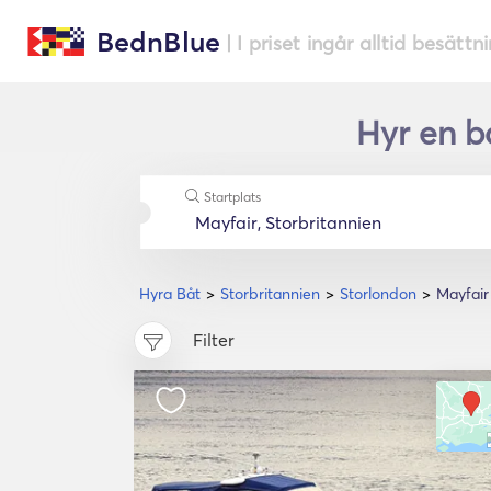
BednBlue
| I priset ingår alltid besättn
Hyr en b
Startplats
Hyra Båt
Storbritannien
Storlondon
Mayfair
Filter