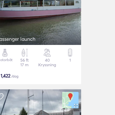
assenger launch
otorbåt
56 ft
40
1
17 m
Kryssning
$
1,422
/dag