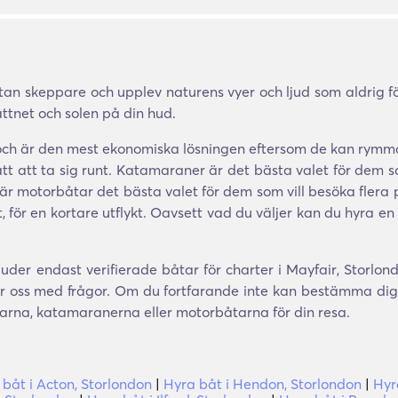
an skeppare och upplev naturens vyer och ljud som aldrig för
attnet och solen på din hud.
 och är den mest ekonomiska lösningen eftersom de kan rymm
 sätt att ta sig runt. Katamaraner är det bästa valet för dem s
t, är motorbåtar det bästa valet för dem som vill besöka fle
för en kortare utflykt. Oavsett vad du väljer kan du hyra en
uder endast verifierade båtar för charter i Mayfair, Storlo
er oss med frågor. Om du fortfarande inte kan bestämma dig f
arna, katamaranerna eller motorbåtarna för din resa.
 båt i Acton, Storlondon
|
Hyra båt i Hendon, Storlondon
|
Hyr