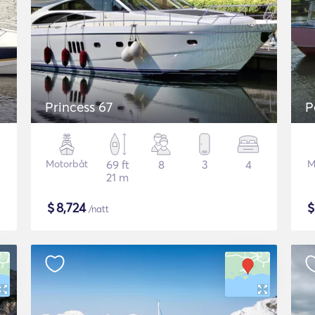
Princess 67
P
Motorbåt
69 ft
8
3
4
M
21 m
$
8,724
/natt