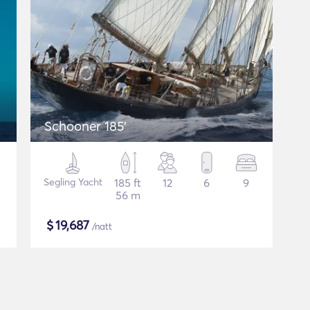
Schooner 185'
Segling Yacht
185 ft
12
6
9
56 m
$
19,687
/natt