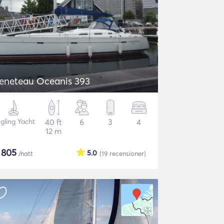
eneteau Oceanis 393
gling Yacht
40 ft
6
3
4
12 m
$
805
5.0
/natt
(19
recensioner
)