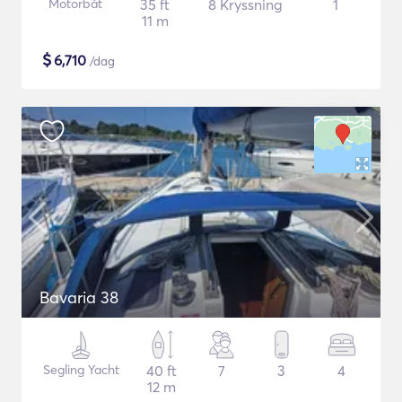
Motorbåt
35 ft
8 Kryssning
1
11 m
$
6,710
/dag
Bavaria 38
Segling Yacht
40 ft
7
3
4
12 m