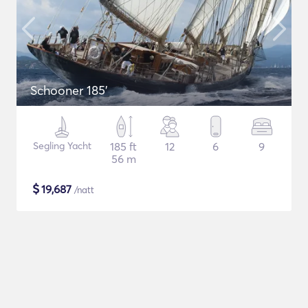
Schooner 185'
Segling Yacht
185 ft
12
6
9
56 m
$
19,687
/natt