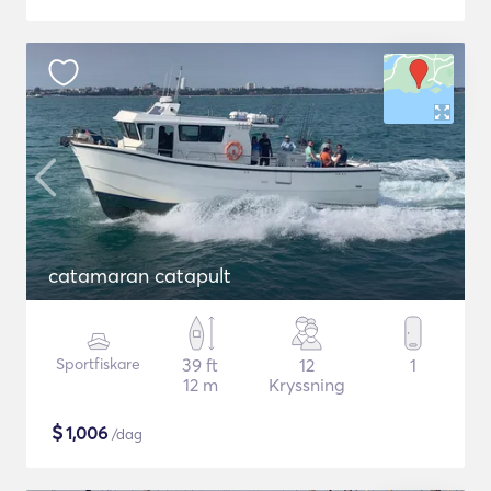
catamaran catapult
Sportfiskare
39 ft
12
1
12 m
Kryssning
$
1,006
/dag