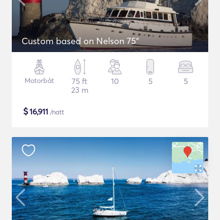
Custom based on Nelson 75"
Motorbåt
75 ft
10
5
5
23 m
$
16,911
/natt