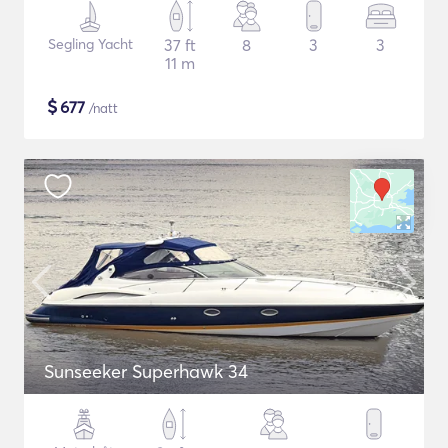
Segling Yacht
37 ft
8
3
3
11 m
$
677
/natt
Sunseeker Superhawk 34