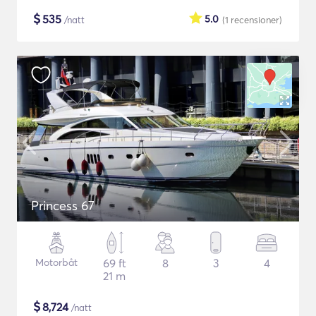
$
535
5.0
/natt
(1
recensioner
)
Princess 67
Motorbåt
69 ft
8
3
4
21 m
$
8,724
/natt