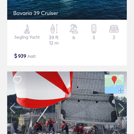
Bavaria 39 Cruiser
Segling Yacht
39 ft
6
3
3
12 m
$
939
/natt