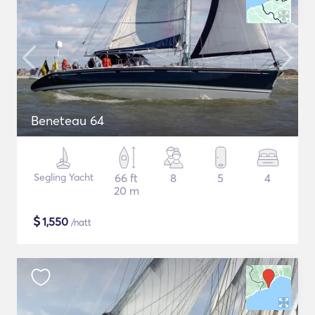
Beneteau 64
Segling Yacht
66 ft
8
5
4
20 m
$
1,550
/natt