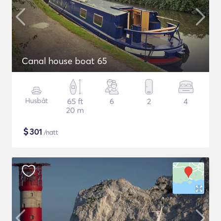
Canal house boat 65
Husbåt
65 ft
6
2
4
20 m
$
301
/natt