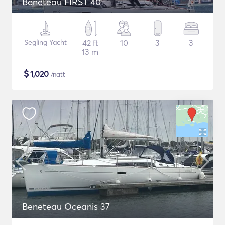
Beneteau FIRST 40
Segling Yacht
42 ft
10
3
3
13 m
$
1,020
/natt
Beneteau Oceanis 37