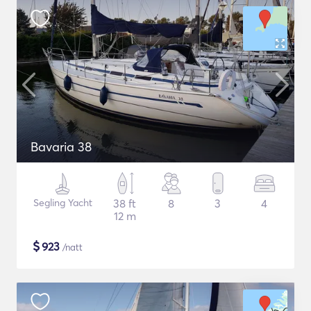
Bavaria 38
Segling Yacht
38 ft
8
3
4
12 m
$
923
/natt