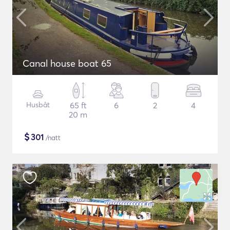
Canal house boat 65
Husbåt
65 ft
6
2
4
20 m
$
301
/natt