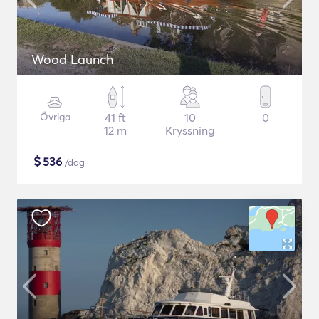
Wood Launch
Övriga
41 ft
10
0
12 m
Kryssning
$
536
/dag