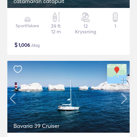
catamaran catapult
Sportfiskare
39 ft
12
1
12 m
Kryssning
$
1,006
/dag
Bavaria 39 Cruiser