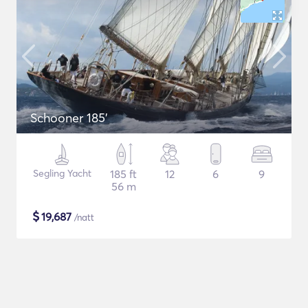
Schooner 185'
Segling Yacht
185 ft
12
6
9
56 m
$
19,687
/natt