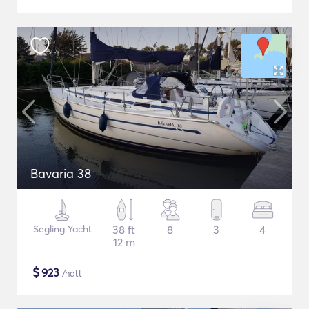
Bavaria 38
Segling Yacht
38 ft
8
3
4
12 m
$
923
/natt