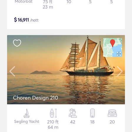
Motorbåt
75 ft
10
5
5
23 m
$
16,911
/natt
Choren Design 210
Segling Yacht
210 ft
42
18
20
64 m