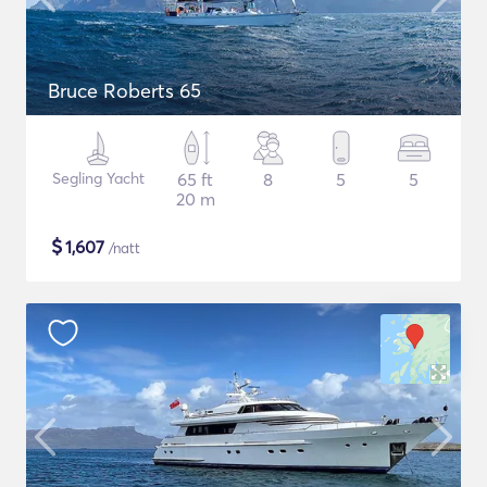
Bruce Roberts 65
Segling Yacht
65 ft
8
5
5
20 m
$
1,607
/natt