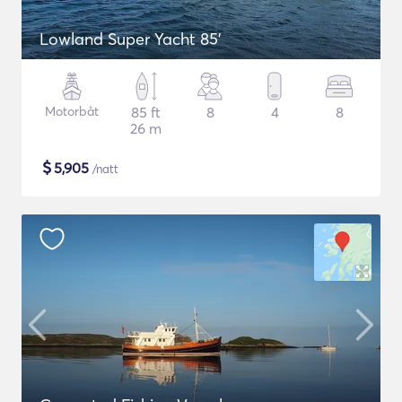
Lowland Super Yacht 85'
Motorbåt
85 ft
8
4
8
26 m
$
5,905
/natt