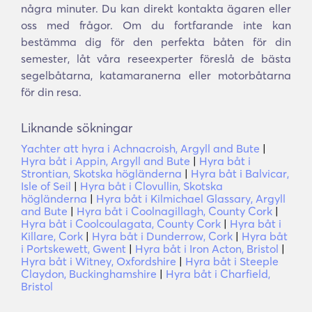
några minuter. Du kan direkt kontakta ägaren eller
oss med frågor. Om du fortfarande inte kan
bestämma dig för den perfekta båten för din
semester, låt våra reseexperter föreslå de bästa
segelbåtarna, katamaranerna eller motorbåtarna
för din resa.
Liknande sökningar
Yachter att hyra i Achnacroish, Argyll and Bute
|
Hyra båt i Appin, Argyll and Bute
|
Hyra båt i
Strontian, Skotska högländerna
|
Hyra båt i Balvicar,
Isle of Seil
|
Hyra båt i Clovullin, Skotska
högländerna
|
Hyra båt i Kilmichael Glassary, Argyll
and Bute
|
Hyra båt i Coolnagillagh, County Cork
|
Hyra båt i Coolcoulagata, County Cork
|
Hyra båt i
Killare, Cork
|
Hyra båt i Dunderrow, Cork
|
Hyra båt
i Portskewett, Gwent
|
Hyra båt i Iron Acton, Bristol
|
Hyra båt i Witney, Oxfordshire
|
Hyra båt i Steeple
Claydon, Buckinghamshire
|
Hyra båt i Charfield,
Bristol