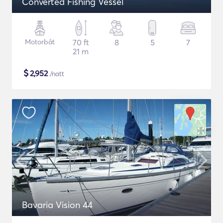
Converted Fishing Vessel
Motorbåt
70 ft
8
5
7
21 m
$
2,952
/natt
Bavaria Vision 44