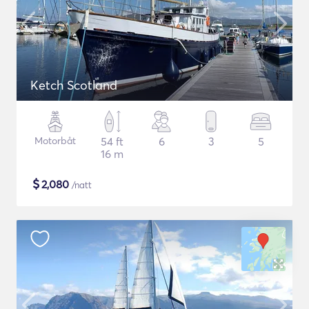
Ketch Scotland
Motorbåt
54 ft
6
3
5
16 m
$
2,080
/natt