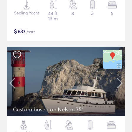
Segling Yacht
44 ft
8
3
5
13 m
$
637
/natt
Custom based on Nelson 75"