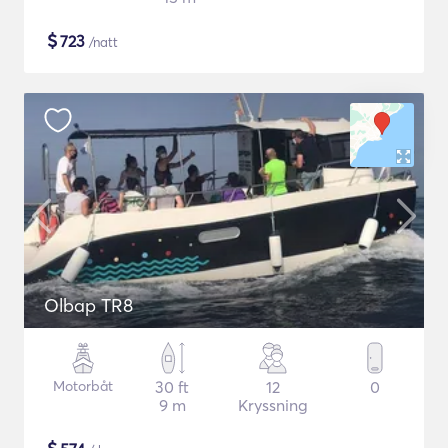
$
723
/natt
Olbap TR8
Motorbåt
30 ft
12
0
9 m
Kryssning