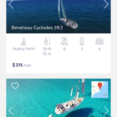
Beneteau Cyclades 39.3
Segling Yacht
39 ft
8
3
4
12 m
$
375
/natt