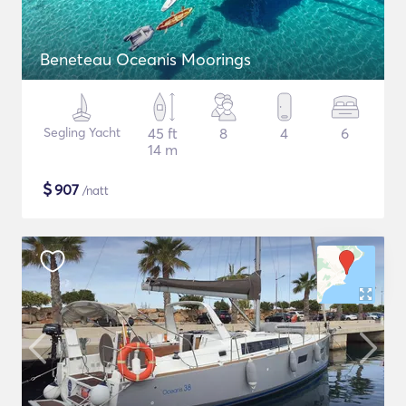
Beneteau Oceanis Moorings
Segling Yacht
45 ft
8
4
6
14 m
$
907
/natt