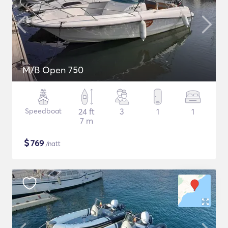
M/B Open 750
Speedboat
24 ft
3
1
1
7 m
$
769
/natt