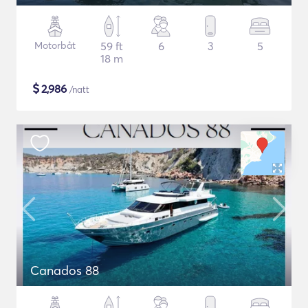
Motorbåt
59 ft
6
3
5
18 m
$
2,986
/natt
Canados 88