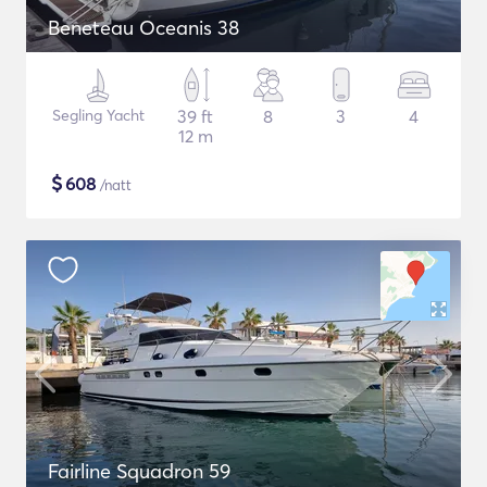
Beneteau Oceanis 38
Segling Yacht
39 ft
8
3
4
12 m
$
608
/natt
Fairline Squadron 59