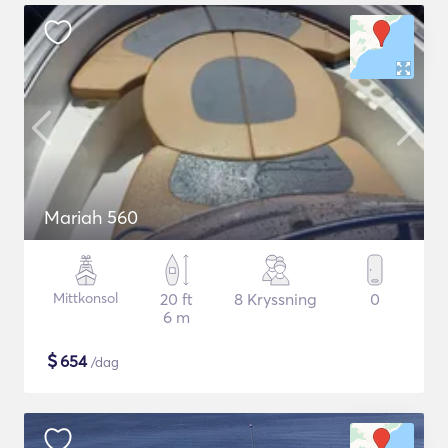
Mariah 560
Mittkonsol
20 ft
8 Kryssning
0
6 m
$
654
/dag