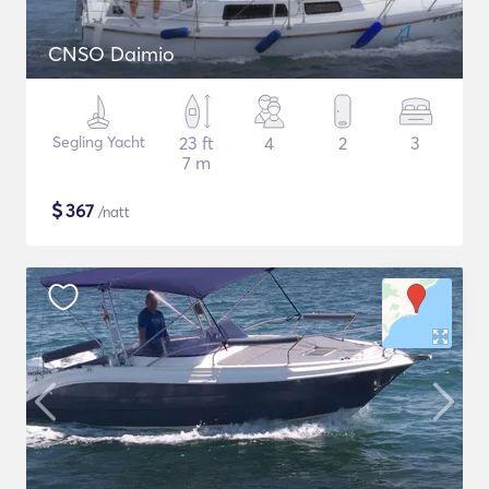
CNSO Daimio
Segling Yacht
23 ft
4
2
3
7 m
$
367
/natt