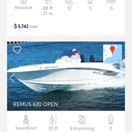
Motorbåt
88 ft
12
5
6
27 m
$
5,742
/natt
REMUS 620 OPEN
Speedboat
20 ft
8 Kryssning
0