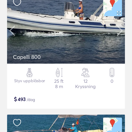
Capelli 800
Styv uppblåsbar
25 ft
12
0
8 m
Kryssning
$
493
/dag