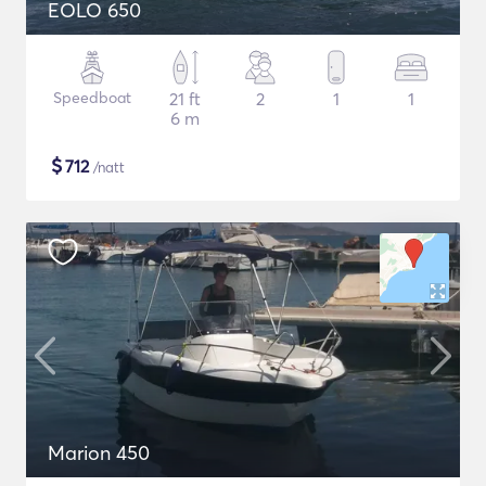
EOLO 650
Speedboat
21 ft
2
1
1
6 m
$
712
/natt
Marion 450