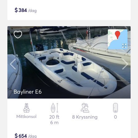
$
384
/dag
Bayliner E6
Mittkonsol
20 ft
8 Kryssning
0
6 m
$
654
/dag