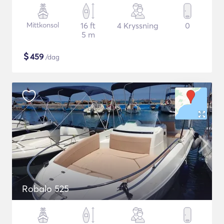
Mittkonsol
16 ft
4 Kryssning
0
5 m
$
459
/dag
Robalo 525