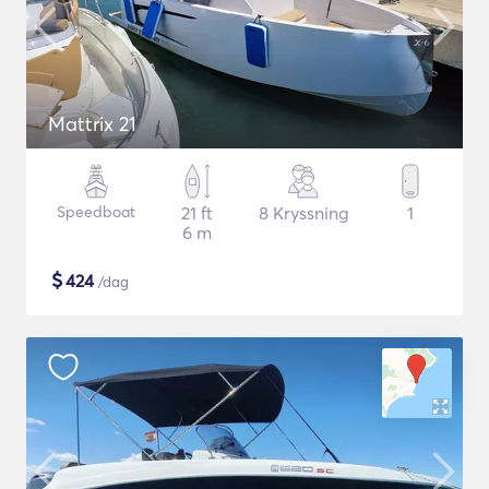
Mattrix 21
Speedboat
21 ft
8 Kryssning
1
6 m
$
424
/dag