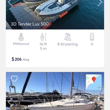
3D Tender Lux 500
Mittkonsol
16 ft
8 Kryssning
0
5 m
$
206
/dag