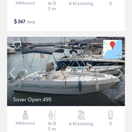
Mittkonsol
16 ft
6 Kryssning
0
5 m
$
367
/dag
Saver Open 495
Mittkonsol
16 ft
6 Kryssning
0
5 m