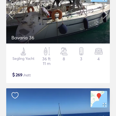
Bavaria 36
Segling Yacht
36 ft
8
3
4
11 m
$
269
/natt