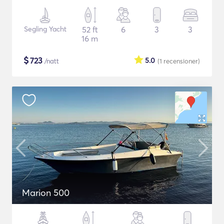
Segling Yacht
52 ft
6
3
3
16 m
$
723
5.0
/natt
(1
recensioner
)
Marion 500