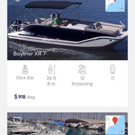
Bayliner XR 7
Däck Båt
26 ft
12
0
8 m
Kryssning
$
918
/dag