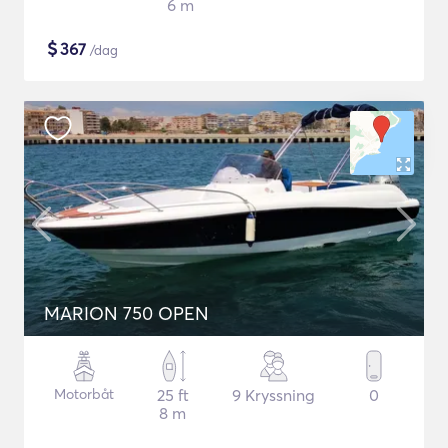
6 m
$
367
/dag
MARION 750 OPEN
Motorbåt
25 ft
9 Kryssning
0
8 m