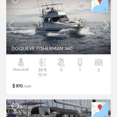
DOQUEVE FISHERMAN 360
Motorbåt
38 ft
5
1
2
12 m
$
970
/natt