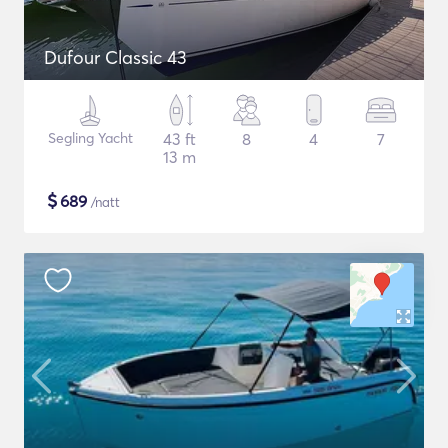
Dufour Classic 43
Segling Yacht
43 ft
8
4
7
13 m
$
689
/natt