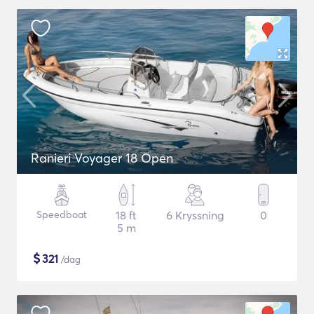
Ranieri Voyager 18 Open
Speedboat
18 ft
6 Kryssning
0
5 m
$
321
/dag