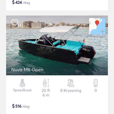
$
424
/dag
Nuva M6 Open
Speedboat
20 ft
8 Kryssning
0
6 m
$
516
/dag