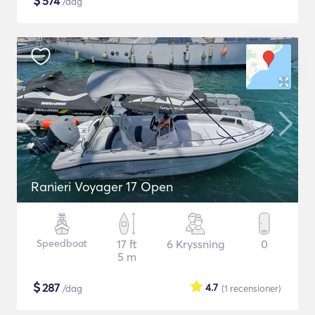
$
574
/dag
Ranieri Voyager 17 Open
Speedboat
17 ft
6 Kryssning
0
5 m
$
287
4.7
/dag
(1
recensioner
)