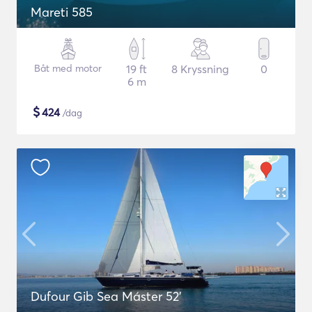
Mareti 585
Båt med motor
19 ft
8 Kryssning
0
6 m
$
424
/dag
Dufour Gib Sea Máster 52’