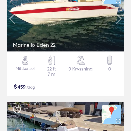
Marinello Eden 22
Mittkonsol
22 ft
9 Kryssning
0
7 m
$
459
/dag