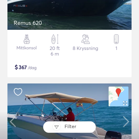
Remus 620
Mittkonsol
20 ft
8 Kryssning
1
6 m
$
367
/dag
Filter