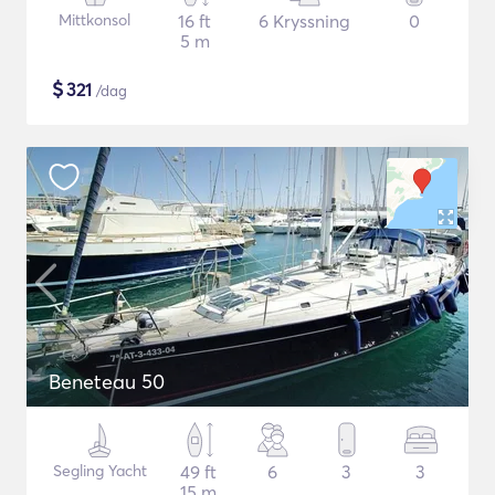
Mittkonsol
16 ft
6 Kryssning
0
5 m
$
321
/dag
Beneteau 50
Segling Yacht
49 ft
6
3
3
15 m