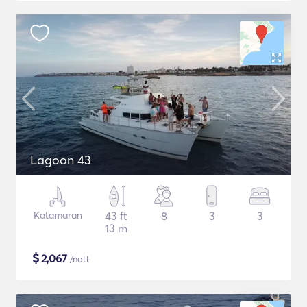
Lagoon 43
Katamaran
43 ft
8
3
3
13 m
$
2,067
/natt