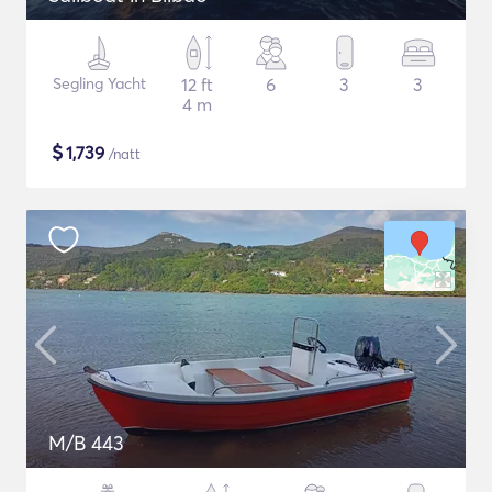
Segling Yacht
12 ft
6
3
3
4 m
$
1,739
/natt
M/B 443