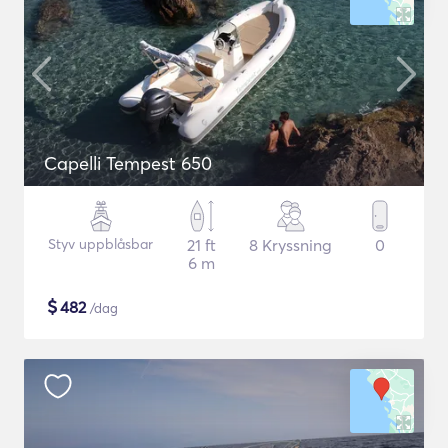
Capelli Tempest 650
Styv uppblåsbar
21 ft
8 Kryssning
0
6 m
$
482
/dag