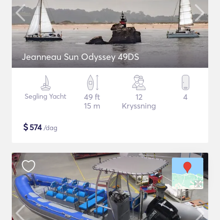
Jeanneau Sun Odyssey 49DS
Segling Yacht
49 ft
12
4
15 m
Kryssning
$
574
/dag