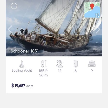
Schooner 185'
Segling Yacht
185 ft
12
6
9
56 m
$
19,687
/natt