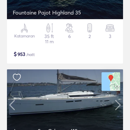
Fountaine Pajot Highland 35
Katamaran
35 ft
6
2
3
11 m
$
953
/natt