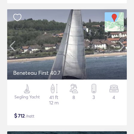
Beneteau First 40.7
Segling Yacht
41 ft
8
3
4
12 m
$
712
/natt