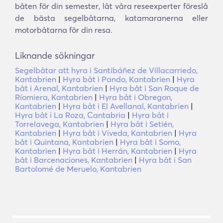
båten för din semester, låt våra reseexperter föreslå
de bästa segelbåtarna, katamaranerna eller
motorbåtarna för din resa.
Liknande sökningar
Segelbåtar att hyra i Santibáñez de Villacarriedo,
Kantabrien
|
Hyra båt i Pando, Kantabrien
|
Hyra
båt i Arenal, Kantabrien
|
Hyra båt i San Roque de
Ríomiera, Kantabrien
|
Hyra båt i Obregon,
Kantabrien
|
Hyra båt i El Avellanal, Kantabrien
|
Hyra båt i La Roza, Cantabria
|
Hyra båt i
Torrelavega, Kantabrien
|
Hyra båt i Setién,
Kantabrien
|
Hyra båt i Viveda, Kantabrien
|
Hyra
båt i Quintana, Kantabrien
|
Hyra båt i Somo,
Kantabrien
|
Hyra båt i Herrán, Kantabrien
|
Hyra
båt i Barcenaciones, Kantabrien
|
Hyra båt i San
Bartolomé de Meruelo, Kantabrien