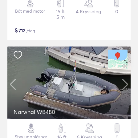
Båt med motor
15 ft
4 Kryssning
0
5 m
$
712
/dag
Narwhal WB480
Styv uppblåsbar
16 ft
6 Kryssning
0