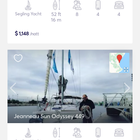
Segling Yacht
52 ft
8
4
4
16 m
$
1,148
/natt
Jeanneau Sun Odyssey 449