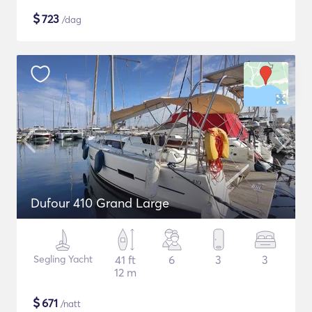
$
723
/dag
Dufour 410 Grand Large
Segling Yacht
41 ft
6
3
3
12 m
$
671
/natt