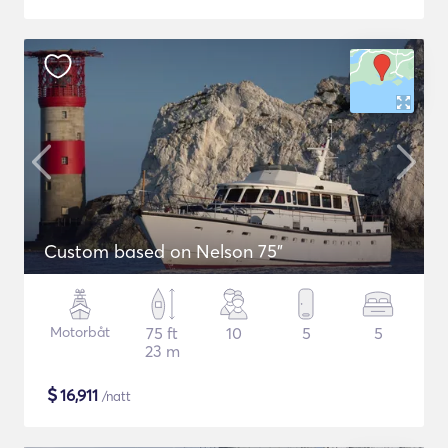
Custom based on Nelson 75"
Motorbåt
75 ft
10
5
5
23 m
$
16,911
/natt