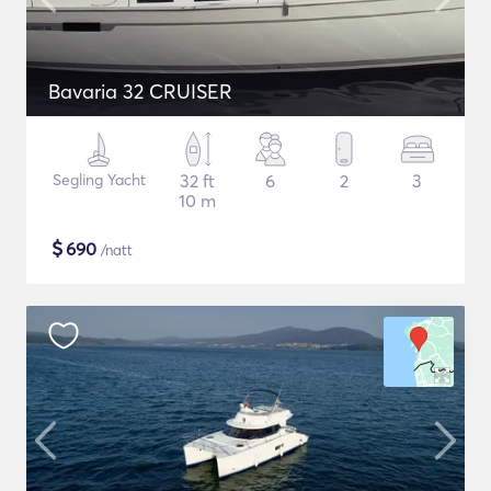
Bavaria 32 CRUISER
Segling Yacht
32 ft
6
2
3
10 m
$
690
/natt