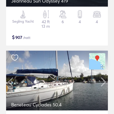
Jeanneau Sun Odyssey 419
Segling Yacht
42 ft
6
4
4
13 m
$
907
/natt
Beneteau Cyclades 50.4