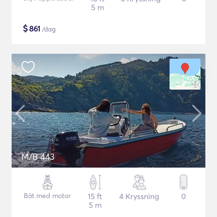
5 m
$
861
/dag
M/B 443
Båt med motor
15 ft
4 Kryssning
0
5 m