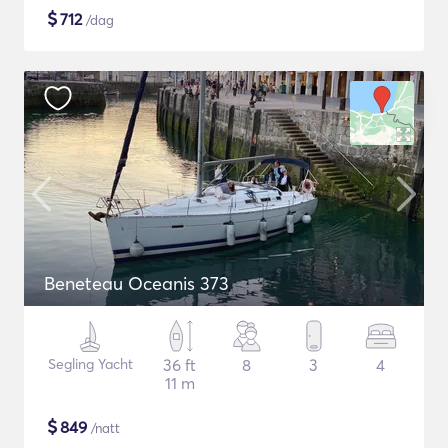
$
712
/dag
Beneteau Oceanis 373
Segling Yacht
36 ft
8
3
4
11 m
$
849
/natt