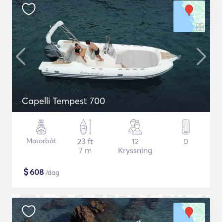
Capelli Tempest 700
Motorbåt
23 ft
12
0
7 m
Kryssning
$
608
/dag