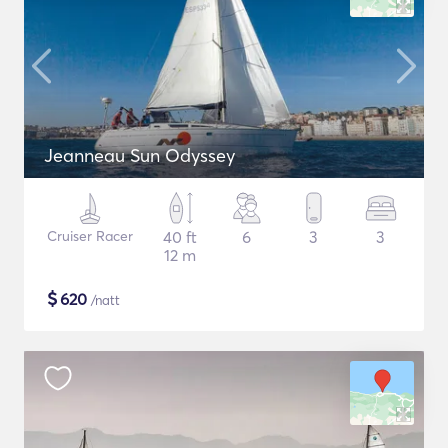
Jeanneau Sun Odyssey
Cruiser Racer
40 ft
6
3
3
12 m
$
620
/natt