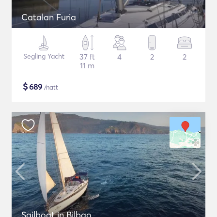
Catalan Furia
Segling Yacht
37 ft
4
2
2
11 m
$
689
/natt
Sailboat in Bilbao