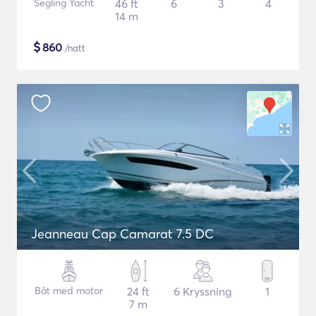
Segling Yacht
46 ft
6
3
4
14 m
$
860
/natt
Jeanneau Cap Camarat 7.5 DC
Båt med motor
24 ft
6 Kryssning
1
7 m