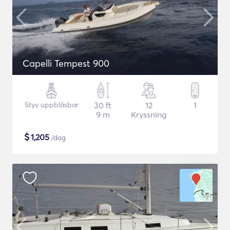
Capelli Tempest 900
Styv uppblåsbar
30 ft
12
1
9 m
Kryssning
$
1,205
/dag