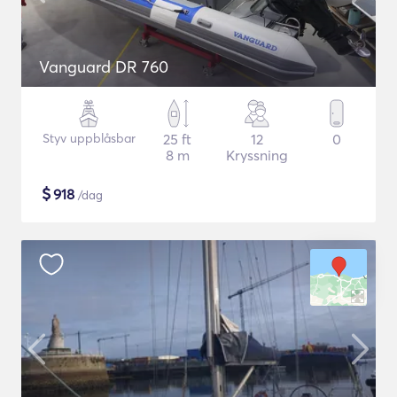
Vanguard DR 760
Styv uppblåsbar
25 ft
12
0
8 m
Kryssning
$
918
/dag