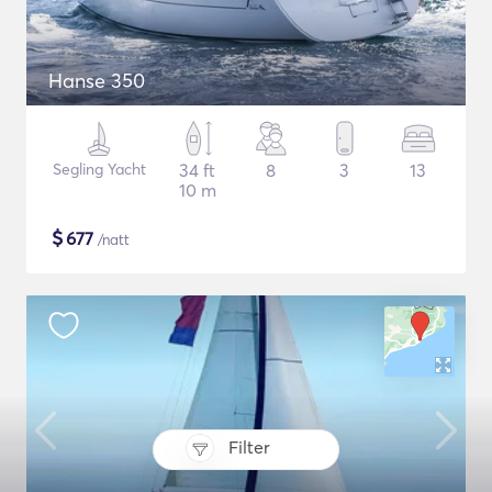
Hanse 350
Segling Yacht
34 ft
8
3
13
10 m
$
677
/natt
Filter