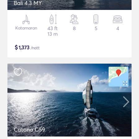
Bali 4.3 MY
Katamaran
43 ft
8
5
4
13 m
$
1,373
/natt
Catana C59