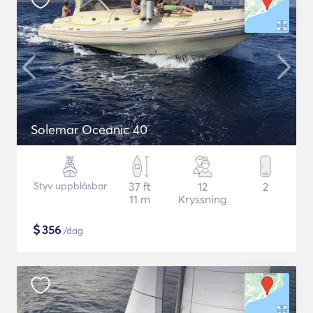
Solemar Oceanic 40
Styv uppblåsbar
37 ft
12
2
11 m
Kryssning
$
356
/dag