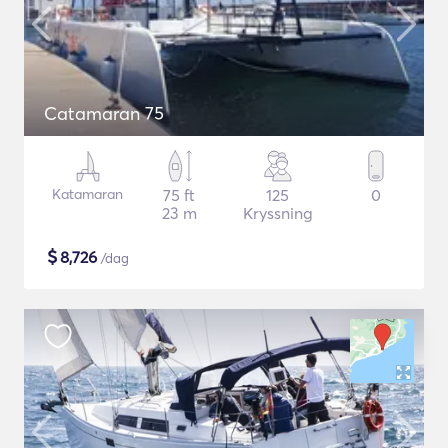
Catamaran 75
Katamaran
75 ft
125
0
23 m
Kryssning
$
8,726
/dag