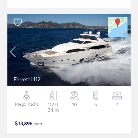
Ferretti 112
Mega Yacht
112 ft
10
5
7
34 m
$
13,896
/natt