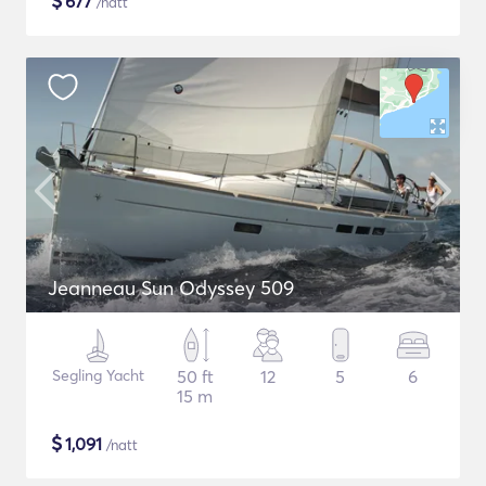
$
677
/natt
Jeanneau Sun Odyssey 509
Segling Yacht
50 ft
12
5
6
15 m
$
1,091
/natt