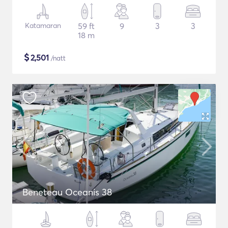
Katamaran
59 ft
9
3
3
18 m
$
2,501
/natt
Beneteau Oceanis 38