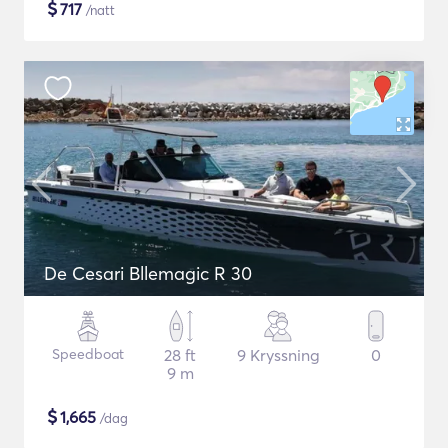
$
717
/natt
De Cesari Bllemagic R 30
Speedboat
28 ft
9 Kryssning
0
9 m
$
1,665
/dag