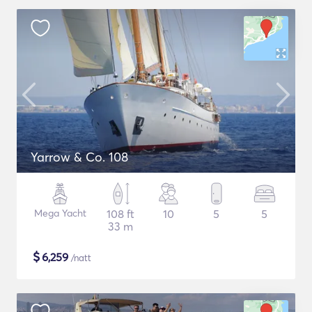
Yarrow & Co. 108
Mega Yacht
108 ft
10
5
5
33 m
$
6,259
/natt