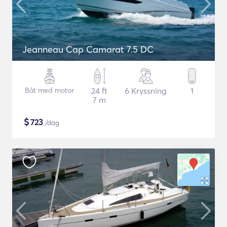
Jeanneau Cap Camarat 7.5 DC
Båt med motor
24 ft
6 Kryssning
1
7 m
$
723
/dag