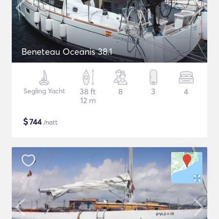
Beneteau Oceanis 38.1
Segling Yacht
38 ft
8
3
4
12 m
$
744
/natt