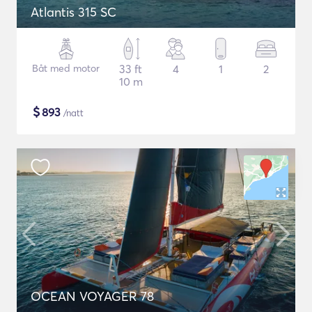
Atlantis 315 SC
Båt med motor
33 ft
4
1
2
10 m
$
893
/natt
OCEAN VOYAGER 78