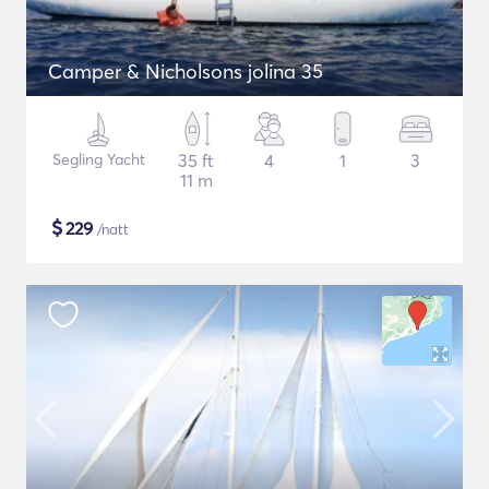
Camper & Nicholsons jolina 35
Segling Yacht
35 ft
4
1
3
11 m
$
229
/natt