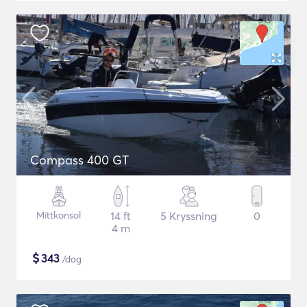
Compass 400 GT
Mittkonsol
14 ft
5 Kryssning
0
4 m
$
343
/dag