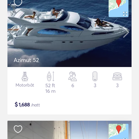
Azimut 52
Motorbåt
52 ft
6
3
3
16 m
$
1,688
/natt