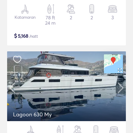
Katamaran
78 ft
2
2
3
24 m
$
5,168
/natt
Lagoon 630 My