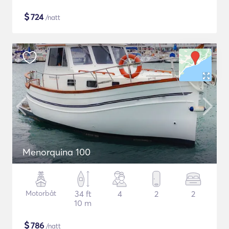
$
724
/natt
Menorquina 100
Motorbåt
34 ft
4
2
2
10 m
$
786
/natt