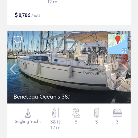
12 m
$
8,786
/natt
Beneteau Oceanis 38.1
Segling Yacht
38 ft
6
3
3
12 m