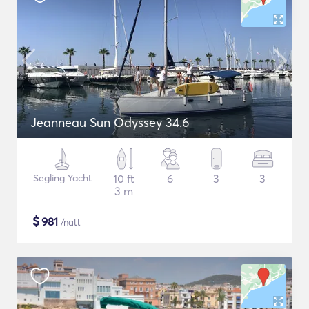
Jeanneau Sun Odyssey 34.6
Segling Yacht
10 ft
6
3
3
3 m
$
981
/natt