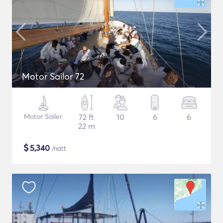
Motor Sailor 72
Motor Sailer
72 ft
10
6
6
22 m
$
5,340
/natt