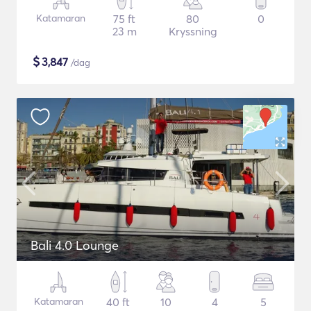
Katamaran
75 ft
80
0
23 m
Kryssning
$
3,847
/dag
Bali 4.0 Lounge
Katamaran
40 ft
10
4
5