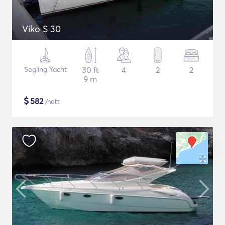
Viko S 30
Segling Yacht
30 ft
4
2
2
9 m
$
582
/natt