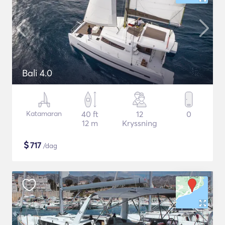
Bali 4.0
Katamaran
40 ft
12
0
12 m
Kryssning
$
717
/dag