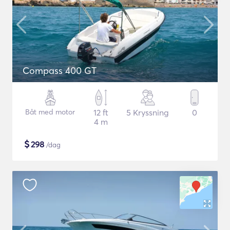
Compass 400 GT
Båt med motor
12 ft
5 Kryssning
0
4 m
$
298
/dag