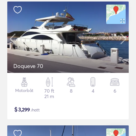
Doqueve 70
Motorbåt
70 ft
8
4
6
21 m
$
3,299
/natt