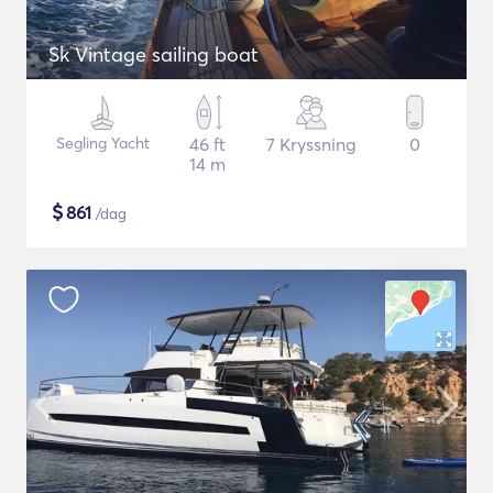
Sk Vintage sailing boat
Segling Yacht
46 ft
7 Kryssning
0
14 m
$
861
/dag