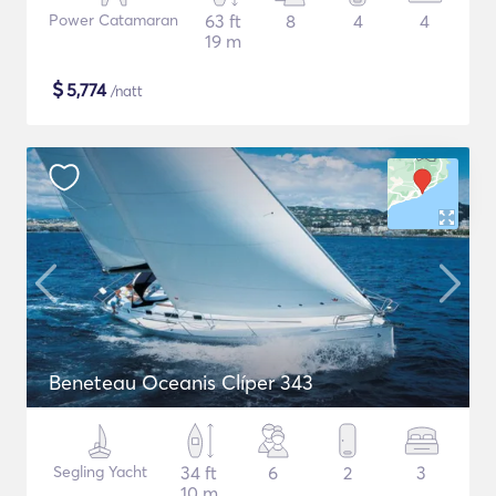
Power Catamaran
63 ft
8
4
4
19 m
$
5,774
/natt
Beneteau Oceanis Clíper 343
Segling Yacht
34 ft
6
2
3
10 m