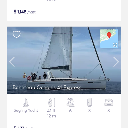
$
1,148
/natt
Beneteau Oceanis 41 Express
Segling Yacht
41 ft
6
3
3
12 m