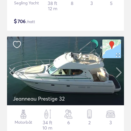
Segling Yacht
38 ft
8
3
5
12 m
$
706
/natt
Jeanneau Prestige 32
Motorbåt
34 ft
6
2
3
10 m