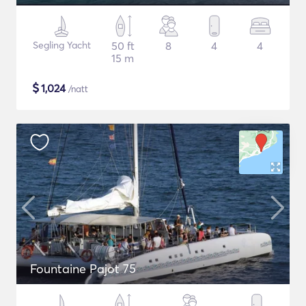
Segling Yacht
50 ft
8
4
4
15 m
$
1,024
/natt
Fountaine Pajot 75