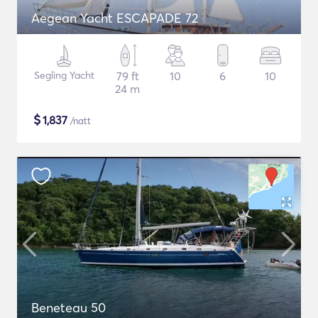
Aegean Yacht ESCAPADE 72
Segling Yacht
79 ft
10
6
10
24 m
$
1,837
/natt
Beneteau 50