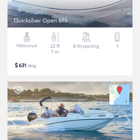
Quicksilver Open 675
Mittkonsol
22 ft
8 Kryssning
1
7 m
$
631
/dag