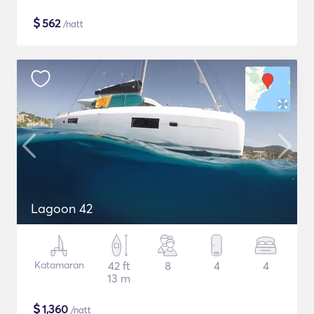
$
562
/natt
Lagoon 42
Katamaran
42 ft
8
4
4
13 m
$
1,360
/natt