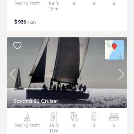
Segling Yacht
54 ft
8
4
4
16 m
$
936
/natt
Bavaria 36 Cruiser
Segling Yacht
36 ft
8
3
5
11 m