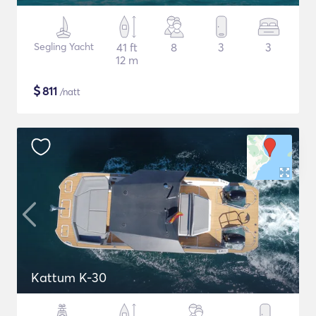
Segling Yacht
41 ft
8
3
3
12 m
$
811
/natt
Kattum K-30