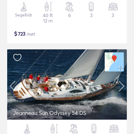
Segelbåt
40 ft
6
3
3
12 m
$
723
/natt
Jeanneau Sun Odyssey 54 DS