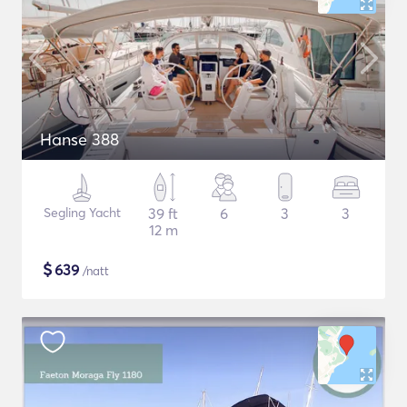
Hanse 388
Segling Yacht
39 ft
6
3
3
12 m
$
639
/natt