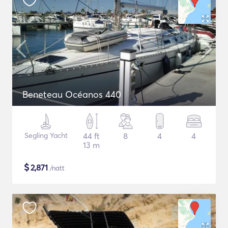
Beneteau Océanos 440
Segling Yacht
44 ft
8
4
4
13 m
$
2,871
/natt