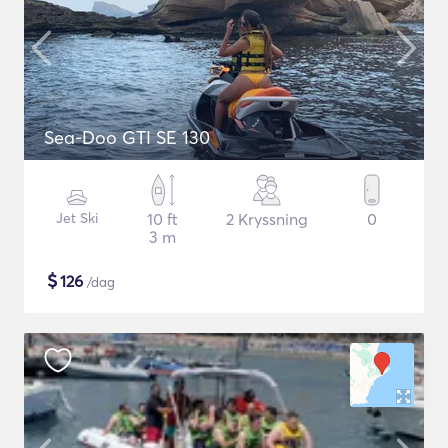
Sea-Doo GTI SE 130
Jet Ski
10 ft
2 Kryssning
0
3 m
$
126
/dag