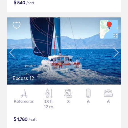
$
540
/natt
Excess 12
Katamaran
38 ft
8
6
6
12 m
$
1,780
/natt