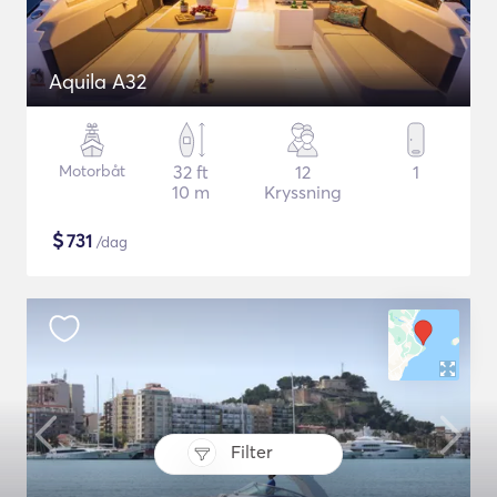
Aquila A32
Motorbåt
32 ft
12
1
10 m
Kryssning
$
731
/dag
Filter