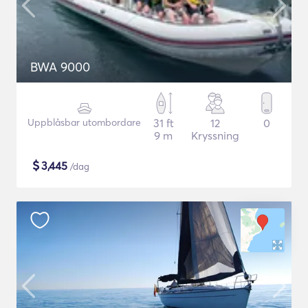
BWA 9000
Uppblåsbar utombordare
31 ft
12
0
9 m
Kryssning
$
3,445
/dag