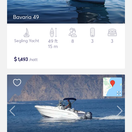
Bavaria 49
Segling Yacht
49 ft
8
3
3
15 m
$
1,493
/natt