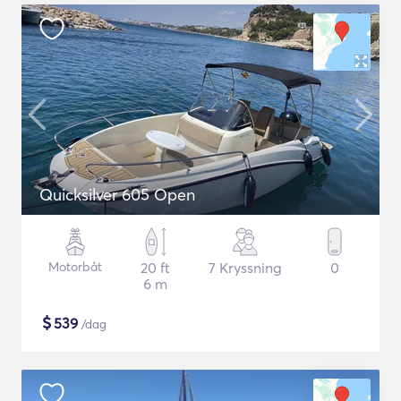
Quicksilver 605 Open
Motorbåt
20 ft
7 Kryssning
0
6 m
$
539
/dag