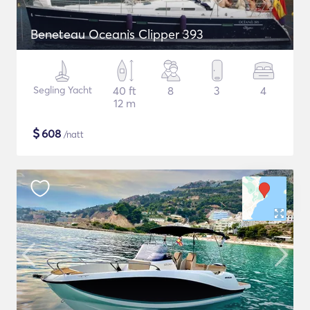
Beneteau Oceanis Clipper 393
Segling Yacht
40 ft
8
3
4
12 m
$
608
/natt