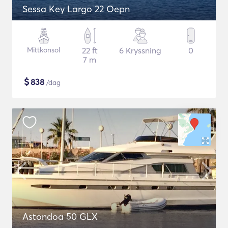
Sessa Key Largo 22 Oepn
Mittkonsol
22 ft
6 Kryssning
0
7 m
$
838
/dag
Astondoa 50 GLX