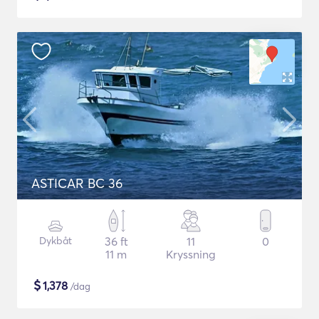
ASTICAR BC 36
Dykbåt
36 ft
11
0
11 m
Kryssning
$
1,378
/dag