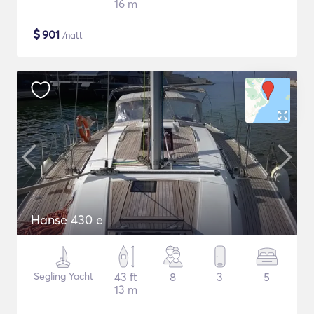
16 m
$
901
/natt
Hanse 430 e
Segling Yacht
43 ft
8
3
5
13 m