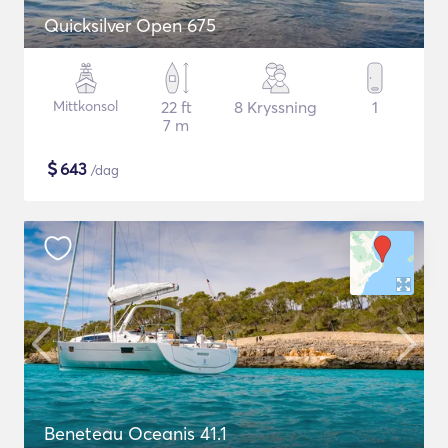
Quicksilver Open 675
Mittkonsol
22 ft
8 Kryssning
1
7 m
$
643
/dag
Beneteau Oceanis 41.1