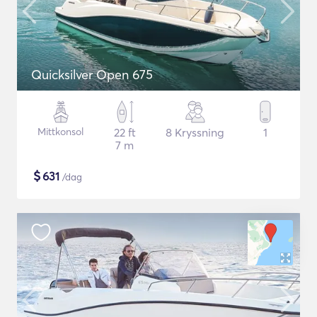
Quicksilver Open 675
Mittkonsol
22 ft
8 Kryssning
1
7 m
$
631
/dag