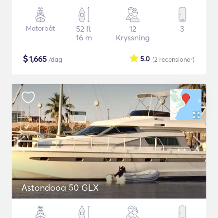
Motorbåt
52 ft
12
3
16 m
Kryssning
$
1,665
5.0
/dag
(2
recensioner
)
Astondooa 50 GLX