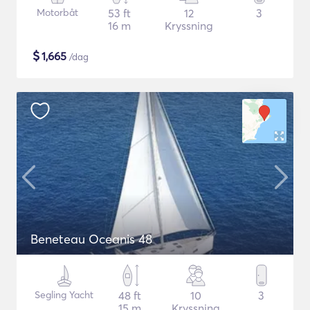
Motorbåt
53 ft
12
3
16 m
Kryssning
$
1,665
/dag
Beneteau Oceanis 48
Segling Yacht
48 ft
10
3
15 m
Kryssning