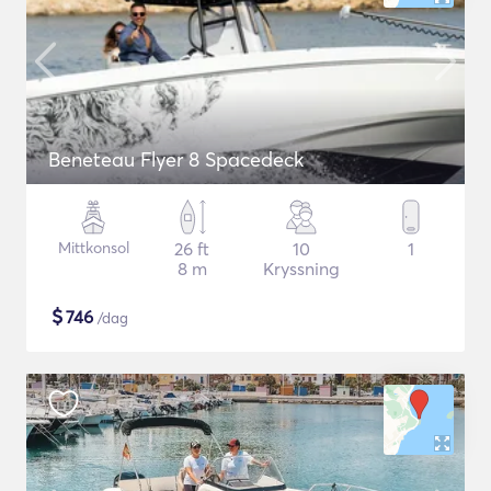
Beneteau Flyer 8 Spacedeck
Mittkonsol
26 ft
10
1
8 m
Kryssning
$
746
/dag