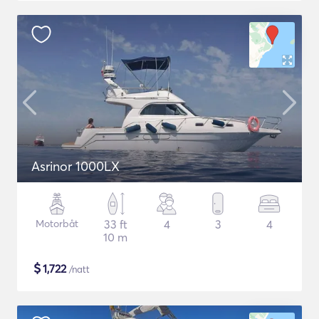
Asrinor 1000LX
Motorbåt
33 ft
4
3
4
10 m
$
1,722
/natt