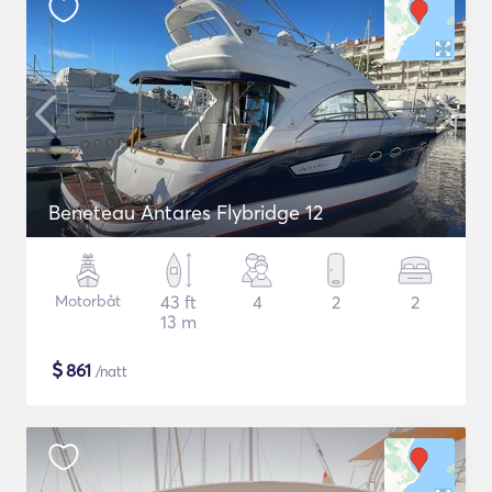
Beneteau Antares Flybridge 12
Motorbåt
43 ft
4
2
2
13 m
$
861
/natt