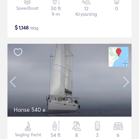
Speedboat
30 ft
12
0
9 m
Kryssning
$
1,148
/dag
Hanse 540 e
Segling Yacht
54 ft
8
3
6