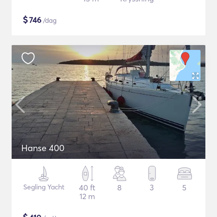
$
746
/dag
Hanse 400
Segling Yacht
40 ft
8
3
5
12 m