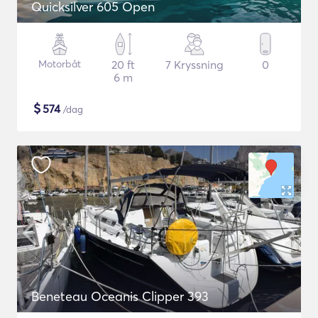
Quicksilver 605 Open
Motorbåt
20 ft
7 Kryssning
0
6 m
$
574
/dag
Beneteau Oceanis Clipper 393