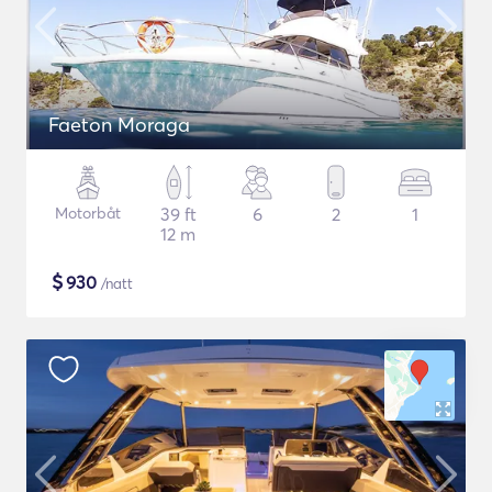
Faeton Moraga
Motorbåt
39 ft
6
2
1
12 m
$
930
/natt