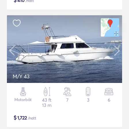
$
410
/natt
M/Y 43
Motorbåt
43 ft
7
3
6
13 m
$
1,722
/natt