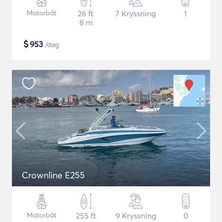
Motorbåt
26 ft
7 Kryssning
1
8 m
$
953
/dag
Crownline E255
Motorbåt
255 ft
9 Kryssning
0