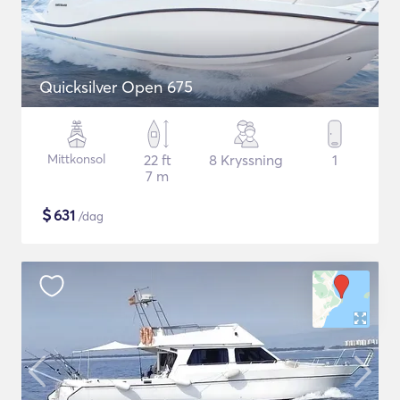
Quicksilver Open 675
Mittkonsol
22 ft
8 Kryssning
1
7 m
$
631
/dag