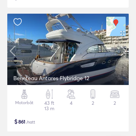
Beneteau Antares Flybridge 12
Motorbåt
43 ft
4
2
2
13 m
$
861
/natt