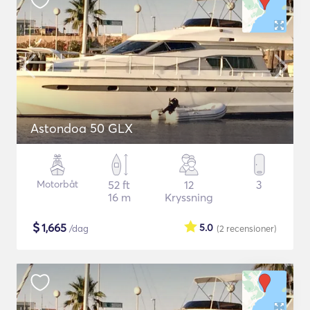
Astondoa 50 GLX
Motorbåt
52 ft
12
3
16 m
Kryssning
$
1,665
5.0
/dag
(2
recensioner
)