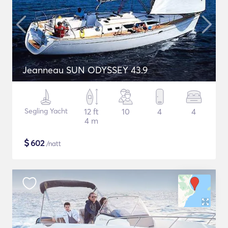
Jeanneau SUN ODYSSEY 43.9
Segling Yacht
12 ft
10
4
4
4 m
$
602
/natt