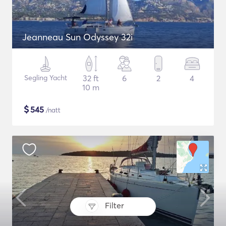
Jeanneau Sun Odyssey 32i
Segling Yacht
32 ft
6
2
4
10 m
$
545
/natt
Filter