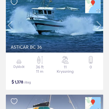
ASTICAR BC 36
Dykbåt
36 ft
11
0
11 m
Kryssning
$
1,378
/dag