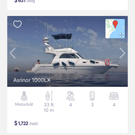
$
631
/dag
Asrinor 1000LX
Motorbåt
33 ft
4
3
4
10 m
$
1,722
/natt