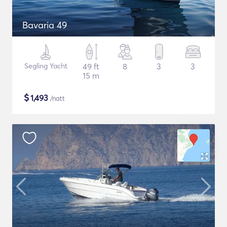
Bavaria 49
Segling Yacht
49 ft
8
3
3
15 m
$
1,493
/natt