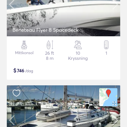
Beneteau Flyer 8 Spacedeck
Mittkonsol
26 ft
10
1
8 m
Kryssning
$
746
/dag