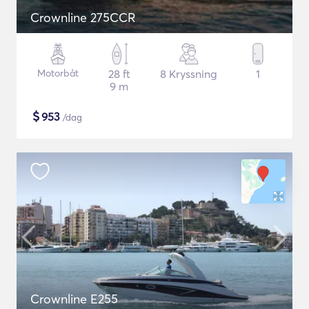
Crownline 275CCR
Motorbåt
28 ft
8 Kryssning
1
9 m
$
953
/dag
Crownline E255