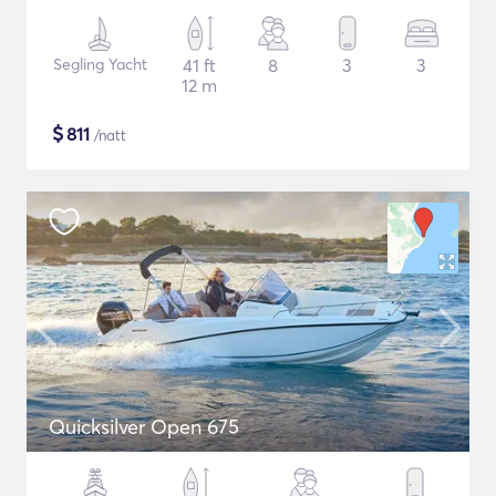
Segling Yacht
41 ft
8
3
3
12 m
$
811
/natt
Quicksilver Open 675