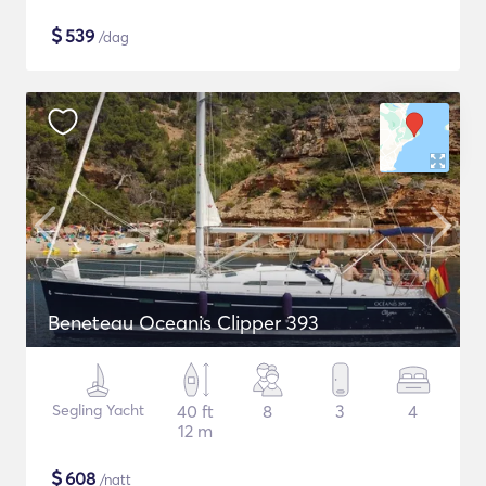
$
539
/dag
Beneteau Oceanis Clipper 393
Segling Yacht
40 ft
8
3
4
12 m
$
608
/natt