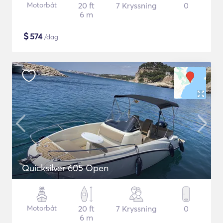
Motorbåt
20 ft
7 Kryssning
0
6 m
$
574
/dag
Quicksilver 605 Open
Motorbåt
20 ft
7 Kryssning
0
6 m