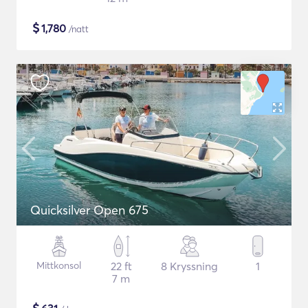
$
1,780
/natt
Quicksilver Open 675
Mittkonsol
22 ft
8 Kryssning
1
7 m