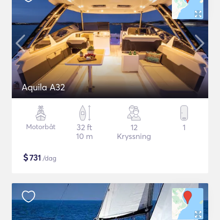
Aquila A32
Motorbåt
32 ft
12
1
10 m
Kryssning
$
731
/dag