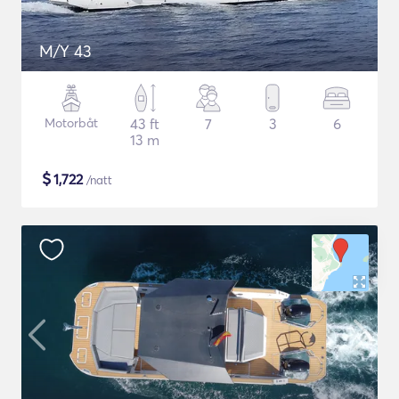
M/Y 43
Motorbåt
43 ft
7
3
6
13 m
$
1,722
/natt