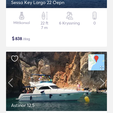
Sessa Key Largo 22 Oepn
Mittkonsol
22 ft
6 Kryssning
0
7 m
$
838
/dag
Astinor 12,5