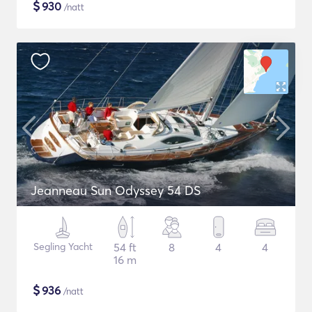
$
930
/natt
Jeanneau Sun Odyssey 54 DS
Segling Yacht
54 ft
8
4
4
16 m
$
936
/natt