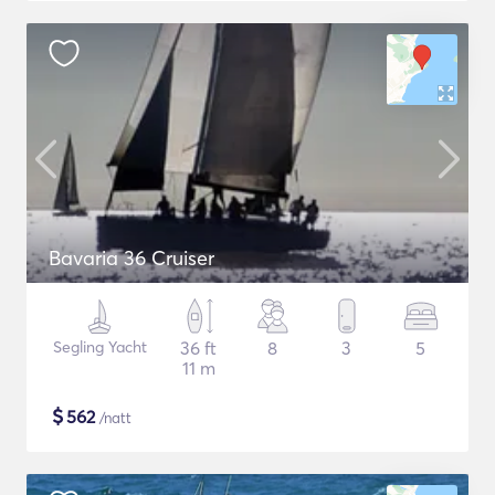
Bavaria 36 Cruiser
Segling Yacht
36 ft
8
3
5
11 m
$
562
/natt