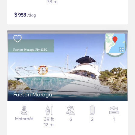
78 m
$
953
/dag
Faeton Moraga
Motorbåt
39 ft
6
2
1
12 m