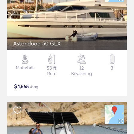
Astondooa 50 GLX
Motorbåt
53 ft
12
3
16 m
Kryssning
$
1,665
/dag