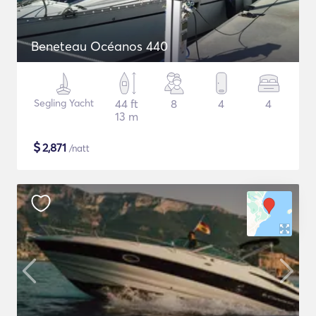
Beneteau Océanos 440
Segling Yacht
44 ft
8
4
4
13 m
$
2,871
/natt