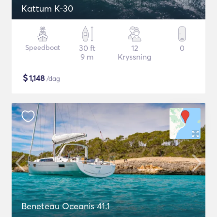
Kattum K-30
Speedboat
30 ft
12
0
9 m
Kryssning
$
1,148
/dag
Beneteau Oceanis 41.1