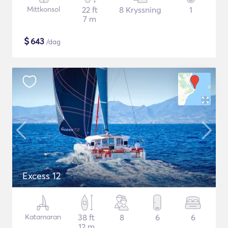
Mittkonsol
22 ft
8 Kryssning
1
7 m
$
643
/dag
Excess 12
Katamaran
38 ft
8
6
6
12 m