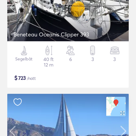
Beneteau Oceanis Clipper 393
Segelbåt
40 ft
6
3
3
12 m
$
723
/natt