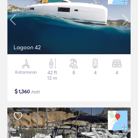
Lagoon 42
Katamaran
42 ft
8
4
4
13 m
$
1,360
/natt