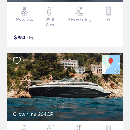
Motorbåt
25 ft
9 Kryssning
0
8 m
$
953
/dag
Crownline 264CR