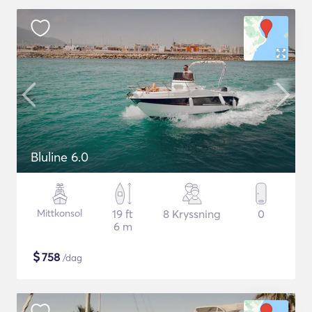
Bluline 6.0
Mittkonsol
19 ft
8 Kryssning
0
6 m
$
758
/dag