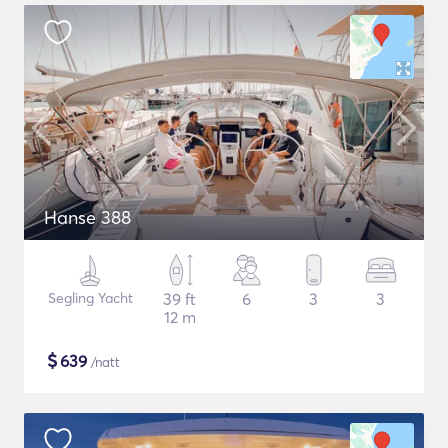
Hanse 388
Segling Yacht
39 ft
6
3
3
12 m
$
639
/natt