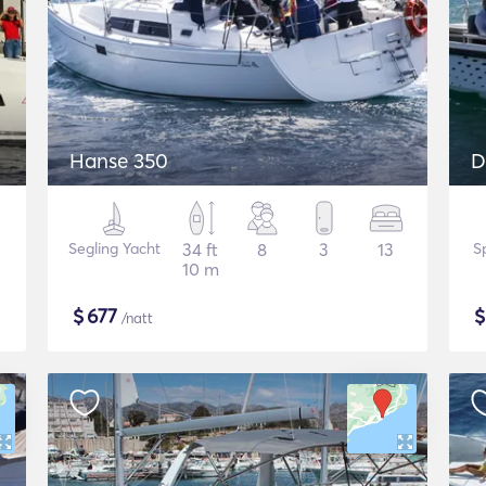
Hanse 350
D
Segling Yacht
34 ft
8
3
13
S
10 m
$
677
/natt