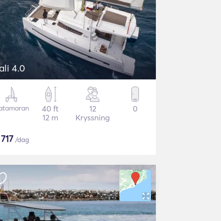
ali 4.0
atamaran
40 ft
12
0
12 m
Kryssning
$
717
/dag