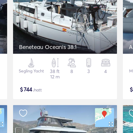
Beneteau Oceanis 38.1
A
Segling Yacht
38 ft
8
3
4
M
12 m
$
744
/natt