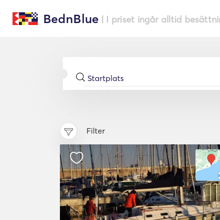
BednBlue
| I priset ingår alltid besättn
Filter