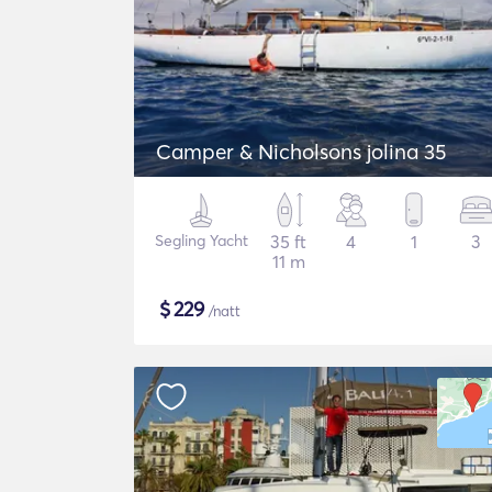
Camper & Nicholsons jolina 35
Segling Yacht
35 ft
4
1
3
11 m
$
229
/natt