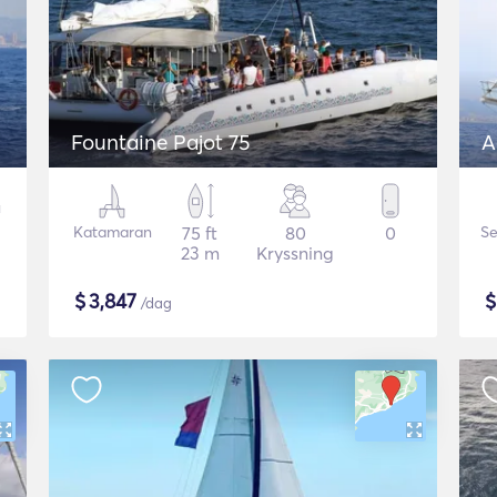
Fountaine Pajot 75
A
Katamaran
75 ft
80
0
Se
23 m
Kryssning
$
3,847
/dag