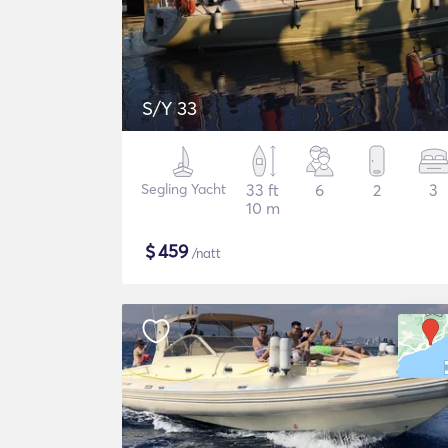
S/Y 33
Segling Yacht
33 ft
6
2
3
10 m
$
459
/natt