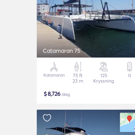
Catamaran 75
Katamaran
75 ft
125
0
23 m
Kryssning
$
8,726
/dag