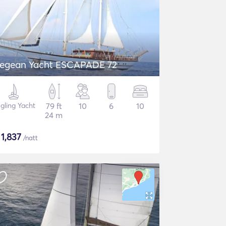
egean Yacht ESCAPADE 72
gling Yacht
79 ft
10
6
10
24 m
$
1,837
/natt