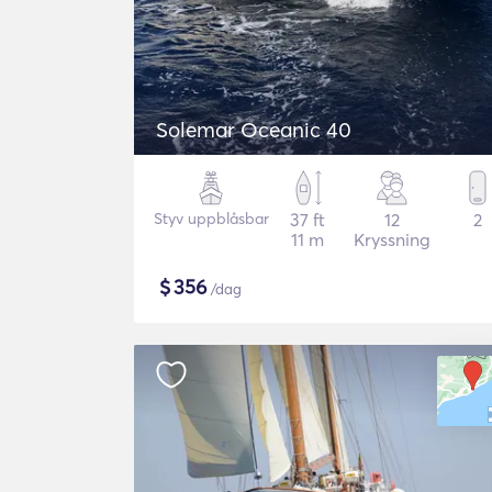
Solemar Oceanic 40
Styv uppblåsbar
37 ft
12
2
11 m
Kryssning
$
356
/dag