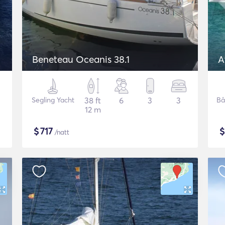
Beneteau Oceanis 38.1
A
Segling Yacht
38 ft
6
3
3
Bå
12 m
$
717
/natt