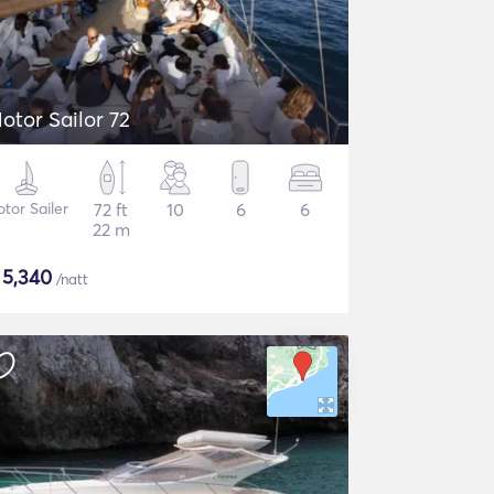
otor Sailor 72
tor Sailer
72 ft
10
6
6
22 m
$
5,340
/natt