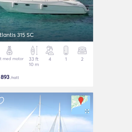
tlantis 315 SC
t med motor
33 ft
4
1
2
10 m
$
893
/natt