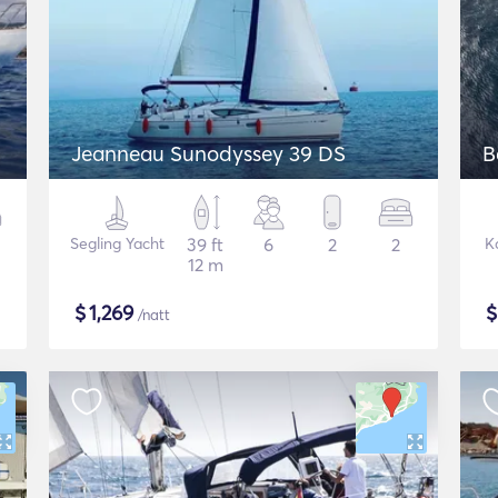
Jeanneau Sunodyssey 39 DS
B
Segling Yacht
39 ft
6
2
2
K
12 m
$
1,269
/natt