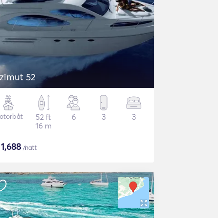
zimut 52
otorbåt
52 ft
6
3
3
16 m
$
1,688
/natt