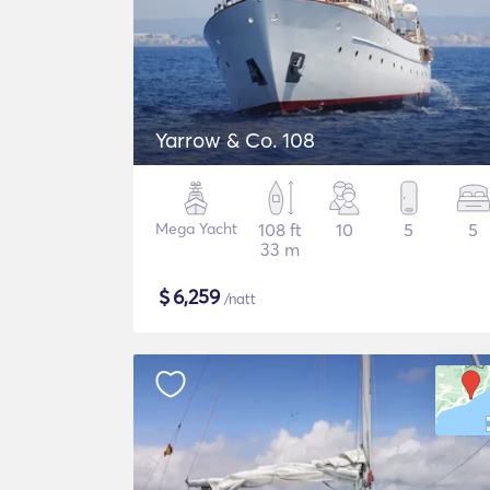
Yarrow & Co. 108
Mega Yacht
108 ft
10
5
5
33 m
$
6,259
/natt