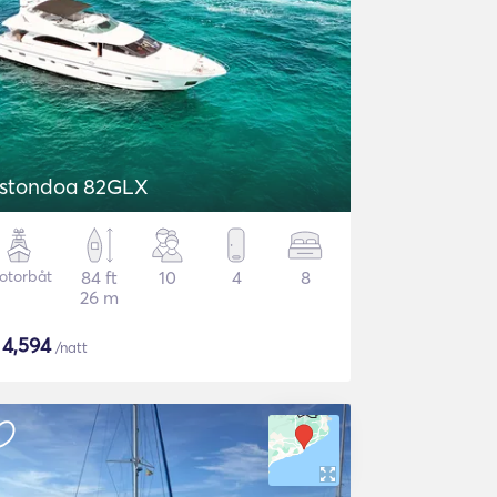
stondoa 82GLX
otorbåt
84 ft
10
4
8
26 m
$
4,594
/natt