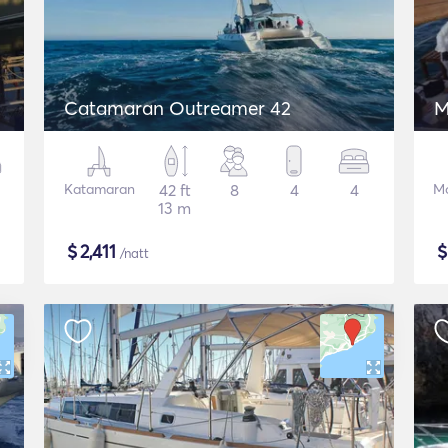
Catamaran Outreamer 42
M
Katamaran
42 ft
8
4
4
Mo
13 m
$
2,411
/natt