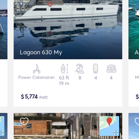
Lagoon 630 My
A
Power Catamaran
63 ft
8
4
4
M
19 m
$
5,774
/natt