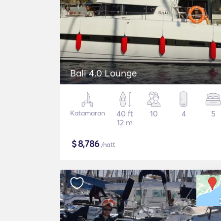
Bali 4.0 Lounge
Katamaran
40 ft
10
4
5
12 m
$
8,786
/natt