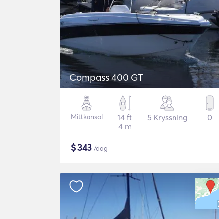
Compass 400 GT
Mittkonsol
14 ft
5 Kryssning
0
4 m
$
343
/dag