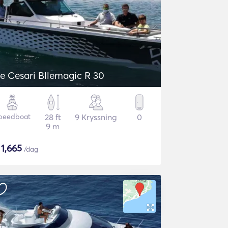
e Cesari Bllemagic R 30
peedboat
28 ft
9 Kryssning
0
9 m
$
1,665
/dag