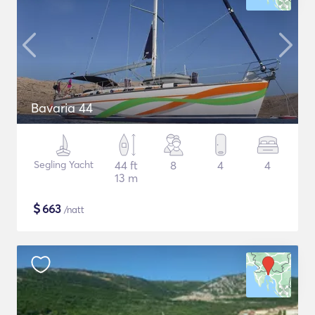
Bavaria 44
Segling Yacht
44 ft
8
4
4
13 m
$
663
/natt