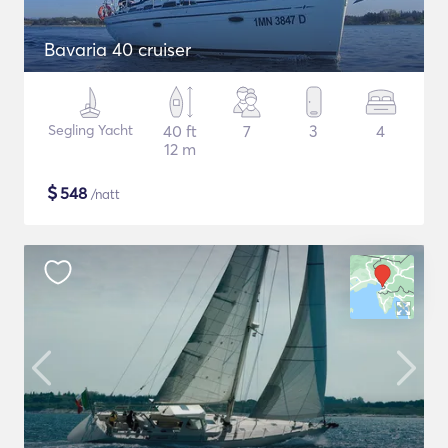
Bavaria 40 cruiser
Segling Yacht
40 ft
7
3
4
12 m
$
548
/natt