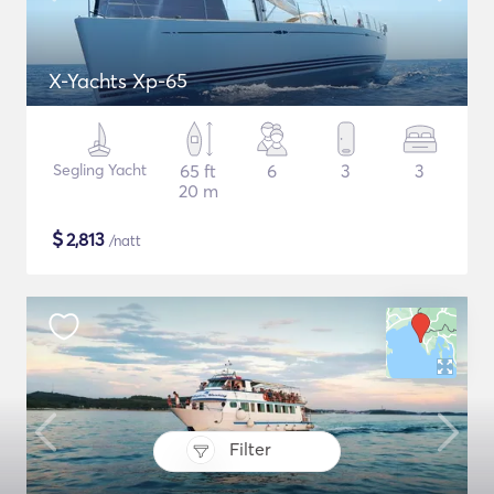
X-Yachts Xp-65
Segling Yacht
65 ft
6
3
3
20 m
$
2,813
/natt
Filter