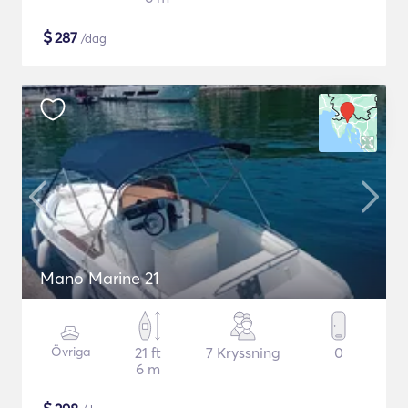
$
287
/dag
Mano Marine 21
Övriga
21 ft
7 Kryssning
0
6 m