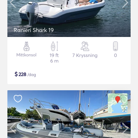
Ranieri Shark 19
Mittkonsol
19 ft
7 Kryssning
0
6 m
$
228
/dag