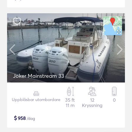
Joker Mainstream 33
Uppblåsbar utombordare
35 ft
12
0
11 m
Kryssning
$
958
/dag