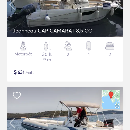
Jeanneau CAP CAMARAT 8,5 CC
Motorbåt
30 ft
2
1
2
9 m
$
631
/natt