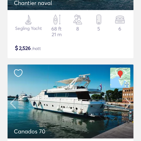
Chantier naval
Segling Yacht
68 ft
8
5
6
21 m
$
2,526
/natt
Canados 70