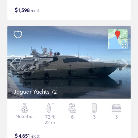
$
1,598
/natt
Jaguar Yachts 72
Motorbåt
72 ft
6
3
3
22 m
$
4,651
/natt