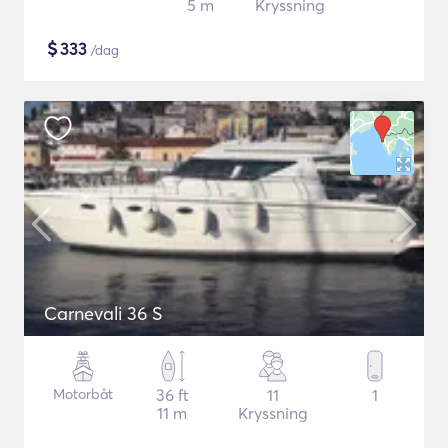
5 m
Kryssning
$
333
/dag
Carnevali 36 S
Motorbåt
36 ft
11
1
11 m
Kryssning