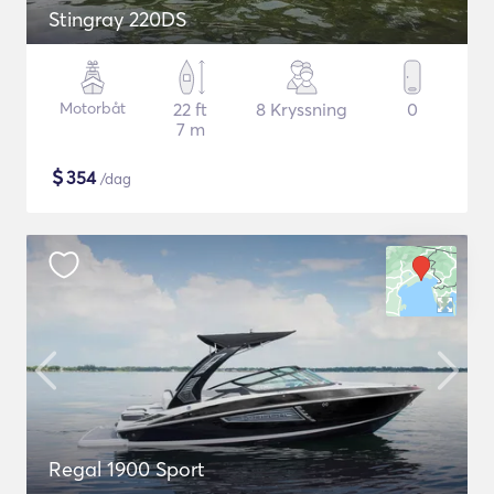
Stingray 220DS
Motorbåt
22 ft
8 Kryssning
0
7 m
$
354
/dag
Regal 1900 Sport