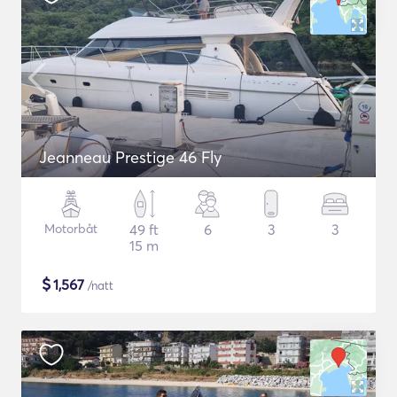
Jeanneau Prestige 46 Fly
Motorbåt
49 ft
6
3
3
15 m
$
1,567
/natt