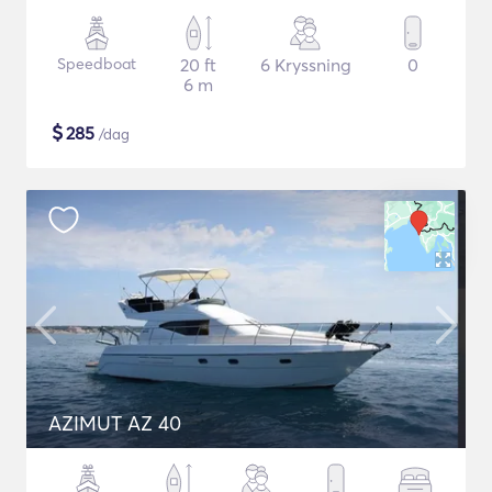
Speedboat
20 ft
6 Kryssning
0
6 m
$
285
/dag
AZIMUT AZ 40