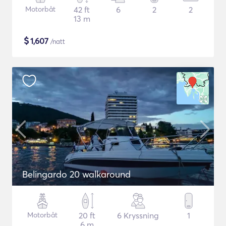
Motorbåt
42 ft
6
2
2
13 m
$
1,607
/natt
Belingardo 20 walkaround
Motorbåt
20 ft
6 Kryssning
1
6 m