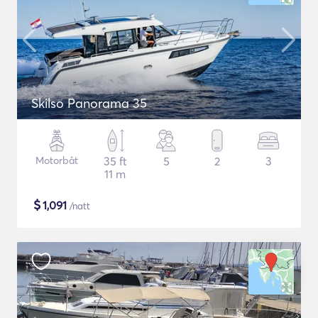
Skilso Panorama 35
Motorbåt
35 ft
5
2
3
11 m
$
1,091
/natt