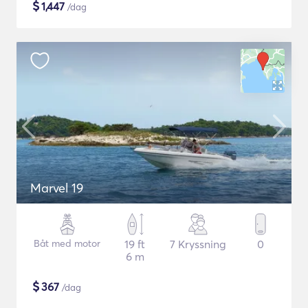
$
1,447
/dag
Marvel 19
Båt med motor
19 ft
7 Kryssning
0
6 m
$
367
/dag