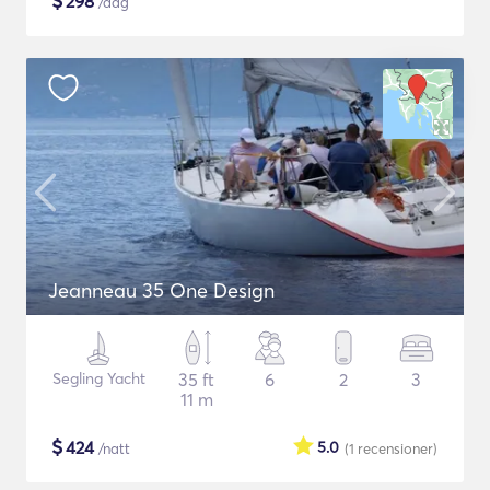
$
298
/dag
Jeanneau 35 One Design
Segling Yacht
35 ft
6
2
3
11 m
$
424
5.0
/natt
(1
recensioner
)