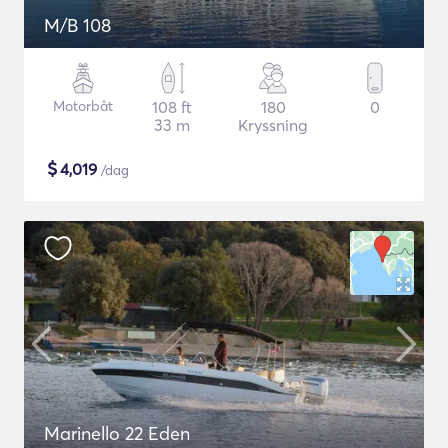
M/B 108
Motorbåt
108 ft
180
0
33 m
Kryssning
$
4,019
/dag
Marinello 22 Eden