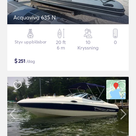
Acquaviva 635 N
Styv uppblåsbar
20 ft
10
0
6 m
Kryssning
$
251
/dag