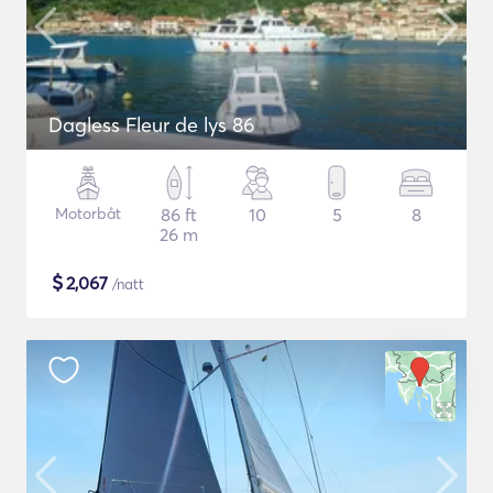
Dagless Fleur de lys 86
Motorbåt
86 ft
10
5
8
26 m
$
2,067
/natt