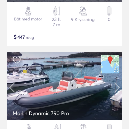
Båt med motor
23 ft
9 Kryssning
0
7 m
$
447
/dag
Marlin Dynamic 790 Pro