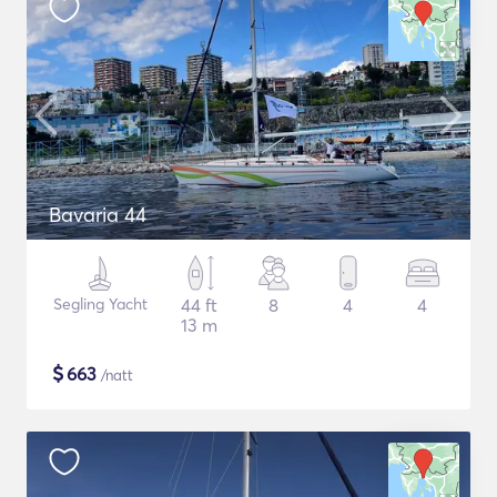
Bavaria 44
Segling Yacht
44 ft
8
4
4
13 m
$
663
/natt