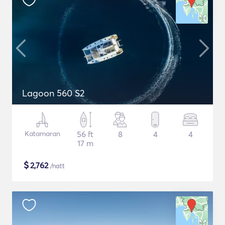
Lagoon 560 S2
Katamaran
56 ft
8
4
4
17 m
$
2,762
/natt