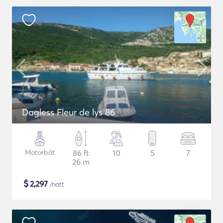
Dagless Fleur de lys 86
Motorbåt
86 ft
10
5
7
26 m
$
2,297
/natt