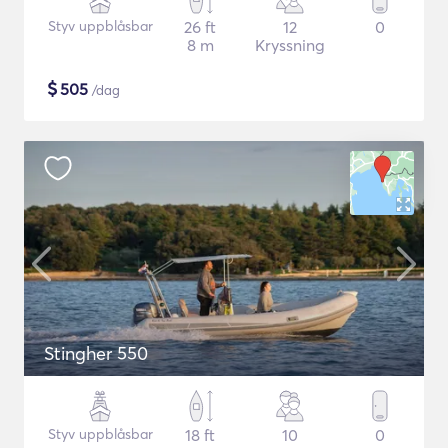
Styv uppblåsbar
26 ft
12
0
8 m
Kryssning
$
505
/dag
Stingher 550
Styv uppblåsbar
18 ft
10
0