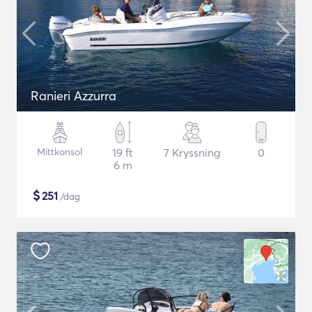
Ranieri Azzurra
Mittkonsol
19 ft
7 Kryssning
0
6 m
$
251
/dag