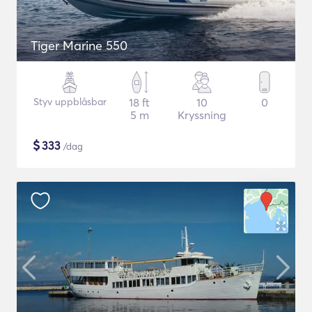
Tiger Marine 550
Styv uppblåsbar
18 ft
10
0
5 m
Kryssning
$
333
/dag