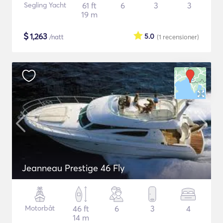
Segling Yacht
61 ft
6
3
3
19 m
$
1,263
5.0
/natt
(1
recensioner
)
Jeanneau Prestige 46 Fly
Motorbåt
46 ft
6
3
4
14 m