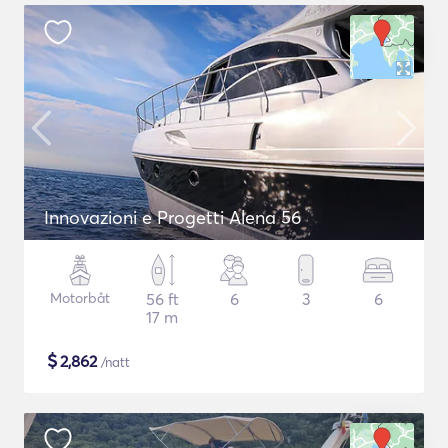
Innovazioni e Progetti Alena 56
Motorbåt
56 ft
6
3
6
17 m
$
2,862
/natt