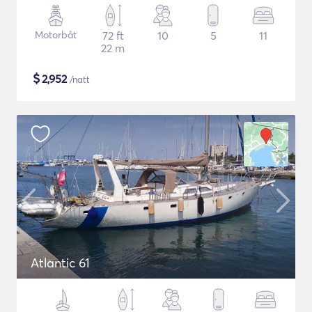
Motorbåt
72 ft
10
5
11
22 m
$
2,952
/natt
Atlantic 61