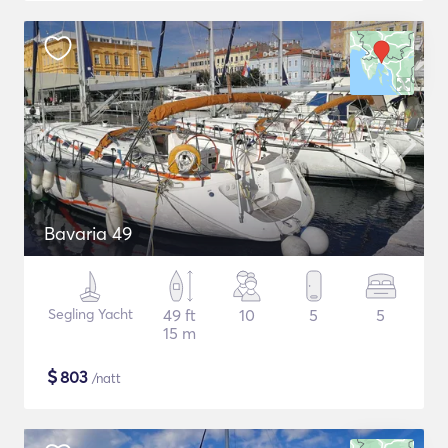
Bavaria 49
Segling Yacht
49 ft
10
5
5
15 m
$
803
/natt