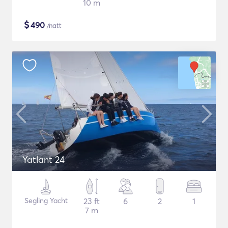
10 m
$
490
/natt
Yatlant 24
Segling Yacht
23 ft
6
2
1
7 m