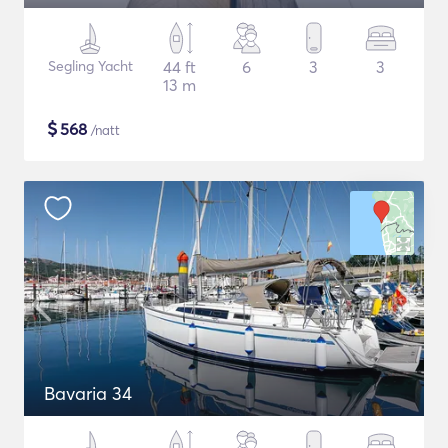
Segling Yacht
44 ft
6
3
3
13 m
$
568
/natt
Bavaria 34