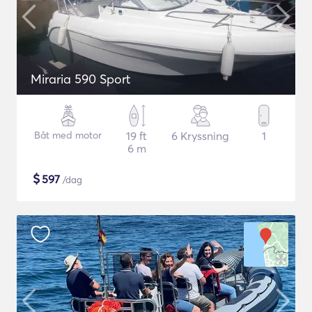
Miraria 590 Sport
Båt med motor
19 ft
6 Kryssning
1
6 m
$
597
/dag