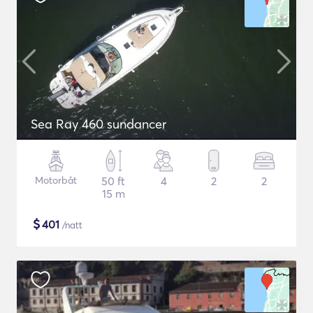
Sea Ray 460 sundancer
Motorbåt
50 ft
4
2
2
15 m
$
401
/natt