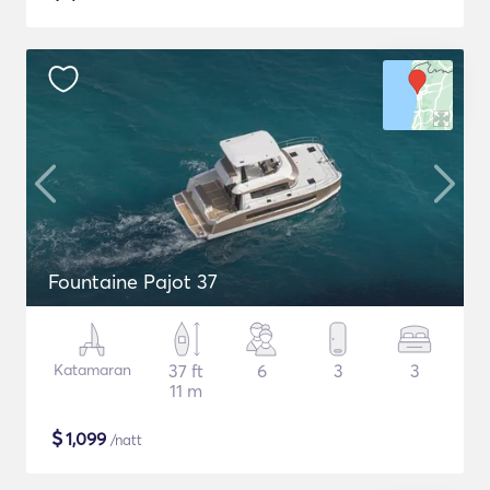
Fountaine Pajot 37
Katamaran
37 ft
6
3
3
11 m
$
1,099
/natt