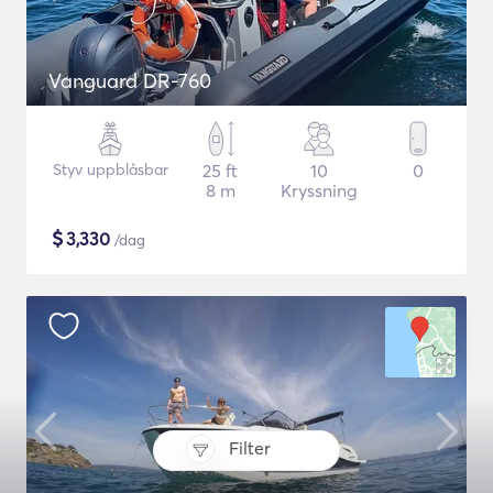
Vanguard DR-760
Styv uppblåsbar
25 ft
10
0
8 m
Kryssning
$
3,330
/dag
Filter