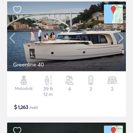
Greenline 40
Motorbåt
39 ft
4
2
2
12 m
$
1,263
/natt