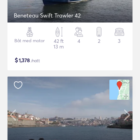
Beneteau Swift Trawler 42
Båt med motor
42 ft
4
2
3
13 m
$
1,378
/natt