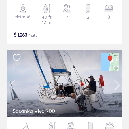
Motorbåt
40 ft
4
2
3
12 m
$
1,263
/natt
Sasanka Viva 700