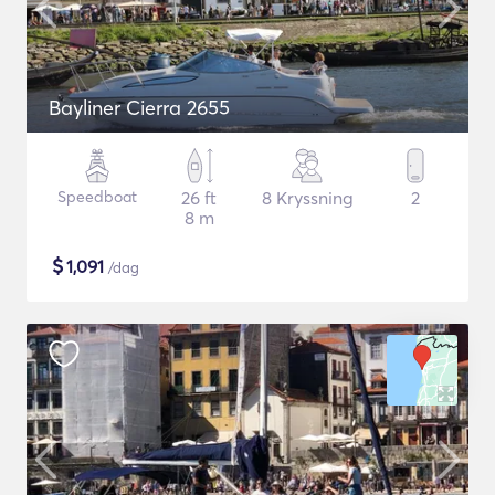
Bayliner Cierra 2655
Speedboat
26 ft
8 Kryssning
2
8 m
$
1,091
/dag