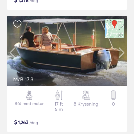
$
1,378
/dag
M/B 17.3
Båt med motor
17 ft
8 Kryssning
0
5 m
$
1,263
/dag