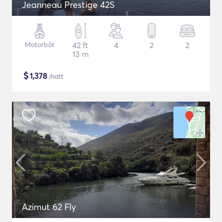
Jeanneau Prestige 42S
Motorbåt
42 ft
4
2
2
13 m
$
1,378
/natt
Azimut 62 Fly