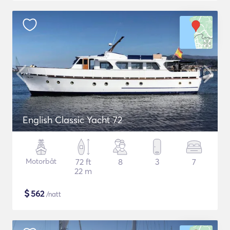
English Classic Yacht 72
Motorbåt
72 ft
8
3
7
22 m
$
562
/natt