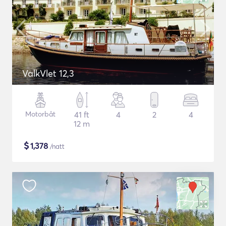
ValkVlet 12,3
Motorbåt
41 ft
4
2
4
12 m
$
1,378
/natt