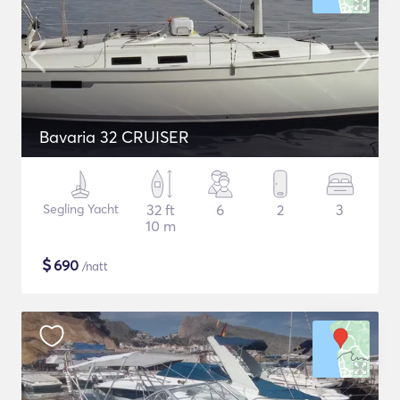
Bavaria 32 CRUISER
Segling Yacht
32 ft
6
2
3
10 m
$
690
/natt