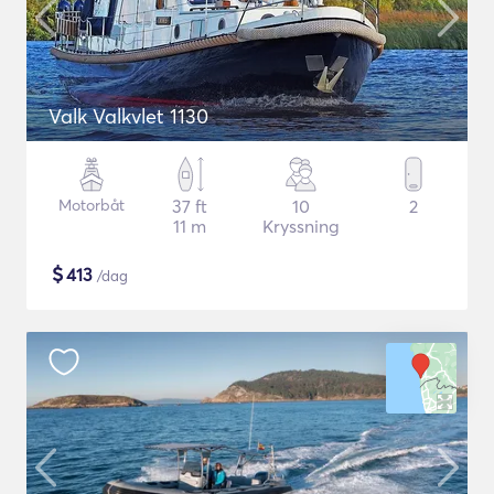
Valk Valkvlet 1130
Motorbåt
37 ft
10
2
11 m
Kryssning
$
413
/dag