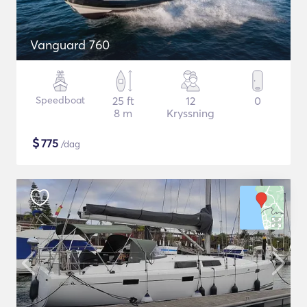
Vanguard 760
Speedboat
25 ft
12
0
8 m
Kryssning
$
775
/dag