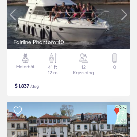
Fairline Phantom 40
Motorbåt
41 ft
12
0
12 m
Kryssning
$
1,837
/dag