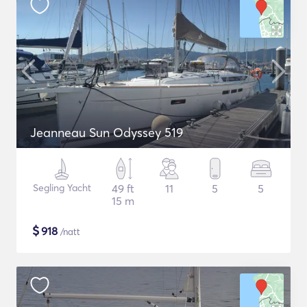
Jeanneau Sun Odyssey 519
Segling Yacht
49 ft
11
5
5
15 m
$
918
/natt