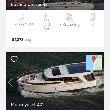
Bavaria Cruiser 42
Segling Yacht
42 ft
8 Kryssning
3
13 m
$
1,378
/dag
Motor yacht 40'