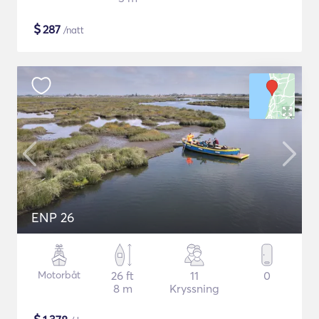
$
287
/natt
ENP 26
Motorbåt
26 ft
11
0
8 m
Kryssning