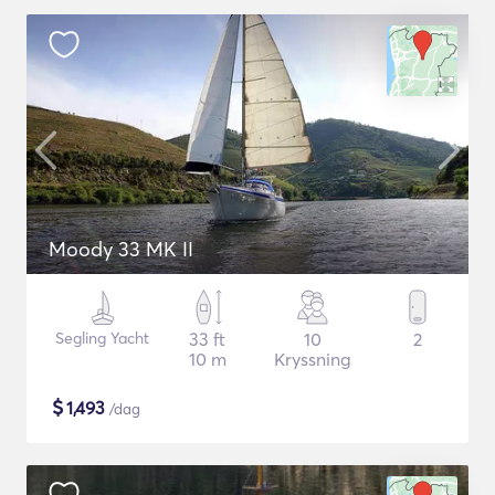
Moody 33 MK II
Segling Yacht
33 ft
10
2
10 m
Kryssning
$
1,493
/dag