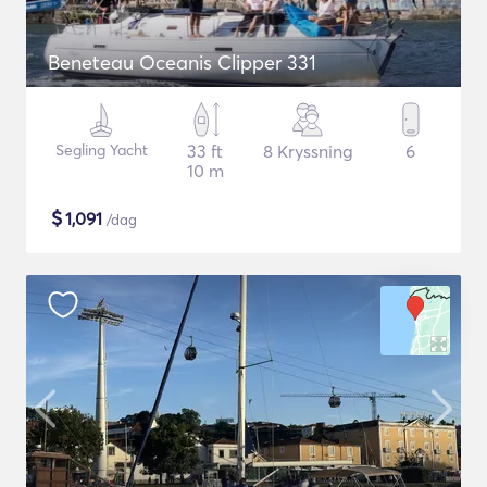
Beneteau Oceanis Clipper 331
Segling Yacht
33 ft
8 Kryssning
6
10 m
$
1,091
/dag