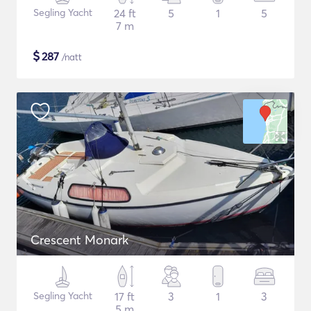
Segling Yacht
24 ft
5
1
5
7 m
$
287
/natt
Crescent Monark
Segling Yacht
17 ft
3
1
3
5 m