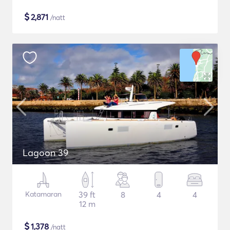
$
2,871
/natt
Lagoon 39
Katamaran
39 ft
8
4
4
12 m
$
1,378
/natt