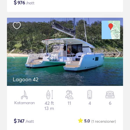
$
976
/natt
Lagoon 42
Katamaran
42 ft
11
4
6
13 m
$
747
5.0
/natt
(1
recensioner
)