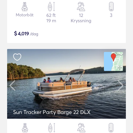
Motorbåt
62 ft
12
3
19 m
Kryssning
$
4,019
/dag
Sun Tracker Party Barge 22 DLX