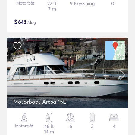
Motorbåt
22 ft
9 Kryssning
0
7 m
$
643
/dag
Motorboat Aresa 15E
Motorbåt
46 ft
6
3
4
14 m