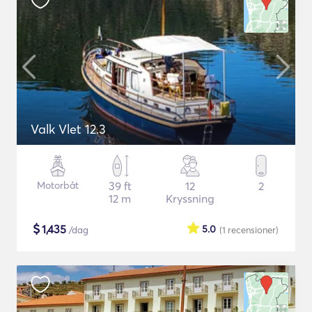
Valk Vlet 12.3
Motorbåt
39 ft
12
2
12 m
Kryssning
$
1,435
5.0
/dag
(1
recensioner
)