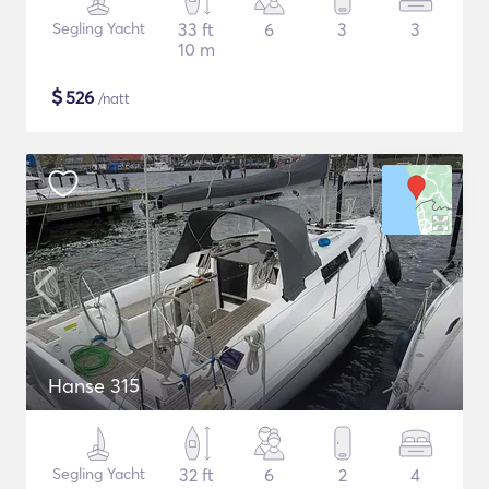
Segling Yacht
33 ft
6
3
3
10 m
$
526
/natt
Hanse 315
Segling Yacht
32 ft
6
2
4