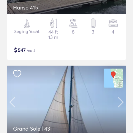
Hanse 415
Segling Yacht
44 ft
8
3
4
13 m
$
547
/natt
Grand Soleil 43