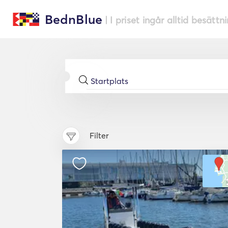
BednBlue
| I priset ingår alltid besättn
Filter