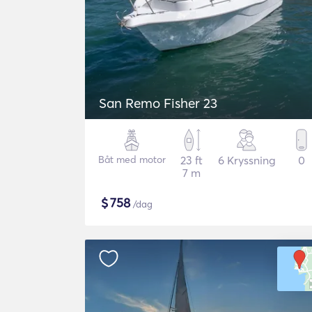
San Remo Fisher 23
Båt med motor
23 ft
6 Kryssning
0
7 m
$
758
/dag