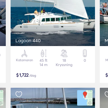
Lagoon 440
M
Katamaran
45 ft
18
0
M
14 m
Kryssning
$
1,722
/dag