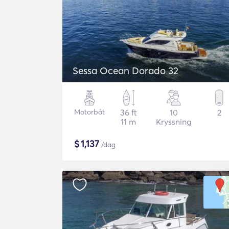
Sessa Ocean Dorado 32
Motorbåt
36 ft
10
2
11 m
Kryssning
$
1,137
/dag