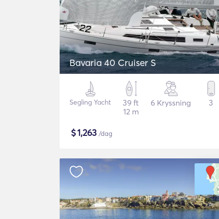
Bavaria 40 Cruiser S
Segling Yacht
39 ft
6 Kryssning
3
12 m
$
1,263
/dag