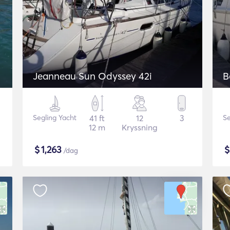
Jeanneau Sun Odyssey 42i
B
Segling Yacht
41 ft
12
3
Se
12 m
Kryssning
$
1,263
/dag