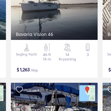
Bavaria Vision 46
B
Segling Yacht
46 ft
14
3
Se
14 m
Kryssning
$
1,263
/dag