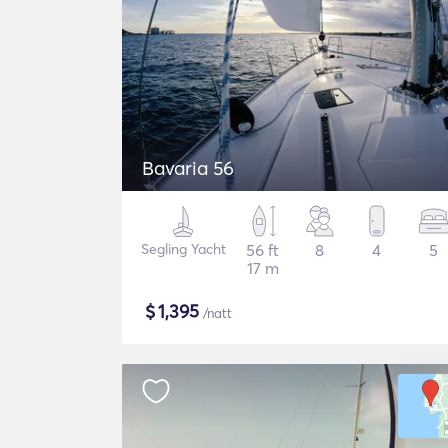
Bavaria 56
Segling Yacht
56 ft
8
4
5
17 m
$
1,395
/natt