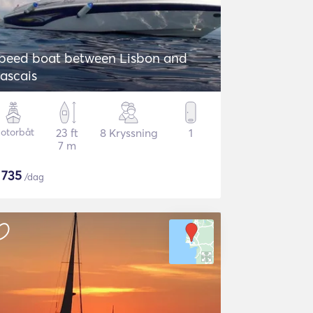
peed boat between Lisbon and
ascais
otorbåt
23 ft
8 Kryssning
1
7 m
$
735
/dag