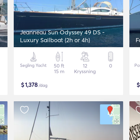
Jeanneau Sun Odyssey 49 DS -
Luxury Sailboat (2h or 4h)
F
Segling Yacht
50 ft
12
0
Po
15 m
Kryssning
$
1,378
/dag