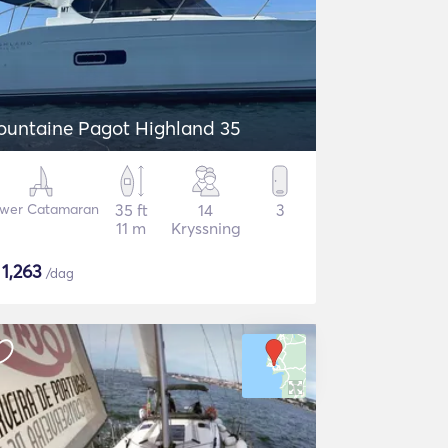
ountaine Pagot Highland 35
wer Catamaran
35 ft
14
3
11 m
Kryssning
$
1,263
/dag