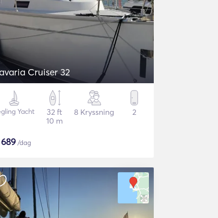
avaria Cruiser 32
gling Yacht
32 ft
8 Kryssning
2
10 m
$
689
/dag