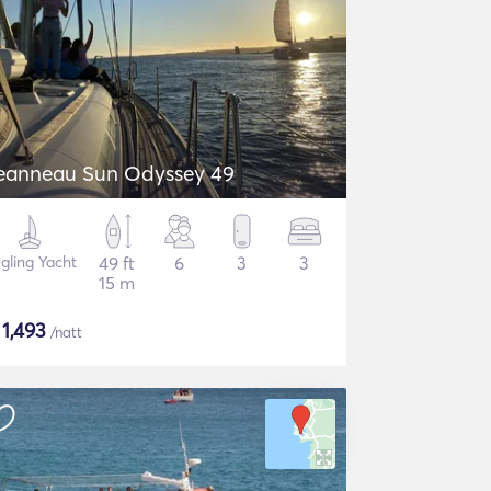
eanneau Sun Odyssey 49
gling Yacht
49 ft
6
3
3
15 m
$
1,493
/natt