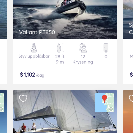
S
Valiant PT850
C
Styv uppblåsbar
28 ft
12
0
M
9 m
Kryssning
$
1,102
/dag