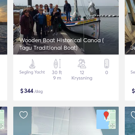
Wooden Boat Historical Canoa (
Tagu Traditional Boat)
J
Segling Yacht
30 ft
12
0
Se
9 m
Kryssning
$
344
/dag