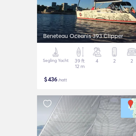
Beneteau Oceanis 393 Clipper
Segling Yacht
39 ft
4
2
2
12 m
$
436
/natt