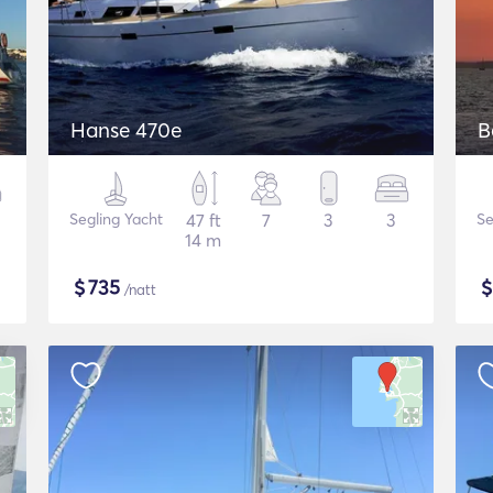
Hanse 470e
B
Segling Yacht
47 ft
7
3
3
Se
14 m
$
735
/natt