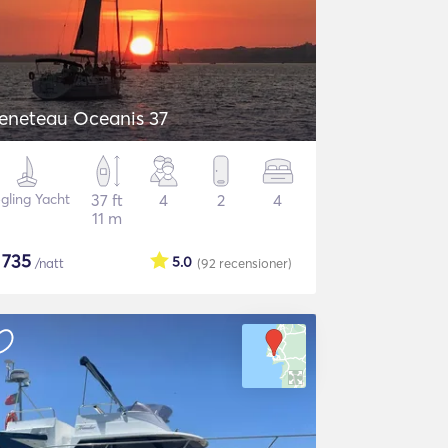
eneteau Oceanis 37
gling Yacht
37 ft
4
2
4
11 m
$
735
5.0
/natt
(92
recensioner
)