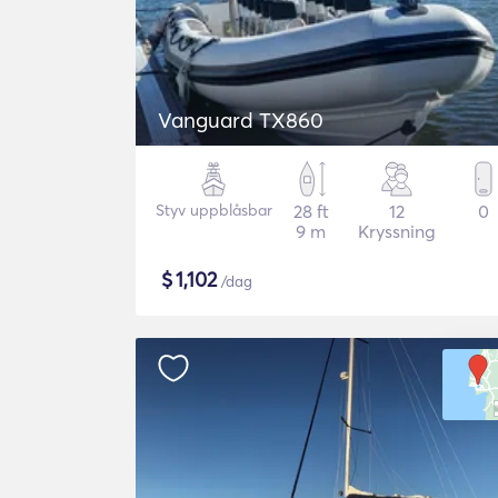
Vanguard TX860
Styv uppblåsbar
28 ft
12
0
9 m
Kryssning
$
1,102
/dag