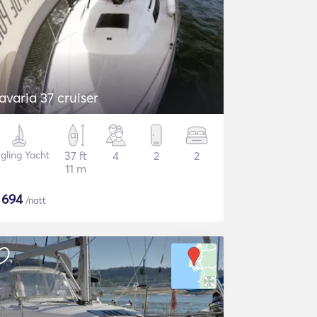
avaria 37 cruiser
gling Yacht
37 ft
4
2
2
11 m
$
694
/natt