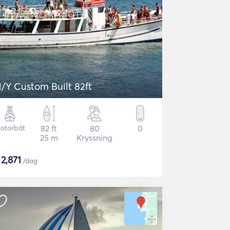
/Y Custom Built 82ft
otorbåt
82 ft
80
0
25 m
Kryssning
$
2,871
/dag