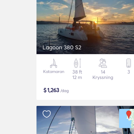
Lagoon 380 S2
Katamaran
38 ft
14
3
12 m
Kryssning
$
1,263
/dag