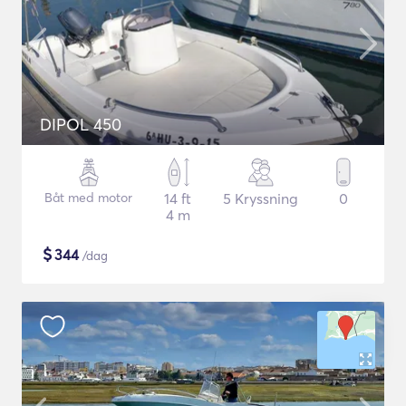
DIPOL 450
Båt med motor
14 ft
5 Kryssning
0
4 m
$
344
/dag