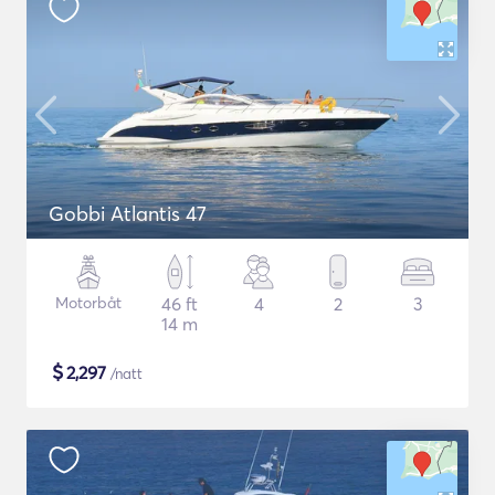
Gobbi Atlantis 47
Motorbåt
46 ft
4
2
3
14 m
$
2,297
/natt