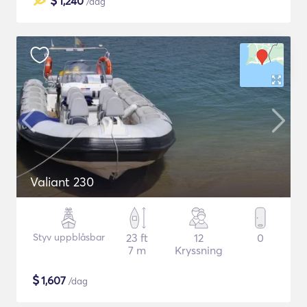
$
1,240
/dag
Valiant 230
Styv uppblåsbar
23 ft
12
0
7 m
Kryssning
$
1,607
/dag