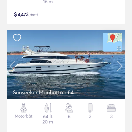
16 m
$
4,473
/natt
Sunseeker Manhattan 64
Motorbåt
64 ft
6
3
3
20 m