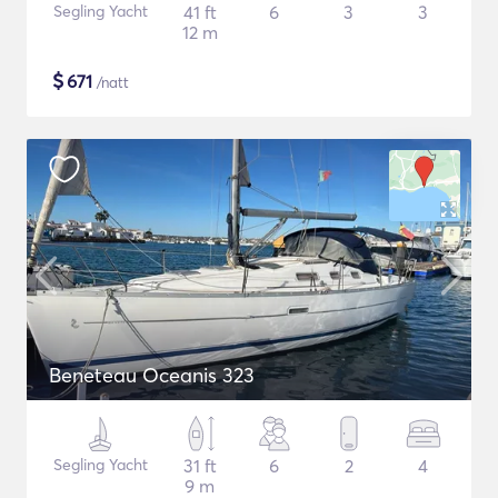
Segling Yacht
41 ft
6
3
3
12 m
$
671
/natt
Beneteau Oceanis 323
Segling Yacht
31 ft
6
2
4
9 m