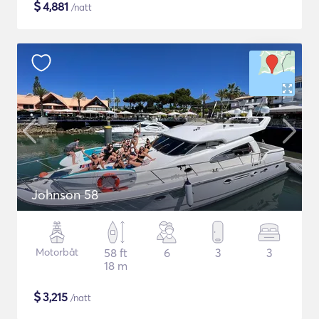
$
4,881
/natt
Johnson 58
Motorbåt
58 ft
6
3
3
18 m
$
3,215
/natt