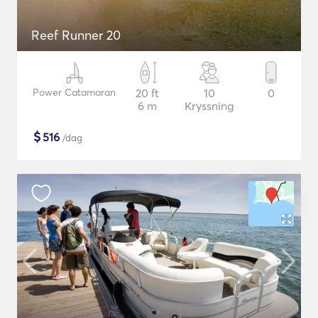
Reef Runner 20
Power Catamaran
20 ft
10
0
6 m
Kryssning
$
516
/dag