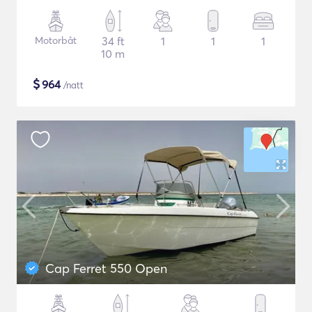
Motorbåt
34 ft
1
1
1
10 m
$
964
/natt
Cap Ferret 550 Open