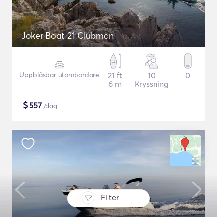
Joker Boat 21 Clubman
Uppblåsbar utombordare
21 ft
10
0
6 m
Kryssning
$
557
/dag
Filter