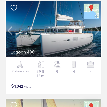
Lagoon 400
Katamaran
39 ft
9
4
4
12 m
$
1,042
/natt