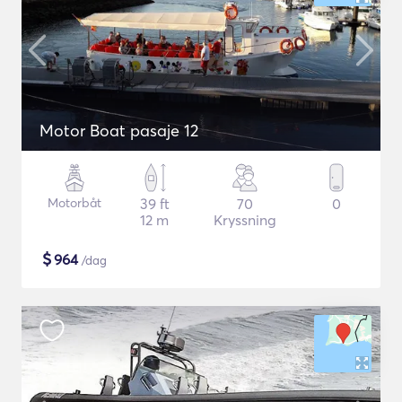
Motor Boat pasaje 12
Motorbåt
39 ft
70
0
12 m
Kryssning
$
964
/dag