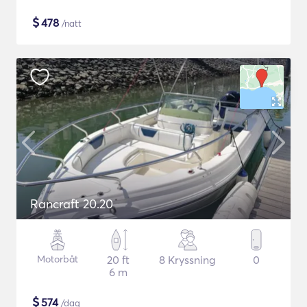
$
478
/natt
Rancraft 20.20
Motorbåt
20 ft
8 Kryssning
0
6 m
$
574
/dag