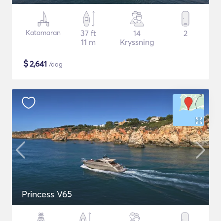
Katamaran
37 ft
14
2
11 m
Kryssning
$
2,641
/dag
Princess V65