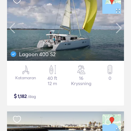
Lagoon 400 S2
Katamaran
40 ft
16
0
12 m
Kryssning
$
1,182
/dag