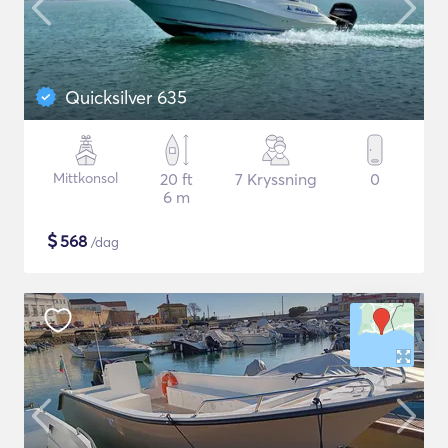
Quicksilver 635
Mittkonsol
20 ft
7 Kryssning
0
6 m
$
568
/dag