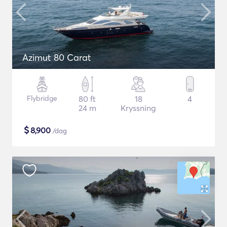
Azimut 80 Carat
Flybridge
80 ft
18
4
24 m
Kryssning
$
8,900
/dag