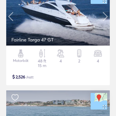
Fairline Targa 47 GT
Motorbåt
48 ft
4
2
4
15 m
$
2,526
/natt