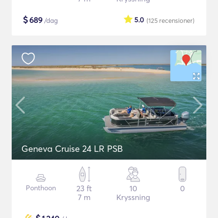
$
689
5.0
/dag
(125
recensioner
)
Geneva Cruise 24 LR PSB
Ponthoon
23 ft
10
0
7 m
Kryssning