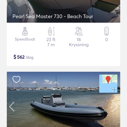
Pearl Sea Master 730 - Beach Tour
Speedboat
23 ft
18
0
7 m
Kryssning
$
562
/dag