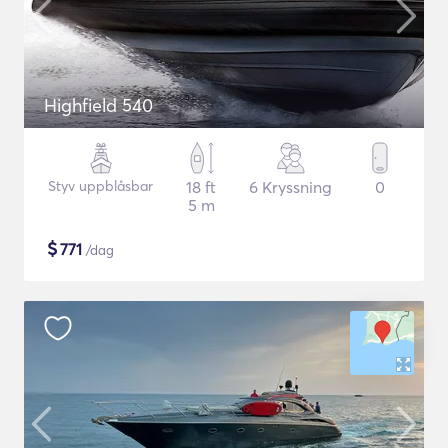
Highfield 540
Styv uppblåsbar
18 ft
6 Kryssning
0
5 m
$
771
/dag