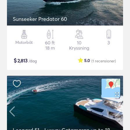
Sunseeker Predator 60
Motorbåt
60 ft
10
3
18 m
Kryssning
$
2,813
5.0
/dag
(1
recensioner
)