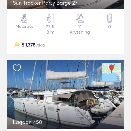
Sun Tracker Party Barge 27
Motorbåt
27 ft
11
0
8 m
Kryssning
$
1,378
/dag
Lagoon 450