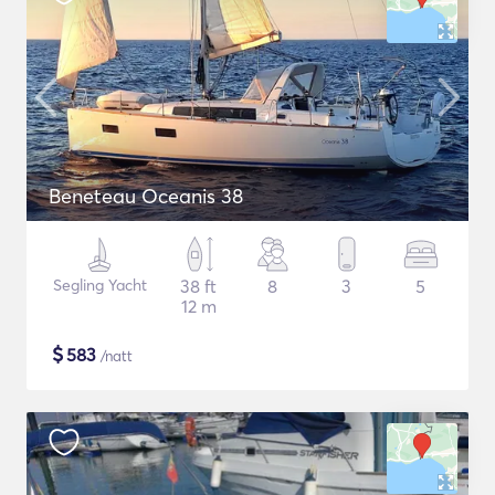
Beneteau Oceanis 38
Segling Yacht
38 ft
8
3
5
12 m
$
583
/natt