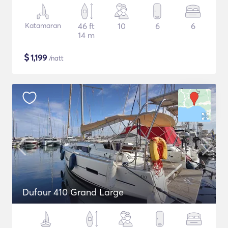
Katamaran
46 ft
10
6
6
14 m
$
1,199
/natt
Dufour 410 Grand Large