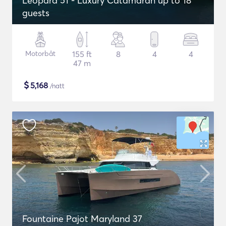
Leopard 51 - Luxury Catamaran up to 18
guests
Motorbåt
155 ft
8
4
4
47 m
$
5,168
/natt
Fountaine Pajot Maryland 37