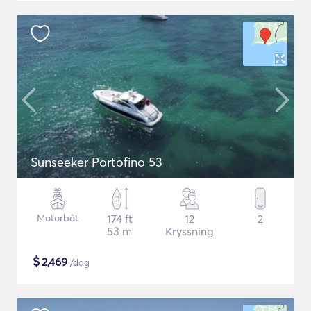
Sunseeker Portofino 53
Motorbåt
174 ft
12
2
53 m
Kryssning
$
2,469
/dag