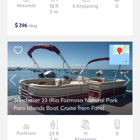
Motorbåt
18 ft
6 Kryssning
0
5 m
$
396
/dag
Sunchaser 23 (Ria Formosa Natural Park
Faro Islands Boat Cruise from Faro)
Ponthoon
23 ft
11
0
7 m
Kryssning