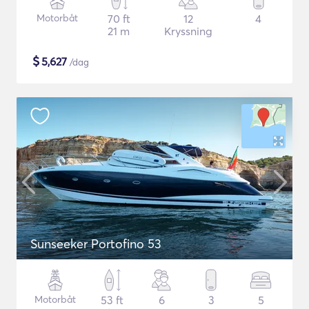
Motorbåt
70 ft
12
4
21 m
Kryssning
$
5,627
/dag
Sunseeker Portofino 53
Motorbåt
53 ft
6
3
5