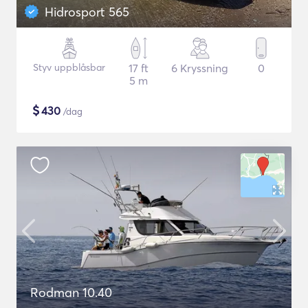
Hidrosport 565
Styv uppblåsbar
17 ft
6 Kryssning
0
5 m
$
430
/dag
Rodman 10.40