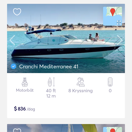
Cranchi Mediterranee 41
Motorbåt
40 ft
8 Kryssning
0
12 m
$
836
/dag