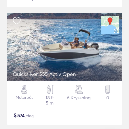
Quicksilver 555 Activ Open
Motorbåt
18 ft
6 Kryssning
0
5 m
$
574
/dag