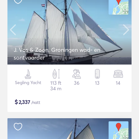
J. Vos & Zoon, Groningen wad- en
sontvaarder
Segling Yacht
113 ft
36
13
14
34 m
$
2,337
/natt