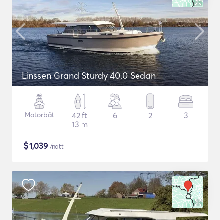
Linssen Grand Sturdy 40.0 Sedan
Motorbåt
42 ft
6
2
3
13 m
$
1,039
/natt