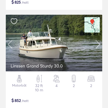
$
825
/natt
Linssen Grand Sturdy 30.0
Motorbåt
32 ft
4
2
2
10 m
$
852
/natt