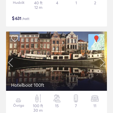
Husbåt
40 ft
4
1
2
12 m
$
631
/natt
Hotelboat 100ft
Övriga
100 ft
15
7
11
30 m