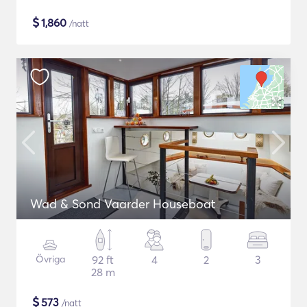
$
1,860
/natt
Wad & Sond Vaarder Houseboat
Övriga
92 ft
4
2
3
28 m
$
573
/natt