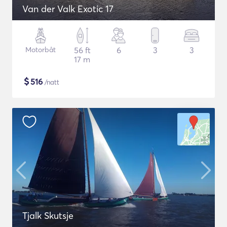
Van der Valk Exotic 17
Motorbåt
56 ft
6
3
3
17 m
$
516
/natt
Tjalk Skutsje