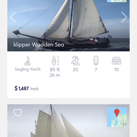
klipper Wadden Sea
Segling Yacht
85 ft
20
7
10
26 m
$
1,487
/natt