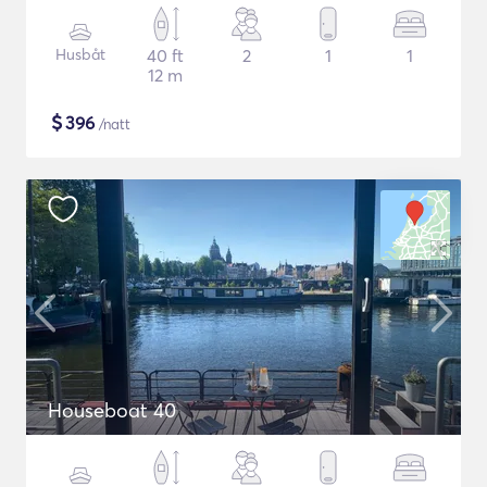
Husbåt
40 ft
2
1
1
12 m
$
396
/natt
Houseboat 40