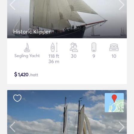
Historic Klipper
Segling Yacht
118 ft
30
9
10
36 m
$
1,420
/natt