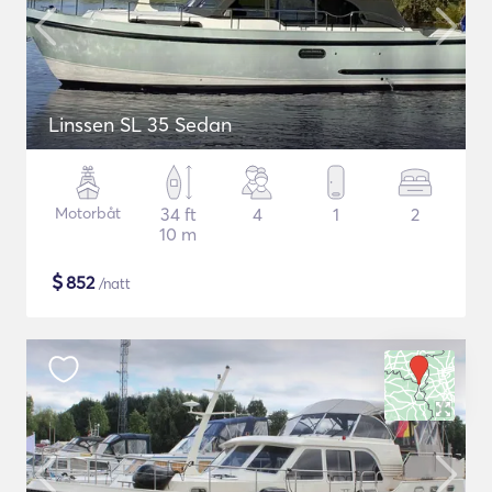
Linssen SL 35 Sedan
Motorbåt
34 ft
4
1
2
10 m
$
852
/natt