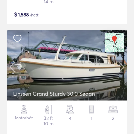
14 m
$
1,588
/natt
Linssen Grand Sturdy 30.0 Sedan
Motorbåt
32 ft
4
1
2
10 m