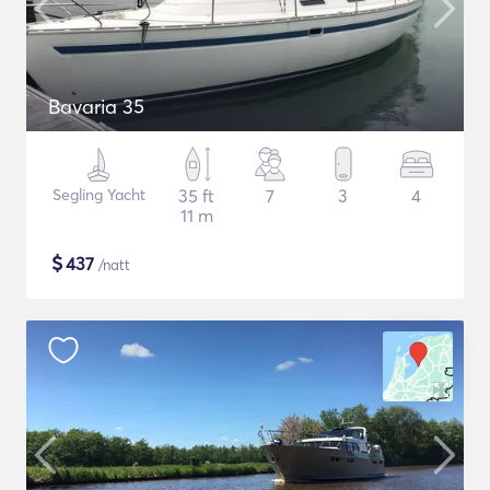
Bavaria 35
Segling Yacht
35 ft
7
3
4
11 m
$
437
/natt