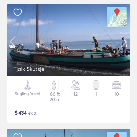
Tjalk Skutsje
Segling Yacht
66 ft
12
1
10
20 m
$
434
/natt