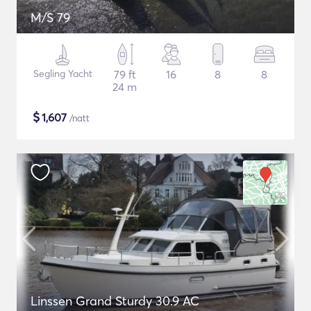
M/S 79
Segling Yacht
79 ft
16
8
8
24 m
$
1,607
/natt
Linssen Grand Sturdy 30.9 AC