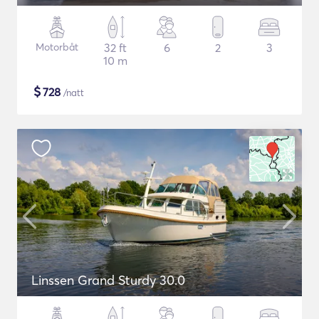
Motorbåt
32 ft
6
2
3
10 m
$
728
/natt
Linssen Grand Sturdy 30.0