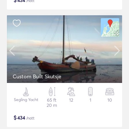
$
434
/natt
Custom Built Skutsje
Segling Yacht
65 ft
12
1
10
20 m
$
434
/natt