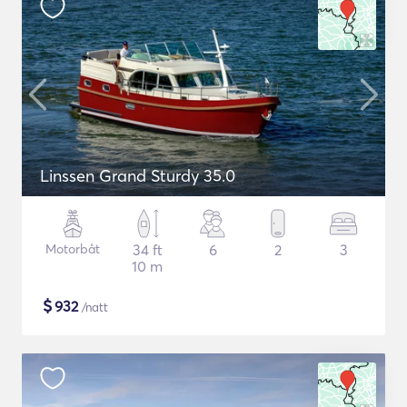
Linssen Grand Sturdy 35.0
Motorbåt
34 ft
6
2
3
10 m
$
932
/natt