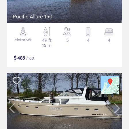
Pacific Allure 150
Motorbåt
49 ft
5
4
4
15 m
$
483
/natt