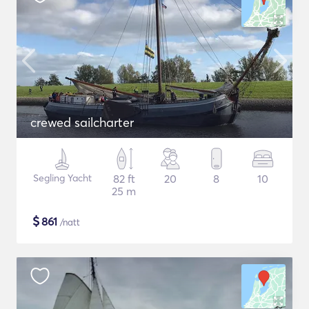
crewed sailcharter
Segling Yacht
82 ft
20
8
10
25 m
$
861
/natt