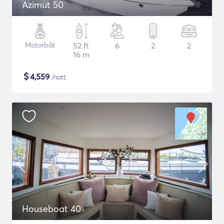
Azimut 50
Motorbåt
52 ft
6
2
2
16 m
$
4,559
/natt
Houseboat 40