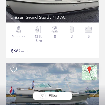
Linssen Grand Sturdy 410 AC
Motorbåt
42 ft
8
3
5
13 m
$
962
/natt
Filter