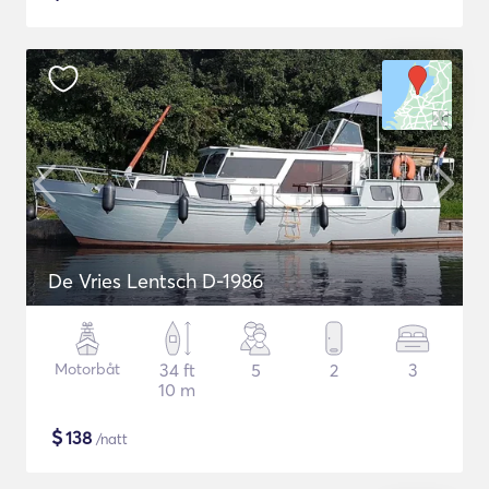
De Vries Lentsch D-1986
Motorbåt
34 ft
5
2
3
10 m
$
138
/natt