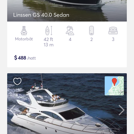
Linssen GS 40.0 Sedan
Motorbåt
42 ft
4
2
3
13 m
$
488
/natt