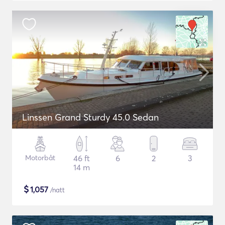
Linssen Grand Sturdy 45.0 Sedan
Motorbåt
46 ft
6
2
3
14 m
$
1,057
/natt