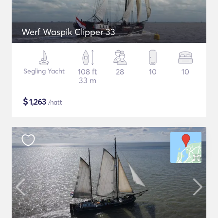
Werf Waspik Clipper 33
Segling Yacht
108 ft
28
10
10
33 m
$
1,263
/natt