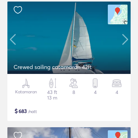
Crewed sailing catamaran 42ft
Katamaran
43 ft
8
4
4
13 m
$
683
/natt