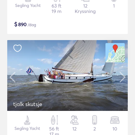
Segling Yacht
63 ft
12
1
19 m
Kryssning
$
890
/dag
tjalk skutsje
Segling Yacht
56 ft
12
2
10
17 m