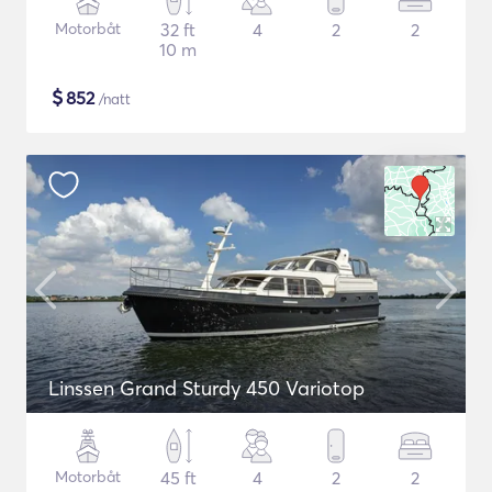
Motorbåt
32 ft
4
2
2
10 m
$
852
/natt
Linssen Grand Sturdy 450 Variotop
Motorbåt
45 ft
4
2
2