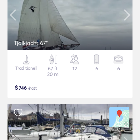
Tjalkjacht 67"
Traditionell
67 ft
12
6
6
20 m
$
746
/natt