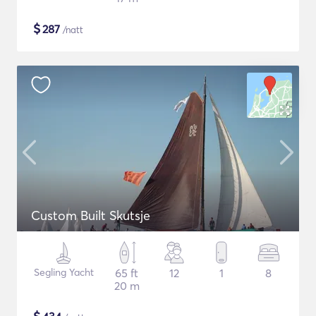
$
287
/natt
Custom Built Skutsje
Segling Yacht
65 ft
12
1
8
20 m