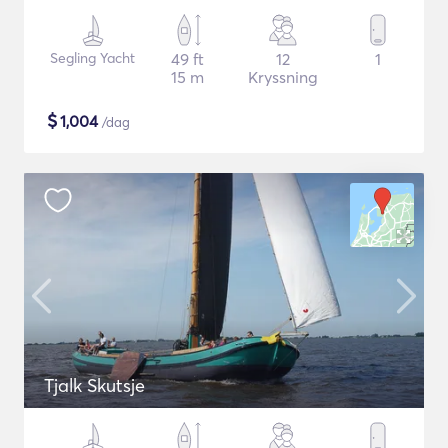
Segling Yacht
49 ft
12
1
15 m
Kryssning
$
1,004
/dag
Tjalk Skutsje