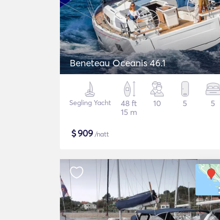
Beneteau Oceanis 46.1
Segling Yacht
48 ft
10
5
5
15 m
$
909
/natt