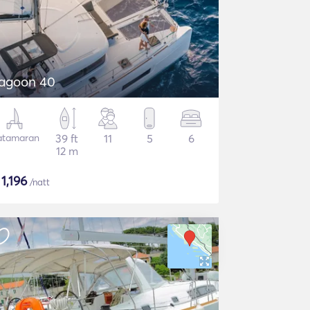
agoon 40
atamaran
39 ft
11
5
6
12 m
$
1,196
/natt