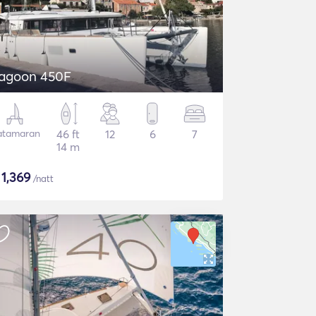
agoon 450F
atamaran
46 ft
12
6
7
14 m
$
1,369
/natt