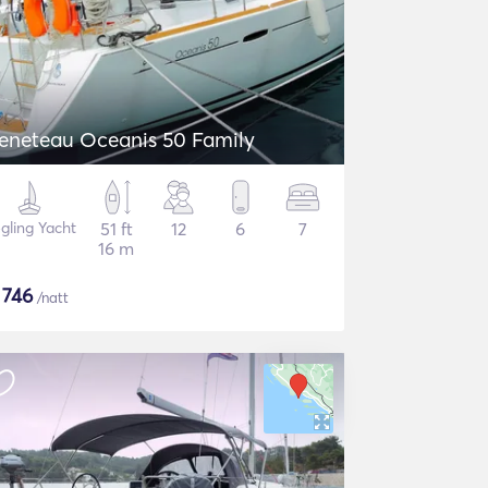
eneteau Oceanis 50 Family
gling Yacht
51 ft
12
6
7
16 m
$
746
/natt