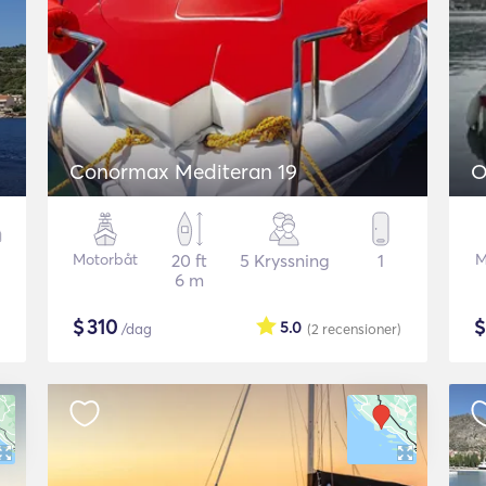
Conormax Mediteran 19
O
Motorbåt
20 ft
5 Kryssning
1
M
6 m
$
310
5.0
/dag
(2
recensioner
)