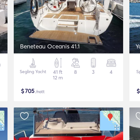
Beneteau Oceanis 41.1
Y
Segling Yacht
41 ft
8
3
4
S
12 m
$
705
/natt