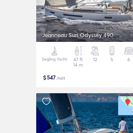
Jeanneau Sun Odyssey 490
Segling Yacht
47 ft
12
5
6
14 m
$
547
/natt