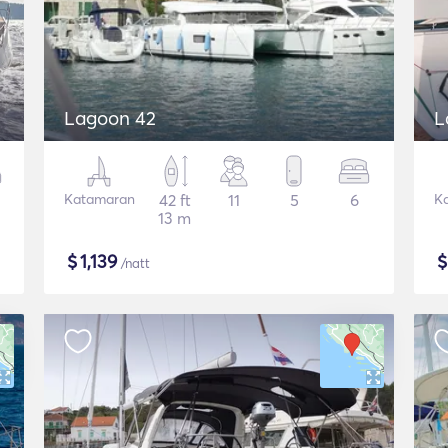
Lagoon 42
L
Katamaran
42 ft
11
5
6
K
13 m
$
1,139
/natt