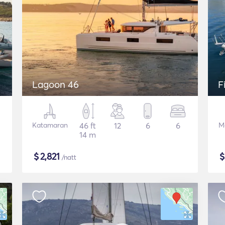
Lagoon 46
F
Katamaran
46 ft
12
6
6
M
14 m
$
2,821
/natt