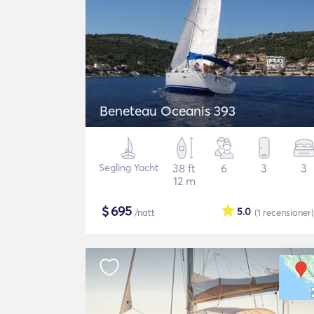
Beneteau Oceanis 393
Segling Yacht
38 ft
6
3
3
12 m
$
695
5.0
/natt
(1
recensioner
)