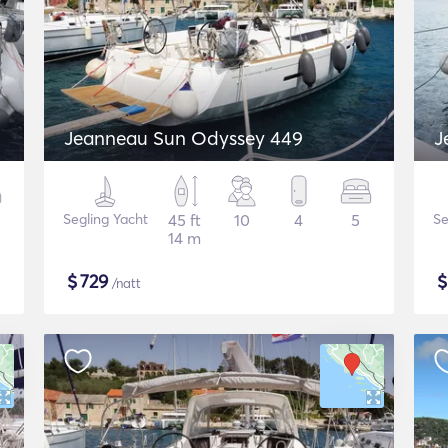
Jeanneau Sun Odyssey 449
J
Segling Yacht
45 ft
10
4
5
Se
14 m
$
729
/natt