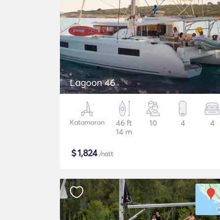
Lagoon 46
Katamaran
46 ft
10
4
4
14 m
$
1,824
/natt