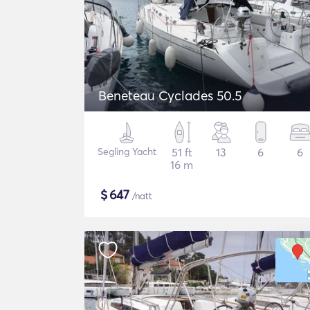
Beneteau Cyclades 50.5
Segling Yacht
51 ft
13
6
6
16 m
$
647
/natt