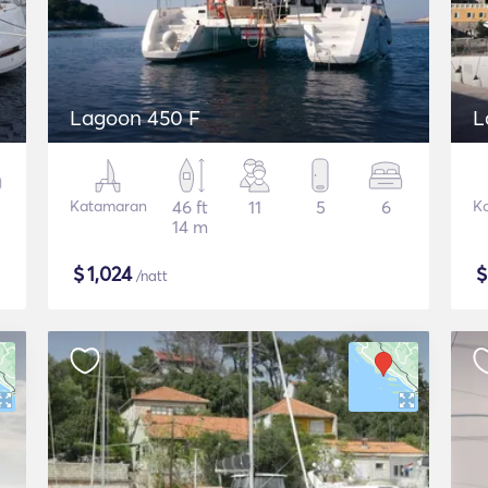
Lagoon 450 F
L
Katamaran
46 ft
11
5
6
K
14 m
$
1,024
/natt