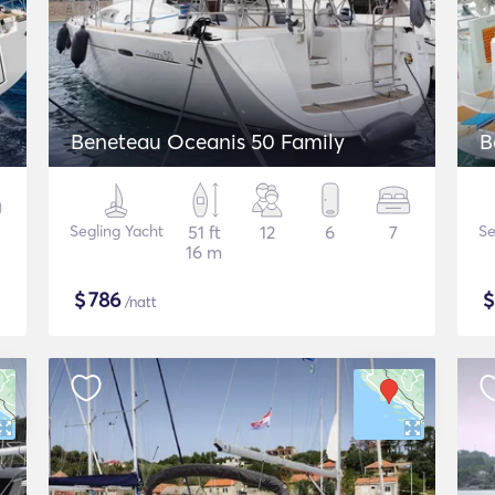
Beneteau Oceanis 50 Family
B
Segling Yacht
51 ft
12
6
7
Se
16 m
$
786
/natt