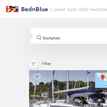
BednBlue
| I priset ingår alltid besättn
Filter