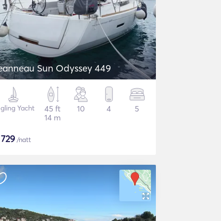
eanneau Sun Odyssey 449
gling Yacht
45 ft
10
4
5
14 m
$
729
/natt