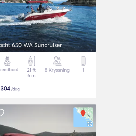
acht 650 WA Suncruiser
peedboat
21 ft
8 Kryssning
1
6 m
$
304
/dag