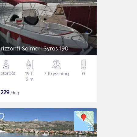
rizzonti Salmeri Syros 190
otorbåt
19 ft
7 Kryssning
0
6 m
$
229
/dag