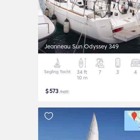
Jeanneau Sun Odyssey 349
Segling Yacht
34 ft
7
3
4
10 m
$
573
/natt