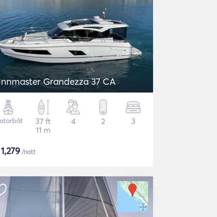
innmaster Grandezza 37 CA
otorbåt
37 ft
4
2
3
11 m
$
1,279
/natt