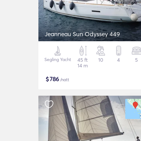
Jeanneau Sun Odyssey 449
Segling Yacht
45 ft
10
4
5
14 m
$
786
/natt