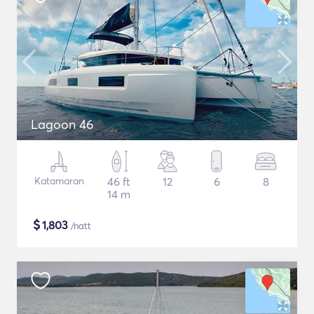
Lagoon 46
Katamaran
46 ft
12
6
8
14 m
$
1,803
/natt