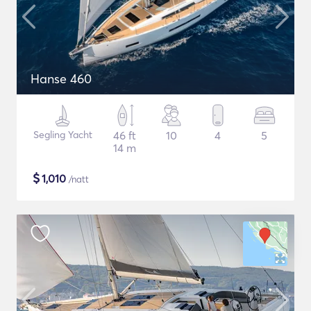
Hanse 460
Segling Yacht
46 ft
10
4
5
14 m
$
1,010
/natt