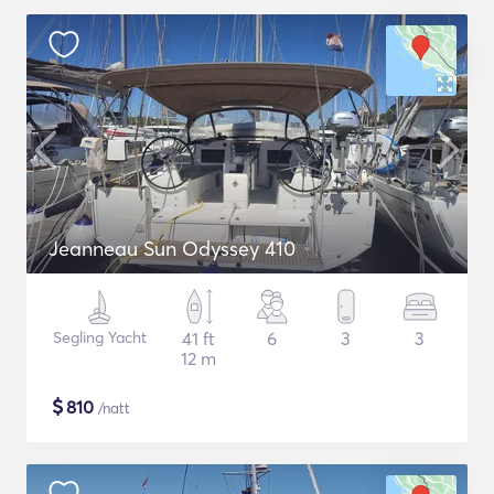
Jeanneau Sun Odyssey 410
Segling Yacht
41 ft
6
3
3
12 m
$
810
/natt