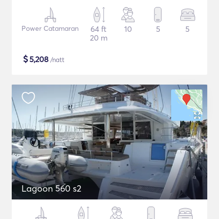
Power Catamaran
64 ft
10
5
5
20 m
$
5,208
/natt
Lagoon 560 s2