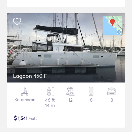
Lagoon 450 F
Katamaran
46 ft
12
6
8
14 m
$
1,541
/natt