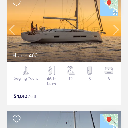
Hanse 460
Segling Yacht
46 ft
12
5
6
14 m
$
1,010
/natt