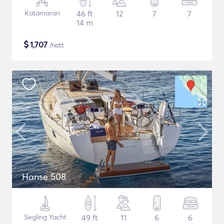
Katamaran
46 ft
12
7
7
14 m
$
1,707
/natt
Hanse 508
Segling Yacht
49 ft
11
6
6