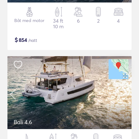
Båt med motor
34 ft
6
2
4
10 m
$
854
/natt
Bali 4.6