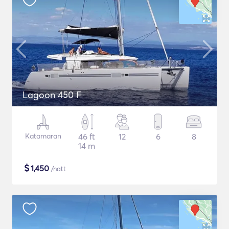
Lagoon 450 F
Katamaran
46 ft
12
6
8
14 m
$
1,450
/natt