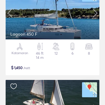
Lagoon 450 F
Katamaran
46 ft
12
6
8
14 m
$
1,450
/natt