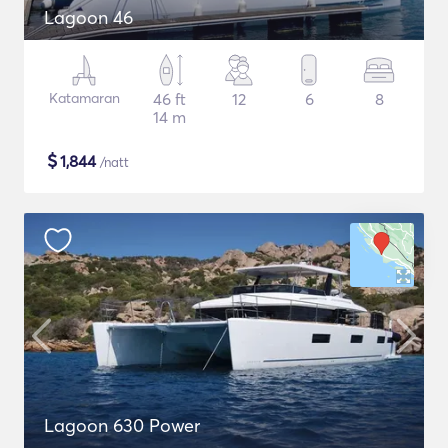
Lagoon 46
Katamaran
46 ft
12
6
8
14 m
$
1,844
/natt
Lagoon 630 Power