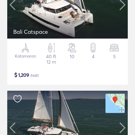
Bali Catspace
Katamaran
40 ft
10
4
5
12 m
$
1,209
/natt