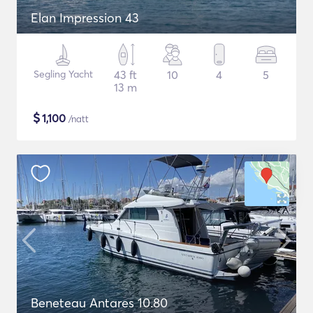
Elan Impression 43
Segling Yacht
43 ft
10
4
5
13 m
$
1,100
/natt
Beneteau Antares 10.80