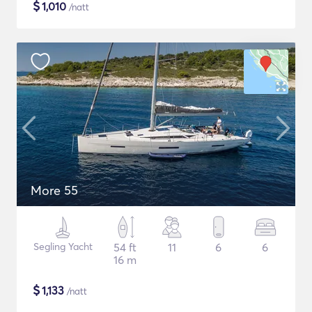
$
1,010
/natt
More 55
Segling Yacht
54 ft
11
6
6
16 m
$
1,133
/natt