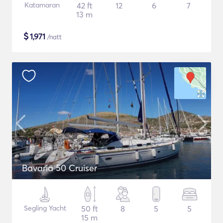
Katamaran
42 ft
12
6
7
13 m
$
1,971
/natt
Bavaria 50 Cruiser
Segling Yacht
50 ft
8
5
5
15 m