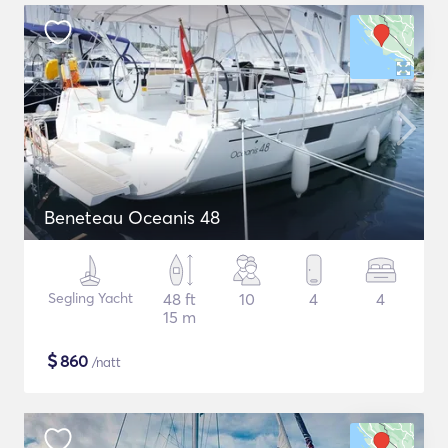
Beneteau Oceanis 48
Segling Yacht
48 ft
10
4
4
15 m
$
860
/natt