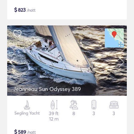
$
823
/natt
Jeanneau Sun Odyssey 389
Segling Yacht
39 ft
8
3
3
12 m
$
589
/natt