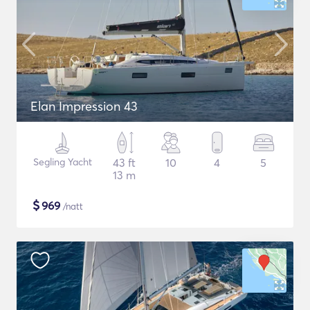
Elan Impression 43
Segling Yacht
43 ft
10
4
5
13 m
$
969
/natt