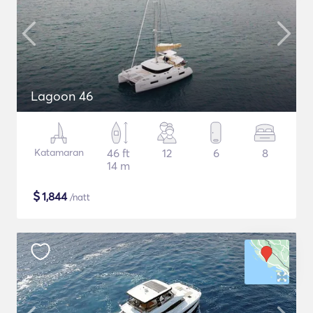
Lagoon 46
Katamaran
46 ft
12
6
8
14 m
$
1,844
/natt