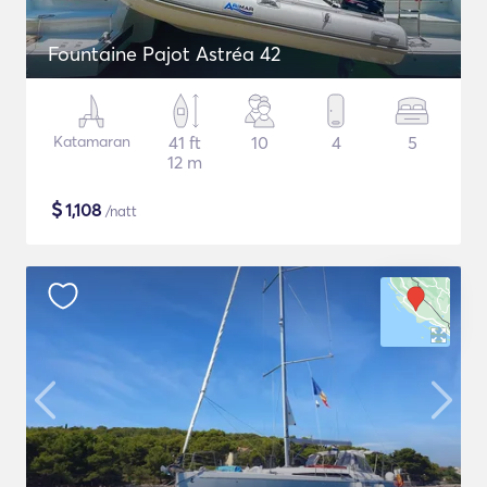
Fountaine Pajot Astréa 42
Katamaran
41 ft
10
4
5
12 m
$
1,108
/natt