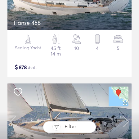
Hanse 458
Segling Yacht
45 ft
10
4
5
14 m
$
878
/natt
Filter