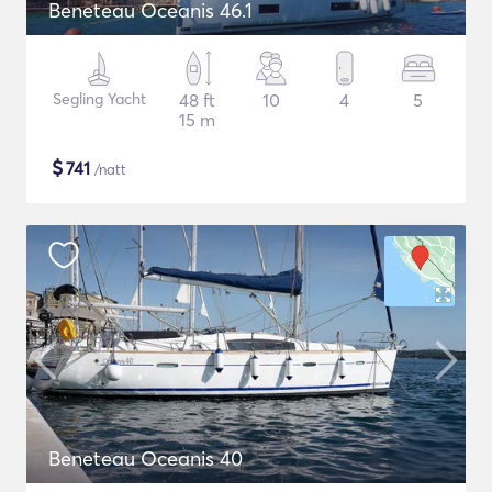
Beneteau Oceanis 46.1
Segling Yacht
48 ft
10
4
5
15 m
$
741
/natt
Beneteau Oceanis 40