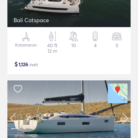
Bali Catspace
Katamaran
40 ft
10
4
5
12 m
$
1,126
/natt