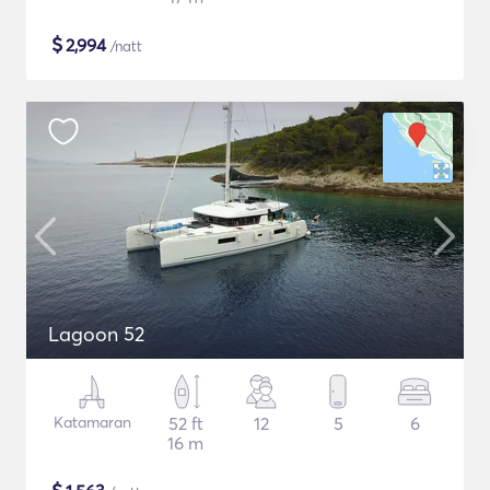
$
2,994
/natt
Lagoon 52
Katamaran
52 ft
12
5
6
16 m