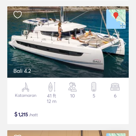
Bali 4.2
Katamaran
41 ft
10
5
6
12 m
$
1,215
/natt