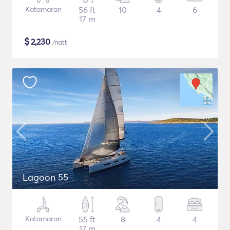
Katamaran
56 ft
10
4
6
17 m
$
2,230
/natt
Lagoon 55
Katamaran
55 ft
8
4
4
17 m