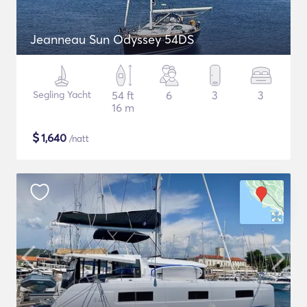
Jeanneau Sun Odyssey 54DS
Segling Yacht
54 ft
6
3
3
16 m
$
1,640
/natt