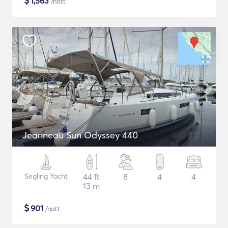
$
1,563
/natt
Jeanneau Sun Odyssey 440
Segling Yacht
44 ft
8
4
4
13 m
$
901
/natt