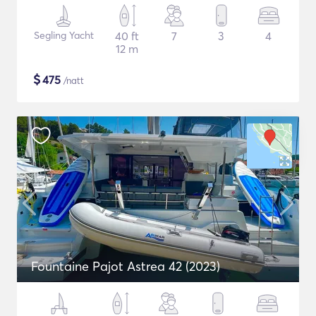
Segling Yacht
40 ft
7
3
4
12 m
$
475
/natt
Fountaine Pajot Astrea 42 (2023)