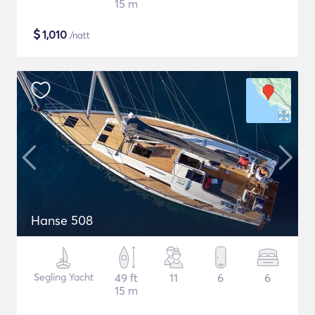
15 m
$
1,010
/natt
Hanse 508
Segling Yacht
49 ft
11
6
6
15 m