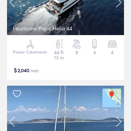
Fountaine Pajot Helia 44
Power Catamaran
44 ft
8
4
4
13 m
$
2,040
/natt