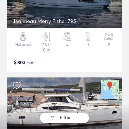
Jeanneau Merry Fisher 795
Motorbåt
26 ft
4
1
2
8 m
$
803
/natt
Filter