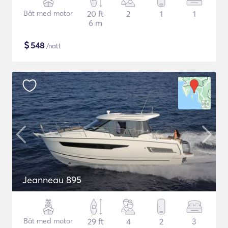
Båt med motor
20 ft
2
1
1
6 m
$
548
/natt
Jeanneau 895
Båt med motor
29 ft
4
2
3