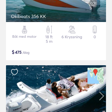
Okiboats 356 KK
Båt med motor
18 ft
6 Kryssning
0
5 m
$
475
/dag