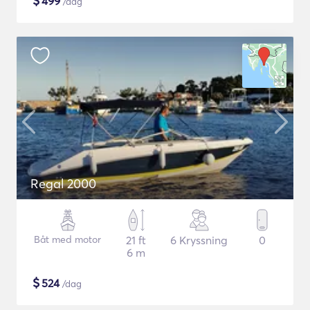
$
499
/dag
Regal 2000
Båt med motor
21 ft
6 Kryssning
0
6 m
$
524
/dag