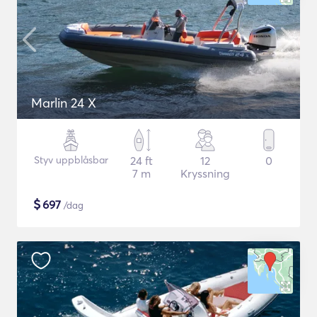
Marlin 24 X
Styv uppblåsbar
24 ft
12
0
7 m
Kryssning
$
697
/dag