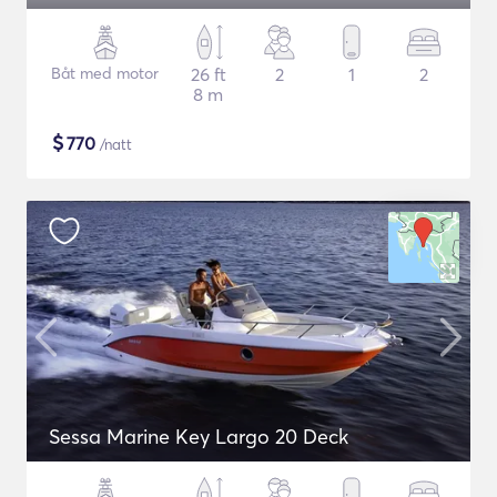
Båt med motor
26 ft
2
1
2
8 m
$
770
/natt
Sessa Marine Key Largo 20 Deck