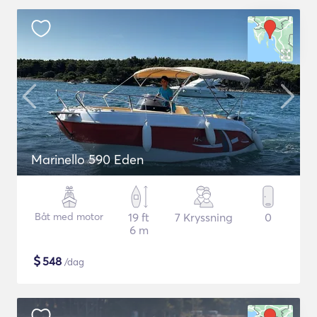
Marinello 590 Eden
Båt med motor
19 ft
7 Kryssning
0
6 m
$
548
/dag