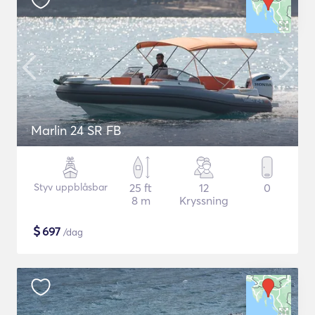
Marlin 24 SR FB
Styv uppblåsbar
25 ft
12
0
8 m
Kryssning
$
697
/dag