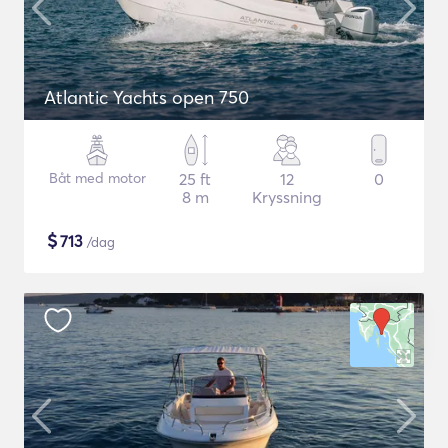
Atlantic Yachts open 750
Båt med motor
25 ft
12
0
8 m
Kryssning
$
713
/dag