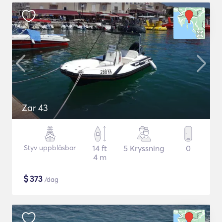
Zar 43
Styv uppblåsbar
14 ft
5 Kryssning
0
4 m
$
373
/dag