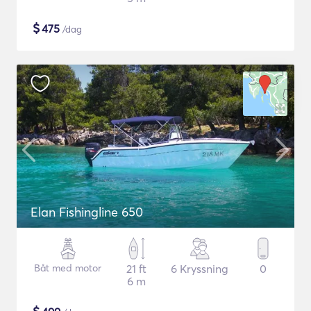
$
475
/dag
Elan Fishingline 650
Båt med motor
21 ft
6 Kryssning
0
6 m