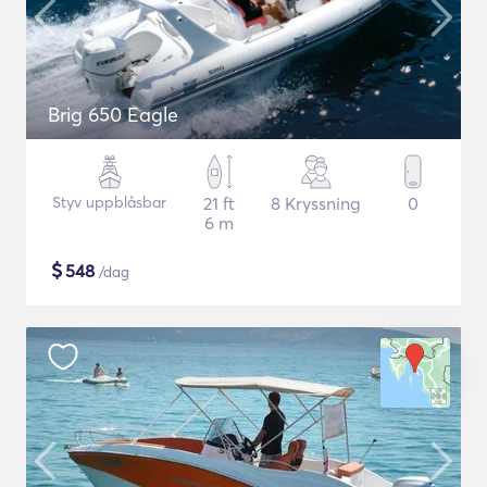
Brig 650 Eagle
Styv uppblåsbar
21 ft
8 Kryssning
0
6 m
$
548
/dag