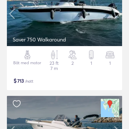
Saver 750 Walkaround
Båt med motor
23 ft
2
1
1
7 m
$
713
/natt