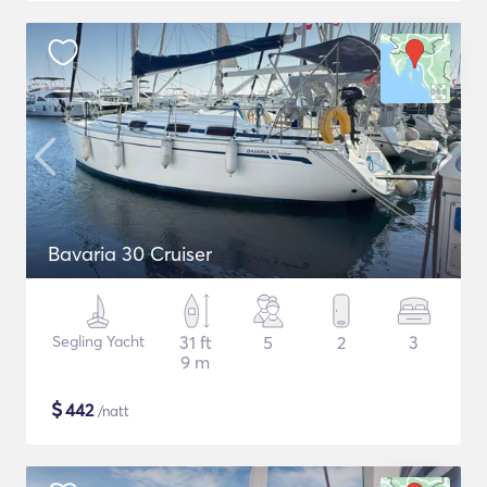
Bavaria 30 Cruiser
Segling Yacht
31 ft
5
2
3
9 m
$
442
/natt