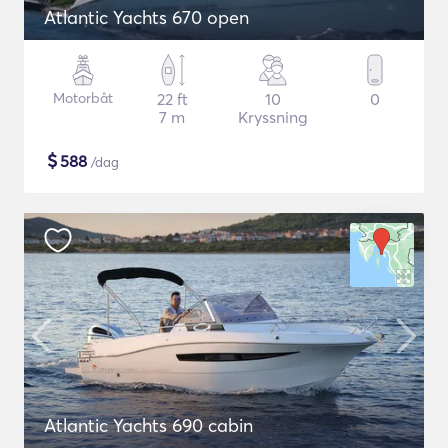
Atlantic Yachts 670 open
Motorbåt
22 ft
10
0
7 m
Kryssning
$
588
/dag
Atlantic Yachts 690 cabin