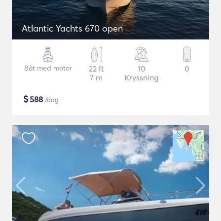
Atlantic Yachts 670 open
Båt med motor
22 ft
10
0
7 m
Kryssning
$
588
/dag