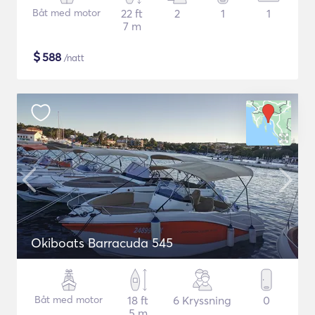
Båt med motor
22 ft
2
1
1
7 m
$
588
/natt
Okiboats Barracuda 545
Båt med motor
18 ft
6 Kryssning
0
5 m