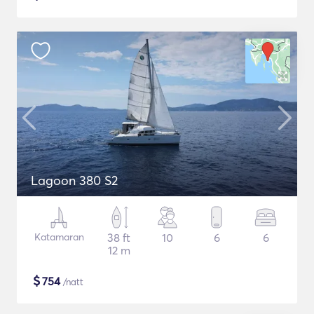
Lagoon 380 S2
Katamaran
38 ft
10
6
6
12 m
$
754
/natt