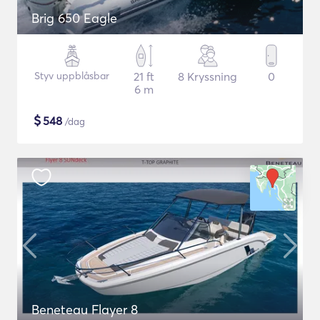
Brig 650 Eagle
Styv uppblåsbar
21 ft
8 Kryssning
0
6 m
$
548
/dag
Beneteau Flayer 8