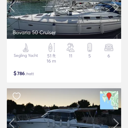
Bavaria 50 Cruiser
Segling Yacht
51 ft
11
5
6
16 m
$
786
/natt