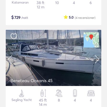
Katamaran
38 ft
10
4
6
12 m
$
729
5.0
/natt
(4
recensioner
)
Beneteau Oceanis 45
Segling Yacht
45 ft
8
4
4
14 m