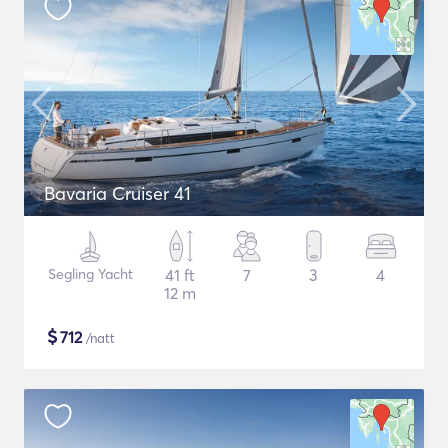
Bavaria Cruiser 41
Segling Yacht
41 ft
7
3
4
12 m
$
712
/natt