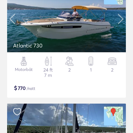
Atlantic 730
Motorbåt
24 ft
2
1
2
7 m
$
770
/natt