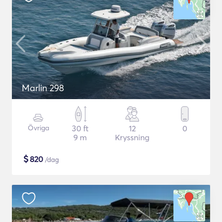
Marlin 298
Övriga
30 ft
12
0
9 m
Kryssning
$
820
/dag