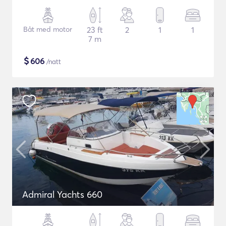
Båt med motor
23 ft
2
1
1
7 m
$
606
/natt
Admiral Yachts 660