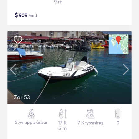
9 m
$
909
/natt
Zar 53
Styv uppblåsbar
17 ft
7 Kryssning
0
5 m