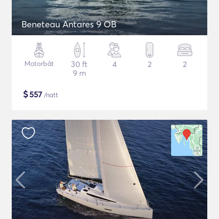
Beneteau Antares 9 OB
Motorbåt
30 ft
4
2
2
9 m
$
557
/natt