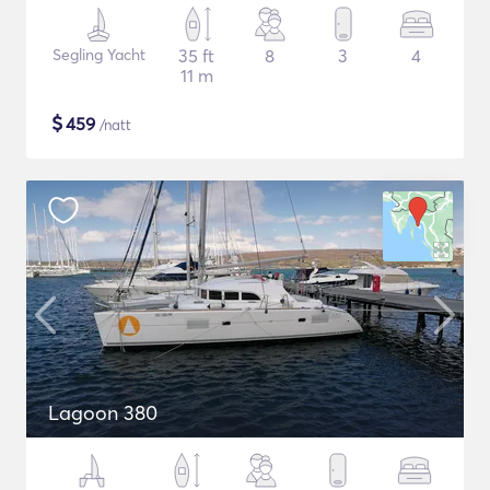
Segling Yacht
35 ft
8
3
4
11 m
$
459
/natt
Lagoon 380