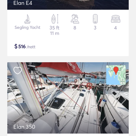
Elan E4
Segling Yacht
35 ft
8
3
4
11 m
$
516
/natt
Elan 350