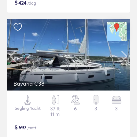
$
424
/dag
Bavaria C38
Segling Yacht
37 ft
6
3
3
11 m
$
697
/natt