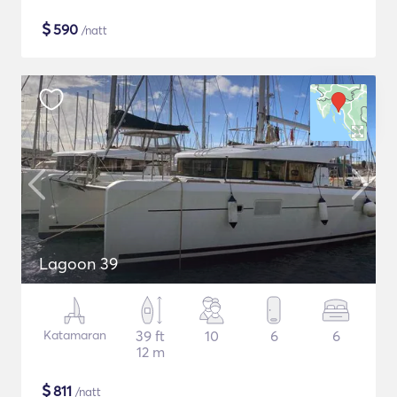
$
590
/natt
Lagoon 39
Katamaran
39 ft
10
6
6
12 m
$
811
/natt