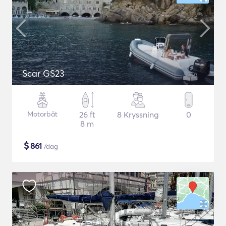
Scar GS23
Motorbåt
26 ft
8 Kryssning
0
8 m
$
861
/dag