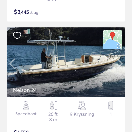
$
3,445
/dag
Nelson 24
Speedboat
26 ft
9 Kryssning
1
8 m