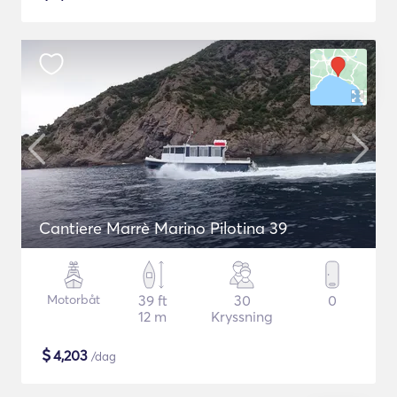
Cantiere Marrè Marino Pilotina 39
Motorbåt
39 ft
30
0
12 m
Kryssning
$
4,203
/dag