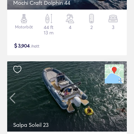
Mochi Craft Dolphin 44
Motorbåt
44 ft
4
2
3
13 m
$
3,904
/natt
Salpa Soleil 23