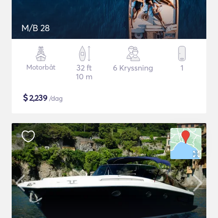
M/B 28
Motorbåt
32 ft
6 Kryssning
1
10 m
$
2,239
/dag