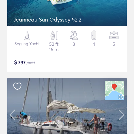
Jeanneau Sun Odyssey 52.2
Segling Yacht
52 ft
8
4
5
16 m
$
797
/natt