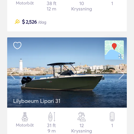
Motorbåt
38 ft
10
1
12 m
Kryssning
$
2,526
/dag
Lilybaeum Lipari 31
Motorbåt
31 ft
12
1
9 m
Kryssning