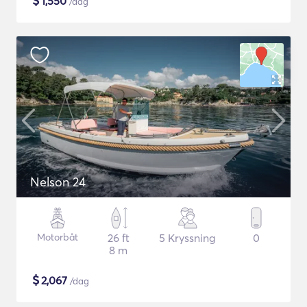
$
1,550
/dag
Nelson 24
Motorbåt
26 ft
5 Kryssning
0
8 m
$
2,067
/dag