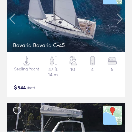
Bavaria Bavaria C-45
Segling Yacht
47 ft
10
4
5
14 m
$
944
/natt