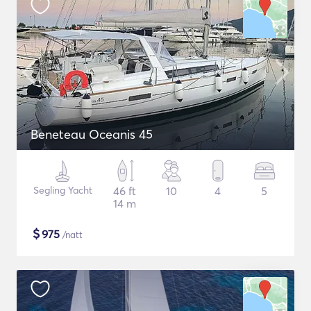
Beneteau Oceanis 45
Segling Yacht
46 ft
10
4
5
14 m
$
975
/natt