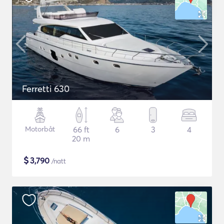
Ferretti 630
Motorbåt
66 ft
6
3
4
20 m
$
3,790
/natt