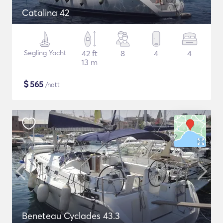
Catalina 42
Segling Yacht
42 ft
8
4
4
13 m
$
565
/natt
Beneteau Cyclades 43.3