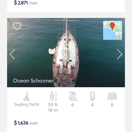
$
2,871
/natt
Ocean Schooner
Segling Yacht
59 ft
6
4
8
18 m
$
1,636
/natt