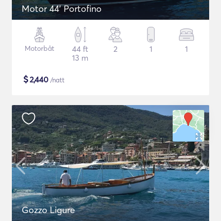
Motor 44' Portofino
Motorbåt
44 ft
2
1
1
13 m
$
2,440
/natt
Gozzo Ligure