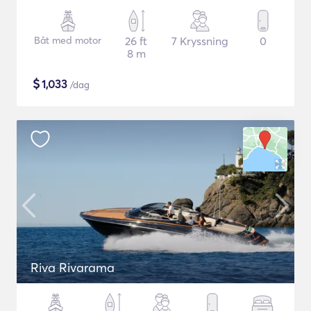
Båt med motor
26 ft
7 Kryssning
0
8 m
$
1,033
/dag
Riva Rivarama