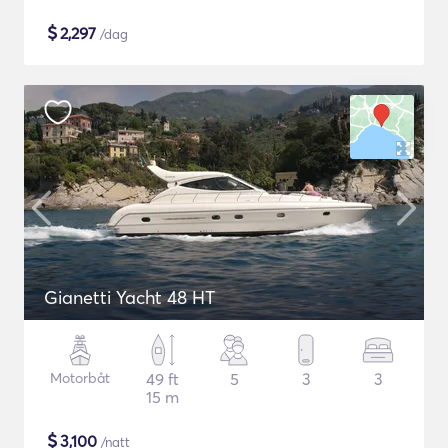
$
2,297
/dag
Gianetti Yacht 48 HT
Motorbåt
49 ft
5
3
3
15 m
$
3,100
/natt