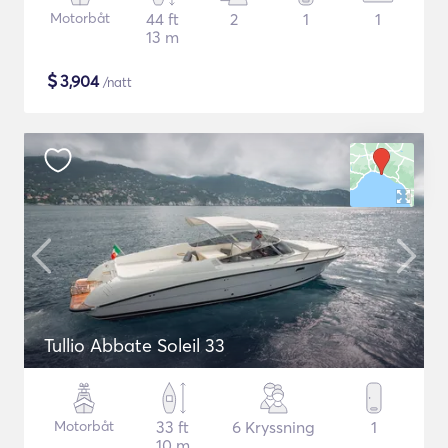
Motorbåt
44 ft
2
1
1
13 m
$
3,904
/natt
Tullio Abbate Soleil 33
Motorbåt
33 ft
6 Kryssning
1
10 m