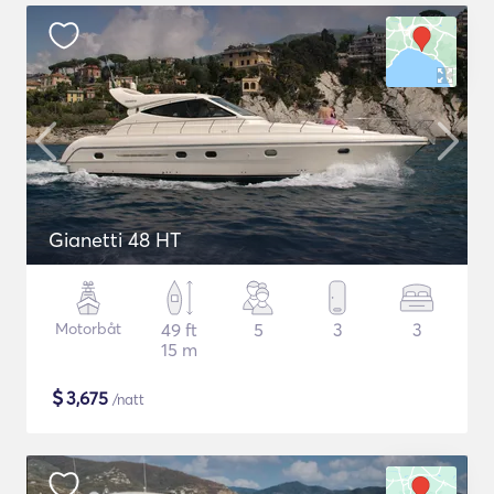
Gianetti 48 HT
Motorbåt
49 ft
5
3
3
15 m
$
3,675
/natt