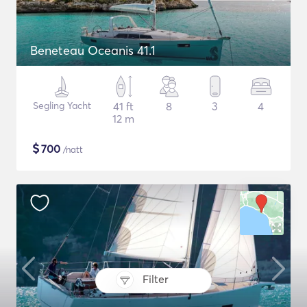
Beneteau Oceanis 41.1
Segling Yacht
41 ft
8
3
4
12 m
$
700
/natt
Filter