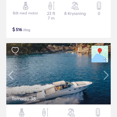
Båt med motor
23 ft
8 Kryssning
0
7 m
$
516
/dag
Tornado 38