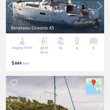
Beneteau Oceanis 45
Segling Yacht
45 ft
10
4
5
14 m
$
849
/natt