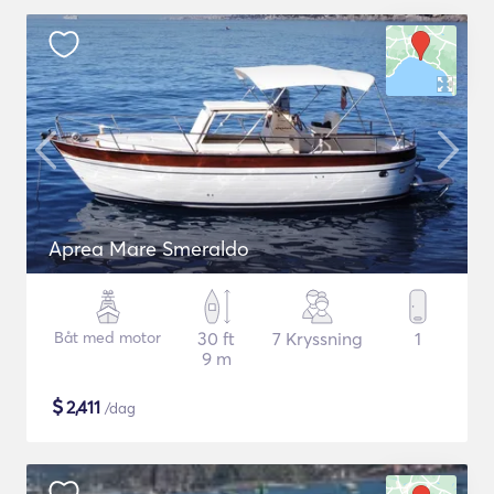
Aprea Mare Smeraldo
Båt med motor
30 ft
7 Kryssning
1
9 m
$
2,411
/dag