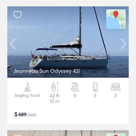
Jeanneau Sun Odyssey 42i
Segling Yacht
42 ft
9
3
3
13 m
$
689
/natt