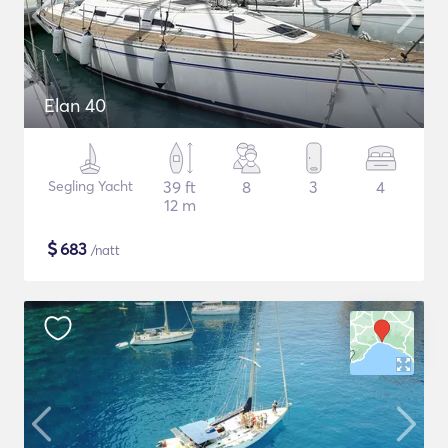
Elan 40
Segling Yacht
39 ft
8
3
4
12 m
$
683
/natt