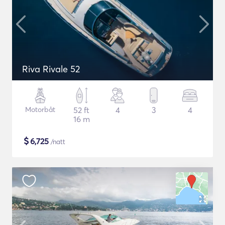
Riva Rivale 52
Motorbåt
52 ft
4
3
4
16 m
$
6,725
/natt