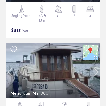
Segling Yacht
43 ft
8
3
4
13 m
$
565
/natt
Menorquin MY1000