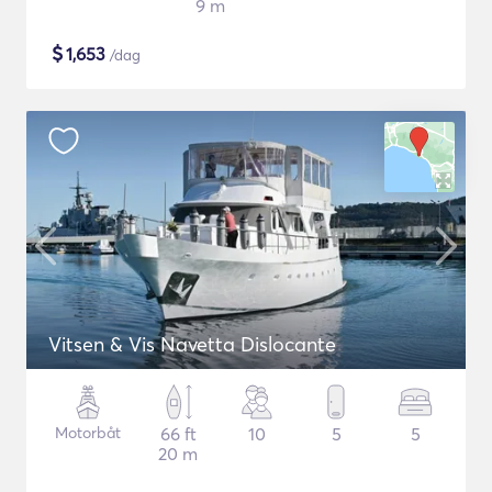
9 m
$
1,653
/dag
Vitsen & Vis Navetta Dislocante
Motorbåt
66 ft
10
5
5
20 m