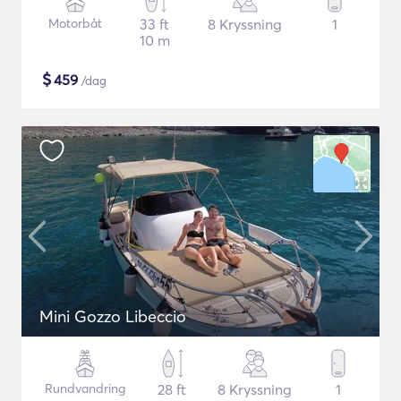
Motorbåt
33 ft
8 Kryssning
1
10 m
$
459
/dag
Mini Gozzo Libeccio
Rundvandring
28 ft
8 Kryssning
1