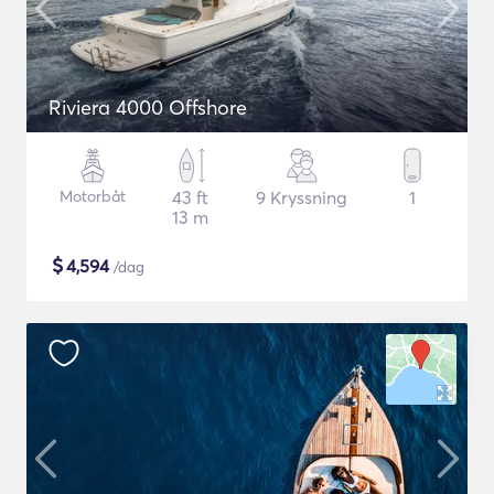
Riviera 4000 Offshore
Motorbåt
43 ft
9 Kryssning
1
13 m
$
4,594
/dag