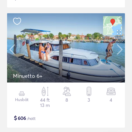
Minuetto 6+
Husbåt
44 ft
8
3
4
13 m
$
606
/natt