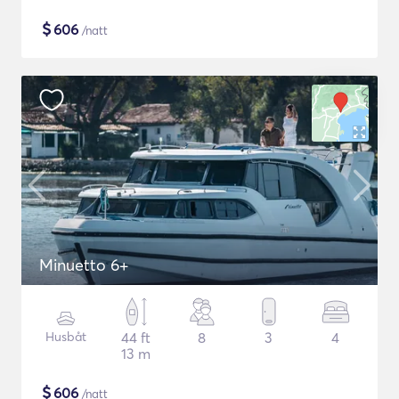
$
606
/natt
Minuetto 6+
Husbåt
44 ft
8
3
4
13 m
$
606
/natt