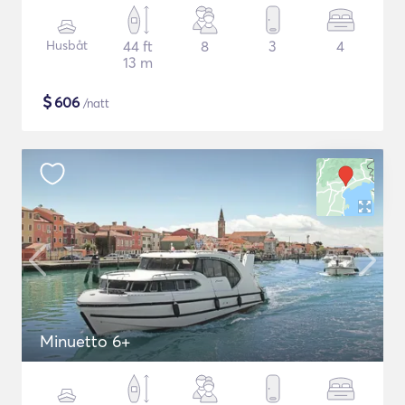
Husbåt
44 ft
8
3
4
13 m
$
606
/natt
Minuetto 6+