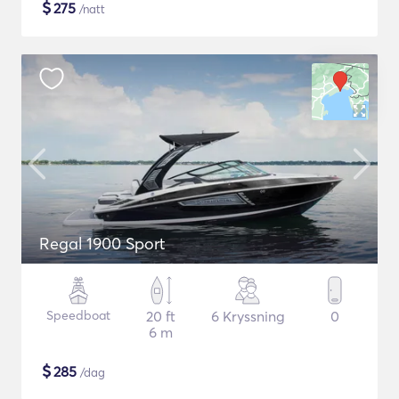
$
275
/natt
Regal 1900 Sport
Speedboat
20 ft
6 Kryssning
0
6 m
$
285
/dag