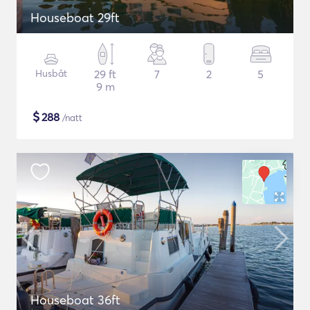
Houseboat 29ft
Husbåt
29 ft
7
2
5
9 m
$
288
/natt
Houseboat 36ft