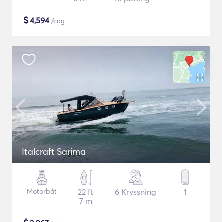
$
4,594
/dag
Italcraft Sarima
Motorbåt
22 ft
6 Kryssning
1
7 m