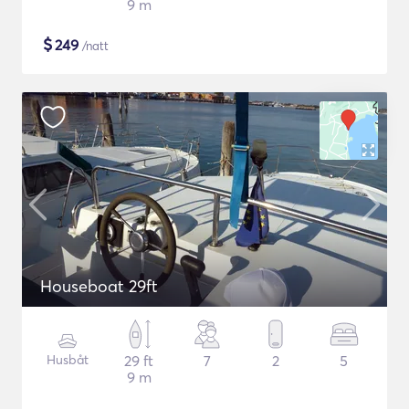
9 m
$
249
/natt
Houseboat 29ft
Husbåt
29 ft
7
2
5
9 m