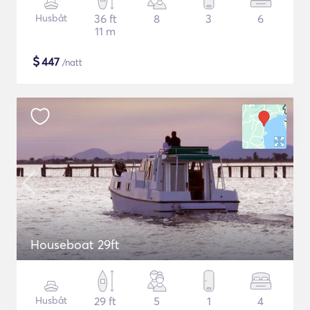
Husbåt
36 ft
8
3
6
11 m
$
447
/natt
Houseboat 29ft
Husbåt
29 ft
5
1
4