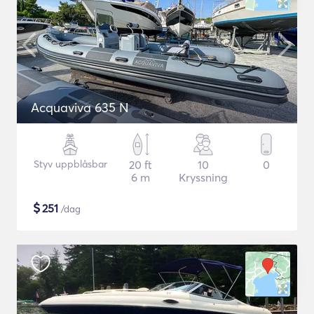
Acquaviva 635 N
Styv uppblåsbar
20 ft
10
0
6 m
Kryssning
$
251
/dag