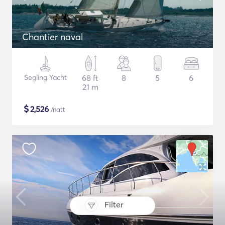
Chantier naval
Segling Yacht
68 ft
8
5
6
21 m
$
2,526
/natt
Filter