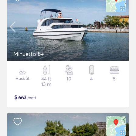
Minuetto 8+
Husbåt
44 ft
10
4
5
13 m
$
663
/natt