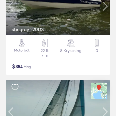
Stingray 220DS
Motorbåt
22 ft
8 Kryssning
0
7 m
$
354
/dag