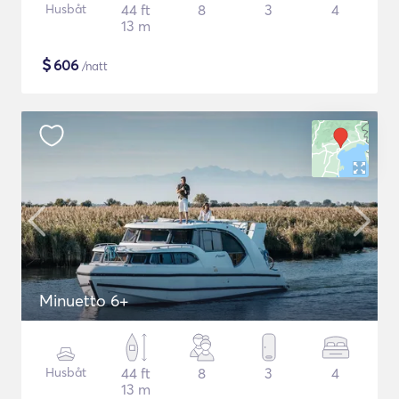
Husbåt
44 ft
8
3
4
13 m
$
606
/natt
Minuetto 6+
Husbåt
44 ft
8
3
4
13 m