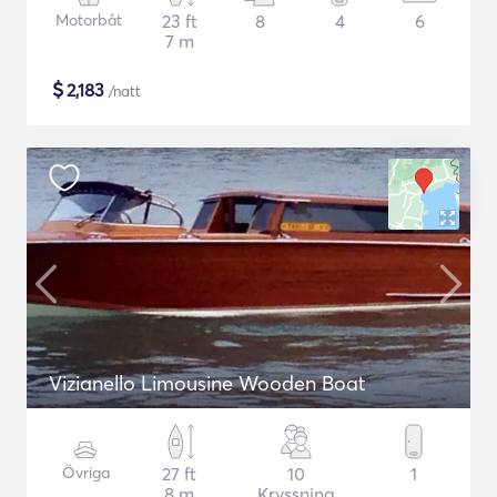
Motorbåt
23 ft
8
4
6
7 m
$
2,183
/natt
Vizianello Limousine Wooden Boat
Övriga
27 ft
10
1
8 m
Kryssning