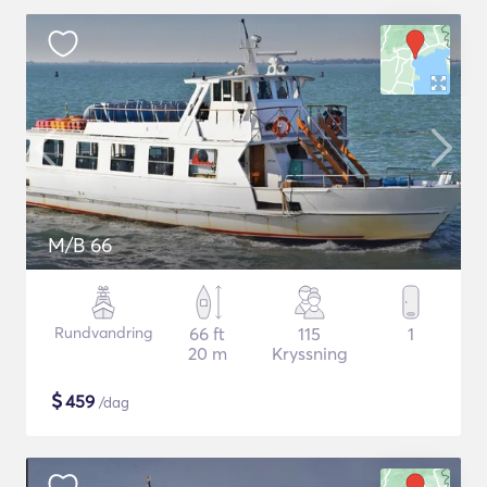
M/B 66
Rundvandring
66 ft
115
1
20 m
Kryssning
$
459
/dag