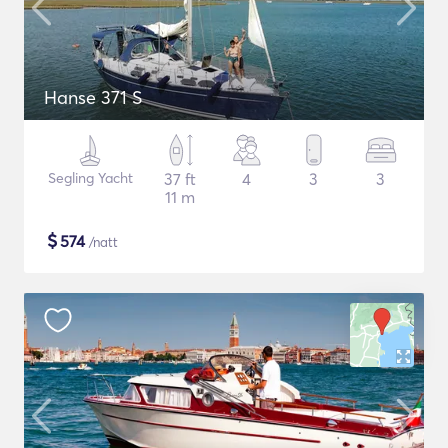
Hanse 371 S
Segling Yacht
37 ft
4
3
3
11 m
$
574
/natt