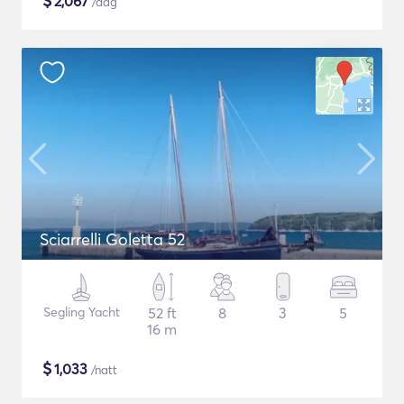
$
2,067
/dag
Sciarrelli Goletta 52
Segling Yacht
52 ft
8
3
5
16 m
$
1,033
/natt