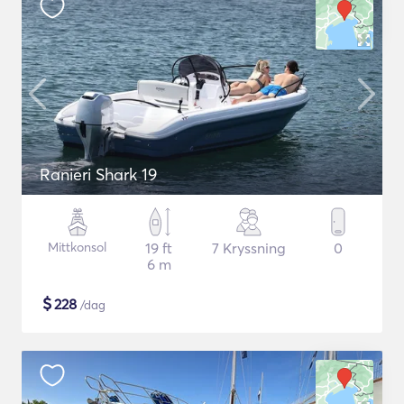
Ranieri Shark 19
Mittkonsol
19 ft
7 Kryssning
0
6 m
$
228
/dag