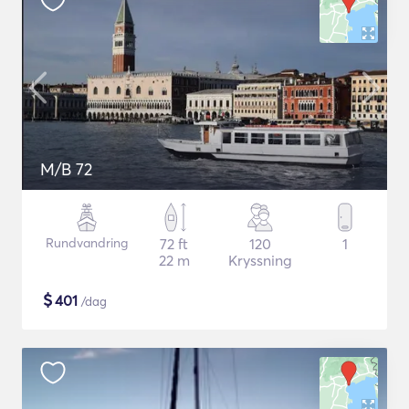
M/B 72
Rundvandring
72 ft
120
1
22 m
Kryssning
$
401
/dag