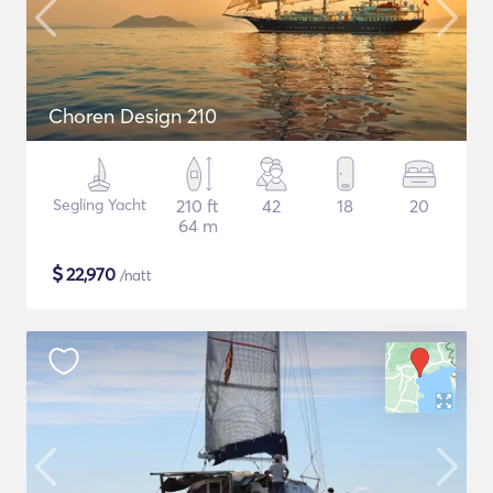
Choren Design 210
Segling Yacht
210 ft
42
18
20
64 m
$
22,970
/natt