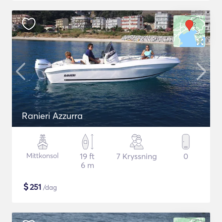
Ranieri Azzurra
Mittkonsol
19 ft
7 Kryssning
0
6 m
$
251
/dag