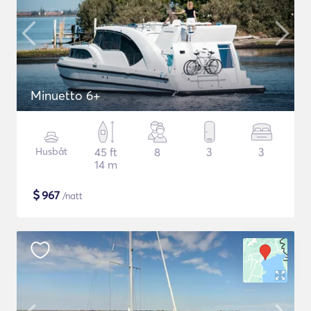
Minuetto 6+
Husbåt
45 ft
8
3
3
14 m
$
967
/natt