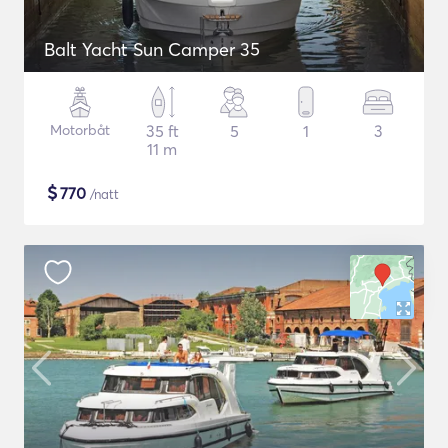
Balt Yacht Sun Camper 35
Motorbåt
35 ft
5
1
3
11 m
$
770
/natt