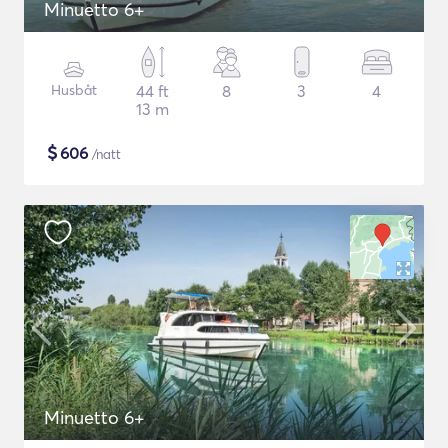
Minuetto 6+
Husbåt
44 ft
8
3
4
13 m
$
606
/natt
Minuetto 6+