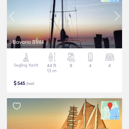
Bavaria BV44
Segling Yacht
44 ft
8
4
4
13 m
$
545
/natt