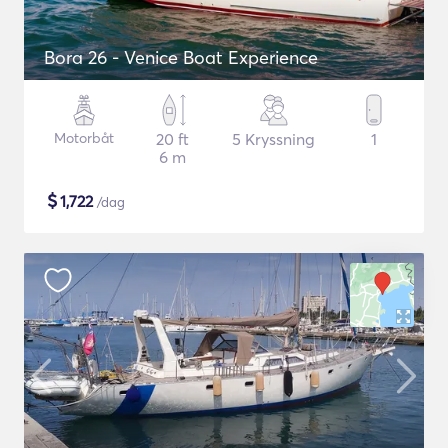
Bora 26 - Venice Boat Experience
Motorbåt
20 ft
5 Kryssning
1
6 m
$
1,722
/dag