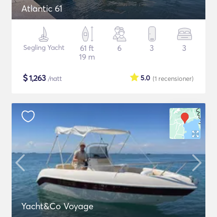
Atlantic 61
Segling Yacht
61 ft
6
3
3
19 m
$
1,263
5.0
/natt
(1
recensioner
)
Yacht&Co Voyage