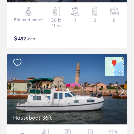
Båt med motor
36 ft
7
2
6
11 m
$
492
/natt
Houseboat 36ft