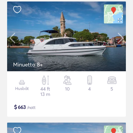
Minuetto 8+
Husbåt
44 ft
10
4
5
13 m
$
663
/natt