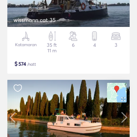
wissmann cat 35
Katamaran
35 ft
6
4
3
11 m
$
574
/natt