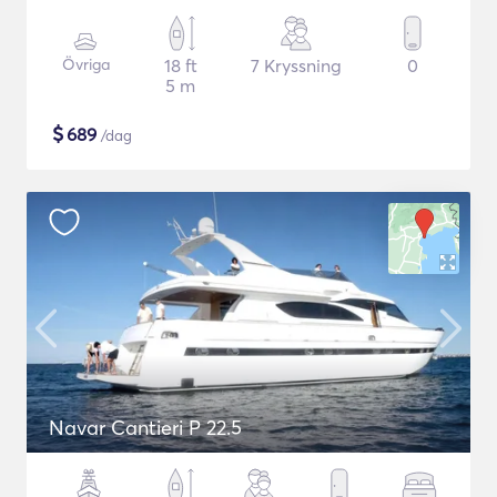
Övriga
18 ft
7 Kryssning
0
5 m
$
689
/dag
Navar Cantieri P 22.5