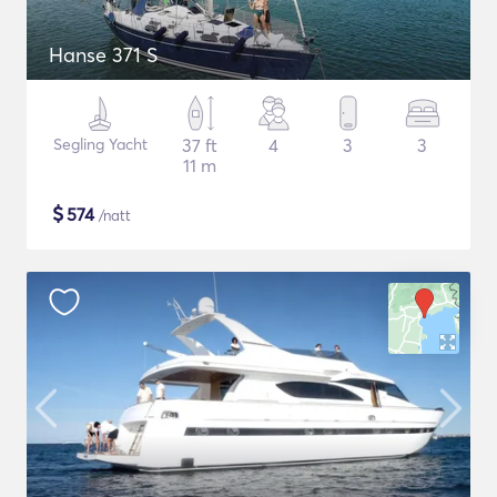
Hanse 371 S
Segling Yacht
37 ft
4
3
3
11 m
$
574
/natt