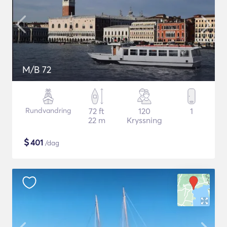
M/B 72
Rundvandring
72 ft
120
1
22 m
Kryssning
$
401
/dag