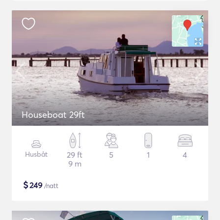
Houseboat 29ft
Husbåt
29 ft
5
1
4
9 m
$
249
/natt