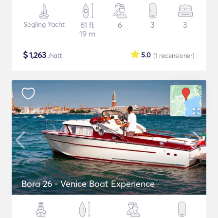
Segling Yacht
61 ft
6
3
3
19 m
$
1,263
5.0
/natt
(1
recensioner
)
Bora 26 - Venice Boat Experience