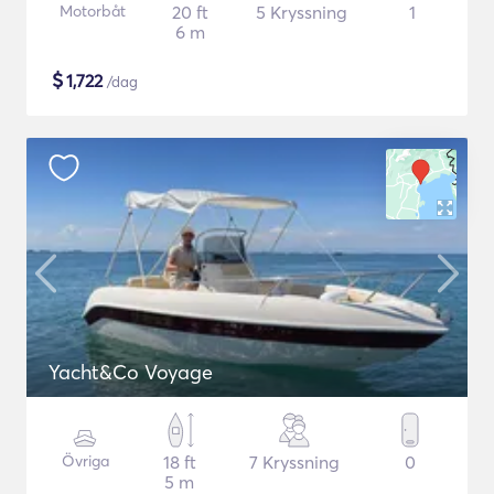
Motorbåt
20 ft
5 Kryssning
1
6 m
$
1,722
/dag
Yacht&Co Voyage
Övriga
18 ft
7 Kryssning
0
5 m