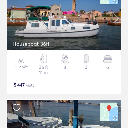
Houseboat 36ft
Husbåt
36 ft
8
3
6
11 m
$
447
/natt