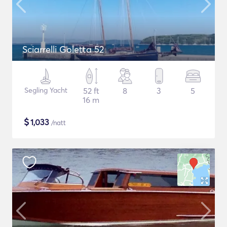
Sciarrelli Goletta 52
Segling Yacht
52 ft
8
3
5
16 m
$
1,033
/natt