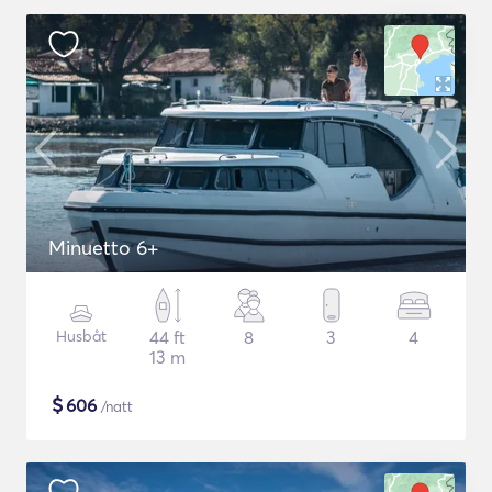
Minuetto 6+
Husbåt
44 ft
8
3
4
13 m
$
606
/natt