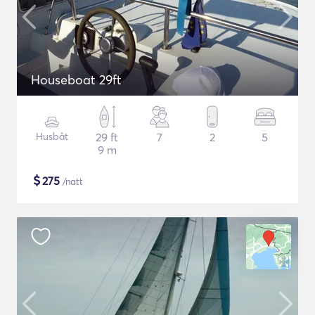
Houseboat 29ft
Husbåt
29 ft
7
2
5
9 m
$
275
/natt