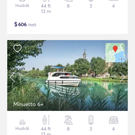
Husbåt
44 ft
8
3
4
13 m
$
606
/natt
Minuetto 6+
Husbåt
44 ft
8
3
4
13 m