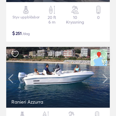
Styv uppblåsbar
20 ft
10
0
6 m
Kryssning
$
251
/dag
Ranieri Azzurra