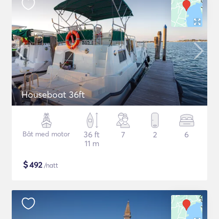
Houseboat 36ft
Båt med motor
36 ft
7
2
6
11 m
$
492
/natt