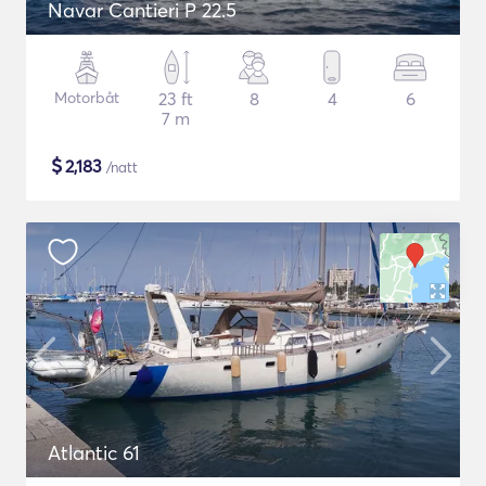
Navar Cantieri P 22.5
Motorbåt
23 ft
8
4
6
7 m
$
2,183
/natt
Atlantic 61