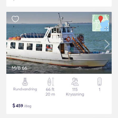
M/B 66
Rundvandring
66 ft
115
1
20 m
Kryssning
$
459
/dag