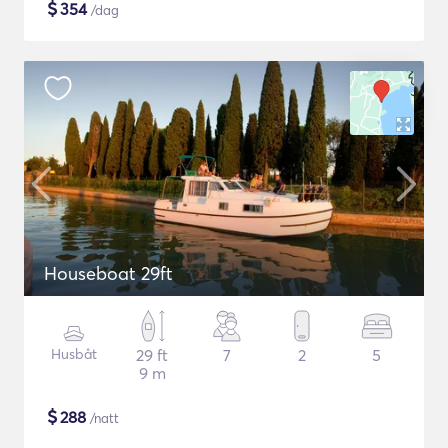
$
354
/dag
Houseboat 29ft
Husbåt
29 ft
7
2
5
9 m
$
288
/natt