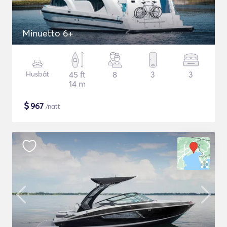
Minuetto 6+
Husbåt
45 ft
8
3
3
14 m
$
967
/natt