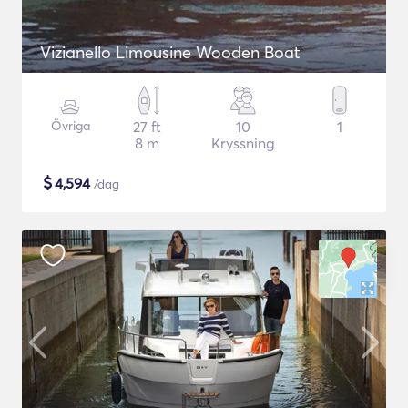
Vizianello Limousine Wooden Boat
Övriga
27 ft
10
1
8 m
Kryssning
$
4,594
/dag