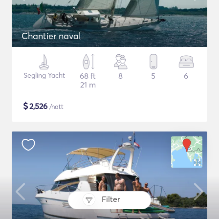
Chantier naval
Segling Yacht
68 ft
8
5
6
21 m
$
2,526
/natt
Filter