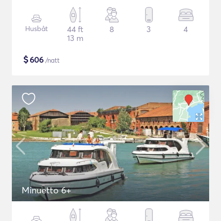
Husbåt
44 ft
8
3
4
13 m
$
606
/natt
Minuetto 6+