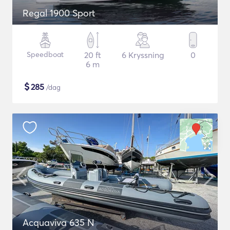
Regal 1900 Sport
Speedboat
20 ft
6 Kryssning
0
6 m
$
285
/dag
Acquaviva 635 N