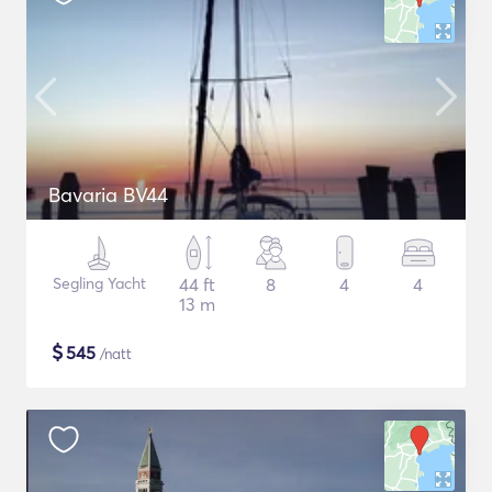
Bavaria BV44
Segling Yacht
44 ft
8
4
4
13 m
$
545
/natt