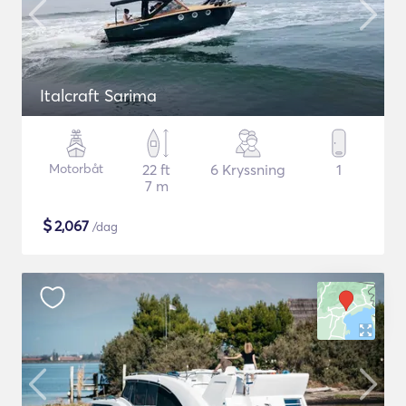
Italcraft Sarima
Motorbåt
22 ft
6 Kryssning
1
7 m
$
2,067
/dag