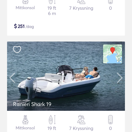
Mittkonsol
19 ft
7 Kryssning
0
6 m
$
251
/dag
Ranieri Shark 19
Mittkonsol
19 ft
7 Kryssning
0