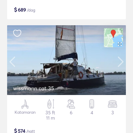
$
689
/dag
wissmann cat 35
Katamaran
35 ft
6
4
3
11 m
$
574
/natt