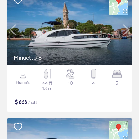
Minuetto 8+
Husbåt
44 ft
10
4
5
13 m
$
663
/natt