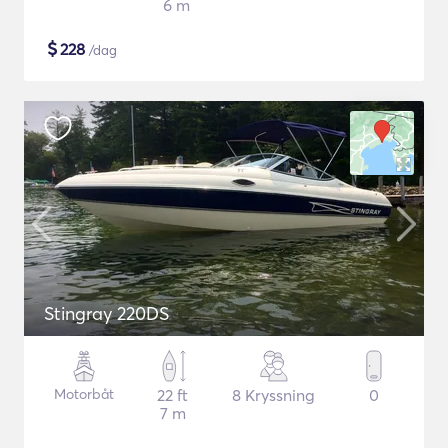
6 m
$
228
/dag
Stingray 220DS
Motorbåt
22 ft
8 Kryssning
0
7 m