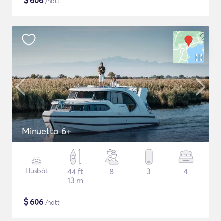
$
606
/natt
Minuetto 6+
Husbåt
44 ft
8
3
4
13 m
$
606
/natt