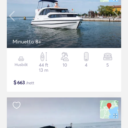
Minuetto 8+
Husbåt
44 ft
10
4
5
13 m
$
663
/natt