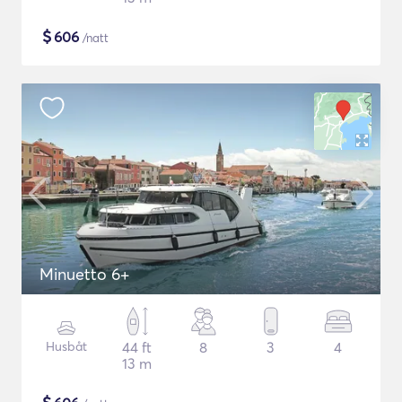
$
606
/natt
Minuetto 6+
Husbåt
44 ft
8
3
4
13 m