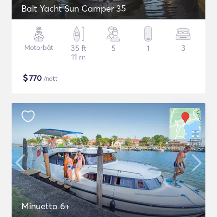
Balt Yacht Sun Camper 35
Motorbåt
35 ft
5
1
3
11 m
$
770
/natt
Minuetto 6+