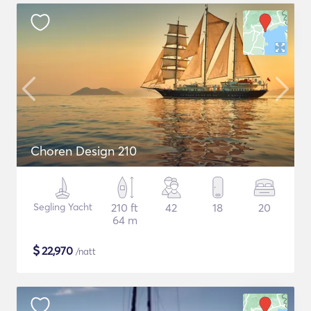
Choren Design 210
Segling Yacht
210 ft
42
18
20
64 m
$
22,970
/natt