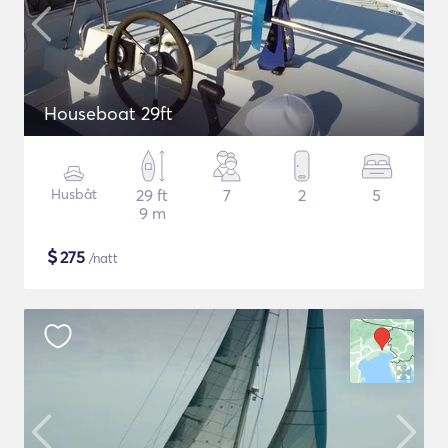
Houseboat 29ft
Husbåt
29 ft
7
2
5
9 m
$
275
/natt