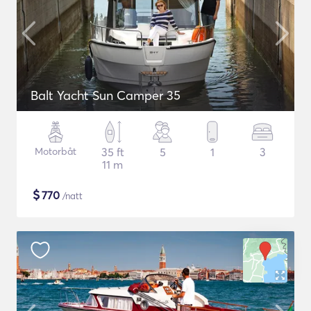
Balt Yacht Sun Camper 35
Motorbåt
35 ft
5
1
3
11 m
$
770
/natt