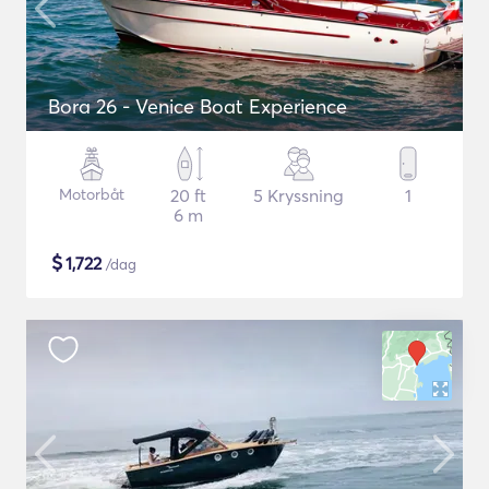
Bora 26 - Venice Boat Experience
Motorbåt
20 ft
5 Kryssning
1
6 m
$
1,722
/dag