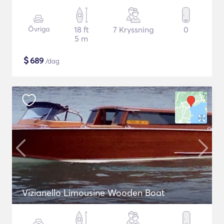
Övriga
18 ft
7 Kryssning
0
5 m
$
689
/dag
Vizianello Limousine Wooden Boat