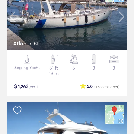
Atlantic 61
Segling Yacht
61 ft
6
3
3
19 m
$
1,263
5.0
/natt
(1
recensioner
)