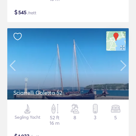
$
545
/natt
Sciarrelli Goletta 52
Segling Yacht
52 ft
8
3
5
16 m