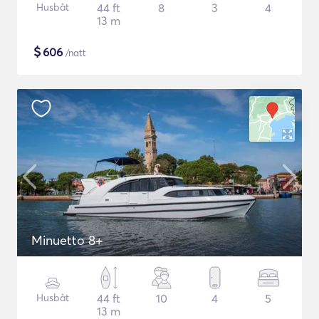
Husbåt
44 ft
8
3
4
13 m
$
606
/natt
Minuetto 8+
Husbåt
44 ft
10
4
5
13 m