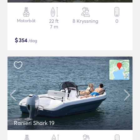
Motorbåt
22 ft
8 Kryssning
0
7 m
$
354
/dag
Ranieri Shark 19