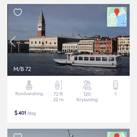
M/B 72
Rundvandring
72 ft
120
1
22 m
Kryssning
$
401
/dag