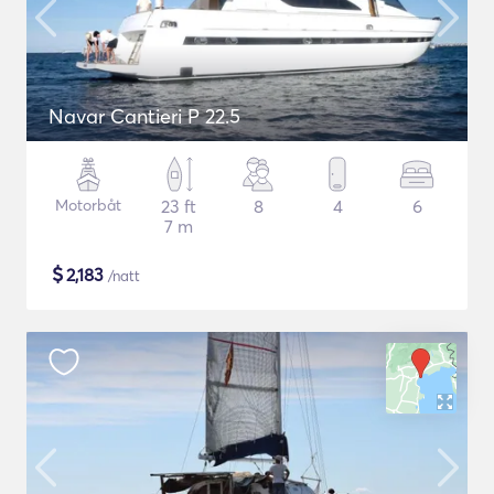
Navar Cantieri P 22.5
Motorbåt
23 ft
8
4
6
7 m
$
2,183
/natt