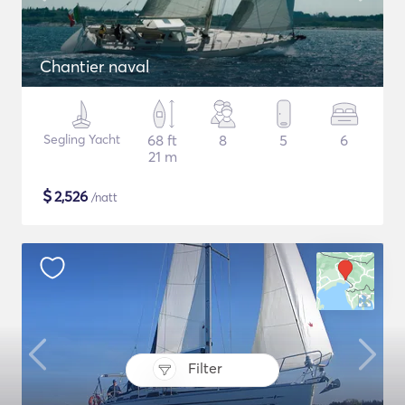
Chantier naval
Segling Yacht
68 ft
8
5
6
21 m
$
2,526
/natt
Filter