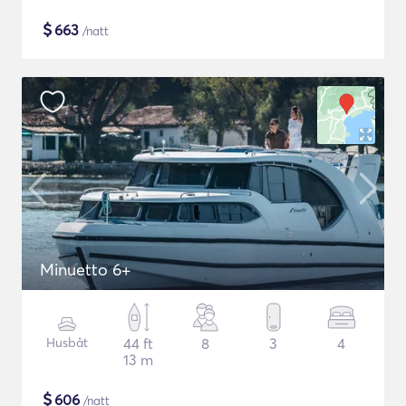
$
663
/natt
Minuetto 6+
Husbåt
44 ft
8
3
4
13 m
$
606
/natt