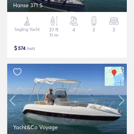
Hanse 371 S
Segling Yacht
37 ft
4
3
3
11 m
$
574
/natt
Yacht&Co Voyage