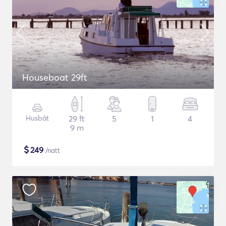
Houseboat 29ft
Husbåt
29 ft
5
1
4
9 m
$
249
/natt