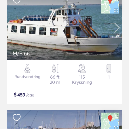
M/B 66
Rundvandring
66 ft
115
1
20 m
Kryssning
$
459
/dag