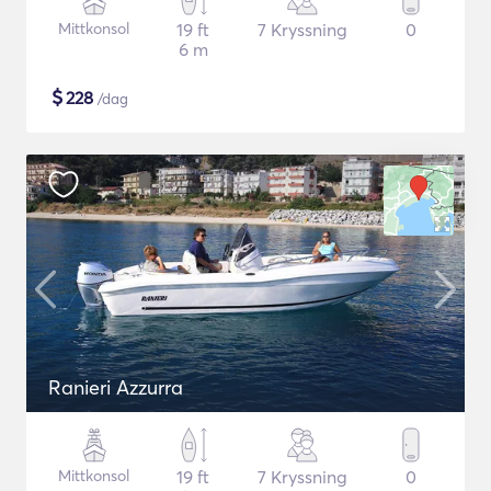
Mittkonsol
19 ft
7 Kryssning
0
6 m
$
228
/dag
Ranieri Azzurra
Mittkonsol
19 ft
7 Kryssning
0