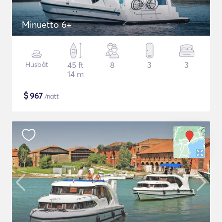
Minuetto 6+
Husbåt
45 ft
8
3
3
14 m
$
967
/natt