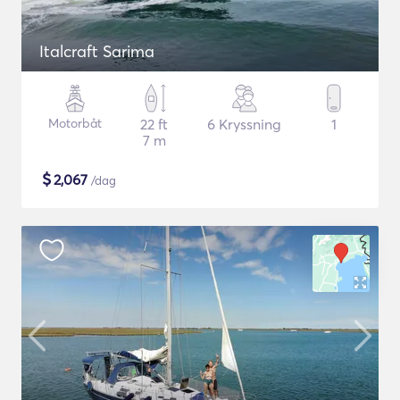
Italcraft Sarima
Motorbåt
22 ft
6 Kryssning
1
7 m
$
2,067
/dag