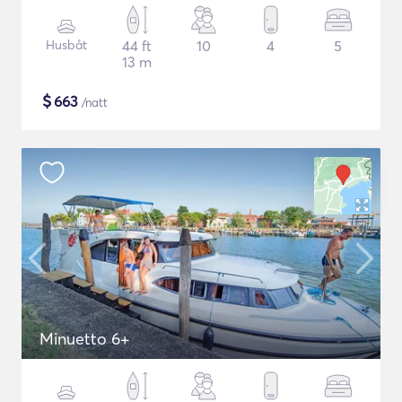
Husbåt
44 ft
10
4
5
13 m
$
663
/natt
Minuetto 6+