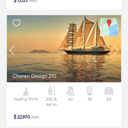
$
1,033
/natt
Choren Design 210
Segling Yacht
210 ft
42
18
20
64 m
$
22,970
/natt