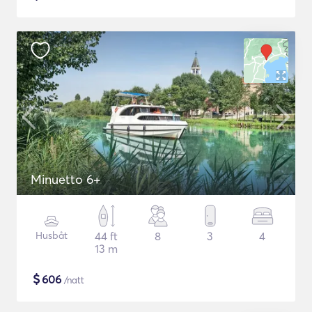
Minuetto 6+
Husbåt
44 ft
8
3
4
13 m
$
606
/natt