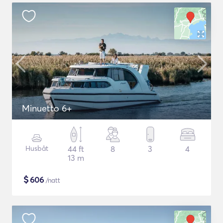
Minuetto 6+
Husbåt
44 ft
8
3
4
13 m
$
606
/natt