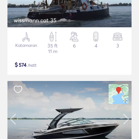
wissmann cat 35
Katamaran
35 ft
6
4
3
11 m
$
574
/natt