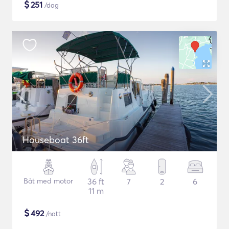
$
251
/dag
Houseboat 36ft
Båt med motor
36 ft
7
2
6
11 m
$
492
/natt