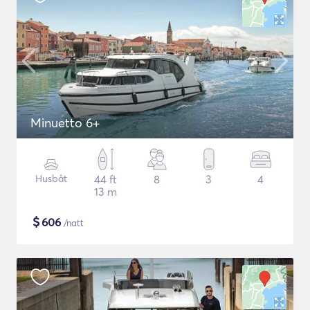
Minuetto 6+
Husbåt
44 ft
8
3
4
13 m
$
606
/natt