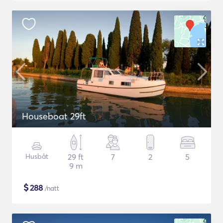
Houseboat 29ft
Husbåt
29 ft
7
2
5
9 m
$
288
/natt