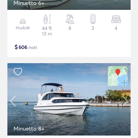
Minuetto 6+
Husbåt
44 ft
8
3
4
13 m
$
606
/natt
Minuetto 8+