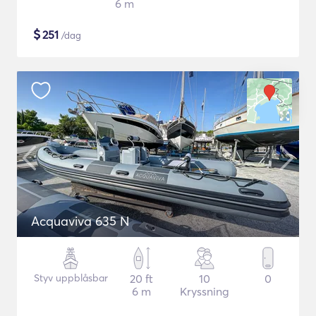
6 m
$
251
/dag
Acquaviva 635 N
Styv uppblåsbar
20 ft
10
0
6 m
Kryssning