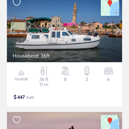
Houseboat 36ft
Husbåt
36 ft
8
3
6
11 m
$
447
/natt