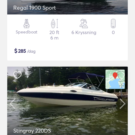
Regal 1900 Sport
Speedboat
20 ft
6 Kryssning
0
6 m
$
285
/dag
Stingray 220DS