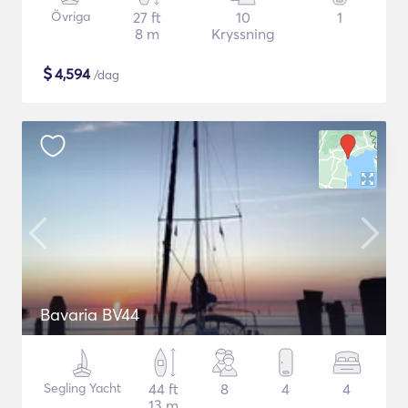
Övriga
27 ft
10
1
8 m
Kryssning
$
4,594
/dag
Bavaria BV44
Segling Yacht
44 ft
8
4
4
13 m