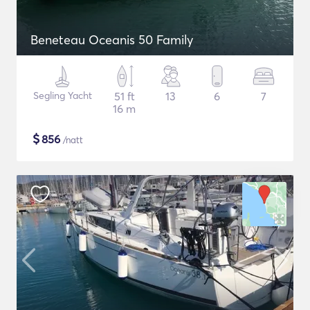
Beneteau Oceanis 50 Family
Segling Yacht
51 ft
13
6
7
16 m
$
856
/natt