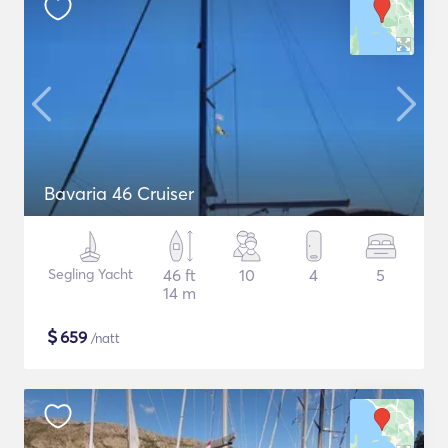
Bavaria 46 Cruiser
Segling Yacht
46 ft
10
4
5
14 m
$
659
/natt