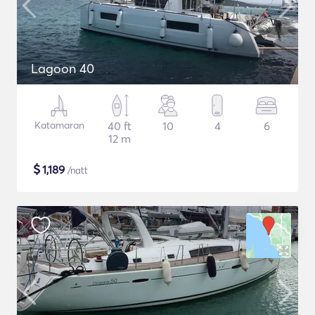
Lagoon 40
Katamaran
40 ft
10
4
6
12 m
$
1,189
/natt