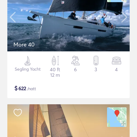
More 40
Segling Yacht
40 ft
6
3
4
12 m
$
622
/natt