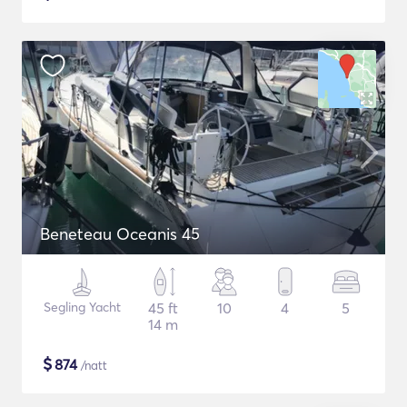
Beneteau Oceanis 45
Segling Yacht
45 ft
10
4
5
14 m
$
874
/natt