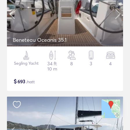
Beneteau Oceanis 35.1
Segling Yacht
34 ft
8
3
4
10 m
$
693
/natt