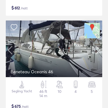
$
612
/natt
Beneteau Oceanis 46
Segling Yacht
46 ft
10
4
5
14 m
$
675
/natt