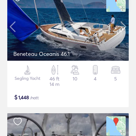
Beneteau Oceanis 46.1
Segling Yacht
46 ft
10
4
5
14 m
$
1,448
/natt