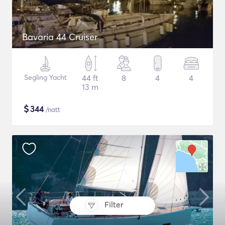
Bavaria 44 Cruiser
Segling Yacht
44 ft
8
4
4
13 m
$
344
/natt
Filter