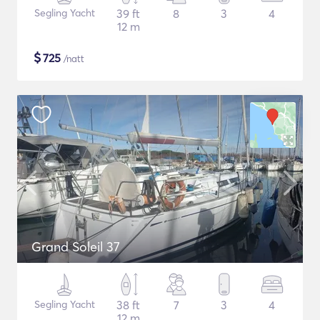
Segling Yacht
39 ft
8
3
4
12 m
$
725
/natt
Grand Soleil 37
Segling Yacht
38 ft
7
3
4
12 m