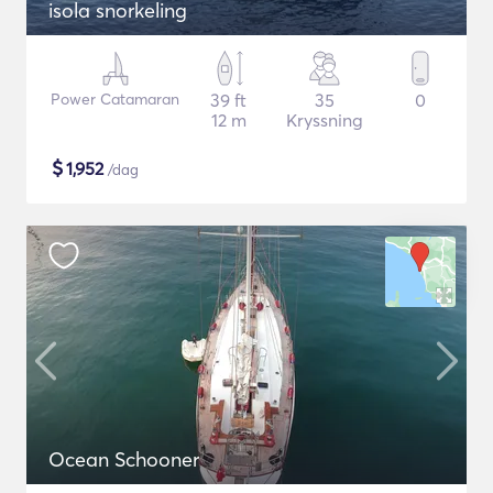
isola snorkeling
Power Catamaran
39 ft
35
0
12 m
Kryssning
$
1,952
/dag
Ocean Schooner