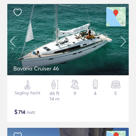
Bavaria Cruiser 46
Segling Yacht
46 ft
9
4
5
14 m
$
714
/natt