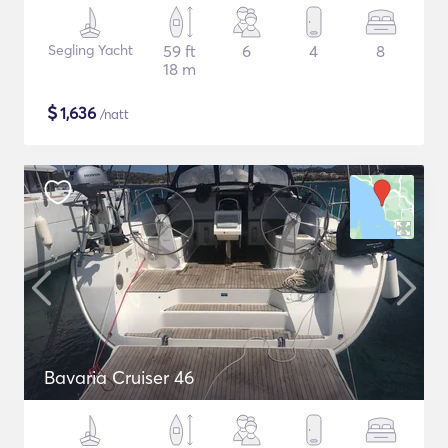
Segling Yacht
59 ft
6
4
8
18 m
$
1,636
/natt
Bavaria Cruiser 46