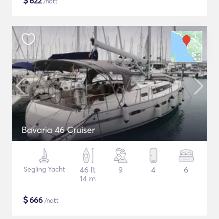
$
622
/natt
Bavaria 46 Cruiser
Segling Yacht
46 ft
9
4
6
14 m
$
666
/natt