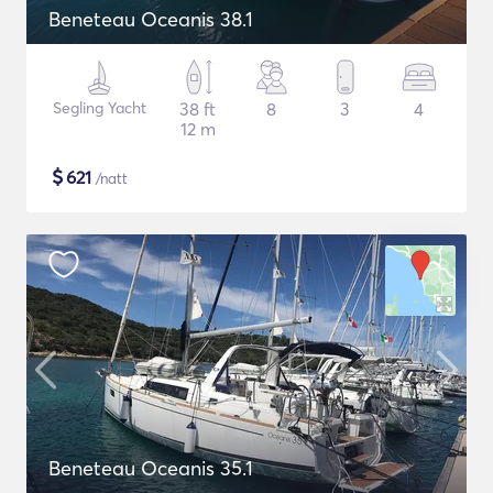
Beneteau Oceanis 38.1
Segling Yacht
38 ft
8
3
4
12 m
$
621
/natt
Beneteau Oceanis 35.1