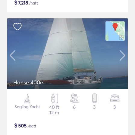
$
7,218
/natt
Hanse 400e
Segling Yacht
40 ft
6
3
3
12 m
$
505
/natt