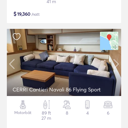
41 m
$
19,360
/natt
CERRI Cantieri Navali 86 Flying Sport
Motorbåt
89 ft
8
4
6
27 m