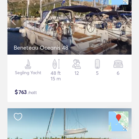
Beneteau Oceanis 48
Segling Yacht
48 ft
12
5
6
15 m
$
763
/natt