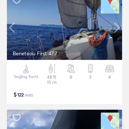
Beneteau First 47.7
Segling Yacht
48 ft
8
3
4
15 m
$
122
/natt