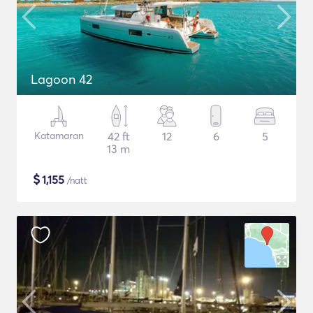
Lagoon 42
Katamaran
42 ft
12
6
5
13 m
$
1,155
/natt