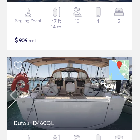
Segling Yacht
47 ft
10
4
5
14 m
$
909
/natt
Dufour D460GL