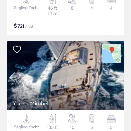
Segling Yacht
46 ft
8
4
4
14 m
$
721
/natt
Yachts Mirabella
Segling Yacht
135 ft
10
5
5