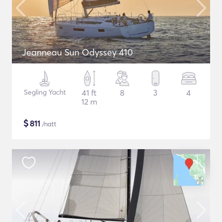
Jeanneau Sun Odyssey 410
Segling Yacht
41 ft
8
3
4
12 m
$
811
/natt