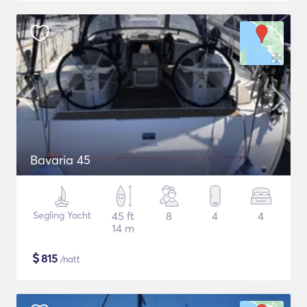
Bavaria 45
Segling Yacht
45 ft
8
4
4
14 m
$
815
/natt