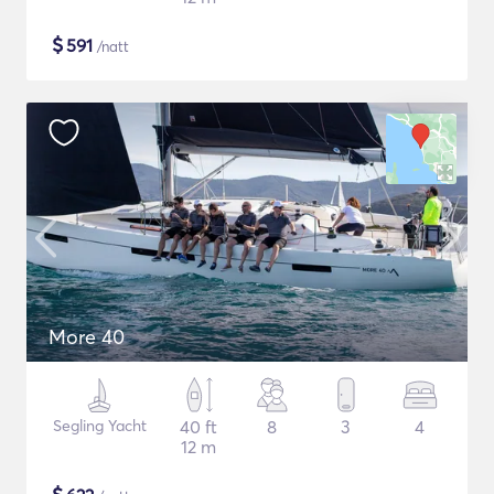
$
591
/natt
More 40
Segling Yacht
40 ft
8
3
4
12 m