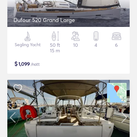
Dufour 520 Grand Large
Segling Yacht
50 ft
10
4
6
15 m
$
1,099
/natt