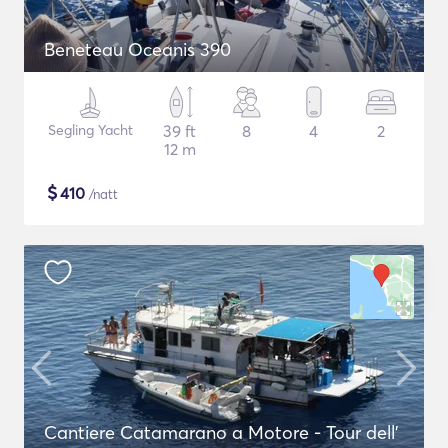
Beneteau Oceanis 390
Segling Yacht
39 ft
8
4
2
12 m
$
410
/natt
Cantiere Catamarano a Motore - Tour dell'