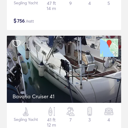
Segling Yacht
47 ft
9
4
5
14 m
$
756
/natt
Bavaria Cruiser 41
Segling Yacht
41 ft
7
3
4
12 m