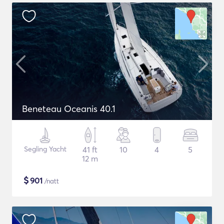
Beneteau Oceanis 40.1
Segling Yacht
41 ft
10
4
5
12 m
$
901
/natt