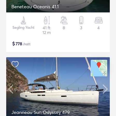
Beneteau Oceanis 41.1
Segling Yacht
41 ft
8
3
4
12 m
$
778
/natt
Jeanneau Sun Odyssey 479