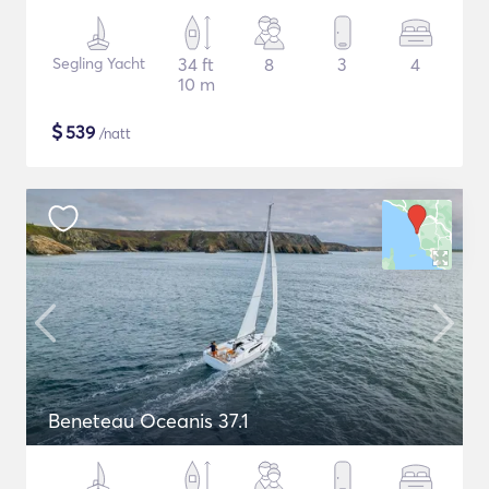
Segling Yacht
34 ft
8
3
4
10 m
$
539
/natt
Beneteau Oceanis 37.1