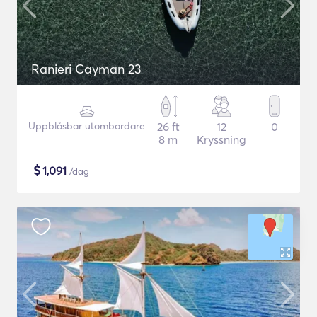
Ranieri Cayman 23
Uppblåsbar utombordare
26 ft
12
0
8 m
Kryssning
$
1,091
/dag