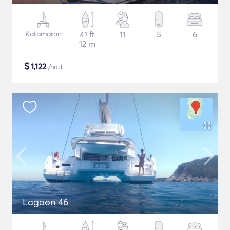
Katamaran
41 ft
11
5
6
12 m
$
1,122
/natt
Lagoon 46