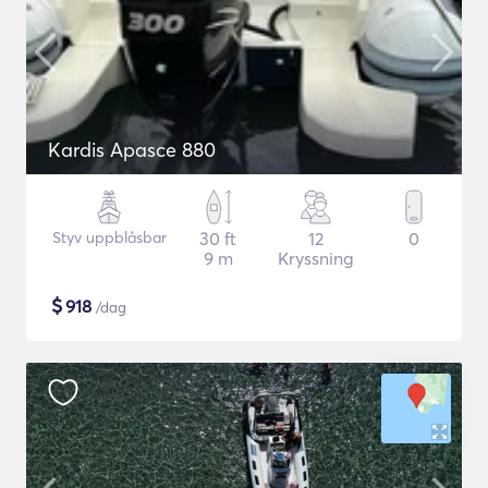
Kardis Apasce 880
Styv uppblåsbar
30 ft
12
0
9 m
Kryssning
$
918
/dag