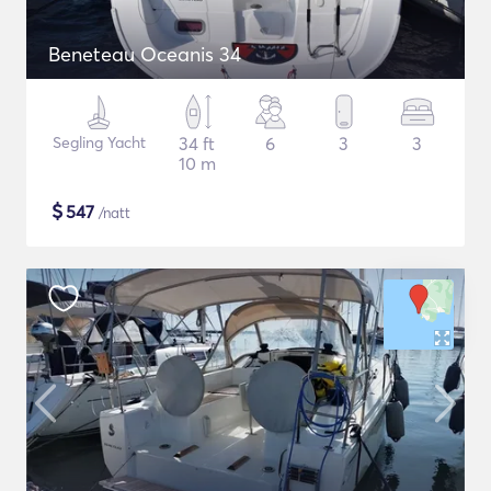
Beneteau Oceanis 34
Segling Yacht
34 ft
6
3
3
10 m
$
547
/natt