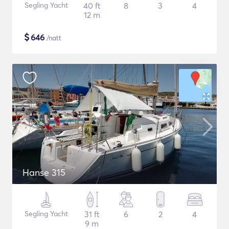
Segling Yacht
40 ft
8
3
4
12 m
$
646
/natt
Hanse 315
Segling Yacht
31 ft
6
2
4
9 m