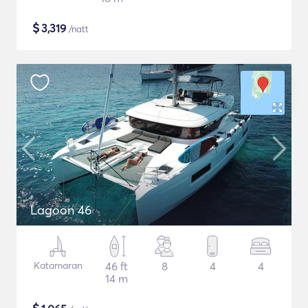
$
3,319
/natt
Lagoon 46
Katamaran
46 ft
8
4
4
14 m