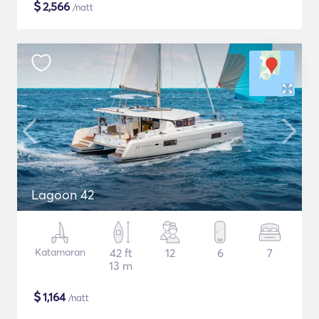
$
2,566
/natt
Lagoon 42
Katamaran
42 ft
12
6
7
13 m
$
1,164
/natt