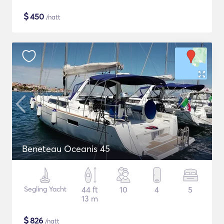
$
450
/natt
Beneteau Oceanis 45
Segling Yacht
44 ft
10
4
5
13 m
$
826
/natt