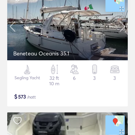
Beneteau Oceanis 35.1
Segling Yacht
32 ft
6
3
3
10 m
$
573
/natt