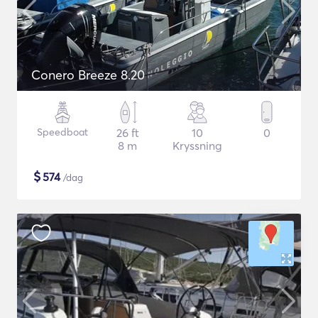
Conero Breeze 8.20
Speedboat
26 ft
10
0
8 m
Kryssning
$
574
/dag