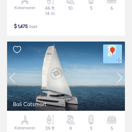
Katamaran
46 ft
10
5
6
14 m
$
1,475
/natt
Bali Catsmart
Katamaran
39 ft
9
5
5