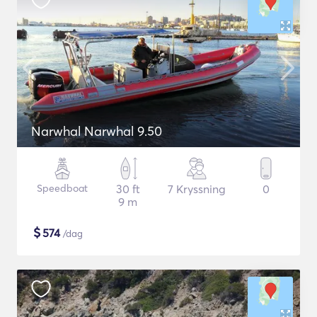
Narwhal Narwhal 9.50
Speedboat
30 ft
7 Kryssning
0
9 m
$
574
/dag