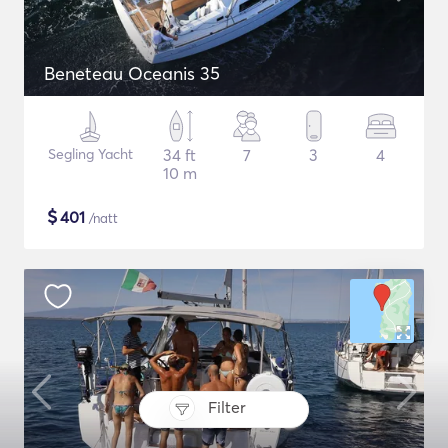
Beneteau Oceanis 35
Segling Yacht
34 ft
7
3
4
10 m
$
401
/natt
Filter