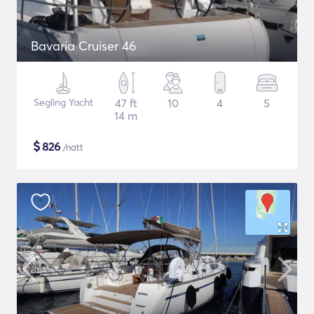
Bavaria Cruiser 46
Segling Yacht
47 ft
10
4
5
14 m
$
826
/natt