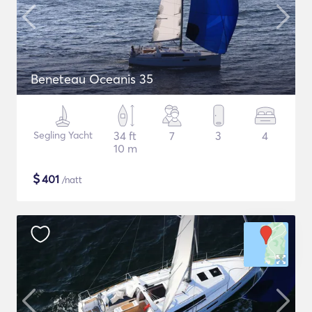
Beneteau Oceanis 35
Segling Yacht
34 ft
7
3
4
10 m
$
401
/natt