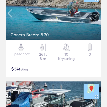
Conero Breeze 8.20
Speedboat
26 ft
10
0
8 m
Kryssning
$
574
/dag