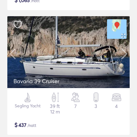
$
1,065
/natt
Bavaria 39 Cruiser
Segling Yacht
39 ft
7
3
4
12 m
$
437
/natt