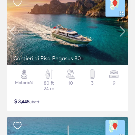
Cantieri di Pisa Pegasus 80
Motorbåt
80 ft
10
3
9
24 m
$
3,445
/natt