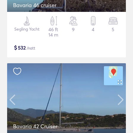
Bavaria 46 cruiser
Segling Yacht
46 ft
9
4
5
14 m
$
532
/natt
Bavaria 42 Cruiser