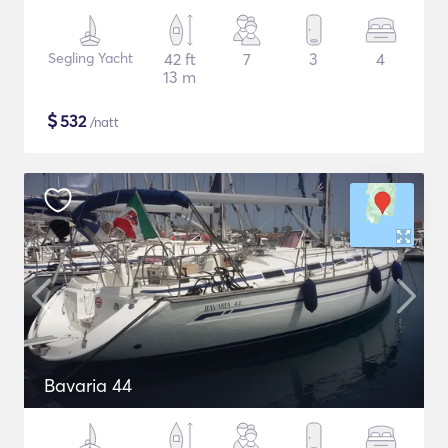
Segling Yacht
42 ft
7
3
4
13 m
$
532
/natt
Bavaria 44