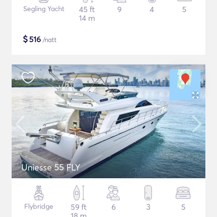
Segling Yacht
45 ft
9
4
5
14 m
$
516
/natt
Uniesse 55 FLY
Flybridge
59 ft
6
3
5
18 m