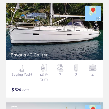
Bavaria 40 Cruiser
Segling Yacht
40 ft
7
3
4
12 m
$
526
/natt