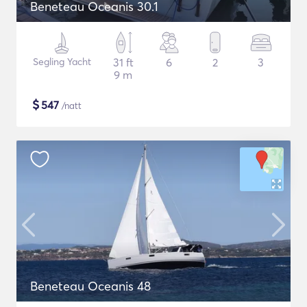
Beneteau Oceanis 30.1
Segling Yacht
31 ft
6
2
3
9 m
$
547
/natt
Beneteau Oceanis 48