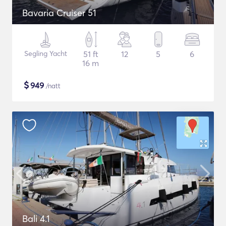
Bavaria Cruiser 51
Segling Yacht
51 ft
12
5
6
16 m
$
949
/natt
Bali 4.1