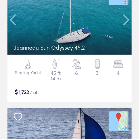
Jeanneau Sun Odyssey 45.2
Segling Yacht
45 ft
6
3
4
14 m
$
1,722
/natt