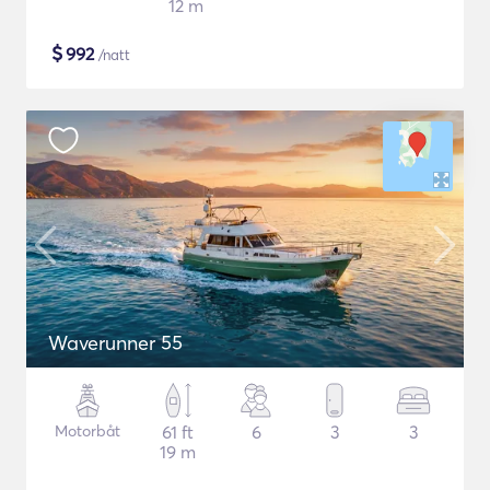
12 m
$
992
/natt
Waverunner 55
Motorbåt
61 ft
6
3
3
19 m