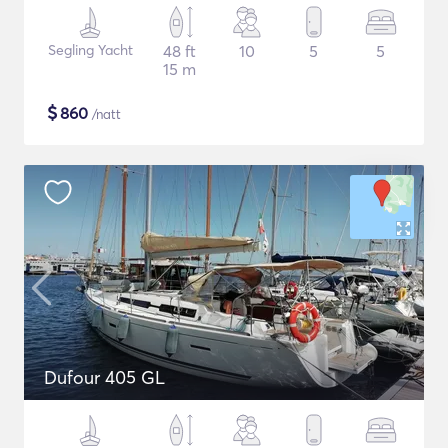
Segling Yacht
48 ft
10
5
5
15 m
$
860
/natt
Dufour 405 GL