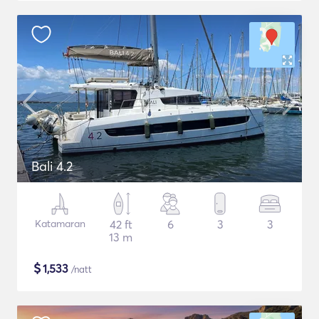
Bali 4.2
Katamaran
42 ft
6
3
3
13 m
$
1,533
/natt