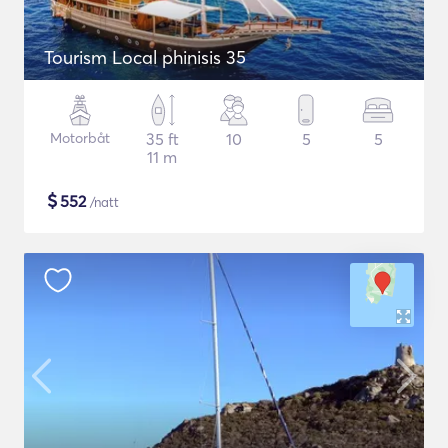
Tourism Local phinisis 35
Motorbåt
35 ft
10
5
5
11 m
$
552
/natt