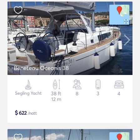
Beneteau Oceanis 38
Segling Yacht
38 ft
8
3
4
12 m
$
622
/natt