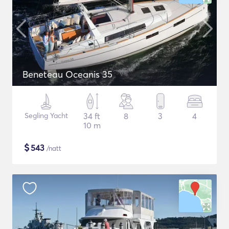
Beneteau Oceanis 35
Segling Yacht
34 ft
8
3
4
10 m
$
543
/natt