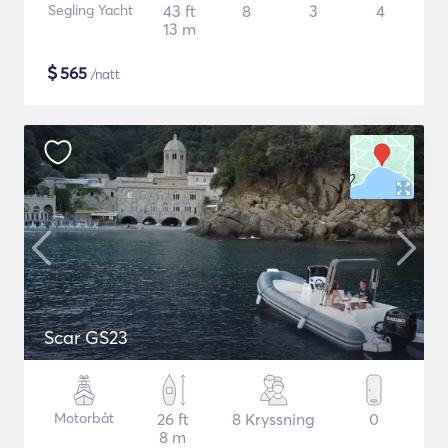
Segling Yacht
43 ft
8
3
4
13 m
$
565
/natt
Scar GS23
Motorbåt
26 ft
8 Kryssning
0
8 m