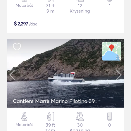
Motorbåt
31 ft
12
1
9 m
Kryssning
$
2,297
/dag
Cantiere Marrè Marino Pilotina 39
Motorbåt
39 ft
30
0
12 m
Kryssning