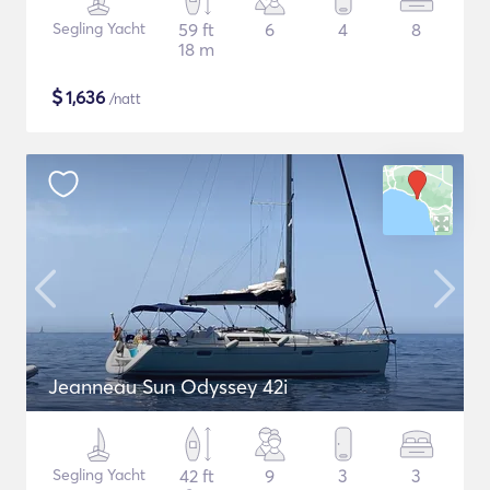
Segling Yacht
59 ft
6
4
8
18 m
$
1,636
/natt
Jeanneau Sun Odyssey 42i
Segling Yacht
42 ft
9
3
3