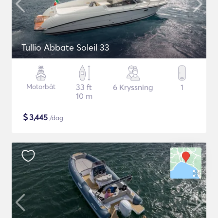
Tullio Abbate Soleil 33
Motorbåt
33 ft
6 Kryssning
1
10 m
$
3,445
/dag