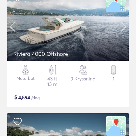
Riviera 4000 Offshore
Motorbåt
43 ft
9 Kryssning
1
13 m
$
4,594
/dag