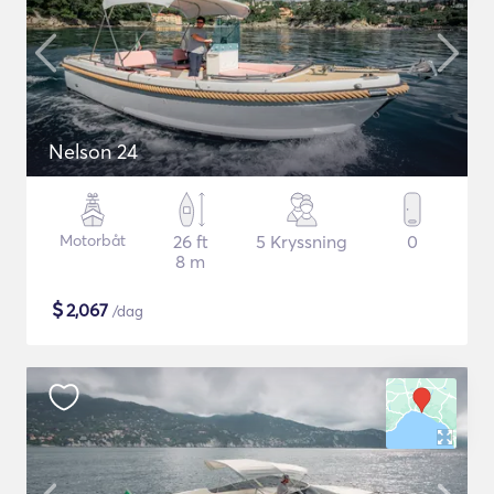
Nelson 24
Motorbåt
26 ft
5 Kryssning
0
8 m
$
2,067
/dag