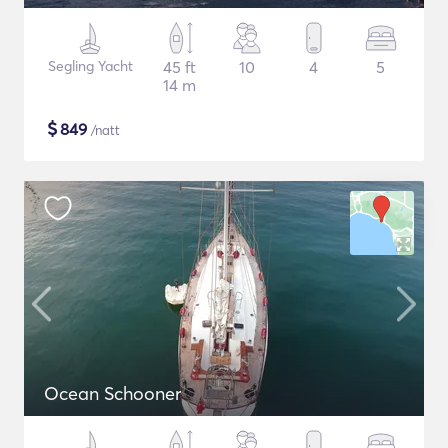
Segling Yacht
45 ft
10
4
5
14 m
$
849
/natt
Ocean Schooner