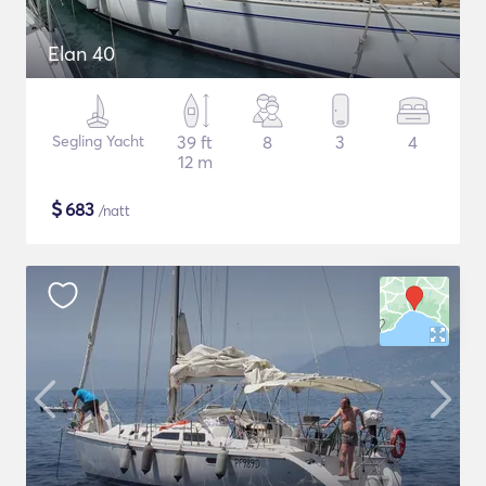
Elan 40
Segling Yacht
39 ft
8
3
4
12 m
$
683
/natt