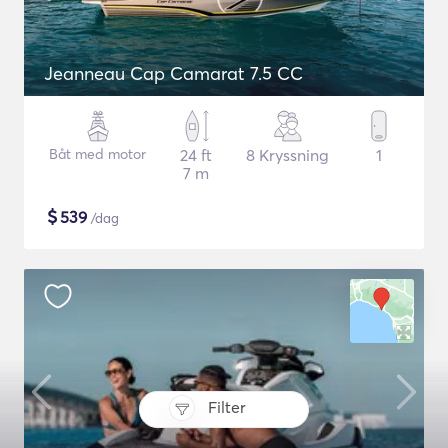
Jeanneau Cap Camarat 7.5 CC
Båt med motor
24 ft
8 Kryssning
1
7 m
$
539
/dag
Filter