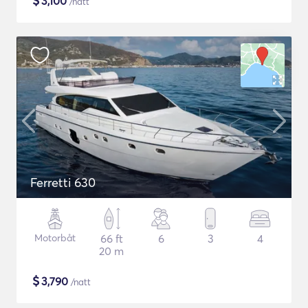
$
3,100
/natt
Ferretti 630
Motorbåt
66 ft
6
3
4
20 m
$
3,790
/natt