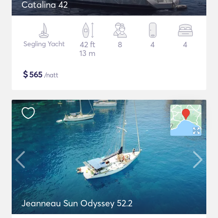
Catalina 42
Segling Yacht
42 ft
8
4
4
13 m
$
565
/natt
Jeanneau Sun Odyssey 52.2