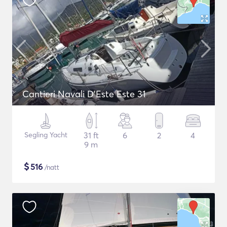
Cantieri Navali D'Este Este 31
Segling Yacht
31 ft
6
2
4
9 m
$
516
/natt