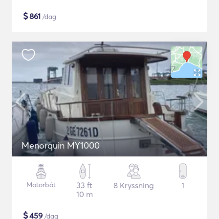
$
861
/dag
Menorquin MY1000
Motorbåt
33 ft
8 Kryssning
1
10 m
$
459
/dag