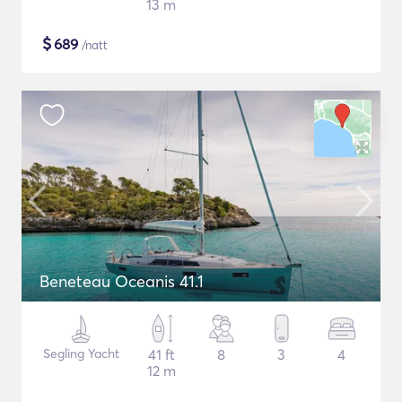
13 m
$
689
/natt
Beneteau Oceanis 41.1
Segling Yacht
41 ft
8
3
4
12 m