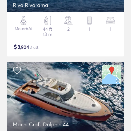
Riva Rivarama
Motorbåt
44 ft
2
1
1
13 m
$
3,904
/natt
Mochi Craft Dolphin 44