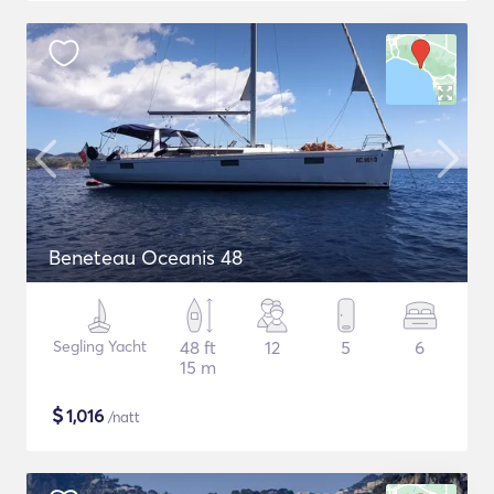
Beneteau Oceanis 48
Segling Yacht
48 ft
12
5
6
15 m
$
1,016
/natt