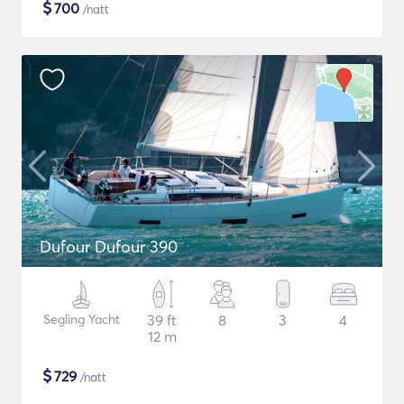
$
700
/natt
Dufour Dufour 390
Segling Yacht
39 ft
8
3
4
12 m
$
729
/natt