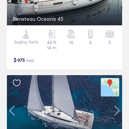
Beneteau Oceanis 45
Segling Yacht
46 ft
10
4
5
14 m
$
975
/natt