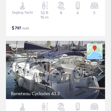
Segling Yacht
52 ft
8
4
5
16 m
$
797
/natt
Beneteau Cyclades 43.3