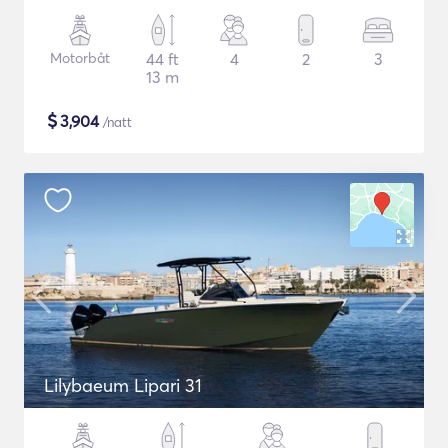
Motorbåt
44 ft
4
2
3
13 m
$
3,904
/natt
Lilybaeum Lipari 31