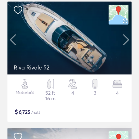
Riva Rivale 52
Motorbåt
52 ft
4
3
4
16 m
$
6,725
/natt