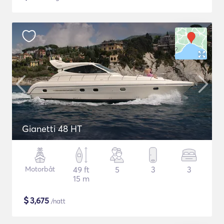
Gianetti 48 HT
Motorbåt
49 ft
5
3
3
15 m
$
3,675
/natt