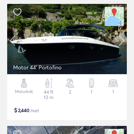
Motor 44' Portofino
Motorbåt
44 ft
2
1
1
13 m
$
2,440
/natt