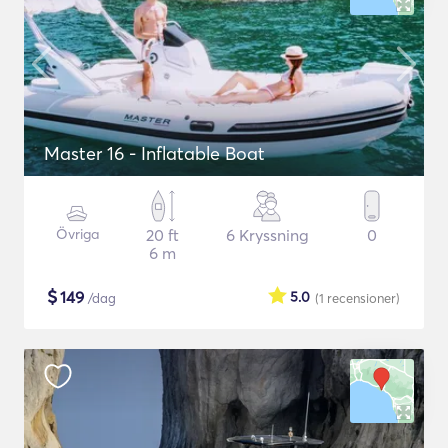
Master 16 - Inflatable Boat
Övriga
20 ft
6 Kryssning
0
6 m
$
149
5.0
/dag
(1
recensioner
)