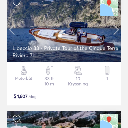
Libeccio 33 - Private Tour of the Cinque Terre
Riviera 7h
Motorbåt
33 ft
10
1
10 m
Kryssning
$
1,607
/dag