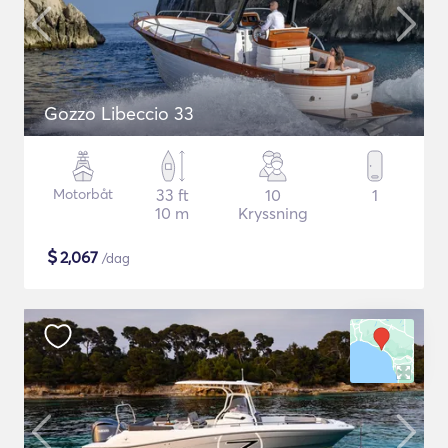
Gozzo Libeccio 33
Motorbåt
33 ft
10
1
10 m
Kryssning
$
2,067
/dag