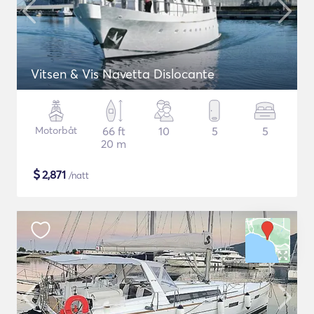
Vitsen & Vis Navetta Dislocante
Motorbåt
66 ft
10
5
5
20 m
$
2,871
/natt