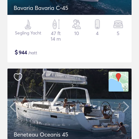
Bavaria Bavaria C-45
Segling Yacht
47 ft
10
4
5
14 m
$
944
/natt
Beneteau Oceanis 45