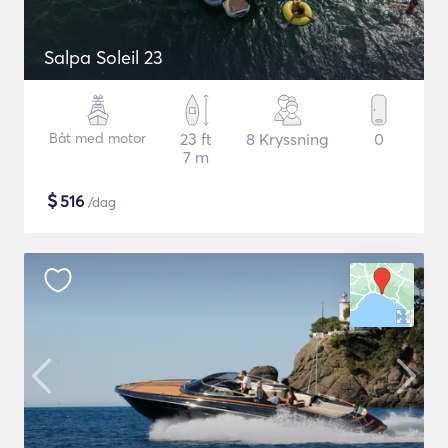
Salpa Soleil 23
Båt med motor
23 ft
8 Kryssning
0
7 m
$
516
/dag