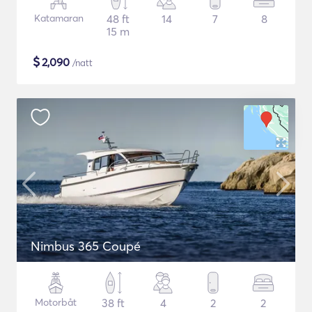
Katamaran
48 ft
14
7
8
15 m
$
2,090
/natt
Nimbus 365 Coupé
Motorbåt
38 ft
4
2
2