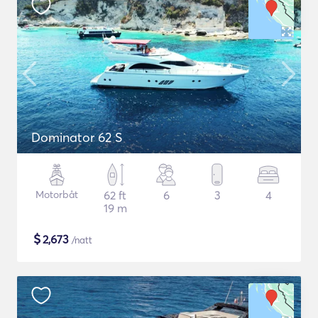
Dominator 62 S
Motorbåt
62 ft
6
3
4
19 m
$
2,673
/natt