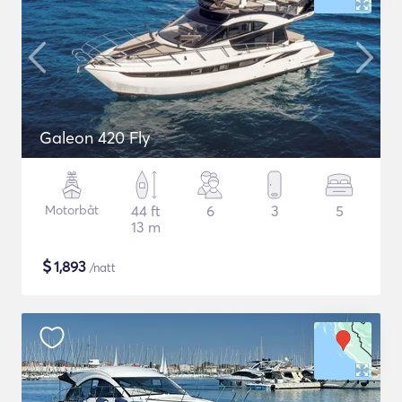
Galeon 420 Fly
Motorbåt
44 ft
6
3
5
13 m
$
1,893
/natt