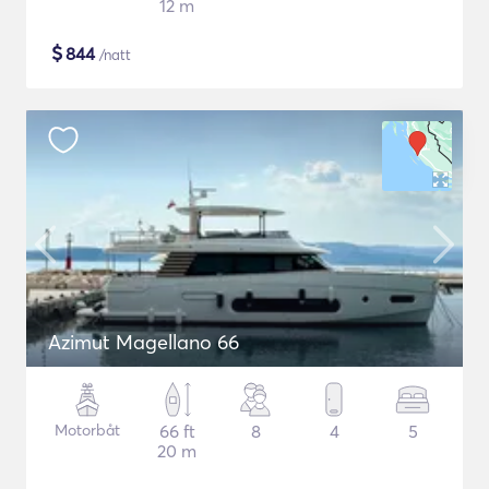
12 m
$
844
/natt
Azimut Magellano 66
Motorbåt
66 ft
8
4
5
20 m