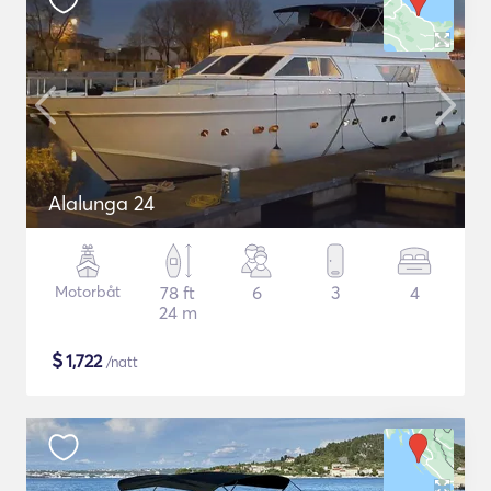
Alalunga 24
Motorbåt
78 ft
6
3
4
24 m
$
1,722
/natt