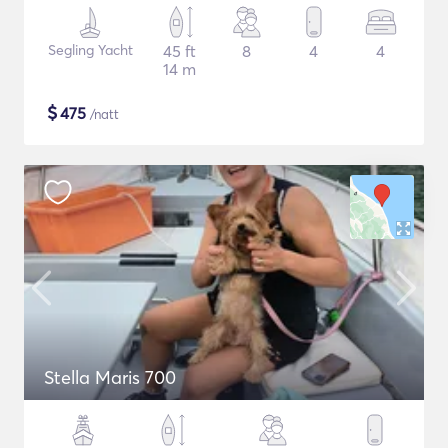
Segling Yacht
45 ft
8
4
4
14 m
$
475
/natt
Stella Maris 700