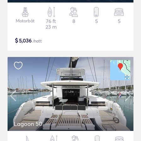
Motorbåt
76 ft
8
5
5
23 m
$
5,036
/natt
Lagoon 50