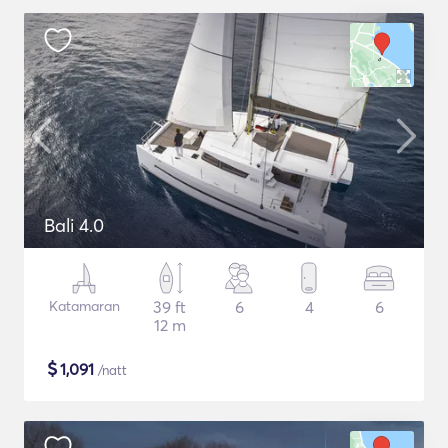
Bali 4.0
Katamaran
39 ft
6
4
6
12 m
$
1,091
/natt