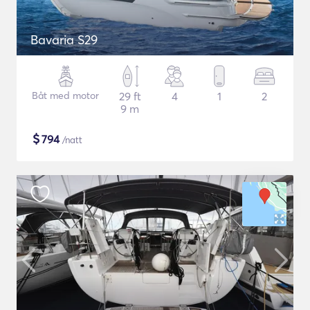
Bavaria S29
Båt med motor
29 ft
4
1
2
9 m
$
794
/natt