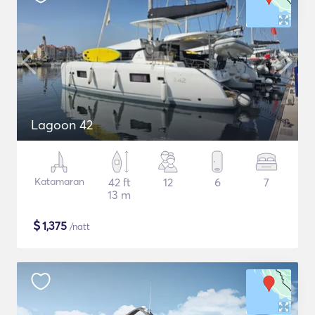
Lagoon 42
Katamaran
42 ft
12
6
7
13 m
$
1,375
/natt