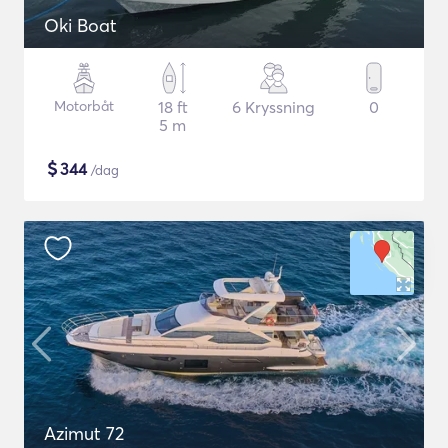
Oki Boat
Motorbåt
18 ft
6 Kryssning
0
5 m
$
344
/dag
Azimut 72