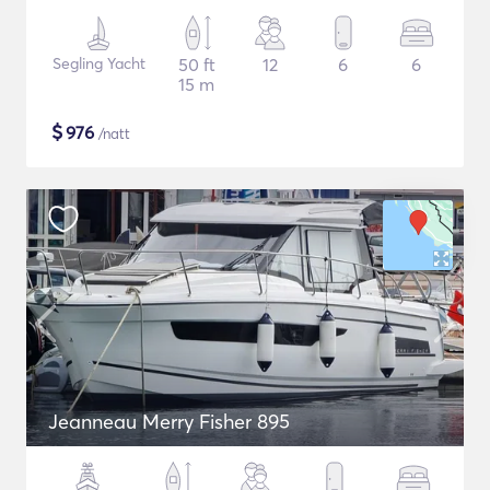
Segling Yacht
50 ft
12
6
6
15 m
$
976
/natt
Jeanneau Merry Fisher 895