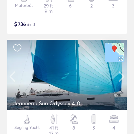
Motorbåt
29 ft
6
2
3
9 m
$
736
/natt
Jeanneau Sun Odyssey 410
Segling Yacht
41 ft
8
3
4
12 m