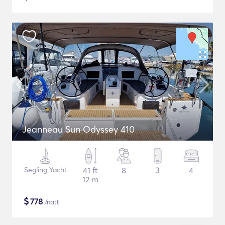
Jeanneau Sun Odyssey 410
Segling Yacht
41 ft
8
3
4
12 m
$
778
/natt