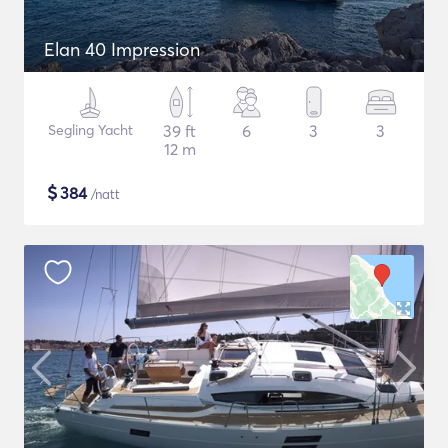
Elan 40 Impression
Segling Yacht
39 ft
6
3
3
12 m
$
384
/natt