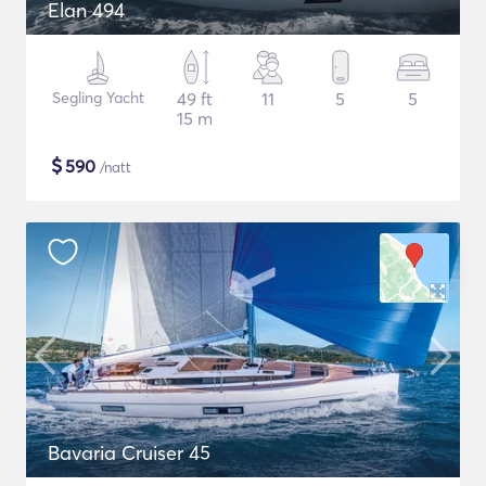
Elan 494
Segling Yacht
49 ft
11
5
5
15 m
$
590
/natt
Bavaria Cruiser 45