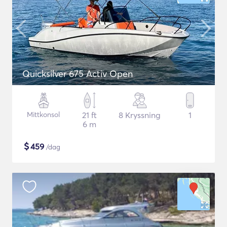
Quicksilver 675 Activ Open
Mittkonsol
21 ft
8 Kryssning
1
6 m
$
459
/dag