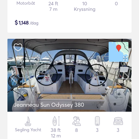
Motorbåt
24 ft
10
0
7 m
Kryssning
$
1,148
/dag
Jeanneau Sun Odyssey 380
Segling Yacht
38 ft
8
3
3
12 m