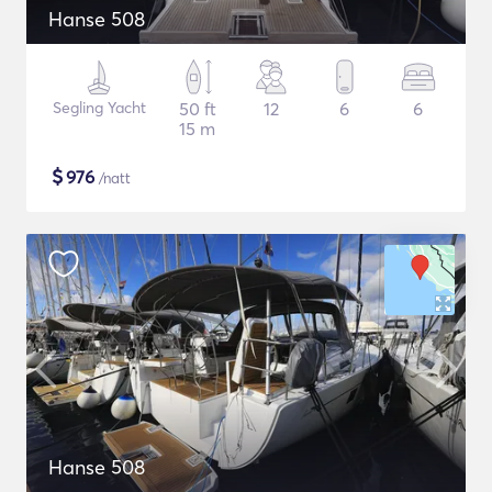
Hanse 508
Segling Yacht
50 ft
12
6
6
15 m
$
976
/natt
Hanse 508