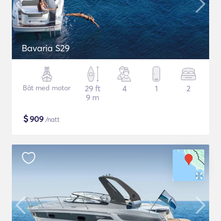
Bavaria S29
Båt med motor
29 ft
4
1
2
9 m
$
909
/natt