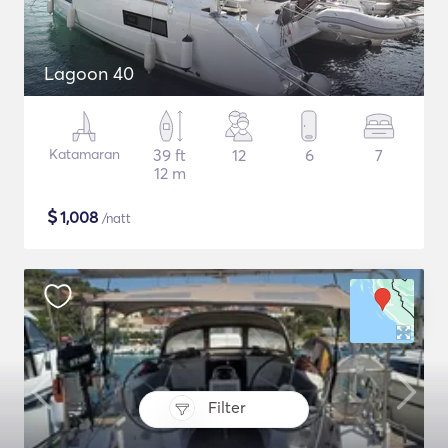
Lagoon 40
Katamaran
39 ft
12
6
7
12 m
$
1,008
/natt
Filter