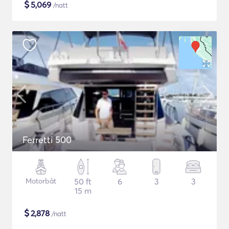
$
5,069
/natt
Ferretti 500
Motorbåt
50 ft
6
3
3
15 m
$
2,878
/natt