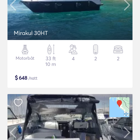
Mirakul 30HT
Motorbåt
33 ft
4
2
2
10 m
$
648
/natt