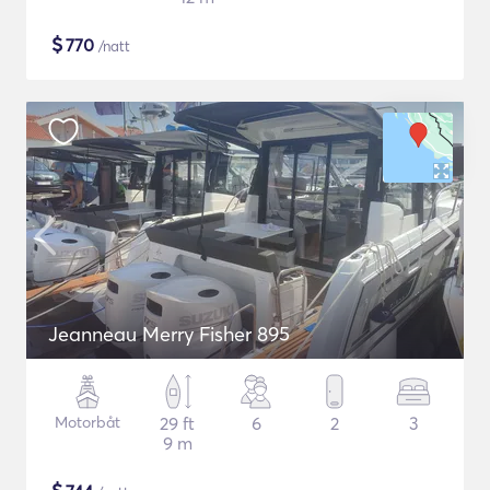
$
770
/natt
Jeanneau Merry Fisher 895
Motorbåt
29 ft
6
2
3
9 m