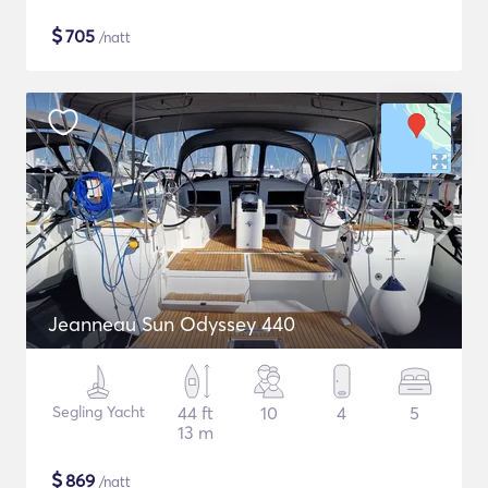
$
705
/natt
Jeanneau Sun Odyssey 440
Segling Yacht
44 ft
10
4
5
13 m
$
869
/natt