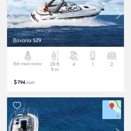
Bavaria S29
Båt med motor
29 ft
4
1
2
9 m
$
794
/natt