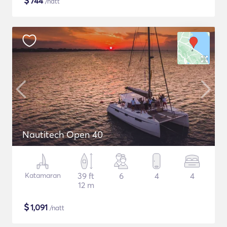
$
744
/natt
Nautitech Open 40
Katamaran
39 ft
6
4
4
12 m
$
1,091
/natt