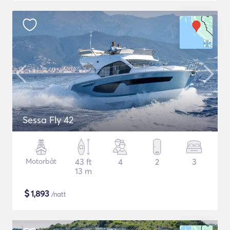
Sessa Fly 42
Motorbåt
43 ft
4
2
3
13 m
$
1,893
/natt