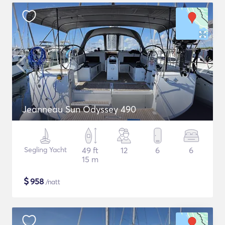
Jeanneau Sun Odyssey 490
Segling Yacht
49 ft
12
6
6
15 m
$
958
/natt