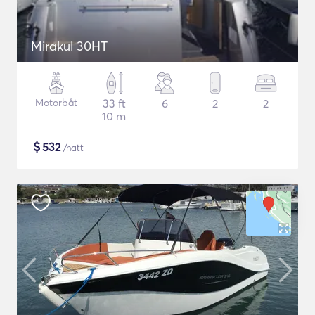
Mirakul 30HT
Motorbåt
33 ft
6
2
2
10 m
$
532
/natt