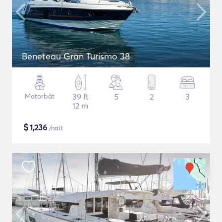
Beneteau Gran Turismo 38
Motorbåt
39 ft
5
2
3
12 m
$
1,236
/natt