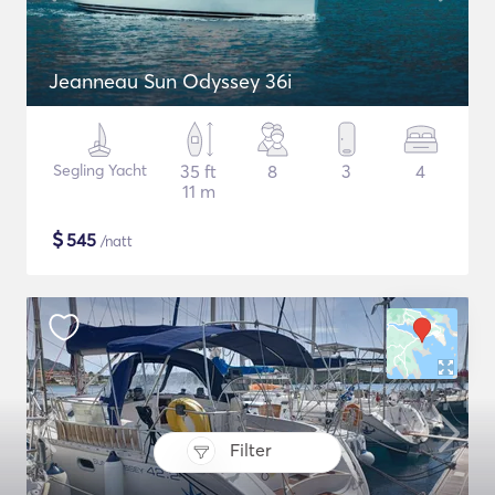
Jeanneau Sun Odyssey 36i
Segling Yacht
35 ft
8
3
4
11 m
$
545
/natt
Filter