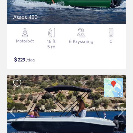
Assos 480
Motorbåt
16 ft
6 Kryssning
0
5 m
$
229
/dag