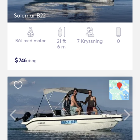
Solemar B22
Båt med motor
21 ft
7 Kryssning
0
6 m
$
746
/dag