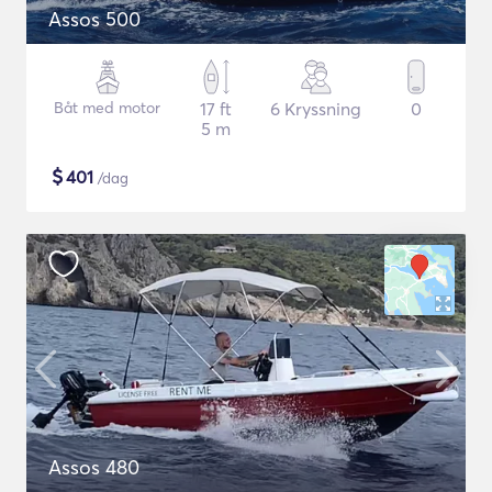
Assos 500
Båt med motor
17 ft
6 Kryssning
0
5 m
$
401
/dag
Assos 480