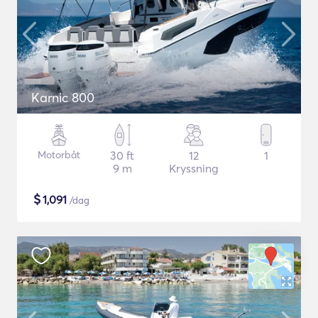
Karnic 800
Motorbåt
30 ft
12
1
9 m
Kryssning
$
1,091
/dag