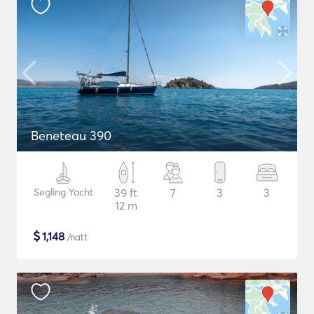
Beneteau 390
Segling Yacht
39 ft
7
3
3
12 m
$
1,148
/natt