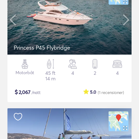
Princess P45 Flybridge
Motorbåt
45 ft
4
2
4
14 m
$
2,067
5.0
/natt
(1
recensioner
)