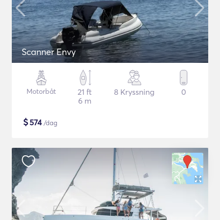
Scanner Envy
Motorbåt
21 ft
8 Kryssning
0
6 m
$
574
/dag