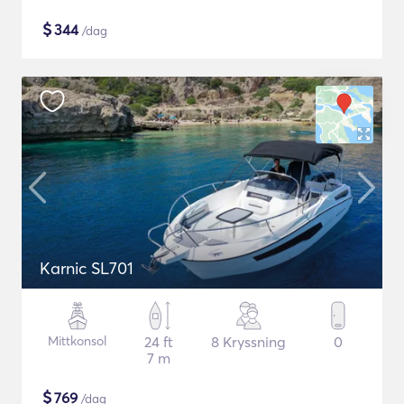
$
344
/dag
Karnic SL701
Mittkonsol
24 ft
8 Kryssning
0
7 m
$
769
/dag