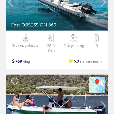
Fost OBSESSION 860
Styv uppblåsbar
28 ft
9 Kryssning
0
9 m
$
769
5.0
/dag
(1
recensioner
)