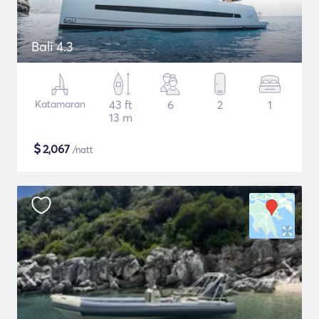
Bali 4.3
Katamaran
43 ft
6
2
1
13 m
$
2,067
/natt