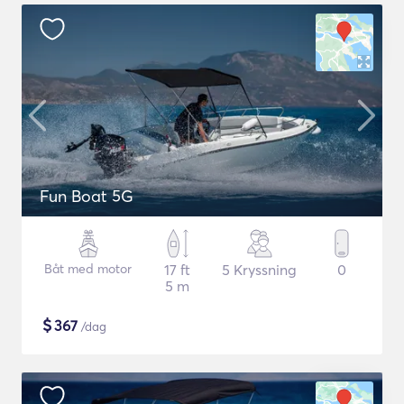
Fun Boat 5G
Båt med motor
17 ft
5 Kryssning
0
5 m
$
367
/dag