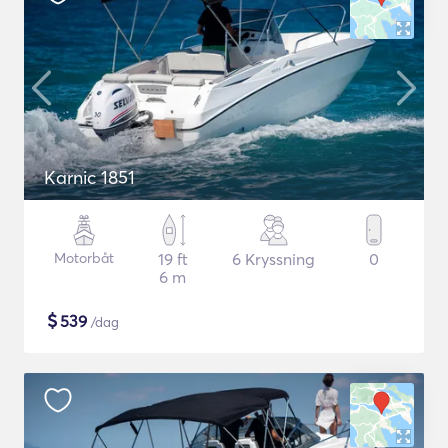
Karnic 1851
Motorbåt
19 ft
6 Kryssning
0
6 m
$
539
/dag