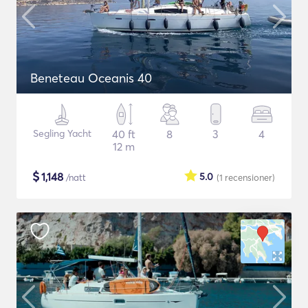
Beneteau Oceanis 40
Segling Yacht
40 ft
8
3
4
12 m
$
1,148
5.0
/natt
(1
recensioner
)