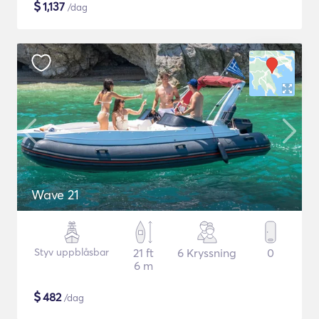
$
1,137
/dag
Wave 21
Styv uppblåsbar
21 ft
6 Kryssning
0
6 m
$
482
/dag