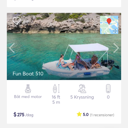
Fun Boat 510
Båt med motor
16 ft
5 Kryssning
0
5 m
$
275
5.0
/dag
(1
recensioner
)