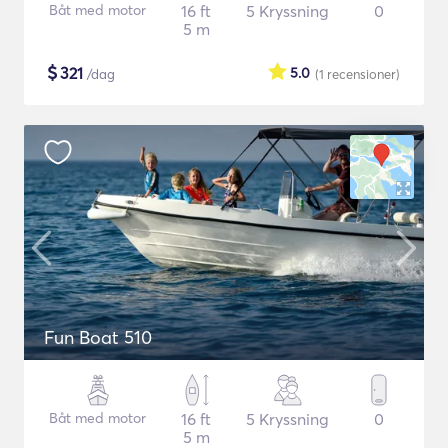
Båt med motor
16 ft
5 Kryssning
0
5 m
$
321
5.0
/dag
(1
recensioner
)
Fun Boat 510
Båt med motor
16 ft
5 Kryssning
0
5 m