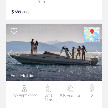
9 m
$
689
/dag
Fost Matrix
Styv uppblåsbar
37 ft
9 Kryssning
0
11 m