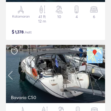
Katamaran
41 ft
10
4
6
12 m
$
1,378
/natt
Bavaria C50