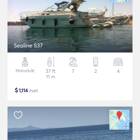
Sealine S37
Motorbåt
37 ft
7
2
4
11 m
$
1,114
/natt