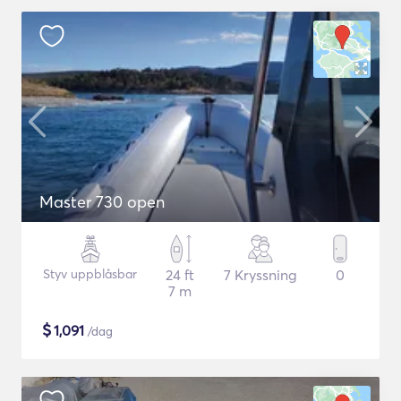
Master 730 open
Styv uppblåsbar
24 ft
7 Kryssning
0
7 m
$
1,091
/dag