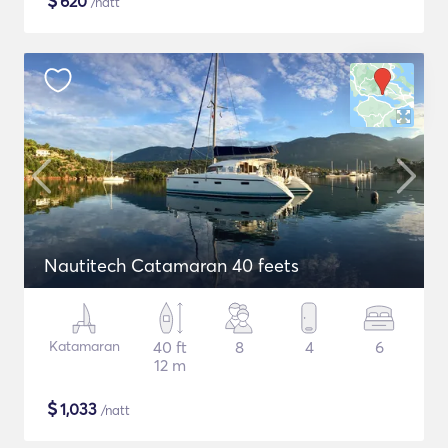
$
620
/natt
Nautitech Catamaran 40 feets
Katamaran
40 ft
8
4
6
12 m
$
1,033
/natt