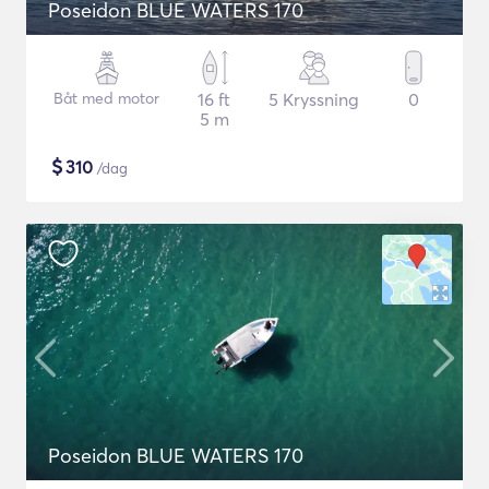
Poseidon BLUE WATERS 170
Båt med motor
16 ft
5 Kryssning
0
5 m
$
310
/dag
Poseidon BLUE WATERS 170