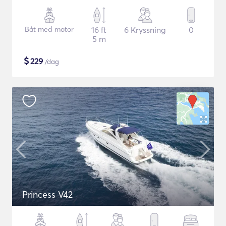
Båt med motor
16 ft
6 Kryssning
0
5 m
$
229
/dag
Princess V42