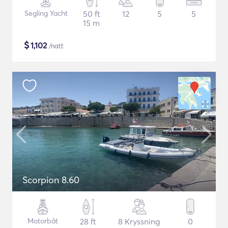
Segling Yacht
50 ft
12
5
5
15 m
$
1,102
/natt
Scorpion 8.60
Motorbåt
28 ft
8 Kryssning
0