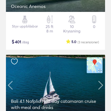
Oceanic Anemos
Styv uppblåsbar
25 ft
10
0
8 m
Kryssning
$
401
5.0
/dag
(3
recensioner
)
Bali 4.1 Nafplio Half day catamaran cruise
with meal and drinks