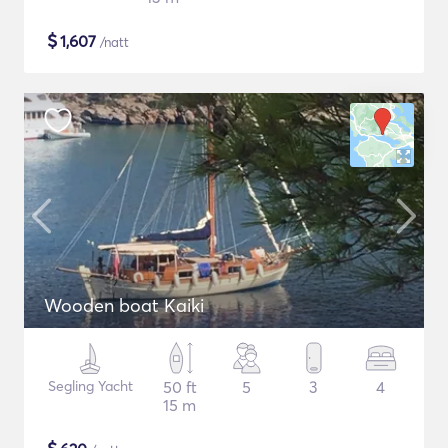
$
1,607
/natt
Wooden boat Kaiki
Segling Yacht
50 ft
5
3
4
15 m