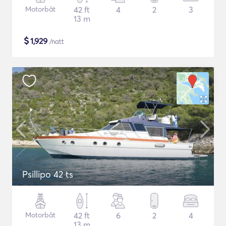
Motorbåt
42 ft
4
2
3
13 m
$
1,929
/natt
Psillipo 42 ts
Motorbåt
42 ft
6
2
4
13 m