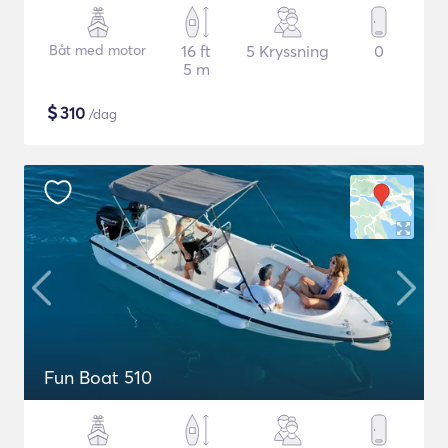
Båt med motor
16 ft
5 Kryssning
0
5 m
$
310
/dag
Fun Boat 510