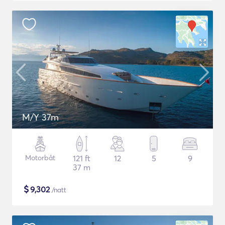
M/Y 37m
Motorbåt
121 ft
12
5
9
37 m
$
9,302
/natt