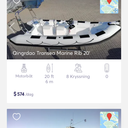
Qingrdao Transea Marine Rib 20'
Motorbåt
20 ft
8 Kryssning
0
6 m
$
574
/dag