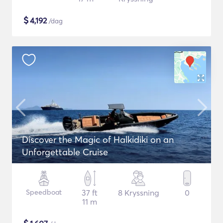
$
4,192
/dag
Discover the Magic of Halkidiki on an
Unforgettable Cruise
Speedboat
37 ft
8 Kryssning
0
11 m