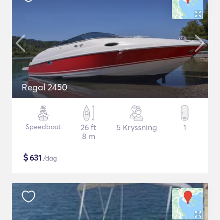
Regal 2450
Speedboat
26 ft
5 Kryssning
1
8 m
$
631
/dag