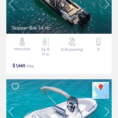
Skipper-Bsk 34 nc
Motorbåt
36 ft
8 Kryssning
0
11 m
$
1,665
/dag