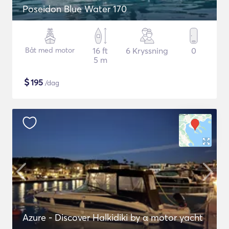
Poseidon Blue Water 170
Båt med motor
16 ft
6 Kryssning
0
5 m
$
195
/dag
Azure - Discover Halkidiki by α motor yacht