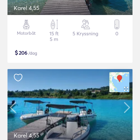
Karel 4,55
Motorbåt
15 ft
5 Kryssning
0
5 m
$
206
/dag
Karel 4,55