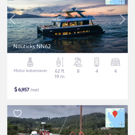
Nauticks NN62
Motor katamaran
62 ft
8
4
4
19 m
$
6,957
/natt