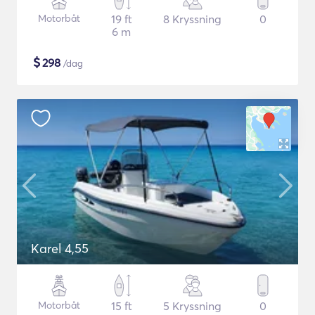
Motorbåt
19 ft
8 Kryssning
0
6 m
$
298
/dag
Karel 4,55
Motorbåt
15 ft
5 Kryssning
0