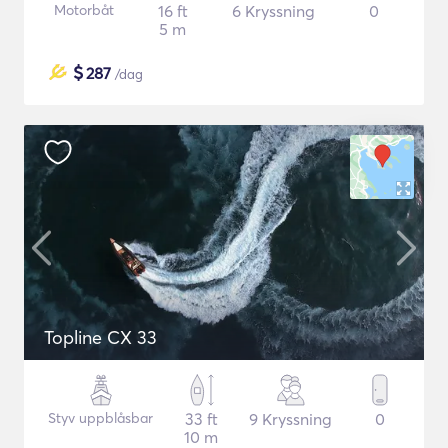
Motorbåt
16 ft
6 Kryssning
0
5 m
$
287
/dag
Topline CX 33
Styv uppblåsbar
33 ft
9 Kryssning
0
10 m