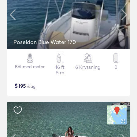
Poseidon Blue Water 170
Båt med motor
16 ft
6 Kryssning
0
5 m
$
195
/dag