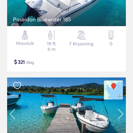
Poseidon Bluewater 185
Motorbåt
19 ft
7 Kryssning
0
6 m
$
321
/dag