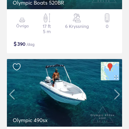
Olympic Boats 520BR
Övriga
17 ft
6 Kryssning
0
5 m
$
390
/dag
Olympic 490sx