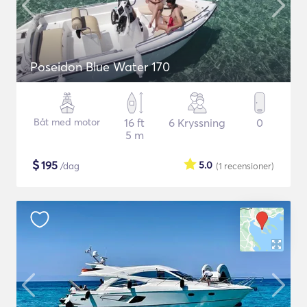
Poseidon Blue Water 170
Båt med motor
16 ft
6 Kryssning
0
5 m
$
195
5.0
/dag
(1
recensioner
)