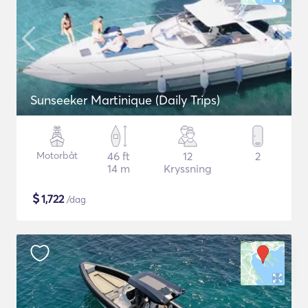
Sunseeker Martinique (Daily Trips)
Motorbåt
46 ft
12
2
14 m
Kryssning
$
1,722
/dag