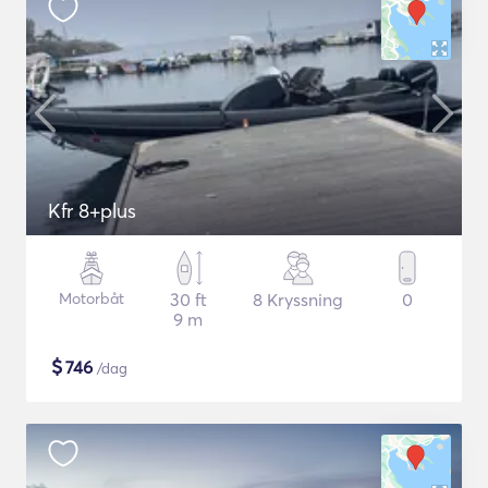
Kfr 8+plus
Motorbåt
30 ft
8 Kryssning
0
9 m
$
746
/dag