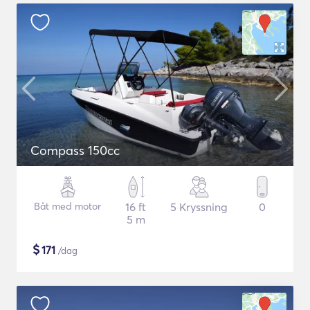
Compass 150cc
Båt med motor
16 ft
5 Kryssning
0
5 m
$
171
/dag