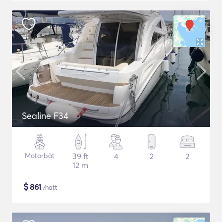
Sealine F34
Motorbåt
39 ft
4
2
2
12 m
$
861
/natt