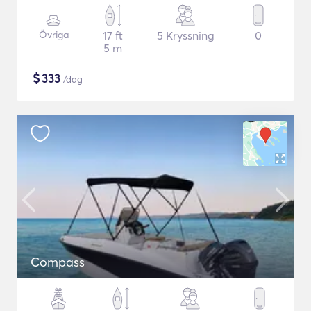
Övriga
17 ft
5 Kryssning
0
5 m
$
333
/dag
Compass