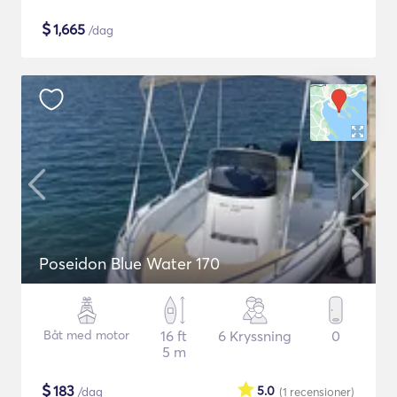
$
1,665
/dag
Poseidon Blue Water 170
Båt med motor
16 ft
6 Kryssning
0
5 m
$
183
5.0
/dag
(1
recensioner
)