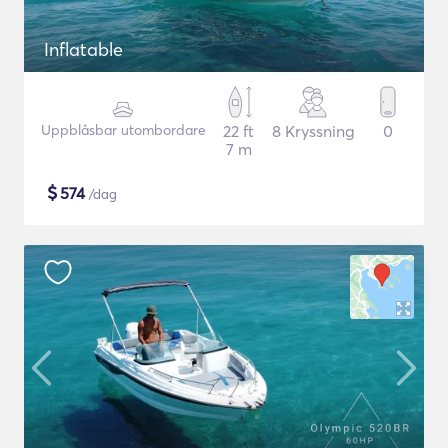
Inflatable
Uppblåsbar utombordare
22 ft
8 Kryssning
0
7 m
$
574
/dag