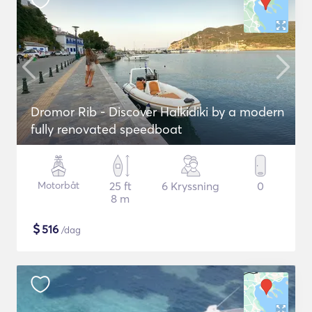
Dromor Rib - Discover Halkidiki by a modern
fully renovated speedboat
Motorbåt
25 ft
6 Kryssning
0
8 m
$
516
/dag