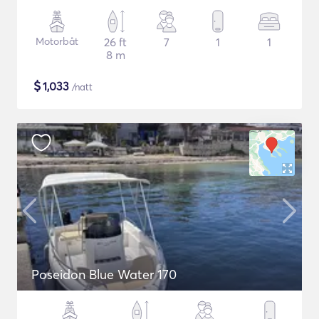
Motorbåt
26 ft
7
1
1
8 m
$
1,033
/natt
Poseidon Blue Water 170