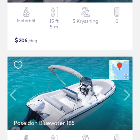
Motorbåt
15 ft
5 Kryssning
0
5 m
$
206
/dag
Poseidon Bluewater 185