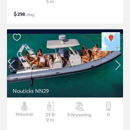
5 m
$
298
/dag
Nauticks NN29
Motorbåt
29 ft
9 Kryssning
0
9 m