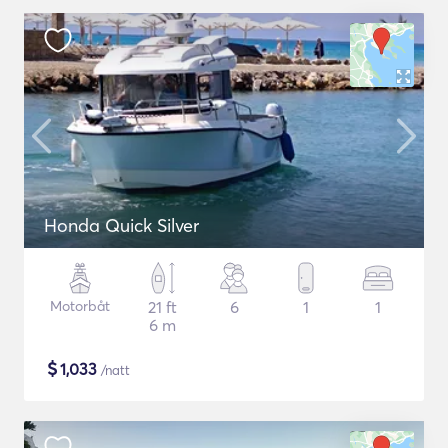
Honda Quick Silver
Motorbåt
21 ft
6
1
1
6 m
$
1,033
/natt