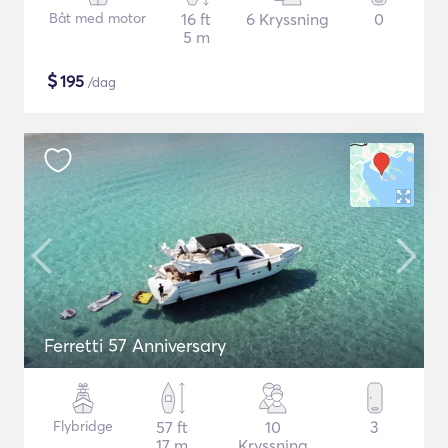
Båt med motor
16 ft
6 Kryssning
0
5 m
$
195
/dag
Ferretti 57 Anniversary
Flybridge
57 ft
10
3
17 m
Kryssning