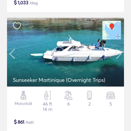
$
1,033
/dag
Sunseeker Martinique (Overnight Trips)
Motorbåt
46 ft
6
2
5
14 m
$
861
/natt