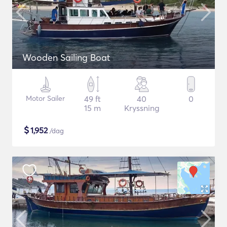
Wooden Sailing Boat
Motor Sailer
49 ft
40
0
15 m
Kryssning
$
1,952
/dag