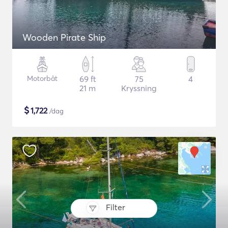
Wooden Pirate Ship
Motorbåt
69 ft
75
4
21 m
Kryssning
$
1,722
/dag
Filter