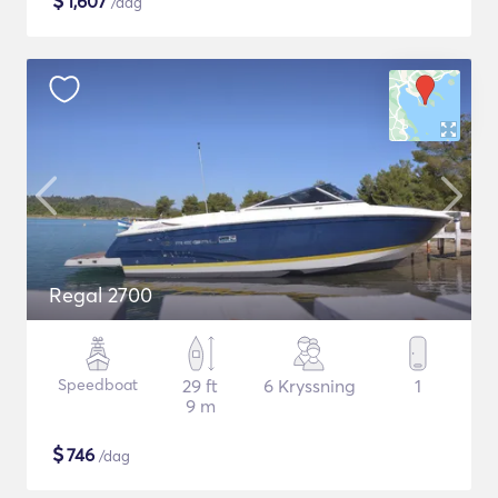
$
1,607
/dag
Regal 2700
Speedboat
29 ft
6 Kryssning
1
9 m
$
746
/dag