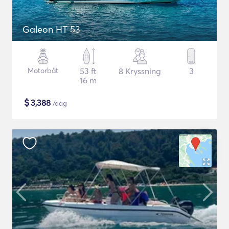
Galeon HT 53
Motorbåt
53 ft
8 Kryssning
3
16 m
$
3,388
/dag