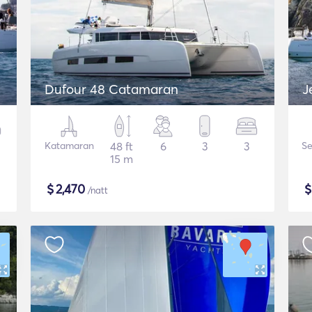
Dufour 48 Catamaran
J
Katamaran
48 ft
6
3
3
Se
15 m
$
2,470
/natt