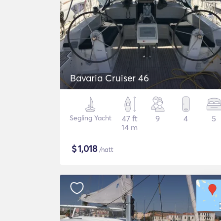
Bavaria Cruiser 46
Segling Yacht
47 ft
9
4
5
14 m
$
1,018
/natt