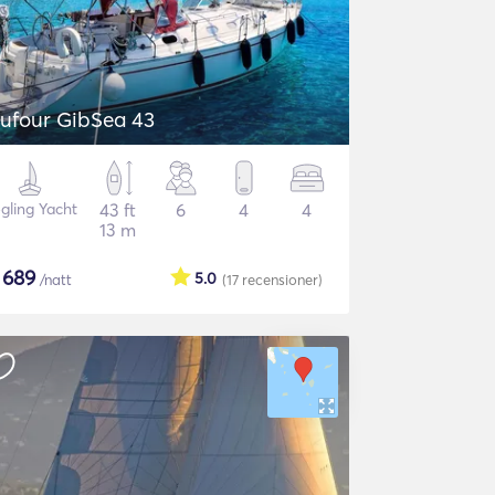
ufour GibSea 43
gling Yacht
43 ft
6
4
4
13 m
$
689
5.0
/natt
(17
recensioner
)