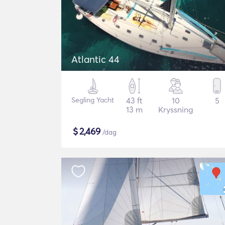
Atlantic 44
Segling Yacht
43 ft
10
5
13 m
Kryssning
$
2,469
/dag