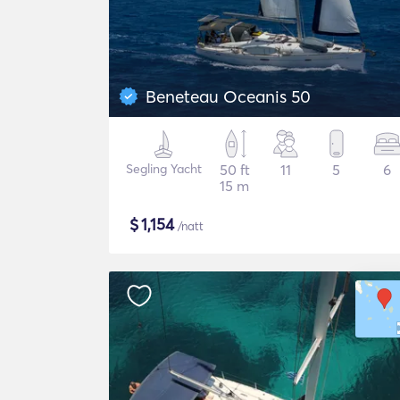
Beneteau Oceanis 50
Segling Yacht
50 ft
11
5
6
15 m
$
1,154
/natt