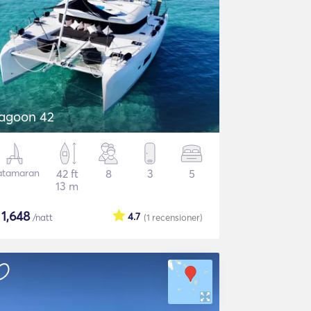
agoon 42
atamaran
42 ft
8
3
5
13 m
$
1,648
4.7
/natt
(1
recensioner
)