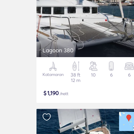
Lagoon 380
Katamaran
38 ft
10
6
6
12 m
$
1,190
/natt