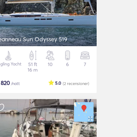
eanneau Sun Odyssey 519
gling Yacht
51 ft
10
6
7
16 m
$
820
5.0
/natt
(2
recensioner
)