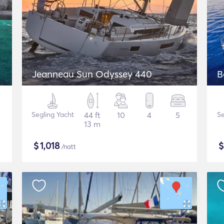
Jeanneau Sun Odyssey 440
B
Segling Yacht
44 ft
10
4
5
Se
13 m
$
1,018
/natt