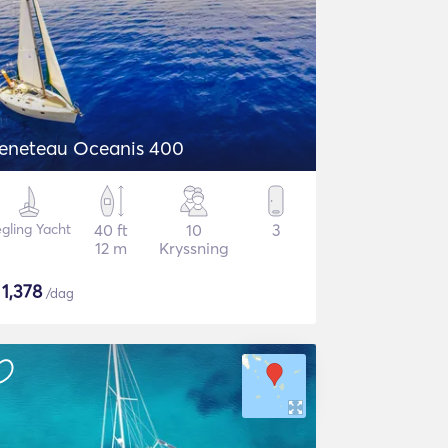
eneteau Oceanis 400
gling Yacht
40 ft
10
3
12 m
Kryssning
$
1,378
/dag