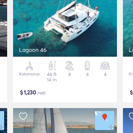
Lagoon 46
L
Katamaran
46 ft
8
4
4
K
14 m
$
1,230
/natt