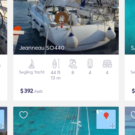
Jeanneau SO440
S
Segling Yacht
44 ft
8
4
4
Se
13 m
$
392
/natt