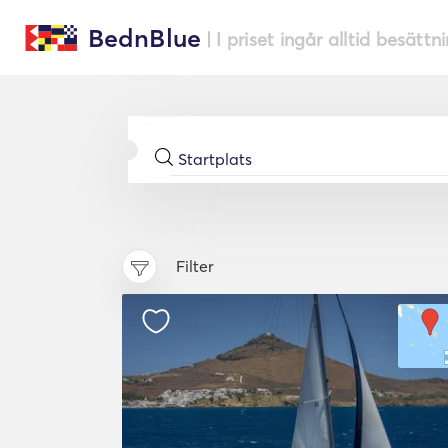
BednBlue
| I priset ingår alltid besättn
Filter