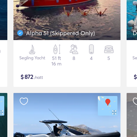
Alpha 51 (Skippered Only)
D
Segling Yacht
51 ft
8
4
5
Se
16 m
$
872
/natt