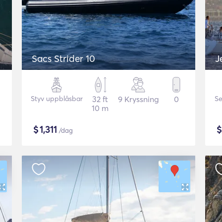
Sacs Strider 10
J
Styv uppblåsbar
32 ft
9 Kryssning
0
Se
10 m
$
1,311
/dag