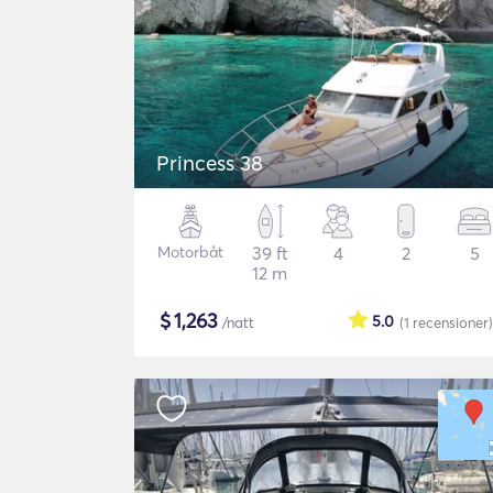
Princess 38
Motorbåt
39 ft
4
2
5
12 m
$
1,263
5.0
/natt
(1
recensioner
)