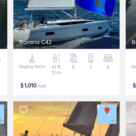
Bavaria C42
B
Segling Yacht
41 ft
8
3
4
Se
12 m
$
1,010
/natt