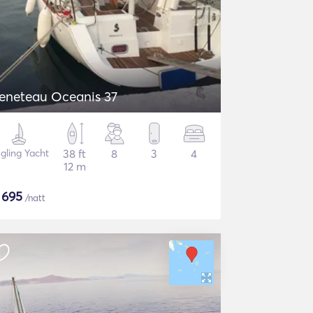
eneteau Oceanis 37
gling Yacht
38 ft
8
3
4
12 m
$
695
/natt