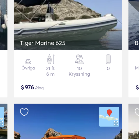
Tiger Marine 625
B
Övriga
21 ft
10
0
M
6 m
Kryssning
$
976
/dag