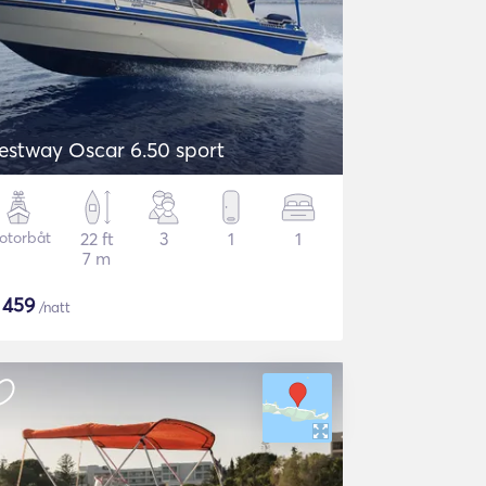
estway Oscar 6.50 sport
otorbåt
22 ft
3
1
1
7 m
$
459
/natt