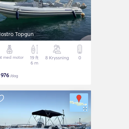
ostro Topgun
t med motor
19 ft
8 Kryssning
0
6 m
$
976
/dag