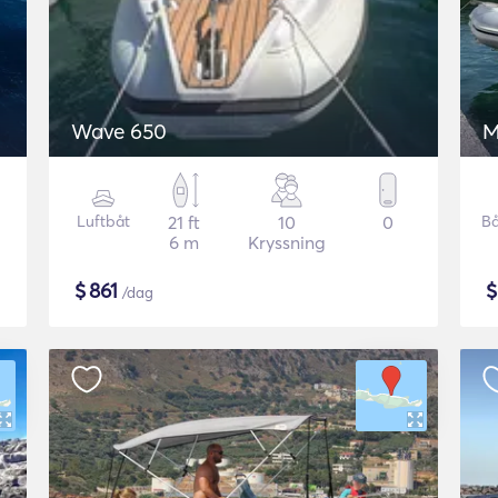
Wave 650
M
Luftbåt
21 ft
10
0
Bå
6 m
Kryssning
$
861
/dag