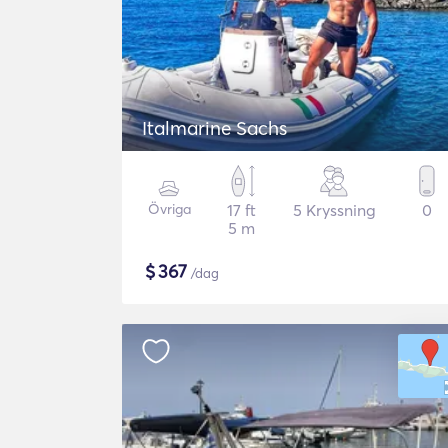
Italmarine Sachs
Övriga
17 ft
5 Kryssning
0
5 m
$
367
/dag