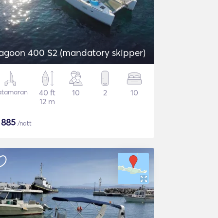
agoon 400 S2 (mandatory skipper)
atamaran
40 ft
10
2
10
12 m
$
885
/natt