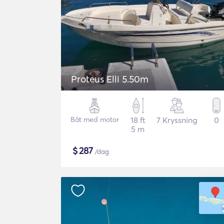
Proteus Elli 5.50m
Båt med motor
18 ft
7 Kryssning
0
5 m
$
287
/dag