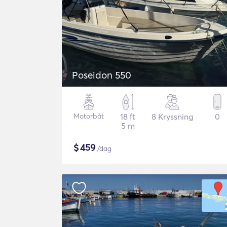
Poseidon 550
Motorbåt
18 ft
8 Kryssning
0
5 m
$
459
/dag