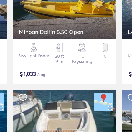
Minoan Dolfin 8.50 Open
L
Styv uppblåsbar
28 ft
10
0
K
9 m
Kryssning
$
1,033
/dag