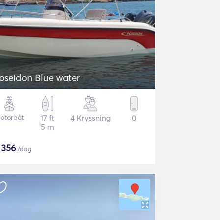
oseidon Blue water
otorbåt
17 ft
4 Kryssning
0
5 m
$
356
/dag