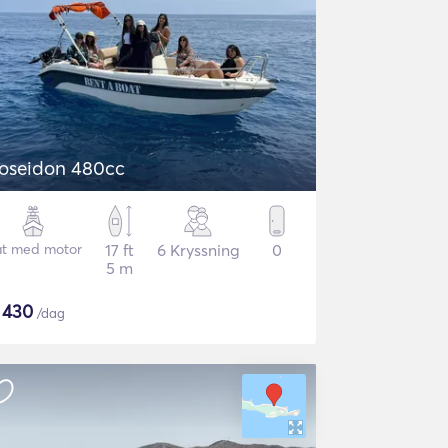
oseidon 480cc
t med motor
17 ft
6 Kryssning
0
5 m
$
430
/dag