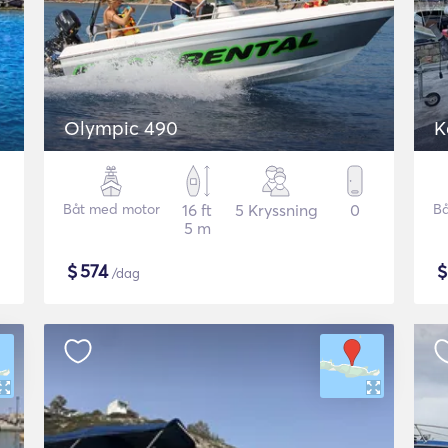
Olympic 490
K
Båt med motor
16 ft
5 Kryssning
0
Bå
5 m
$
574
/dag