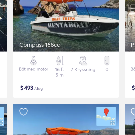
Compass 168cc
P
Båt med motor
16 ft
7 Kryssning
0
Bå
5 m
$
493
/dag