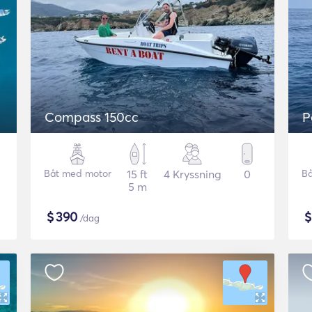
Compass 150cc
P
Båt med motor
15 ft
4 Kryssning
0
Bå
5 m
$
390
/dag