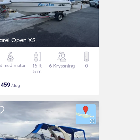
arel Open XS
t med motor
16 ft
6 Kryssning
0
5 m
$
459
/dag