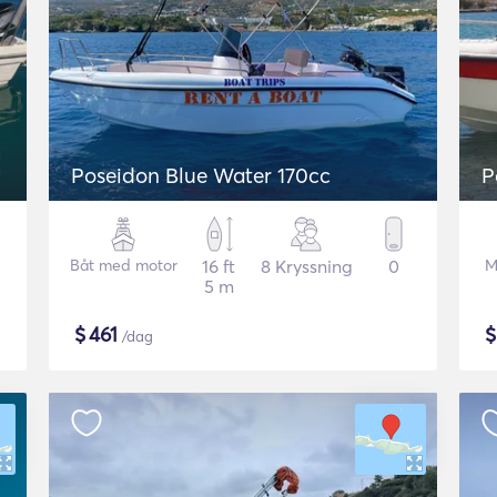
Poseidon Blue Water 170cc
P
Båt med motor
16 ft
8 Kryssning
0
M
5 m
$
461
/dag