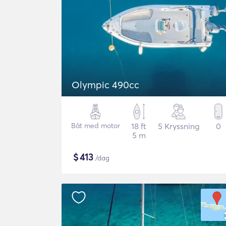
Olympic 490cc
Båt med motor
18 ft
5 Kryssning
0
5 m
$
413
/dag