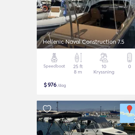
Hellenic Naval Construction 7.5
Speedboat
25 ft
10
0
8 m
Kryssning
$
976
/dag