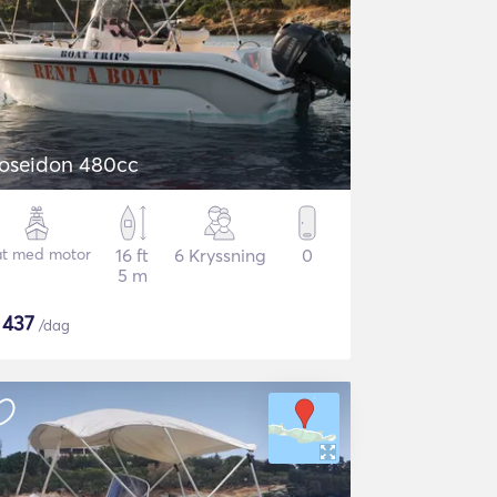
oseidon 480cc
t med motor
16 ft
6 Kryssning
0
5 m
$
437
/dag