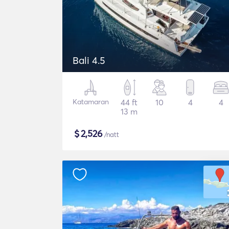
Bali 4.5
Katamaran
44 ft
10
4
4
13 m
$
2,526
/natt