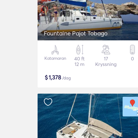
Fountaine Pajot Tobago
Katamaran
40 ft
17
0
12 m
Kryssning
$
1,378
/dag