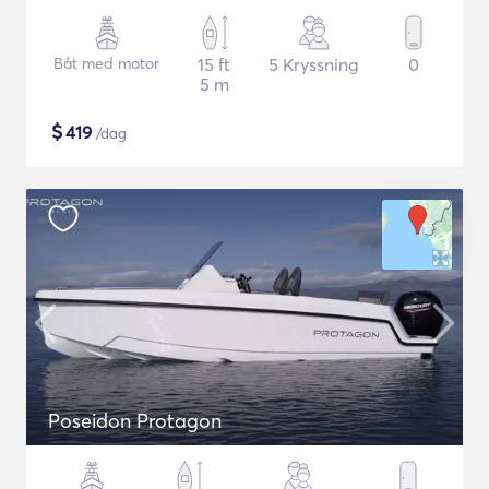
Båt med motor
15 ft
5 Kryssning
0
5 m
$
419
/dag
Poseidon Protagon