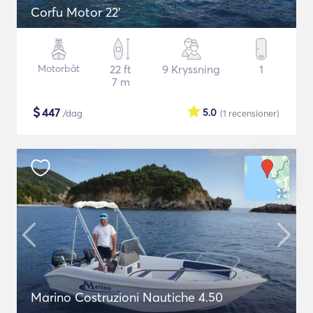
Corfu Motor 22'
Motorbåt
22 ft
9 Kryssning
1
7 m
$
447
5.0
/dag
(1
recensioner
)
Marino Costruzioni Nautiche 4.50