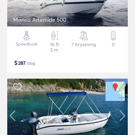
Marino Artemide 500
Speedboat
16 ft
7 Kryssning
0
5 m
$
287
/dag