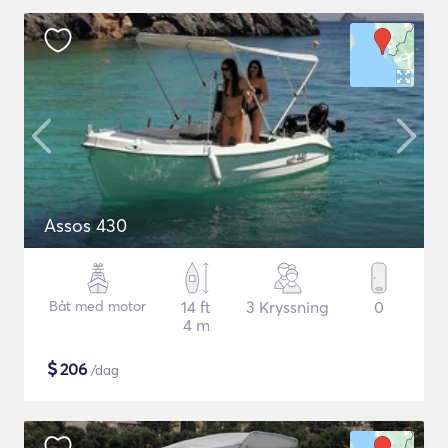
Assos 430
Båt med motor
14 ft
3 Kryssning
0
4 m
$
206
/dag