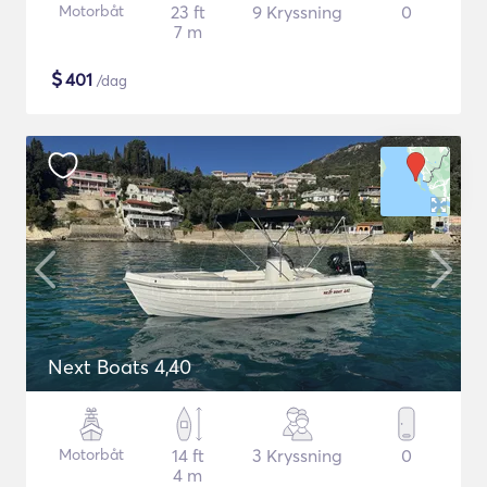
Motorbåt
23 ft
9 Kryssning
0
7 m
$
401
/dag
Next Boats 4,40
Motorbåt
14 ft
3 Kryssning
0
4 m