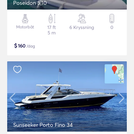
Poseidon 5,10
Motorbåt
17 ft
6 Kryssning
0
5 m
$
160
/dag
Sunseeker Porto Fino 34