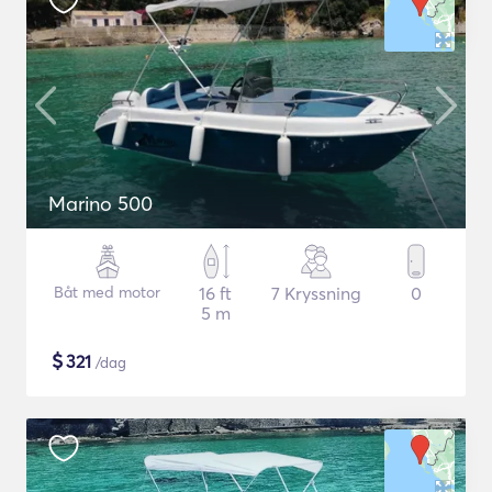
Marino 500
Båt med motor
16 ft
7 Kryssning
0
5 m
$
321
/dag