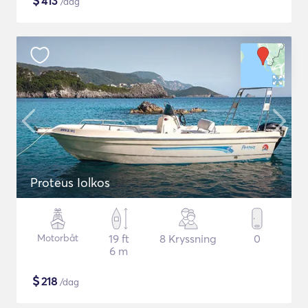
$
413
/dag
Proteus Iolkos
Motorbåt
19 ft
8 Kryssning
0
6 m
$
218
/dag