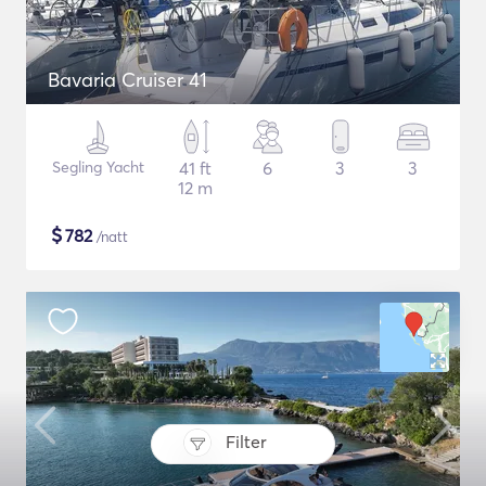
Bavaria Cruiser 41
Segling Yacht
41 ft
6
3
3
12 m
$
782
/natt
Filter