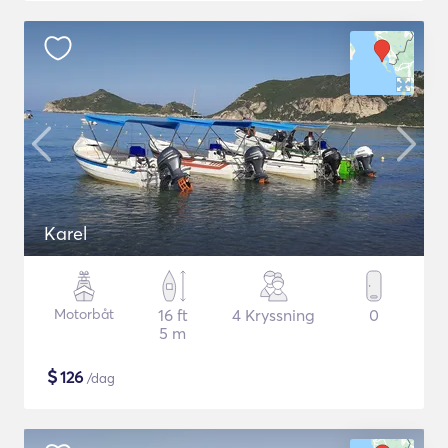
Karel
Motorbåt
16 ft
4 Kryssning
0
5 m
$
126
/dag