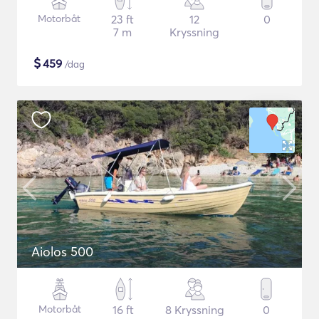
Motorbåt
23 ft
12
0
7 m
Kryssning
$
459
/dag
Aiolos 500
Motorbåt
16 ft
8 Kryssning
0