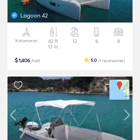
Lagoon 42
Katamaran
42 ft
12
6
8
13 m
$
1,406
5.0
/natt
(1
recensioner
)