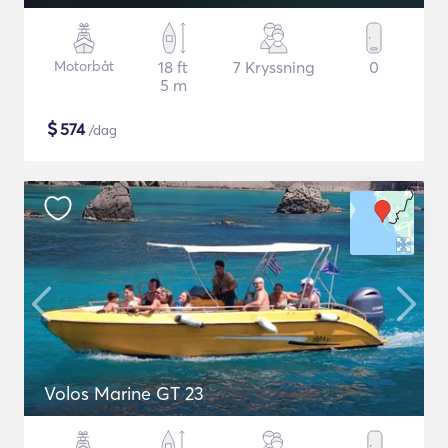
Motorbåt
18 ft
7 Kryssning
0
5 m
$
574
/dag
Volos Marine GT 23