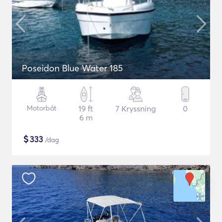
Poseidon Blue Water 185
Motorbåt
19 ft
7 Kryssning
0
6 m
$
333
/dag