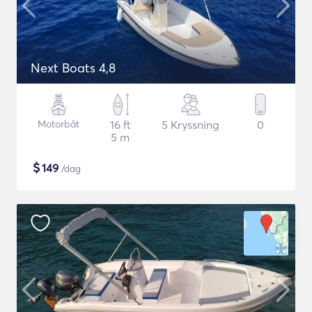
Next Boats 4,8
Motorbåt
16 ft
5 Kryssning
0
5 m
$
149
/dag