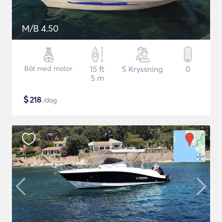
M/B 4.50
Båt med motor
15 ft
5 Kryssning
0
5 m
$
218
/dag