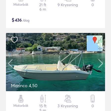
Motorbåt
21 ft
9 Kryssning
0
6 m
$
436
/dag
Marinco 4,50
Motorbåt
15 ft
3 Kryssning
0
5 m