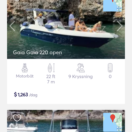
Gaia Gaia 220 open
Motorbåt
22 ft
9 Kryssning
0
7 m
$
1,263
/dag