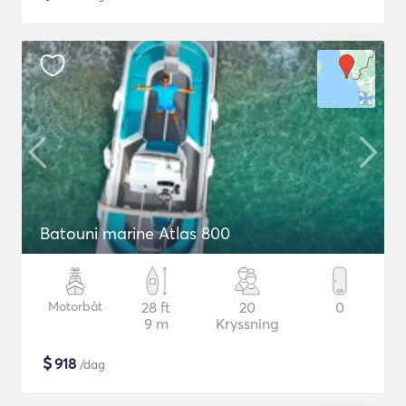
Batouni marine Atlas 800
Motorbåt
28 ft
20
0
9 m
Kryssning
$
918
/dag