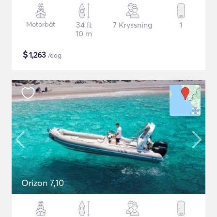
Motorbåt
34 ft
7 Kryssning
1
10 m
$
1,263
/dag
Orizon 7,10