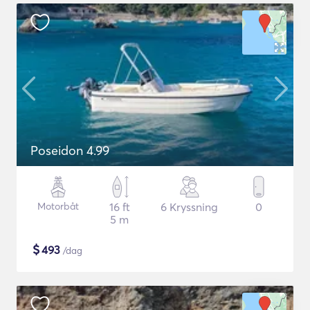
Poseidon 4.99
Motorbåt
16 ft
6 Kryssning
0
5 m
$
493
/dag