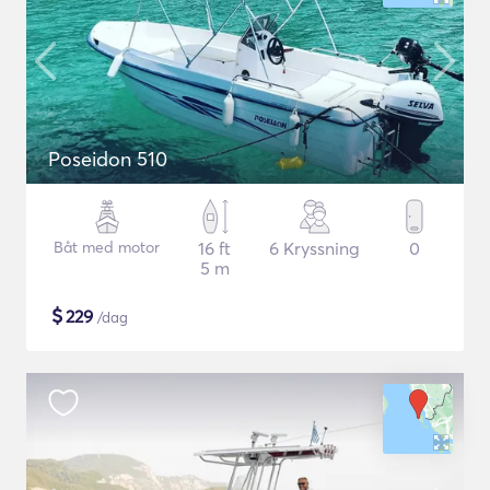
Poseidon 510
Båt med motor
16 ft
6 Kryssning
0
5 m
$
229
/dag