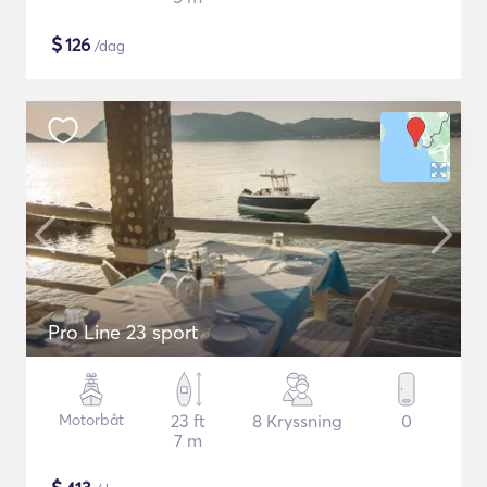
$
126
/dag
Pro Line 23 sport
Motorbåt
23 ft
8 Kryssning
0
7 m