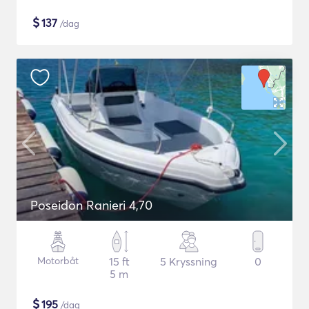
$
137
/dag
Poseidon Ranieri 4,70
Motorbåt
15 ft
5 Kryssning
0
5 m
$
195
/dag