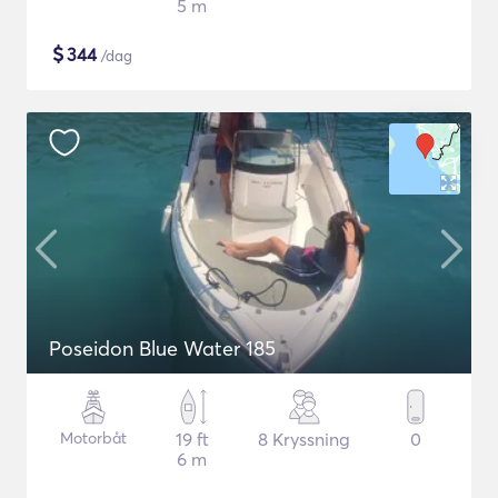
5 m
$
344
/dag
Poseidon Blue Water 185
Motorbåt
19 ft
8 Kryssning
0
6 m