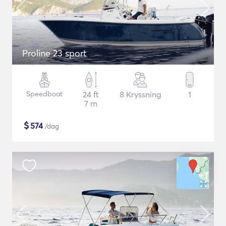
Proline 23 sport
Speedboat
24 ft
8 Kryssning
1
7 m
$
574
/dag