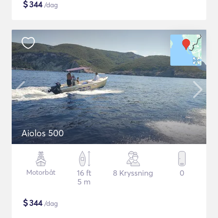
$
344
/dag
Aiolos 500
Motorbåt
16 ft
8 Kryssning
0
5 m
$
344
/dag