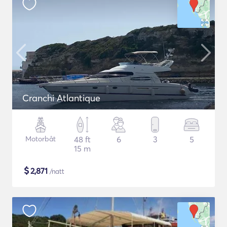
Cranchi Atlantique
Motorbåt
48 ft
6
3
5
15 m
$
2,871
/natt