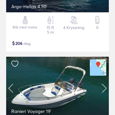
Argo-Hellas 4.50
Båt med motor
15 ft
4 Kryssning
0
5 m
$
206
/dag
Ranieri Voyager 19'