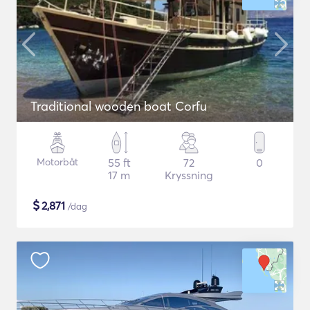
Traditional wooden boat Corfu
Motorbåt
55 ft
72
0
17 m
Kryssning
$
2,871
/dag