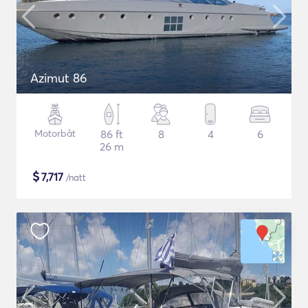
Azimut 86
Motorbåt
86 ft
8
4
6
26 m
$
7,717
/natt